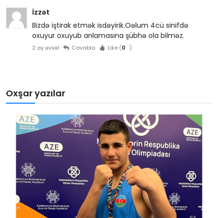
İzzət
Bizdə iştirak etmək isdəyirik.Oəlum 4cü sinifdə
oxuyur oxuyub anlamasına şübhə ola bilməz.
2 ay əvvəl
Cavabla
Like (
0
)
Oxşar yazılar