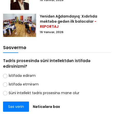
Yenidən Ağdamdayıq: Xıdırlıda
məktəbə gedən ilk balacalar
-
REPORTAJ
16 Yanvar, 2026
Səsvermə
Tədris prosesində süni intellektdən istifadə
edirsinizmi?
İstifadə edirəm
İstifadə etmirəm
Süni intellekt tədris prosesinə mane olur
Səs verin
Nəticələrə bax