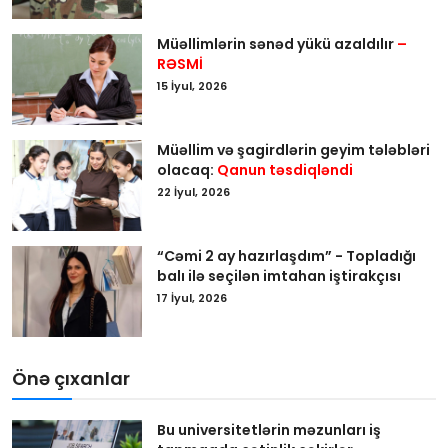
Müəllimlərin sənəd yükü azaldılır
–
RƏSMİ
15 İyul, 2026
Müəllim və şagirdlərin geyim tələbləri
olacaq:
Qanun təsdiqləndi
22 İyul, 2026
“Cəmi 2 ay hazırlaşdım” - Topladığı
balı ilə seçilən imtahan iştirakçısı
17 İyul, 2026
Önə çıxanlar
Bu universitetlərin məzunları iş