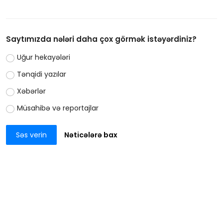
Saytımızda nələri daha çox görmək istəyərdiniz?
Uğur hekayələri
Tənqidi yazılar
Xəbərlər
Müsahibə və reportajlar
Səs verin
Nəticələrə bax