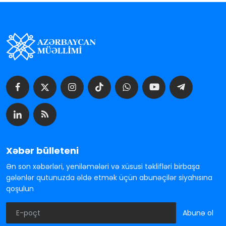
Xəbər bülleteni
Ən son xəbərləri, yeniləmələri və xüsusi təklifləri birbaşa
gələnlər qutunuzda əldə etmək üçün abunəçilər siyahısına
qoşulun
Abunə ol