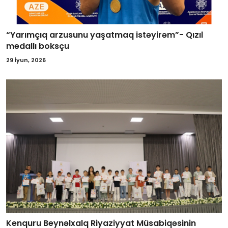
“Yarımçıq arzusunu yaşatmaq istəyirəm”- Qızıl
medallı boksçu
29 İyun, 2026
Kenquru Beynəlxalq Riyaziyyat Müsabiqəsinin