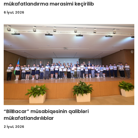
mükafatlandırma mərasimi keçirilib
6 İyul, 2026
“BilBacar” müsabiqəsinin qalibləri
mükafatlandırılıblar
2 İyul, 2026