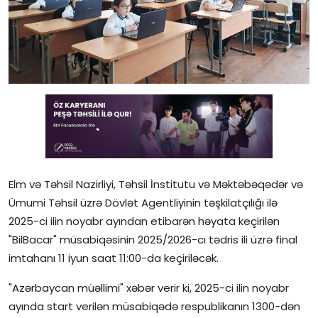
Gündəlik
Rəsmi
Təhsil
Müsahibə
Elm və innovasiya
Təhlil
Elm və Təhsil Nazirliyi, Təhsil İnstitutu və Məktəbəqədər və
Ümumi Təhsil üzrə Dövlət Agentliyinin təşkilatçılığı ilə
Reportaj
2025-ci ilin noyabr ayından etibarən həyata keçirilən
"BilBacar" müsabiqəsinin 2025/2026-cı tədris ili üzrə final
Pedaqogika
imtahanı 11 iyun saat 11:00-da keçiriləcək.
Regionlar
"Azərbaycan müəllimi" xəbər verir ki, 2025-ci ilin noyabr
ayında start verilən müsabiqədə respublikanın 1300-dən
Qəzetin PDF arxivi