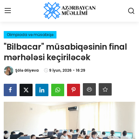
Giriş
Qeydiyyat
Olimpiada və müsabiqə
"Bilbacar" müsabiqəsinin final
Qəzetə elan ver
mərhələsi keçiriləcək
Əlaqə
Şölə Əliyeva
9 İyun, 2026 - 16:29
Haqqımızda
Reklam və elan
Biz kimik?
Bütün xəbərlər