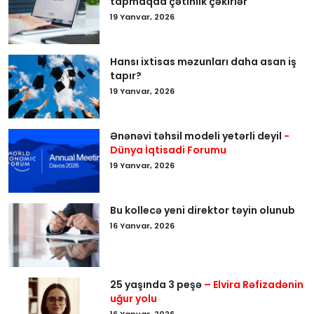
tapmaqda çətinlik çəkirlər
19 Yanvar, 2026
Hansı ixtisas məzunları daha asan iş
tapır?
19 Yanvar, 2026
Ənənəvi təhsil modeli yetərli deyil
-
Dünya İqtisadi Forumu
19 Yanvar, 2026
Bu kollecə yeni direktor təyin olunub
16 Yanvar, 2026
25 yaşında 3 peşə
– Elvira Rəfizadənin
uğur yolu
16 Yanvar, 2026