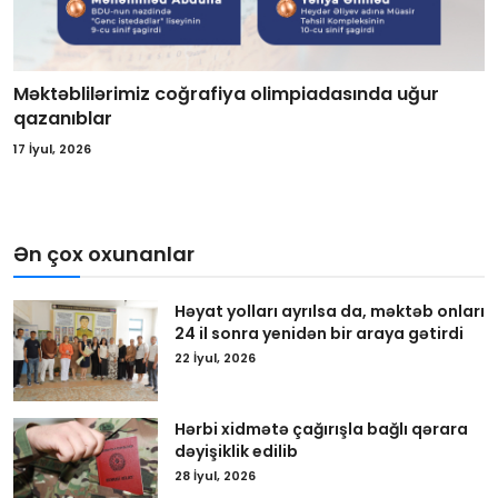
Məktəblilərimiz coğrafiya olimpiadasında uğur
qazanıblar
17 İyul, 2026
Ən çox oxunanlar
Həyat yolları ayrılsa da, məktəb onları
24 il sonra yenidən bir araya gətirdi
22 İyul, 2026
Hərbi xidmətə çağırışla bağlı qərara
dəyişiklik edilib
28 İyul, 2026