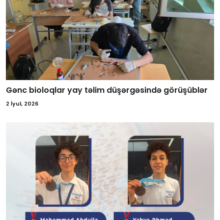
Gənc bioloqlar yay təlim düşərgəsində görüşüblər
2 İyul, 2026