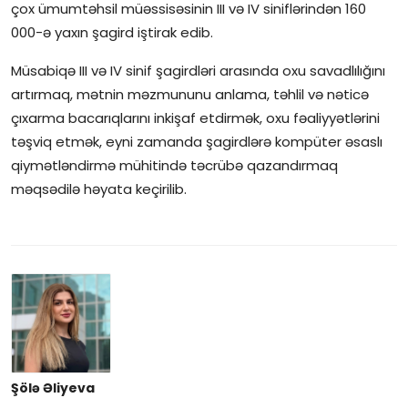
çox ümumtəhsil müəssisəsinin III və IV siniflərindən 160
İctimai şura
000-ə yaxın şagird iştirak edib.
Müsabiqə III və IV sinif şagirdləri arasında oxu savadlılığını
Dünya
artırmaq, mətnin məzmununu anlama, təhlil və nəticə
çıxarma bacarıqlarını inkişaf etdirmək, oxu fəaliyyətlərini
təşviq etmək, eyni zamanda şagirdlərə kompüter əsaslı
qiymətləndirmə mühitində təcrübə qazandırmaq
məqsədilə həyata keçirilib.
Şölə Əliyeva