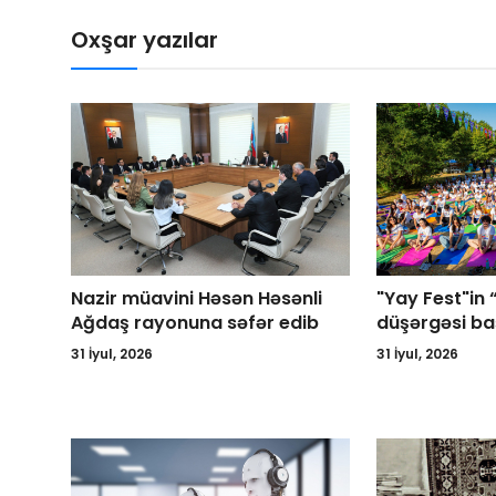
Oxşar yazılar
Nazir müavini Həsən Həsənli
"Yay Fest"in 
Ağdaş rayonuna səfər edib
düşərgəsi ba
31 İyul, 2026
31 İyul, 2026