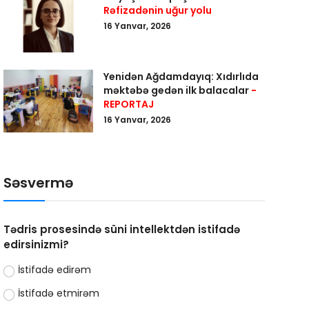
Rəfizadənin uğur yolu
16 Yanvar, 2026
Yenidən Ağdamdayıq: Xıdırlıda
məktəbə gedən ilk balacalar
-
REPORTAJ
16 Yanvar, 2026
Səsvermə
Tədris prosesində süni intellektdən istifadə
edirsinizmi?
İstifadə edirəm
İstifadə etmirəm