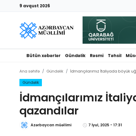
9 avqust 2026
Giriş
Qeydiyyat
Qəzetə elan ver
Bütün xəbərlər
Gündəlik
Rəsmi
Təhsil
Müs
Əlaqə
Ana səhifə
Gündəlik
İdmançılarımız İtaliyada böyük u
Haqqımızda
Gündəlik
İdmançılarımız İtali
Reklam və elan
qazandılar
Biz kimik?
Azərbaycan müəllimi
7 İyul, 2025 - 17:31
Bütün xəbərlər