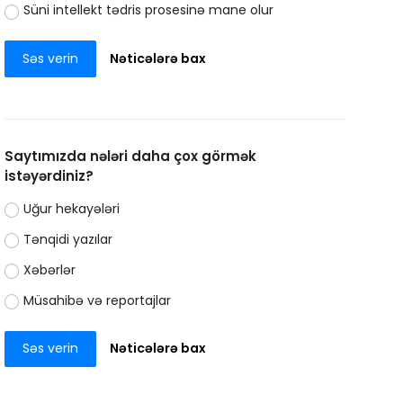
Süni intellekt tədris prosesinə mane olur
Səs verin
Nəticələrə bax
Saytımızda nələri daha çox görmək
istəyərdiniz?
Uğur hekayələri
Tənqidi yazılar
Xəbərlər
Müsahibə və reportajlar
Səs verin
Nəticələrə bax