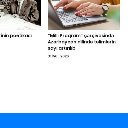
rinin poetikası
“Milli Proqram” çərçivəsində
Azərbaycan dilində təlimlərin
sayı artırılıb
31 İyul, 2026