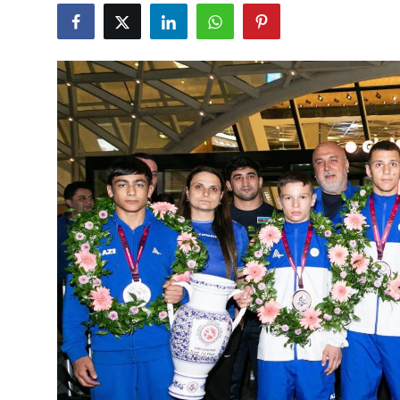
Gündəlik
Rəsmi
Təhsil
Müsahibə
Elm və innovasiya
Təhlil
Reportaj
Pedaqogika
Regionlar