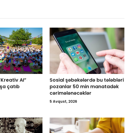
“Kreativ AI”
Sosial şəbəkələrdə bu tələbləri
şa çatıb
pozanlar 50 min manatadək
cərimələnəcəklər
5 Avqust, 2026