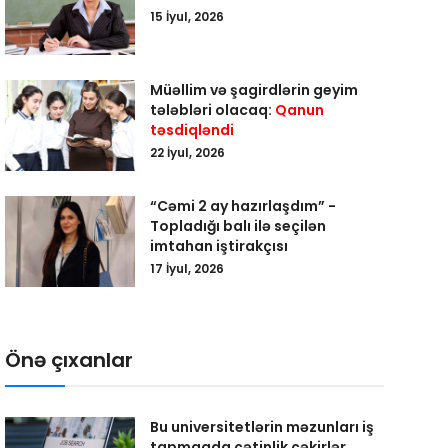
15 İyul, 2026
Müəllim və şagirdlərin geyim
tələbləri olacaq:
Qanun
təsdiqləndi
22 İyul, 2026
“Cəmi 2 ay hazırlaşdım” -
Topladığı balı ilə seçilən
imtahan iştirakçısı
17 İyul, 2026
Önə çıxanlar
Bu universitetlərin məzunları iş
tapmaqda çətinlik çəkirlər