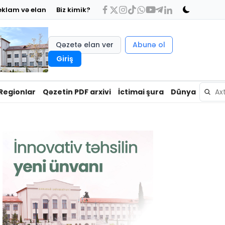
eklam və elan
Biz kimik?
Qəzetə elan ver
Abunə ol
Giriş
Regionlar
Qəzetin PDF arxivi
İctimai şura
Dünya