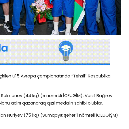
çirilən U15 Avropa çempionatında “Təhsil” Respublika
r Salmanov (44 kq) (5 nömrəli İOEUGİM), Vasif Bağırov
nu adını qazanaraq qızıl medalın sahibi olublar.
an Nuriyev (75 kq) (Sumqayıt şəhər 1 nömrəli İOEUGİŞM)