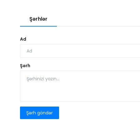
Şərhlər
Ad
Şərh
Şərh göndər