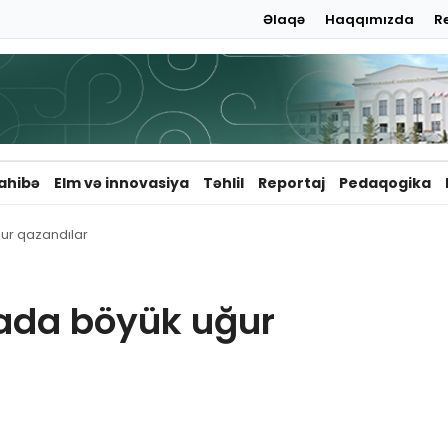
Əlaqə
Haqqımızda
R
ahibə
Elm və innovasiya
Təhlil
Reportaj
Pedaqogika
ğur qazandılar
yada böyük uğur