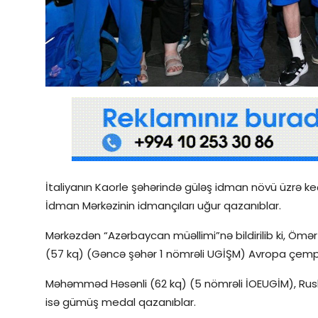
Qəzetin PDF arxivi
İctimai şura
Dünya
İtaliyanın Kaorle şəhərində güləş idman növü üzrə ke
İdman Mərkəzinin idmançıları uğur qazanıblar.
Mərkəzdən “Azərbaycan müəllimi”nə bildirilib ki, Ömə
(57 kq) (Gəncə şəhər 1 nömrəli UGİŞM) Avropa çempio
Məhəmməd Həsənli (62 kq) (5 nömrəli İOEUGİM), Rusl
isə gümüş medal qazanıblar.