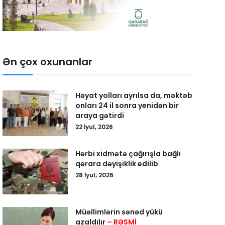
Ən çox oxunanlar
Həyat yolları ayrılsa da, məktəb
onları 24 il sonra yenidən bir
araya gətirdi
22 İyul, 2026
Hərbi xidmətə çağırışla bağlı
qərara dəyişiklik edilib
28 İyul, 2026
Müəllimlərin sənəd yükü
azaldılır
– RƏSMİ