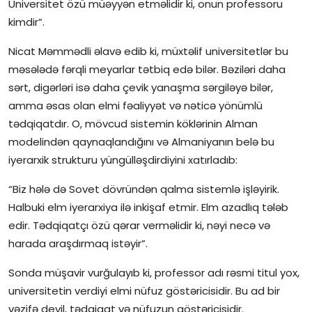
Universitet özü müəyyən etməlidir ki, onun professoru
kimdir”.
Nicat Məmmədli əlavə edib ki, müxtəlif universitetlər bu
məsələdə fərqli meyarlar tətbiq edə bilər. Bəziləri daha
sərt, digərləri isə daha çevik yanaşma sərgiləyə bilər,
amma əsas olan elmi fəaliyyət və nəticə yönümlü
tədqiqatdır. O, mövcud sistemin köklərinin Alman
modelindən qaynaqlandığını və Almaniyanın belə bu
iyerarxik strukturu yüngülləşdirdiyini xatırladıb:
“Biz hələ də Sovet dövründən qalma sistemlə işləyirik.
Halbuki elm iyerarxiya ilə inkişaf etmir. Elm azadlıq tələb
edir. Tədqiqatçı özü qərar verməlidir ki, nəyi necə və
harada araşdırmaq istəyir”.
Sonda müşavir vurğulayıb ki, professor adı rəsmi titul yox,
universitetin verdiyi elmi nüfuz göstəricisidir. Bu ad bir
vəzifə deyil, tədqiqat və nüfuzun göstəricisidir.