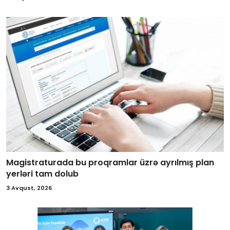
Magistraturada bu proqramlar üzrə ayrılmış plan
yerləri tam dolub
3 Avqust, 2026