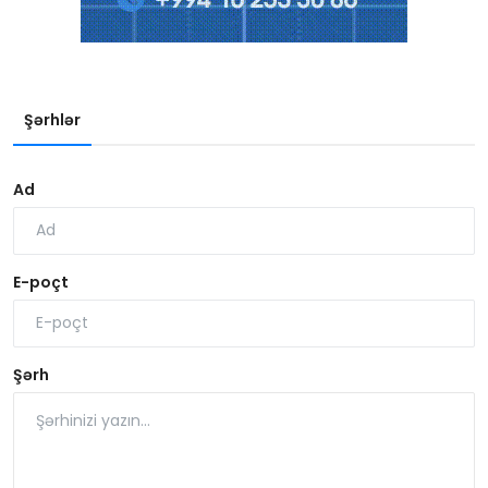
Şərhlər
Ad
E-poçt
Şərh