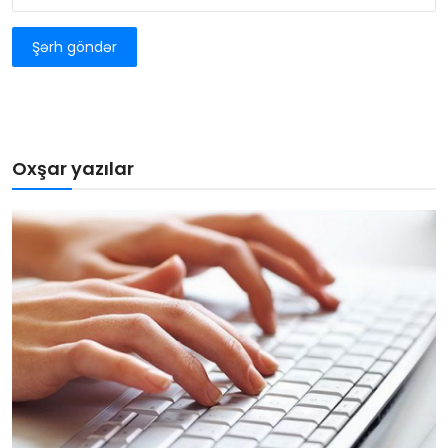
Şərh göndər
Oxşar yazılar