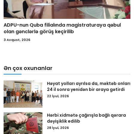
ADPU-nun Quba filialında magistraturaya qəbul
olan gənclərlə görüş keçirilib
3 Avqust, 2026
Ən çox oxunanlar
Həyat yolları ayrılsa da, məktəb onları
24 il sonra yenidən bir araya gətirdi
22 İyul, 2026
Hərbi xidmətə çağırışla bağlı qərara
dəyişiklik edilib
28 İyul, 2026