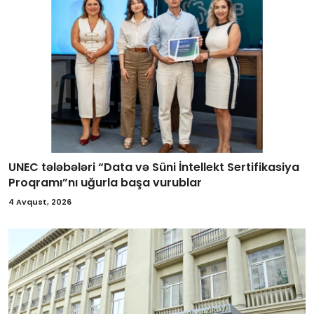
UNEC tələbələri “Data və Süni İntellekt Sertifikasiya
Proqramı”nı uğurla başa vurublar
4 Avqust, 2026