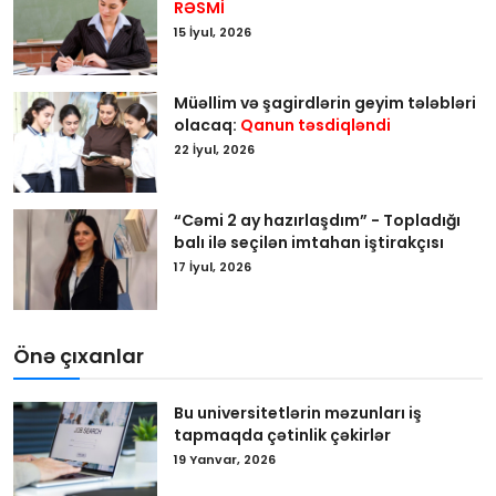
RƏSMİ
15 İyul, 2026
Müəllim və şagirdlərin geyim tələbləri
olacaq:
Qanun təsdiqləndi
22 İyul, 2026
“Cəmi 2 ay hazırlaşdım” - Topladığı
balı ilə seçilən imtahan iştirakçısı
17 İyul, 2026
Önə çıxanlar
Bu universitetlərin məzunları iş
tapmaqda çətinlik çəkirlər
19 Yanvar, 2026