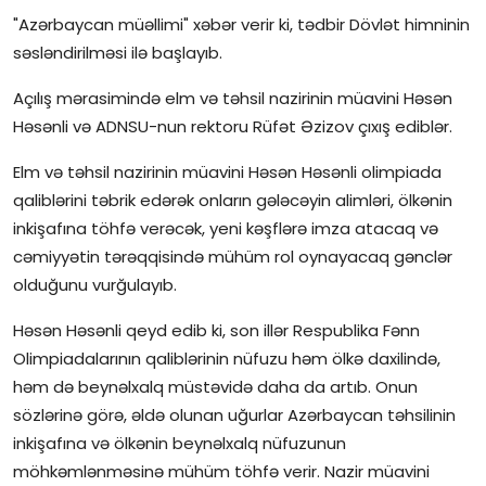
"Azərbaycan müəllimi" xəbər verir ki, tədbir Dövlət himninin
İctimai şura
səsləndirilməsi ilə başlayıb.
Dünya
Açılış mərasimində elm və təhsil nazirinin müavini Həsən
Həsənli və ADNSU-nun rektoru Rüfət Əzizov çıxış ediblər.
Elm və təhsil nazirinin müavini Həsən Həsənli olimpiada
qaliblərini təbrik edərək onların gələcəyin alimləri, ölkənin
inkişafına töhfə verəcək, yeni kəşflərə imza atacaq və
cəmiyyətin tərəqqisində mühüm rol oynayacaq gənclər
olduğunu vurğulayıb.
Həsən Həsənli qeyd edib ki, son illər Respublika Fənn
Olimpiadalarının qaliblərinin nüfuzu həm ölkə daxilində,
həm də beynəlxalq müstəvidə daha da artıb. Onun
sözlərinə görə, əldə olunan uğurlar Azərbaycan təhsilinin
inkişafına və ölkənin beynəlxalq nüfuzunun
möhkəmlənməsinə mühüm töhfə verir. Nazir müavini