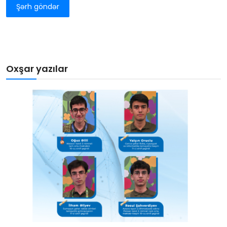
Şərh göndər
Oxşar yazılar