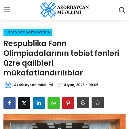
Giriş
Qeydiyyat
Olimpiada və müsabiqə
Respublika Fənn
Qəzetə elan ver
Olimpiadalarının təbiət fənləri
Əlaqə
üzrə qalibləri
mükafatlandırılıblar
Haqqımızda
Azərbaycan müəllimi
10 İyun, 2026 - 09:06
Reklam və elan
Biz kimik?
Bütün xəbərlər