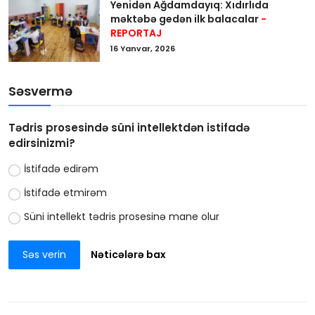
Yenidən Ağdamdayıq: Xıdırlıda
məktəbə gedən ilk balacalar
-
REPORTAJ
16 Yanvar, 2026
Səsvermə
Tədris prosesində süni intellektdən istifadə
edirsinizmi?
İstifadə edirəm
İstifadə etmirəm
Süni intellekt tədris prosesinə mane olur
Səs verin
Nəticələrə bax