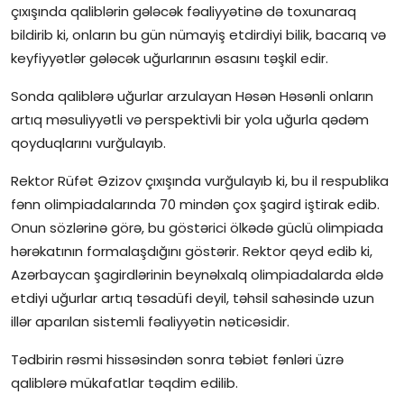
çıxışında qaliblərin gələcək fəaliyyətinə də toxunaraq
bildirib ki, onların bu gün nümayiş etdirdiyi bilik, bacarıq və
keyfiyyətlər gələcək uğurlarının əsasını təşkil edir.
Sonda qaliblərə uğurlar arzulayan Həsən Həsənli onların
artıq məsuliyyətli və perspektivli bir yola uğurla qədəm
qoyduqlarını vurğulayıb.
Rektor Rüfət Əzizov çıxışında vurğulayıb ki, bu il respublika
fənn olimpiadalarında 70 mindən çox şagird iştirak edib.
Onun sözlərinə görə, bu göstərici ölkədə güclü olimpiada
hərəkatının formalaşdığını göstərir. Rektor qeyd edib ki,
Azərbaycan şagirdlərinin beynəlxalq olimpiadalarda əldə
etdiyi uğurlar artıq təsadüfi deyil, təhsil sahəsində uzun
illər aparılan sistemli fəaliyyətin nəticəsidir.
Tədbirin rəsmi hissəsindən sonra təbiət fənləri üzrə
qaliblərə mükafatlar təqdim edilib.