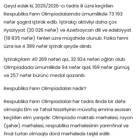
Qeyd edək ki, 2025/2026-cı tədris ili üzrə keçirilən
Respublika Fənn Olimpiadalarında ümumilikdə 73 193
nəfər şagird iştirak edib. İştirakçı aktivliyi daha çox
riyaziyyat (20 026 nəfər) və Azərbaycan dili və ədəbiyyat
(18 835 nəfər) fənləri üzrə müşahidə olunub. Fizika fənni
üzrə isə 4 389 nəfər iştirak qeydə alınıb.
İştirakçıların 40 269 nəfəri qız, 32 924 nəfəri oğlan olub.
Olimpiadada ümumilikdə 94 nəfər qızıl, 169 nəfər gümüş
və 257 nəfər bürünc medal qazanıb.
Respublika Fənn Olimpiadaları nədir?
Respublika Fənn Olimpiadaları hər tədris ilində bir dəfə
olmaqla Elm və Təhsil Nazirliyinin müvafiq əmrinə əsasən
keçirilən elm yarışıdır. Olimpiada məktəb mərhələsi, rayon
(şəhər) mərhələsi, respublika mərhələsinin yarımfinal və
final turları olmaqla dörd mərhələdə təşkil edilir.