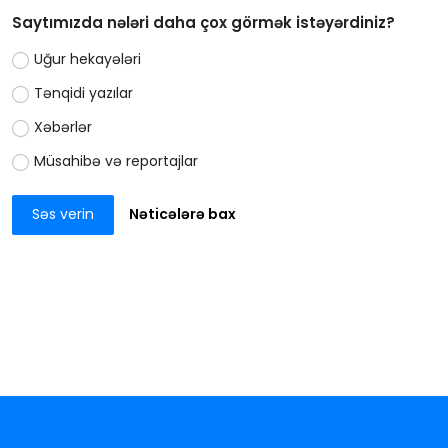
Saytımızda nələri daha çox görmək istəyərdiniz?
Uğur hekayələri
Tənqidi yazılar
Xəbərlər
Müsahibə və reportajlar
Səs verin
Nəticələrə bax