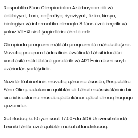
Respublika Fənn Olimpiadaları Azərbaycan dili və
ədəbiyyat, tarix, coğrafiya, riyaziyyat, fizika, kimya,
biologiya və informatika olmaqla 8 fənn üzrə keçirilir və
yalnız VIII–XI sinif şagirdlərini əhatə edir.
Olimpiada proqramı məktəb proqramı ilə məhdudlaşmır.
Müvafiq proqram tədris ilinin əvvəlində təhsil idarələri
vasitəsilə məktəblərə göndərilir və ARTİ-nin rəsmi saytı
üzərindən yerləşdirilir.
Nazirlər Kabinetinin müvafiq qərarına əsasən, Respublika
Fənn Olimpiadalarının qalibləri ali təhsil müəssisələrinin bir
sıra ixtisaslarına müsabiqədənkənar qəbul olmaq hüququ
qazanırlar.
Xatırladaq ki, 10 iyun saat 17:00-da ADA Universitetində
texniki fənlər üzrə qaliblər mükafatlandırılacaq.