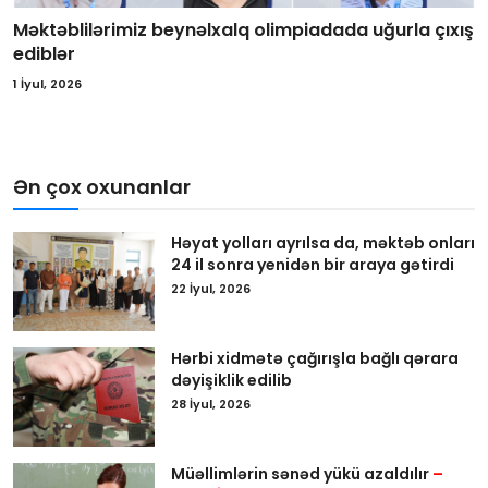
Məktəblilərimiz beynəlxalq olimpiadada uğurla çıxış
ediblər
1 İyul, 2026
Ən çox oxunanlar
Həyat yolları ayrılsa da, məktəb onları
24 il sonra yenidən bir araya gətirdi
22 İyul, 2026
Hərbi xidmətə çağırışla bağlı qərara
dəyişiklik edilib
28 İyul, 2026
Müəllimlərin sənəd yükü azaldılır
–