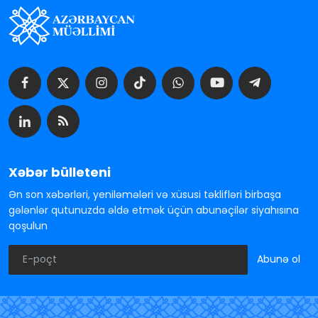
Xəbər bülleteni
Ən son xəbərləri, yeniləmələri və xüsusi təklifləri birbaşa
gələnlər qutunuzda əldə etmək üçün abunəçilər siyahısına
qoşulun
Abunə ol