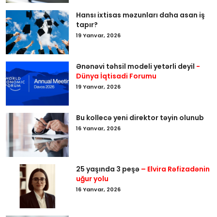
Hansı ixtisas məzunları daha asan iş
tapır?
19 Yanvar, 2026
Ənənəvi təhsil modeli yetərli deyil
-
Dünya İqtisadi Forumu
19 Yanvar, 2026
Bu kollecə yeni direktor təyin olunub
16 Yanvar, 2026
25 yaşında 3 peşə
– Elvira Rəfizadənin
uğur yolu
16 Yanvar, 2026