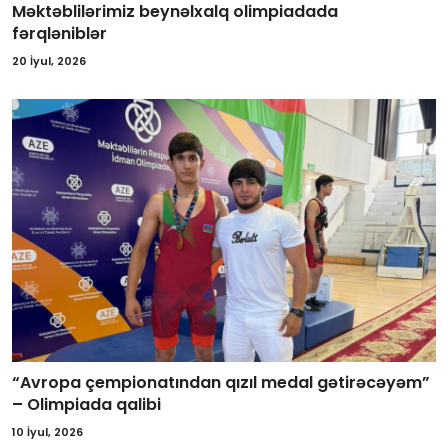
Məktəblilərimiz beynəlxalq olimpiadada
fərqləniblər
20 İyul, 2026
“Avropa çempionatından qızıl medal gətirəcəyəm”
– Olimpiada qalibi
10 İyul, 2026