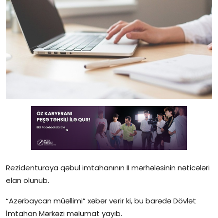
Gündəlik
Rəsmi
Təhsil
Müsahibə
Elm və innovasiya
Təhlil
Reportaj
Pedaqogika
Rezidenturaya qəbul imtahanının II mərhələsinin nəticələri
elan olunub.
Regionlar
“Azərbaycan müəllimi” xəbər verir ki, bu barədə Dövlət
Qəzetin PDF arxivi
İmtahan Mərkəzi məlumat yayıb.