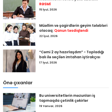
RƏSMİ
15 İyul, 2026
Müəllim və şagirdlərin geyim tələbləri
olacaq:
Qanun təsdiqləndi
22 İyul, 2026
“Cəmi 2 ay hazırlaşdım” - Topladığı
balı ilə seçilən imtahan iştirakçısı
17 İyul, 2026
Önə çıxanlar
Bu universitetlərin məzunları iş
tapmaqda çətinlik çəkirlər
19 Yanvar, 2026