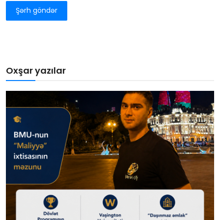
Şərh göndər
Oxşar yazılar