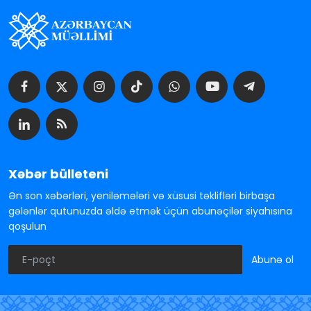
Xəbər bülleteni
Ən son xəbərləri, yeniləmələri və xüsusi təklifləri birbaşa
gələnlər qutunuzda əldə etmək üçün abunəçilər siyahısına
qoşulun
Abunə ol