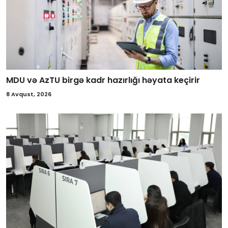
MDU və AzTU birgə kadr hazırlığı həyata keçirir
8 Avqust, 2026