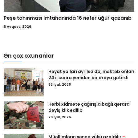
Peşə tanınması imtahanında 16 nəfər uğur qazanıb
6 Avqust, 2026
Ən çox oxunanlar
Həyat yolları ayrılsa da, məktəb onları
24 il sonra yenidən bir araya gətirdi
22 İyul, 2026
Hərbi xidmətə çağırışla bağlı qərara
dəyişiklik edilib
28 İyul, 2026
Müəllimlərin sənəd yükü azaldılır
–