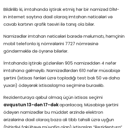
Bildirilib ki, imtahanda iştirak etmiş hər bir namizəd DİM-
İctimai şura
in internet saytına daxil olaraq imtahan nəticələri və
Dünya
cavab kartının qrafik təsviri ilə tanış ola bilər.
Namizədlər imtahan nəticələri barədə məlumatı, həmçinin
mobil telefonla iş nömrələrini 7727 nömrəsinə
göndərməklə də öyrənə bilərlər.
İmtahanda iştirakı gözlənilən 905 namizəddən 4 nəfər
imtahana gəlməyib. Namizədlərdən 610 nəfər müsabiqə
şərtini (ixtisas fənləri üzrə topladığı test balı 50 və daha
yuxarı) ödəyərək ixtisaslaşma seçiminə buraxılıb.
Rezidenturaya qəbul olmaq üçün ixtisas seçimi
avqustun 13-dən 17-dək
aparılacaq. Müsabiqə şərtini
ödəyən namizədlər bu müddət ərzində elektron
ərizələrinə daxil olaraq baza ali tibb təhsili üzrə uyğun
(bitirdiyi fakültəyə müvafiq olan) ixtisasları “Rezidentura”