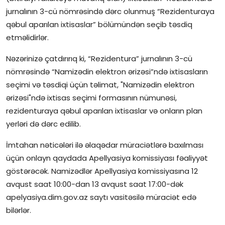
jurnalının 3-cü nömrəsində dərc olunmuş “Rezidenturaya
qəbul aparılan ixtisaslar” bölümündən seçib təsdiq
etməlidirlər.
Nəzərinizə çatdırırıq ki, “Rezidentura” jurnalının 3-cü
nömrəsində “Namizədin elektron ərizəsi”ndə ixtisasların
seçimi və təsdiqi üçün təlimat, "Namizədin elektron
ərizəsi"ndə ixtisas seçimi formasının nümunəsi,
rezidenturaya qəbul aparılan ixtisaslar və onların plan
yerləri də dərc edilib.
İmtahan nəticələri ilə əlaqədar müraciətlərə baxılması
üçün onlayn qaydada Apellyasiya komissiyası fəaliyyət
göstərəcək. Namizədlər Apellyasiya komissiyasına 12
avqust saat 10:00-dan 13 avqust saat 17:00-dək
apelyasiya.dim.gov.az saytı vasitəsilə müraciət edə
bilərlər.