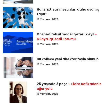
Hansı ixtisas məzunları daha asan iş
tapır?
19 Yanvar, 2026
Ənənəvi təhsil modeli yetərli deyil
-
Dünya İqtisadi Forumu
19 Yanvar, 2026
Bu kollecə yeni direktor təyin olunub
16 Yanvar, 2026
25 yaşında 3 peşə
– Elvira Rəfizadənin
uğur yolu
16 Yanvar, 2026