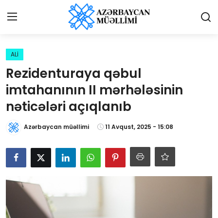
Giriş
Qeydiyyat
ALİ
Rezidenturaya qəbul
Qəzetə elan ver
imtahanının II mərhələsinin
Əlaqə
nəticələri açıqlanıb
Haqqımızda
Azərbaycan müəllimi
11 Avqust, 2025 - 15:08
Reklam və elan
Biz kimik?
Bütün xəbərlər