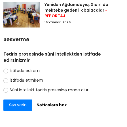
Yenidən Ağdamdayıq: Xıdırlıda
məktəbə gedən ilk balacalar
-
REPORTAJ
16 Yanvar, 2026
Səsvermə
Tədris prosesində süni intellektdən istifadə
edirsinizmi?
İstifadə edirəm
İstifadə etmirəm
Süni intellekt tədris prosesinə mane olur
Səs verin
Nəticələrə bax