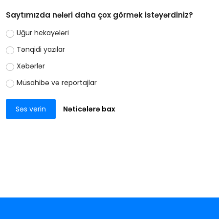
Saytımızda nələri daha çox görmək istəyərdiniz?
Uğur hekayələri
Tənqidi yazılar
Xəbərlər
Müsahibə və reportajlar
Səs verin
Nəticələrə bax