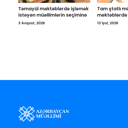
Təmayül məktəblərdə işləmək
Tam ştatlı m
istəyən müəllimlərin seçiminə
məktəblərdə 
3 Avqust, 2026
13 İyul, 2026