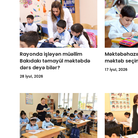
Rayonda işləyən müəllim
Məktəbəhazırl
Bakıdakı təmayül məktəbdə
məktəb seçi
dərs deyə bilər?
17 İyul, 2026
28 İyul, 2026