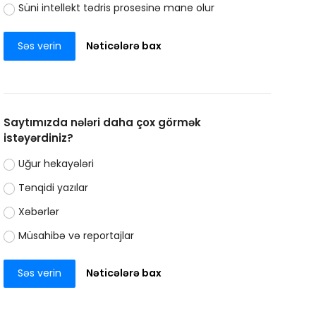
Süni intellekt tədris prosesinə mane olur
Səs verin
Nəticələrə bax
Saytımızda nələri daha çox görmək
istəyərdiniz?
Uğur hekayələri
Tənqidi yazılar
Xəbərlər
Müsahibə və reportajlar
Səs verin
Nəticələrə bax