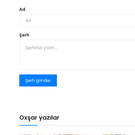
Ad
Şərh
Şərh göndər
Oxşar yazılar