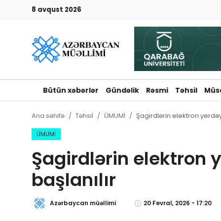
8 avqust 2026
Giriş
Qeydiyyat
Qəzetə elan ver
Bütün xəbərlər
Gündəlik
Rəsmi
Təhsil
Müs
Əlaqə
Ana səhifə
Təhsil
ÜMUMİ
Şagirdlərin elektron yerdə
Haqqımızda
ÜMUMİ
Şagirdlərin elektron
Reklam və elan
başlanılır
Biz kimik?
Azərbaycan müəllimi
20 Fevral, 2026 - 17:20
Bütün xəbərlər