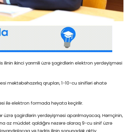
linin ikinci yarımili üzrə şagirdlərin elektron yerdəyişməsi
si məktəbəhazırlıq qrupları, 1-10-cu sinifləri əhatə
əsi ilə elektron formada həyata keçirilir.
iflər üzrə şagirdlərin yerdəyişməsi aparılmayacaq. Həmçinin,
ına az müddət qaldığını nəzərə alaraq 9-cu sinif üzrə
ayandırılacaq və tədris ilinin sonunadək aktiv