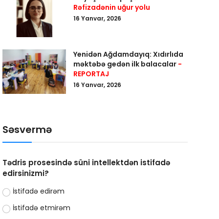
Rəfizadənin uğur yolu
16 Yanvar, 2026
Yenidən Ağdamdayıq: Xıdırlıda
məktəbə gedən ilk balacalar
-
REPORTAJ
16 Yanvar, 2026
Səsvermə
Tədris prosesində süni intellektdən istifadə
edirsinizmi?
İstifadə edirəm
İstifadə etmirəm