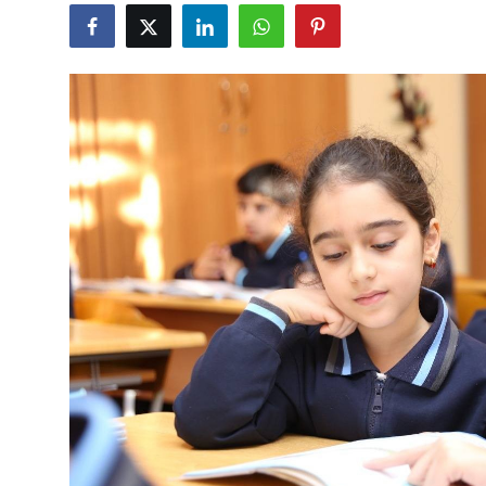
Gündəlik
Rəsmi
Təhsil
Müsahibə
Elm və innovasiya
Təhlil
Reportaj
Pedaqogika
Regionlar