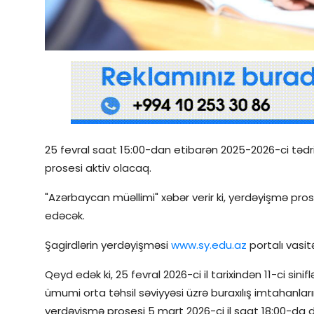
Qəzetin PDF arxivi
İctimai şura
Dünya
25 fevral saat 15:00-dan etibarən 2025-2026-ci tədris i
prosesi aktiv olacaq.
"Azərbaycan müəllimi" xəbər verir ki, yerdəyişmə prose
edəcək.
Şagirdlərin yerdəyişməsi
www.sy.edu.az
portalı vasit
Qeyd edək ki, 25 fevral 2026-ci il tarixindən 11-ci sin
ümumi orta təhsil səviyyəsi üzrə buraxılış imtahanlar
yerdəyişmə prosesi 5 mart 2026-ci il saat 18:00-da d