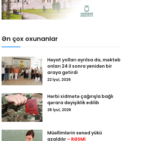
Ən çox oxunanlar
Həyat yolları ayrılsa da, məktəb
onları 24 il sonra yenidən bir
araya gətirdi
22 İyul, 2026
Hərbi xidmətə çağırışla bağlı
qərara dəyişiklik edilib
28 İyul, 2026
Müəllimlərin sənəd yükü
azaldılır
– RƏSMİ