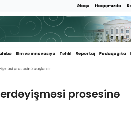
Əlaqə
Haqqımızda
R
ahibə
Elm və innovasiya
Təhlil
Reportaj
Pedaqogika
yişməsi prosesinə başlanılır
 yerdəyişməsi prosesinə