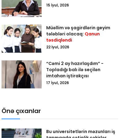
15 İyul, 2026
Müəllim və şagirdlərin geyim
tələbləri olacaq:
Qanun
təsdiqləndi
22 İyul, 2026
“Cəmi 2 ay hazırlaşdım” -
Topladığı balı ilə seçilən
imtahan iştirakçısı
17 İyul, 2026
Önə çıxanlar
Bu universitetlərin məzunları iş
tapmaqda çətinlik çəkirlər