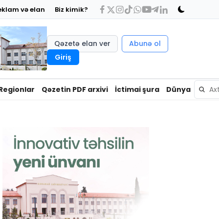
eklam və elan
Biz kimik?
Qəzetə elan ver
Abunə ol
Giriş
Regionlar
Qəzetin PDF arxivi
İctimai şura
Dünya