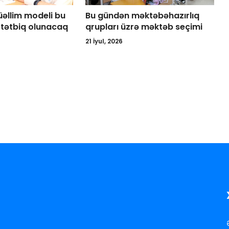
üəllim modeli bu
Bu gündən məktəbəhazırlıq
tətbiq olunacaq
qrupları üzrə məktəb seçimi
21 İyul, 2026