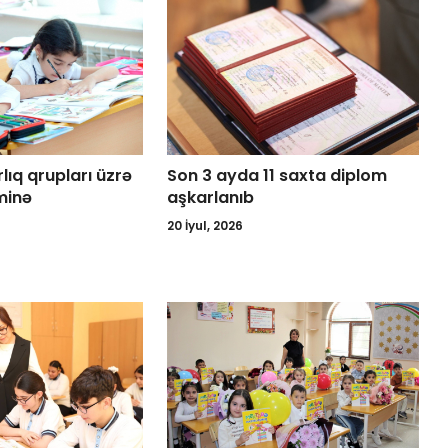
ıq qrupları üzrə
Son 3 ayda 11 saxta diplom
minə
aşkarlanıb
20 İyul, 2026