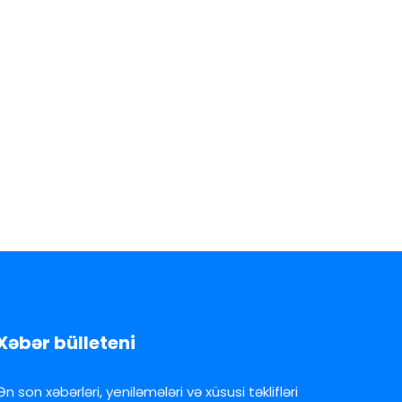
Xəbər bülleteni
Ən son xəbərləri, yeniləmələri və xüsusi təklifləri