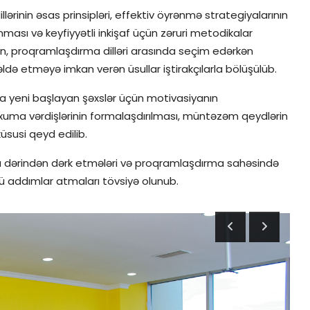
lərinin əsas prinsipləri, effektiv öyrənmə strategiyalarının
unması və keyfiyyətli inkişaf üçün zəruri metodikalar
in, proqramlaşdırma dilləri arasında seçim edərkən
 əldə etməyə imkan verən üsullar iştirakçılarla bölüşülüb.
a yeni başlayan şəxslər üçün motivasiyanın
xuma vərdişlərinin formalaşdırılması, müntəzəm qeydlərin
üsusi qeyd edilib.
aha dərindən dərk etmələri və proqramlaşdırma sahəsində
 addımlar atmaları tövsiyə olunub.