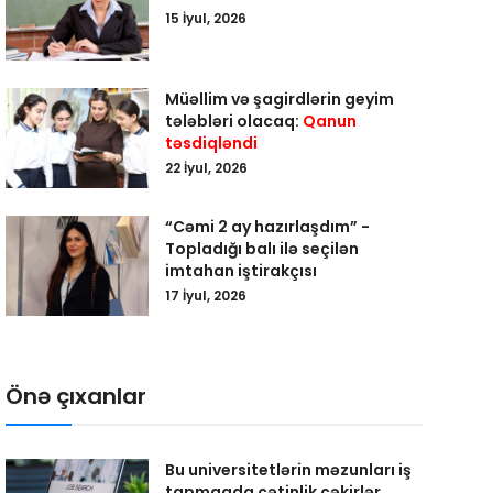
15 İyul, 2026
Müəllim və şagirdlərin geyim
tələbləri olacaq:
Qanun
təsdiqləndi
22 İyul, 2026
“Cəmi 2 ay hazırlaşdım” -
Topladığı balı ilə seçilən
imtahan iştirakçısı
17 İyul, 2026
Önə çıxanlar
Bu universitetlərin məzunları iş
tapmaqda çətinlik çəkirlər