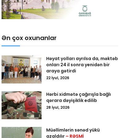
Ən çox oxunanlar
Həyat yolları ayrılsa da, məktəb
onları 24 il sonra yenidən bir
araya gətirdi
22 İyul, 2026
Hərbi xidmətə çağırışla bağlı
qərara dəyişiklik edilib
28 İyul, 2026
Müəllimlərin sənəd yükü
azaldılır
– RƏSMİ