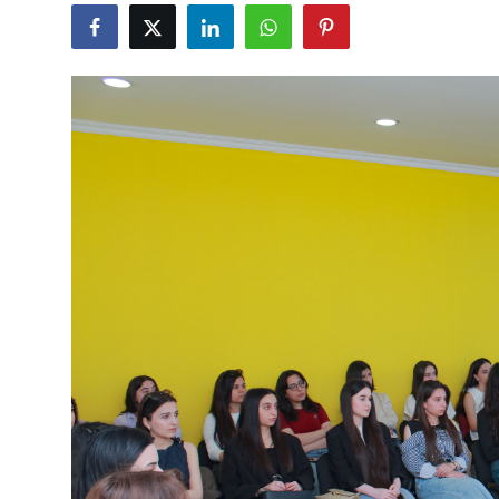
Gündəlik
Rəsmi
Təhsil
Müsahibə
Elm və innovasiya
Təhlil
Reportaj
Pedaqogika
Regionlar