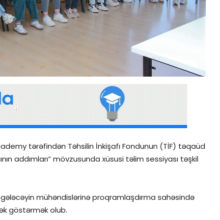
Academy tərəfindən Təhsilin İnkişafı Fondunun (TİF) təqaüd
nın addımları” mövzusunda xüsusi təlim sessiyası təşkil
di gələcəyin mühəndislərinə proqramlaşdırma sahəsində
stək göstərmək olub.