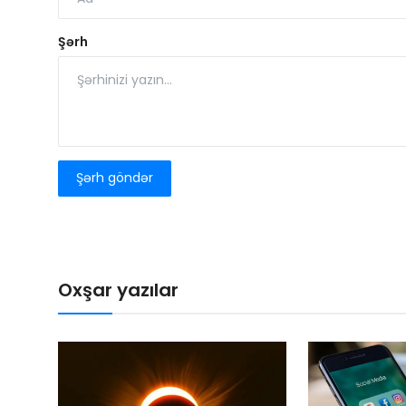
Şərh
Şərh göndər
Oxşar yazılar