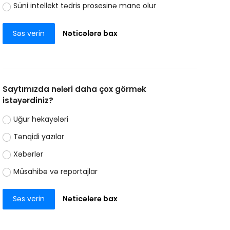
Süni intellekt tədris prosesinə mane olur
Səs verin
Nəticələrə bax
Saytımızda nələri daha çox görmək
istəyərdiniz?
Uğur hekayələri
Tənqidi yazılar
Xəbərlər
Müsahibə və reportajlar
Səs verin
Nəticələrə bax