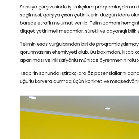
Sessiya çərçivəsində iştirakçılara proqramlaşdırma dil
seçilməsi, qarşıya çıxan çətinliklərin düzgün idarə ol
barədə ətraflı məlumat verilib. Təlim zamanı həmçin
diqqət yetirilməli məqamlar, sürətli və dayanıqlı bilik
Təlimin əsas vurğularından biri də proqramlaşdırmay
qorunmasının əhəmiyyəti olub. Bu baxımdan, kitab o
aparılması və inkişafyönlü mühitdə öyrənmənin rolu x
Tədbirin sonunda iştirakçılara öz potensiallarını d
uğurlu karyera qurmaq üçün konkret və məqsədyönlü