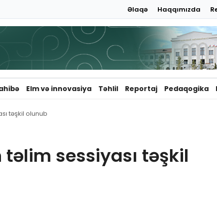
Əlaqə
Haqqımızda
R
ahibə
Elm və innovasiya
Təhlil
Reportaj
Pedaqogika
sı təşkil olunub
 təlim sessiyası təşkil