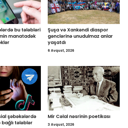
lərdə bu tələbləri
Şuşa və Xankəndi diaspor
 min manatadək
gənclərinə unudulmaz anlar
klər
yaşatdı
6 Avqust, 2026
sial şəbəkələrdə
Mir Cəlal nəsrinin poetikası
 bağlı tələblər
3 Avqust, 2026