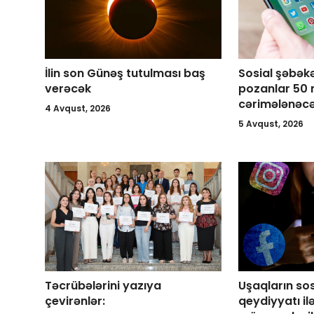
İlin son Günəş tutulması baş
Sosial şəbəkə
verəcək
pozanlar 50
cərimələnəcə
4 Avqust, 2026
5 Avqust, 2026
Təcrübələrini yazıya
Uşaqların so
çevirənlər:
qeydiyyatı ilə