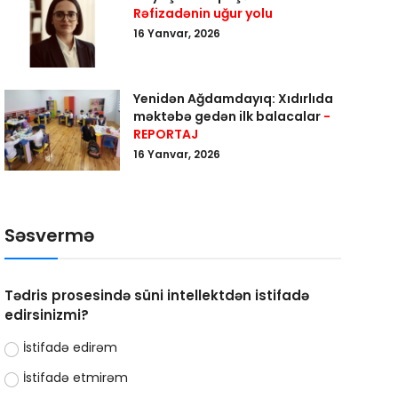
Rəfizadənin uğur yolu
16 Yanvar, 2026
Yenidən Ağdamdayıq: Xıdırlıda
məktəbə gedən ilk balacalar
-
REPORTAJ
16 Yanvar, 2026
Səsvermə
Tədris prosesində süni intellektdən istifadə
edirsinizmi?
İstifadə edirəm
İstifadə etmirəm