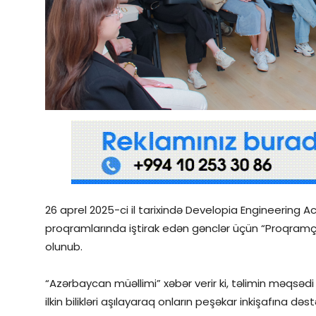
Qəzetin PDF arxivi
İctimai şura
Dünya
26 aprel 2025-ci il tarixində Developia Engineering 
proqramlarında iştirak edən gənclər üçün “Proqramçı
olunub.
“Azərbaycan müəllimi” xəbər verir ki, təlimin məqsə
ilkin bilikləri aşılayaraq onların peşəkar inkişafına də