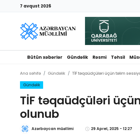
7 avqust 2026
Giriş
Qeydiyyat
Qəzetə elan ver
Bütün xəbərlər
Gündəlik
Rəsmi
Təhsil
Müs
Əlaqə
Ana səhifə
Gündəlik
TİF təqaüdçüləri üçün təlim sessiya
Haqqımızda
Gündəlik
TİF təqaüdçüləri üçün
Reklam və elan
olunub
Biz kimik?
Azərbaycan müəllimi
29 Aprel, 2025 - 12:27
Bütün xəbərlər