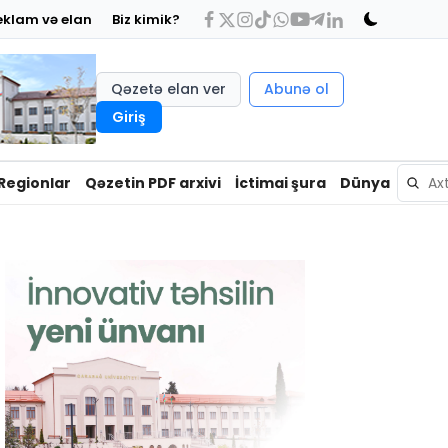
eklam və elan
Biz kimik?
Qəzetə elan ver
Abunə ol
Giriş
Regionlar
Qəzetin PDF arxivi
İctimai şura
Dünya