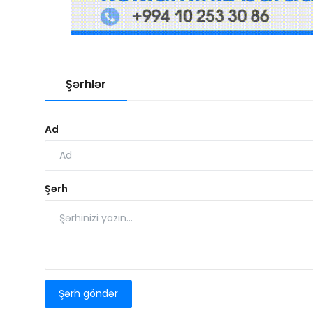
Şərhlər
Ad
Şərh
Şərh göndər