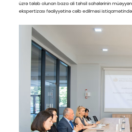
üzrə tələb olunan baza ali təhsil sahələrinin müəyyən
ekspertizası fəaliyyətinə cəlb edilməsi istiqamətində