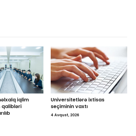
lxalq iqlim
Universitetlərə ixtisas
qalibləri
seçiminin vaxtı
ılıb
4 Avqust, 2026