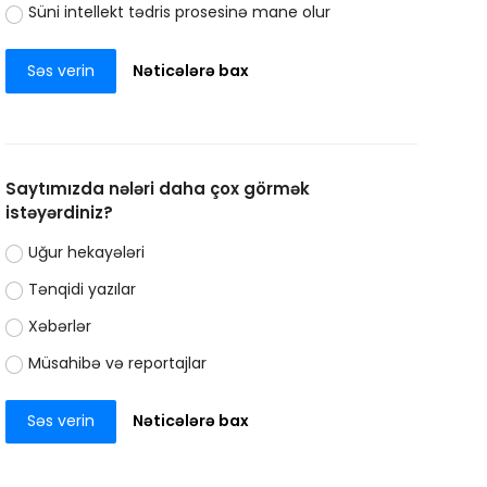
Süni intellekt tədris prosesinə mane olur
Səs verin
Nəticələrə bax
Saytımızda nələri daha çox görmək
istəyərdiniz?
Uğur hekayələri
Tənqidi yazılar
Xəbərlər
Müsahibə və reportajlar
Səs verin
Nəticələrə bax