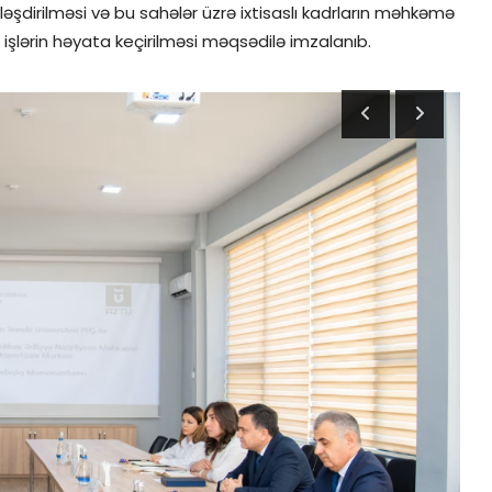
ləşdirilməsi və bu sahələr üzrə ixtisaslı kadrların məhkəmə
 işlərin həyata keçirilməsi məqsədilə imzalanıb.