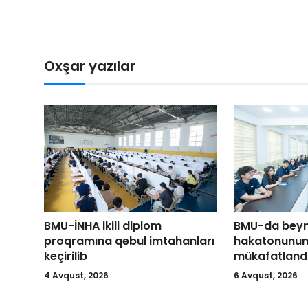
Oxşar yazılar
BMU-İNHA ikili diplom
BMU-da beynə
proqramına qəbul imtahanları
hakatonunun 
keçirilib
mükafatlandır
4 Avqust, 2026
6 Avqust, 2026