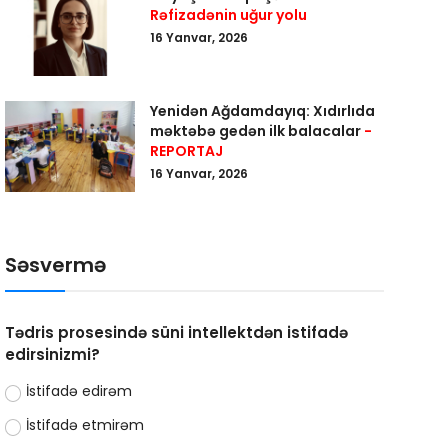
Rəfizadənin uğur yolu
16 Yanvar, 2026
Yenidən Ağdamdayıq: Xıdırlıda
məktəbə gedən ilk balacalar
-
REPORTAJ
16 Yanvar, 2026
Səsvermə
Tədris prosesində süni intellektdən istifadə
edirsinizmi?
İstifadə edirəm
İstifadə etmirəm