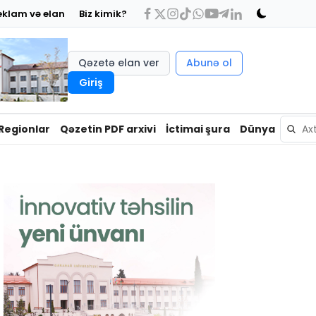
eklam və elan
Biz kimik?
Qəzetə elan ver
Abunə ol
Giriş
Regionlar
Qəzetin PDF arxivi
İctimai şura
Dünya