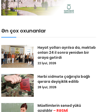
Ən çox oxunanlar
Həyat yolları ayrılsa da, məktəb
onları 24 il sonra yenidən bir
araya gətirdi
22 İyul, 2026
Hərbi xidmətə çağırışla bağlı
qərara dəyişiklik edilib
28 İyul, 2026
Müəllimlərin sənəd yükü
azaldılır
– RƏSMİ