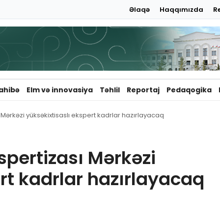
Əlaqə
Haqqımızda
R
ahibə
Elm və innovasiya
Təhlil
Reportaj
Pedaqogika
ərkəzi yüksəkixtisaslı ekspert kadrlar hazırlayacaq
pertizası Mərkəzi
rt kadrlar hazırlayacaq