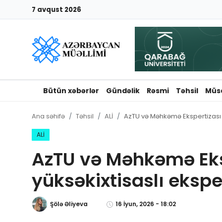
7 avqust 2026
Giriş
Qeydiyyat
Qəzetə elan ver
Bütün xəbərlər
Gündəlik
Rəsmi
Təhsil
Müs
Əlaqə
Ana səhifə
Təhsil
ALİ
AzTU və Məhkəmə Ekspertizası M
Haqqımızda
ALİ
AzTU və Məhkəmə Eks
Reklam və elan
yüksəkixtisaslı ekspe
Biz kimik?
Şölə Əliyeva
16 İyun, 2026 - 18:02
Bütün xəbərlər