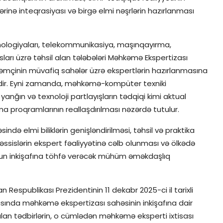
ərinə inteqrasiyası və birgə elmi nəşrlərin hazırlanması
ologiyaları, telekommunikasiya, maşınqayırma,
sları üzrə təhsil alan tələbələri Məhkəmə Ekspertizası
əmçinin müvafiq sahələr üzrə ekspertlərin hazırlanmasına
əkdir. Eyni zamanda, məhkəmə-kompüter texniki
 yanğın və texnoloji partlayışların tədqiqi kimi aktual
rma proqramlarının reallaşdırılması nəzərdə tutulur.
elmi biliklərin genişləndirilməsi, təhsil və praktika
ssislərin ekspert fəaliyyətinə cəlb olunması və ölkədə
yğun inkişafına töhfə verəcək mühüm əməkdaşlıq
publikası Prezidentinin 11 dekabr 2025-ci il tarixli
sında məhkəmə ekspertizası sahəsinin inkişafına dair
an tədbirlərin, o cümlədən məhkəmə eksperti ixtisası