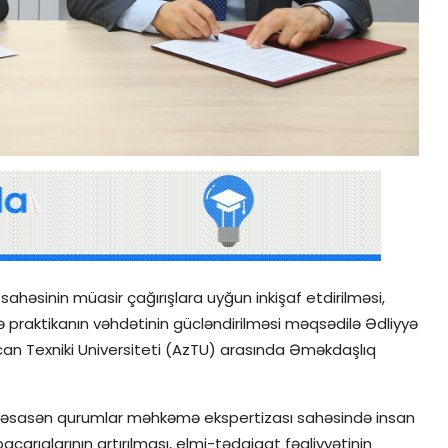
əsinin müasir çağırışlara uyğun inkişaf etdirilməsi,
lə praktikanın vəhdətinin gücləndirilməsi məqsədilə Ədliyyə
ycan Texniki Universiteti (AzTU) arasında Əməkdaşlıq
 əsasən qurumlar məhkəmə ekspertizası sahəsində insan
 bacarıqlarının artırılması, elmi-tədqiqat fəaliyyətinin