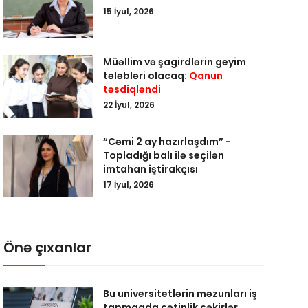
15 İyul, 2026
Müəllim və şagirdlərin geyim
tələbləri olacaq:
Qanun
təsdiqləndi
22 İyul, 2026
“Cəmi 2 ay hazırlaşdım” -
Topladığı balı ilə seçilən
imtahan iştirakçısı
17 İyul, 2026
Önə çıxanlar
Bu universitetlərin məzunları iş
tapmaqda çətinlik çəkirlər