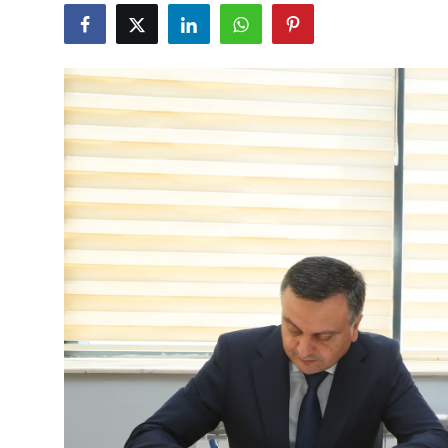
Gündəlik
Rəsmi
Təhsil
Müsahibə
Elm və innovasiya
Təhlil
Reportaj
Pedaqogika
Regionlar