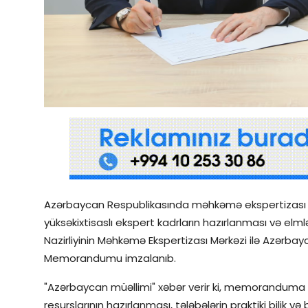
Qəzetin PDF arxivi
İctimai şura
Dünya
Azərbaycan Respublikasında məhkəmə ekspertizası sah
yüksəkixtisaslı ekspert kadrların hazırlanması və elm
Nazirliyinin Məhkəmə Ekspertizası Mərkəzi ilə Azərba
Memorandumu imzalanıb.
"Azərbaycan müəllimi" xəbər verir ki, memoranduma
resurslarının hazırlanması, tələbələrin praktiki bilik və