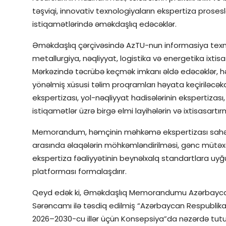
təşviqi, innovativ texnologiyaların ekspertiza prosesl
istiqamətlərində əməkdaşlıq edəcəklər.
Əməkdaşlıq çərçivəsində AzTU-nun informasiya texn
metallurgiya, nəqliyyat, logistika və energetika ixtisa
Mərkəzində təcrübə keçmək imkanı əldə edəcəklər, h
yönəlmiş xüsusi təlim proqramları həyata keçiriləc
ekspertizası, yol-nəqliyyat hadisələrinin ekspertizası,
istiqamətlər üzrə birgə elmi layihələrin və ixtisasartı
Memorandum, həmçinin məhkəmə ekspertizası sahəsində 
arasında əlaqələrin möhkəmləndirilməsi, gənc mütəxə
ekspertiza fəaliyyətinin beynəlxalq standartlara u
platforması formalaşdırır.
Qeyd edək ki, Əməkdaşlıq Memorandumu Azərbaycan Res
Sərəncamı ilə təsdiq edilmiş “Azərbaycan Respublika
2026–2030-cu illər üçün Konsepsiya”da nəzərdə tutul