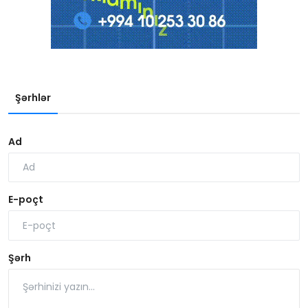
Şərhlər
Ad
E-poçt
Şərh