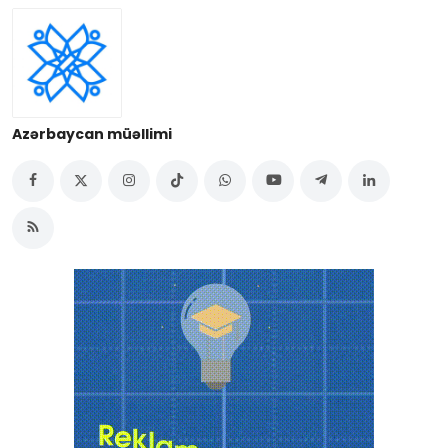
İctimai şura
Dünya
Azərbaycan müəllimi