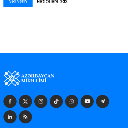
Səs verin
Nəticələrə bax