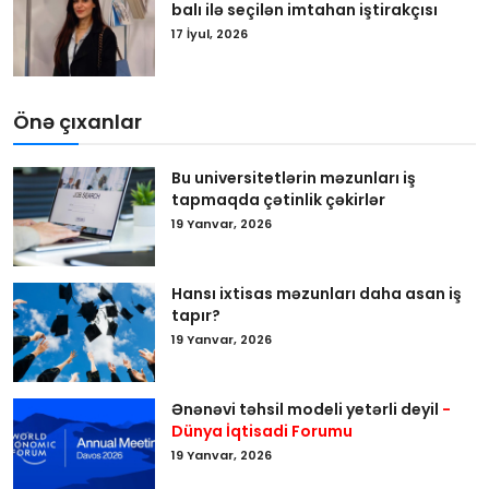
balı ilə seçilən imtahan iştirakçısı
17 İyul, 2026
Önə çıxanlar
Bu universitetlərin məzunları iş
tapmaqda çətinlik çəkirlər
19 Yanvar, 2026
Hansı ixtisas məzunları daha asan iş
tapır?
19 Yanvar, 2026
Ənənəvi təhsil modeli yetərli deyil
-
Dünya İqtisadi Forumu
19 Yanvar, 2026