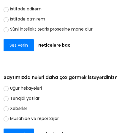
İstifadə edirəm
İstifadə etmirəm
Süni intellekt tədris prosesinə mane olur
Səs verin
Nəticələrə bax
Saytımızda nələri daha çox görmək istəyərdiniz?
Uğur hekayələri
Tənqidi yazılar
Xəbərlər
Müsahibə və reportajlar