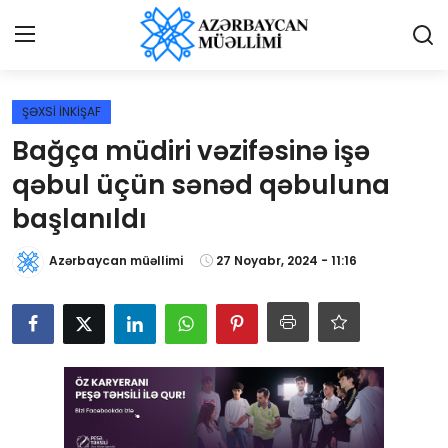
Giriş
Qeydiyyat
ŞƏXSİ İNKİŞAF
Bağça müdiri vəzifəsinə işə
Qəzetə elan ver
qəbul üçün sənəd qəbuluna
Əlaqə
başlanıldı
Haqqımızda
Azərbaycan müəllimi
27 Noyabr, 2024 - 11:16
Reklam və elan
Biz kimik?
Bütün xəbərlər