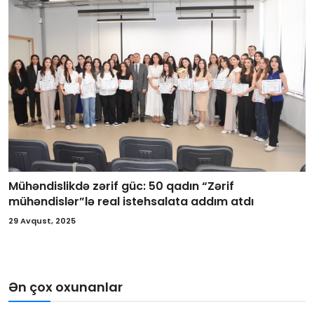
Mühəndislikdə zərif güc: 50 qadın “Zərif
mühəndislər”lə real istehsalata addım atdı
29 Avqust, 2025
Ən çox oxunanlar