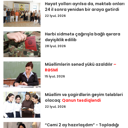
Həyat yolları ayrılsa da, məktəb onları
24 il sonra yenidən bir araya gətirdi
22 İyul, 2026
Hərbi xidmətə çağırışla bağlı qərara
dəyişiklik edilib
28 İyul, 2026
Müəllimlərin sənəd yükü azaldılır
–
RƏSMİ
15 İyul, 2026
Müəllim və şagirdlərin geyim tələbləri
olacaq:
Qanun təsdiqləndi
22 İyul, 2026
“Cəmi 2 ay hazırlaşdım” - Topladığı