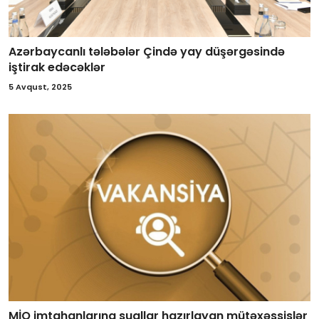
Azərbaycanlı tələbələr Çində yay düşərgəsində
iştirak edəcəklər
5 Avqust, 2025
MİQ imtahanlarına suallar hazırlayan mütəxəssislər