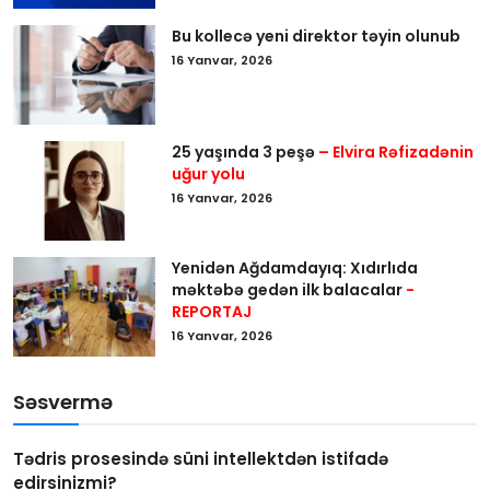
Bu kollecə yeni direktor təyin olunub
16 Yanvar, 2026
25 yaşında 3 peşə
– Elvira Rəfizadənin
uğur yolu
16 Yanvar, 2026
Yenidən Ağdamdayıq: Xıdırlıda
məktəbə gedən ilk balacalar
-
REPORTAJ
16 Yanvar, 2026
Səsvermə
Tədris prosesində süni intellektdən istifadə
edirsinizmi?