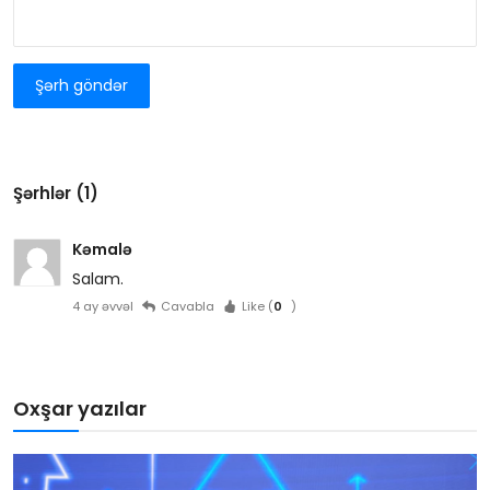
Şərh göndər
Şərhlər (1)
Kəmalə
Salam.
4 ay əvvəl
Cavabla
Like (
0
)
Oxşar yazılar