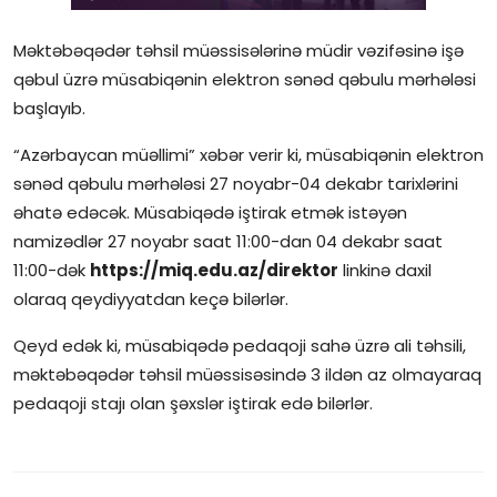
Gündəlik
Məktəbəqədər təhsil müəssisələrinə müdir vəzifəsinə işə
Rəsmi
qəbul üzrə müsabiqənin elektron sənəd qəbulu mərhələsi
başlayıb.
Təhsil
“Azərbaycan müəllimi” xəbər verir ki, müsabiqənin elektron
Müsahibə
sənəd qəbulu mərhələsi 27 noyabr-04 dekabr tarixlərini
əhatə edəcək. Müsabiqədə iştirak etmək istəyən
Elm və innovasiya
namizədlər 27 noyabr saat 11:00-dan 04 dekabr saat
Təhlil
11:00-dək
https://miq.edu.az/direktor
linkinə daxil
olaraq qeydiyyatdan keçə bilərlər.
Reportaj
Qeyd edək ki, müsabiqədə pedaqoji sahə üzrə ali təhsili,
məktəbəqədər təhsil müəssisəsində 3 ildən az olmayaraq
Pedaqogika
pedaqoji stajı olan şəxslər iştirak edə bilərlər.
Regionlar
Qəzetin PDF arxivi