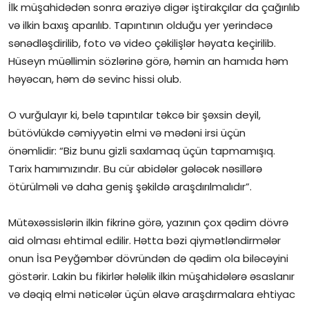
İlk müşahidədən sonra əraziyə digər iştirakçılar da çağırılıb
və ilkin baxış aparılıb. Tapıntının olduğu yer yerindəcə
sənədləşdirilib, foto və video çəkilişlər həyata keçirilib.
Hüseyn müəllimin sözlərinə görə, həmin an hamıda həm
həyəcan, həm də sevinc hissi olub.
O vurğulayır ki, belə tapıntılar təkcə bir şəxsin deyil,
bütövlükdə cəmiyyətin elmi və mədəni irsi üçün
önəmlidir: “Biz bunu gizli saxlamaq üçün tapmamışıq.
Tarix hamımızındır. Bu cür abidələr gələcək nəsillərə
ötürülməli və daha geniş şəkildə araşdırılmalıdır”.
Mütəxəssislərin ilkin fikrinə görə, yazının çox qədim dövrə
aid olması ehtimal edilir. Hətta bəzi qiymətləndirmələr
onun İsa Peyğəmbər dövründən də qədim ola biləcəyini
göstərir. Lakin bu fikirlər hələlik ilkin müşahidələrə əsaslanır
və dəqiq elmi nəticələr üçün əlavə araşdırmalara ehtiyac