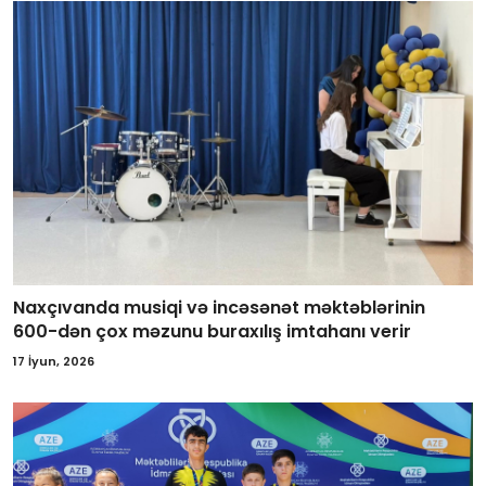
Naxçıvanda musiqi və incəsənət məktəblərinin
600-dən çox məzunu buraxılış imtahanı verir
17 İyun, 2026