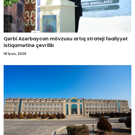
Qərbi Azərbaycan mövzusu artıq strateji fəaliyyət
istiqamətinə çevrilib
18 İyun, 2026