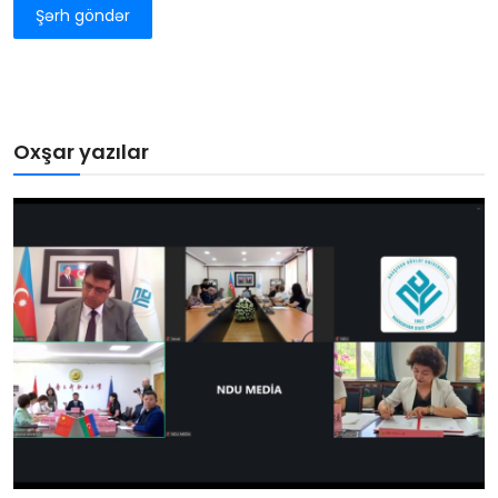
Şərh göndər
Oxşar yazılar