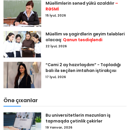
Müəllimlərin sənəd yükü azaldılır
–
RƏSMİ
15 İyul, 2026
Müəllim və şagirdlərin geyim tələbləri
olacaq:
Qanun təsdiqləndi
22 İyul, 2026
“Cəmi 2 ay hazırlaşdım” - Topladığı
balı ilə seçilən imtahan iştirakçısı
17 İyul, 2026
Önə çıxanlar
Bu universitetlərin məzunları iş
tapmaqda çətinlik çəkirlər
19 Yanvar, 2026