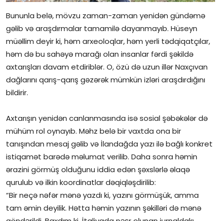
Bununla belə, mövzu zaman-zaman yenidən gündəmə
gəlib və araşdırmalar tamamilə dayanmayıb. Hüseyn
müəllim deyir ki, həm arxeoloqlar, həm yerli tədqiqatçılar,
həm də bu sahəyə marağı olan insanlar fərdi şəkildə
axtarışları davam etdiriblər. O, özü də uzun illər Naxçıvan
dağlarını qarış-qarış gəzərək mümkün izləri araşdırdığını
bildirir.
Axtarışın yenidən canlanmasında isə sosial şəbəkələr də
mühüm rol oynayıb. Məhz belə bir vaxtda ona bir
tanışından mesaj gəlib və İlandağda yazı ilə bağlı konkret
istiqamət barədə məlumat verilib. Daha sonra həmin
ərazini görmüş olduğunu iddia edən şəxslərlə əlaqə
qurulub və ilkin koordinatlar dəqiqləşdirilib:
“Bir neçə nəfər mənə yazdı ki, yazını görmüşük, amma
tam əmin deyilik. Hətta həmin yazının şəkilləri də mənə
göndərildi. Baxdım ki, İtaliyada nəşr olunan jurnaldakı