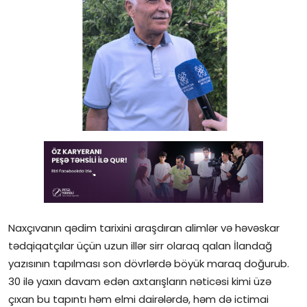
Gündəlik
Rəsmi
Təhsil
Müsahibə
Elm və innovasiya
Təhlil
Reportaj
Naxçıvanın qədim tarixini araşdıran alimlər və həvəskar
Pedaqogika
tədqiqatçılar üçün uzun illər sirr olaraq qalan İlandağ
yazısının tapılması son dövrlərdə böyük maraq doğurub.
Regionlar
30 ilə yaxın davam edən axtarışların nəticəsi kimi üzə
Qəzetin PDF arxivi
çıxan bu tapıntı həm elmi dairələrdə, həm də ictimai