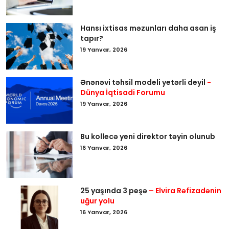
Hansı ixtisas məzunları daha asan iş
tapır?
19 Yanvar, 2026
Ənənəvi təhsil modeli yetərli deyil
-
Dünya İqtisadi Forumu
19 Yanvar, 2026
Bu kollecə yeni direktor təyin olunub
16 Yanvar, 2026
25 yaşında 3 peşə
– Elvira Rəfizadənin
uğur yolu
16 Yanvar, 2026