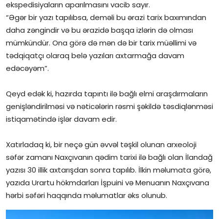
ekspedisiyaların aparılmasını vacib sayır.
“Əgər bir yazı tapılıbsa, deməli bu ərazi tarix baxımından
daha zəngindir və bu ərazidə başqa izlərin də olması
mümkündür. Ona görə də mən də bir tarix müəllimi və
tədqiqatçı olaraq belə yazıları axtarmağa davam
edəcəyəm”.
Qeyd edək ki, hazırda tapıntı ilə bağlı elmi araşdırmaların
genişləndirilməsi və nəticələrin rəsmi şəkildə təsdiqlənməsi
istiqamətində işlər davam edir.
Xatırladaq ki, bir neçə gün əvvəl təşkil olunan arxeoloji
səfər zamanı Naxçıvanın qədim tarixi ilə bağlı olan İlandağ
yazısı 30 illik axtarışdan sonra tapılıb. İlkin məlumata görə,
yazıda Urartu hökmdarları İşpuini və Menuanın Naxçıvana
hərbi səfəri haqqında məlumatlar əks olunub.