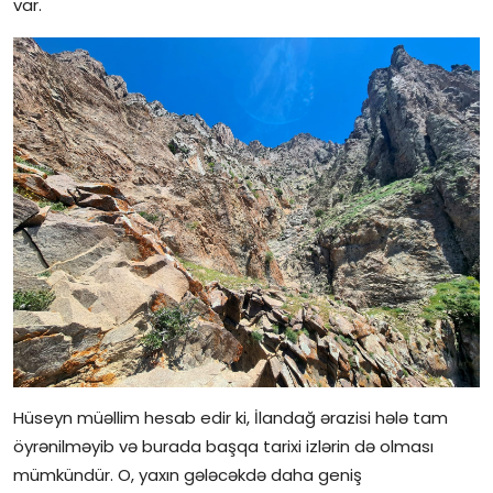
var.
Hüseyn müəllim hesab edir ki, İlandağ ərazisi hələ tam
öyrənilməyib və burada başqa tarixi izlərin də olması
mümkündür. O, yaxın gələcəkdə daha geniş