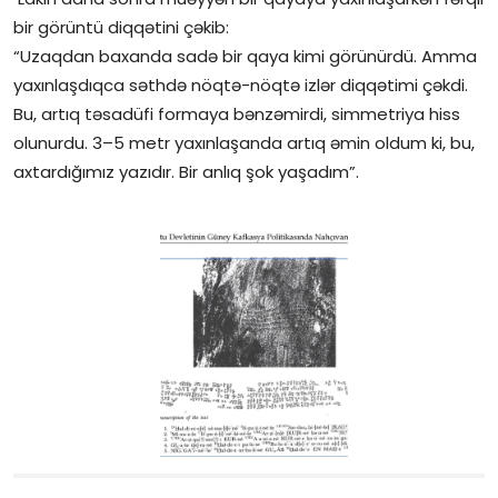
bir görüntü diqqətini çəkib:
“Uzaqdan baxanda sadə bir qaya kimi görünürdü. Amma
yaxınlaşdıqca səthdə nöqtə-nöqtə izlər diqqətimi çəkdi.
Bu, artıq təsadüfi formaya bənzəmirdi, simmetriya hiss
olunurdu. 3–5 metr yaxınlaşanda artıq əmin oldum ki, bu,
axtardığımız yazıdır. Bir anlıq şok yaşadım”.