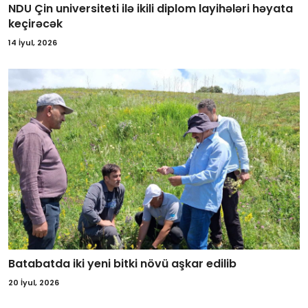
NDU Çin universiteti ilə ikili diplom layihələri həyata
keçirəcək
14 İyul, 2026
Batabatda iki yeni bitki növü aşkar edilib
20 İyul, 2026