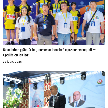
Rəqiblər güclü idi, amma hədəf qazanmaq idi –
Qalib atletlər
22 İyun, 2026