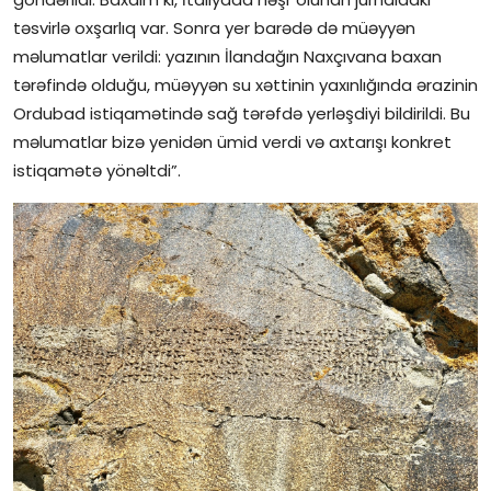
təsvirlə oxşarlıq var. Sonra yer barədə də müəyyən
məlumatlar verildi: yazının İlandağın Naxçıvana baxan
tərəfində olduğu, müəyyən su xəttinin yaxınlığında ərazinin
Ordubad istiqamətində sağ tərəfdə yerləşdiyi bildirildi. Bu
məlumatlar bizə yenidən ümid verdi və axtarışı konkret
istiqamətə yönəltdi”.