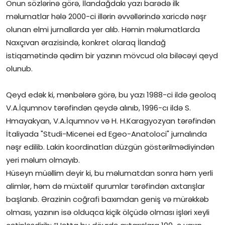
Onun sözlərinə görə, İlandağdakı yazı barədə ilk
məlumatlar hələ 2000-ci illərin əvvəllərində xaricdə nəşr
olunan elmi jurnallarda yer alıb. Həmin məlumatlarda
Naxçıvan ərazisində, konkret olaraq İlandağ
istiqamətində qədim bir yazının mövcud ola biləcəyi qeyd
olunub.
Qeyd edək ki, mənbələrə görə, bu yazı 1988-ci ildə geoloq
V.A.İqumnov tərəfindən qeydə alınıb, 1996-cı ildə S.
Hmayakyan, V.A.İqumnov və H. H.Karagyozyan tərəfindən
İtaliyada "Studi-Micenei ed Egeo-Anatoloci" jurnalında
nəşr edilib. Lakin koordinatları düzgün göstərilmədiyindən
yeri məlum olmayıb.
Hüseyn müəllim deyir ki, bu məlumatdan sonra həm yerli
alimlər, həm də müxtəlif qurumlar tərəfindən axtarışlar
başlanıb. Ərazinin coğrafi baxımdan geniş və mürəkkəb
olması, yazının isə olduqca kiçik ölçüdə olması işləri xeyli