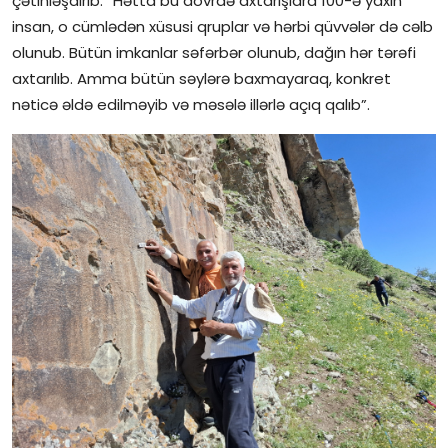
çətinləşdirib: “Hətta bu dövrdə axtarışlara 100-ə yaxın
insan, o cümlədən xüsusi qruplar və hərbi qüvvələr də cəlb
olunub. Bütün imkanlar səfərbər olunub, dağın hər tərəfi
axtarılıb. Amma bütün səylərə baxmayaraq, konkret
nəticə əldə edilməyib və məsələ illərlə açıq qalıb”.