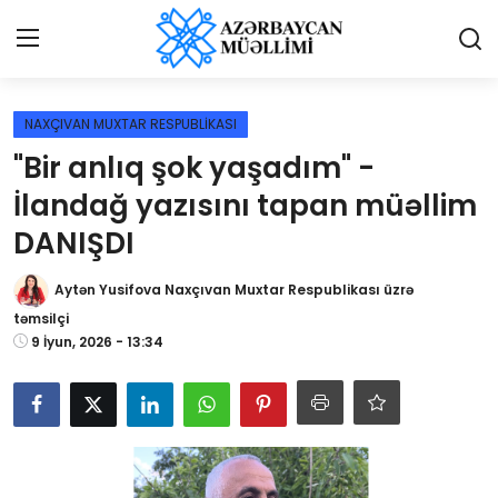
Giriş
Qeydiyyat
NAXÇIVAN MUXTAR RESPUBLİKASI
"Bir anlıq şok yaşadım" -
Qəzetə elan ver
İlandağ yazısını tapan müəllim
Əlaqə
DANIŞDI
Haqqımızda
Aytən Yusifova Naxçıvan Muxtar Respublikası üzrə
təmsilçi
Reklam və elan
9 İyun, 2026 - 13:34
Biz kimik?
Bütün xəbərlər