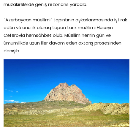
müzakirələrdə geniş rezonans yaradıb.
İctimai şura
“Azərbaycan müəllimi” tapıntının aşkarlanmasında iştirak
Dünya
edən və onu ilk olaraq tapan tarix müəllimi Hüseyn
Cəfərovla həmsöhbət olub. Müəllim həmin gün və
ümumilikdə uzun illər davam edən axtarış prosesindən
danışıb.