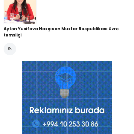
Aytən Yusifova Naxçıvan Muxtar Respublikası üzrə
təmsilçi