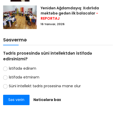
Yenidən Ağdamdayıq: Xıdırlıda
məktəbə gedən ilk balacalar
-
REPORTAJ
16 Yanvar, 2026
Səsvermə
Tədris prosesində süni intellektdən istifadə
edirsinizmi?
İstifadə edirəm
İstifadə etmirəm
Süni intellekt tədris prosesinə mane olur
Səs verin
Nəticələrə bax