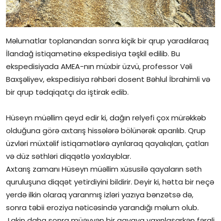
Məlumatlar toplanandan sonra kiçik bir qrup yaradılaraq
İlandağ istiqamətinə ekspedisiya təşkil edilib. Bu
ekspedisiyada AMEA-nın müxbir üzvü, professor Vəli
Baxşəliyev, ekspedisiya rəhbəri dosent Bəhlul İbrahimli və
bir qrup tədqiqatçı da iştirak edib.
Hüseyn müəllim qeyd edir ki, dağın relyefi çox mürəkkəb
olduğuna görə axtarış hissələrə bölünərək aparılıb. Qrup
üzvləri müxtəlif istiqamətlərə ayrılaraq qayalıqları, çatları
və düz səthləri diqqətlə yoxlayıblar.
Axtarış zamanı Hüseyn müəllim xüsusilə qayaların səth
quruluşuna diqqət yetirdiyini bildirir. Deyir ki, hətta bir neçə
yerdə ilkin olaraq yaranmış izləri yazıya bənzətsə də,
sonra təbii eroziya nəticəsində yarandığı məlum olub.
Lakin daha sonra müəyyən bir qayaya yaxınlaşarkən fərqli