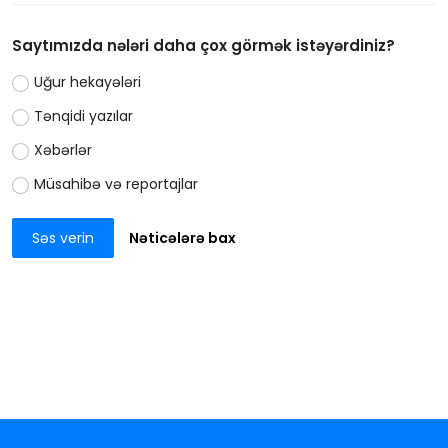
Saytımızda nələri daha çox görmək istəyərdiniz?
Uğur hekayələri
Tənqidi yazılar
Xəbərlər
Müsahibə və reportajlar
Səs verin
Nəticələrə bax