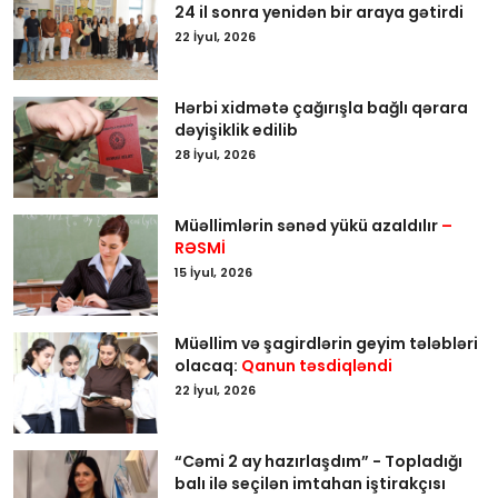
24 il sonra yenidən bir araya gətirdi
22 İyul, 2026
Hərbi xidmətə çağırışla bağlı qərara
dəyişiklik edilib
28 İyul, 2026
Müəllimlərin sənəd yükü azaldılır
–
RƏSMİ
15 İyul, 2026
Müəllim və şagirdlərin geyim tələbləri
olacaq:
Qanun təsdiqləndi
22 İyul, 2026
“Cəmi 2 ay hazırlaşdım” - Topladığı
balı ilə seçilən imtahan iştirakçısı