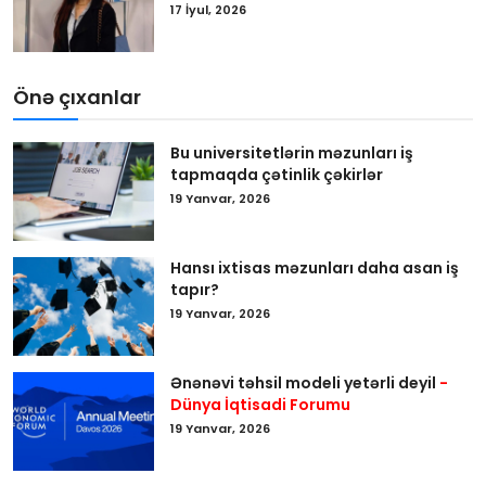
17 İyul, 2026
Önə çıxanlar
Bu universitetlərin məzunları iş
tapmaqda çətinlik çəkirlər
19 Yanvar, 2026
Hansı ixtisas məzunları daha asan iş
tapır?
19 Yanvar, 2026
Ənənəvi təhsil modeli yetərli deyil
-
Dünya İqtisadi Forumu
19 Yanvar, 2026