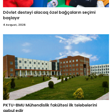
Dövlət dəstəyi alacaq özəl bağçaların seçimi
başlayır
4 Avqust, 2026
PKTU-BMU Mühəndislik fakültəsi ilk tələbələrini
qəbul edir