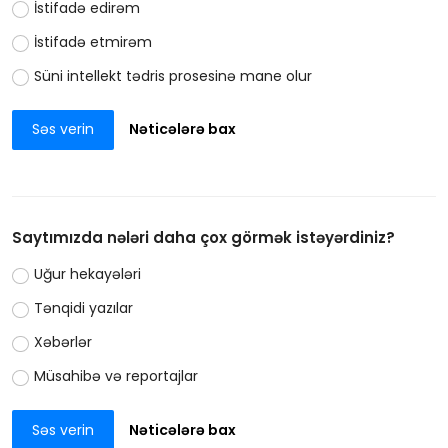
İstifadə edirəm
İstifadə etmirəm
Süni intellekt tədris prosesinə mane olur
Səs verin
Nəticələrə bax
Saytımızda nələri daha çox görmək istəyərdiniz?
Uğur hekayələri
Tənqidi yazılar
Xəbərlər
Müsahibə və reportajlar
Səs verin
Nəticələrə bax