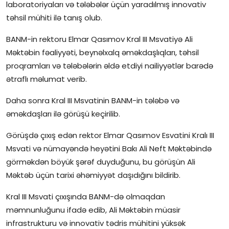
laboratoriyaları və tələbələr üçün yaradılmış innovativ
İctimai şura
təhsil mühiti ilə tanış olub.
BANM-in rektoru Elmar Qasımov Kral III Msvatiyə Ali
Dünya
Məktəbin fəaliyyəti, beynəlxalq əməkdaşlıqları, təhsil
proqramları və tələbələrin əldə etdiyi nailiyyətlər barədə
ətraflı məlumat verib.
Daha sonra Kral III Msvatinin BANM-in tələbə və
əməkdaşları ilə görüşü keçirilib.
Görüşdə çıxış edən rektor Elmar Qasımov Esvatini Kralı III
Msvati və nümayəndə heyətini Bakı Ali Neft Məktəbində
görməkdən böyük şərəf duyduğunu, bu görüşün Ali
Məktəb üçün tarixi əhəmiyyət daşıdığını bildirib.
Kral III Msvati çıxışında BANM-də olmaqdan
məmnunluğunu ifadə edib, Ali Məktəbin müasir
infrastrukturu və innovativ tədris mühitini yüksək