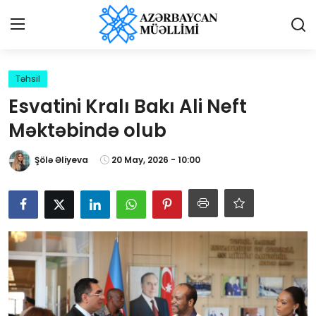
Giriş
Qeydiyyat
Təhsil
Esvatini Kralı Bakı Ali Neft
Qəzetə elan ver
Məktəbində olub
Əlaqə
Şölə Əliyeva
20 May, 2026 - 10:00
Haqqımızda
Reklam və elan
Biz kimik?
Bütün xəbərlər