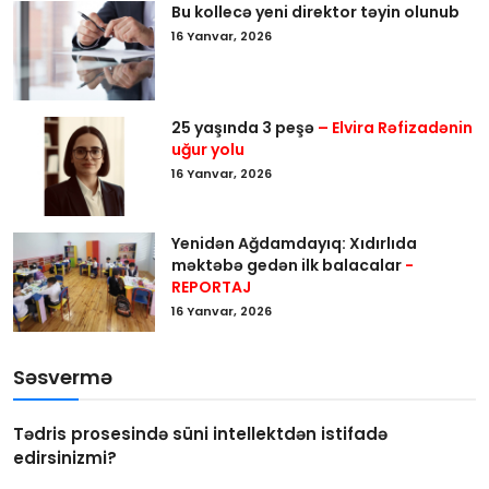
Bu kollecə yeni direktor təyin olunub
16 Yanvar, 2026
25 yaşında 3 peşə
– Elvira Rəfizadənin
uğur yolu
16 Yanvar, 2026
Yenidən Ağdamdayıq: Xıdırlıda
məktəbə gedən ilk balacalar
-
REPORTAJ
16 Yanvar, 2026
Səsvermə
Tədris prosesində süni intellektdən istifadə
edirsinizmi?