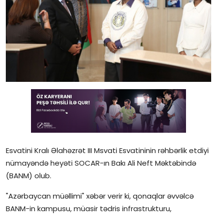
Gündəlik
Rəsmi
Təhsil
Müsahibə
Elm və innovasiya
Təhlil
Reportaj
Esvatini Kralı Əlahəzrət III Msvati Esvatininin rəhbərlik etdiyi
nümayəndə heyəti SOCAR-ın Bakı Ali Neft Məktəbində
Pedaqogika
(BANM) olub.
Regionlar
"Azərbaycan müəllimi" xəbər verir ki, qonaqlar əvvəlcə
BANM-in kampusu, müasir tədris infrastrukturu,
Qəzetin PDF arxivi