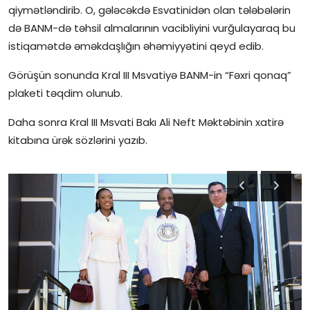
qiymətləndirib. O, gələcəkdə Esvatinidən olan tələbələrin
də BANM-də təhsil almalarının vacibliyini vurğulayaraq bu
istiqamətdə əməkdaşlığın əhəmiyyətini qeyd edib.
Görüşün sonunda Kral III Msvatiyə BANM-in “Fəxri qonaq”
plaketi təqdim olunub.
Daha sonra Kral III Msvati Bakı Ali Neft Məktəbinin xatirə
kitabına ürək sözlərini yazıb.