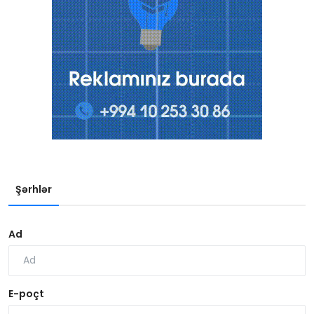
Şərhlər
Ad
E-poçt