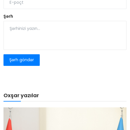
Şərh
Şərh göndər
Oxşar yazılar