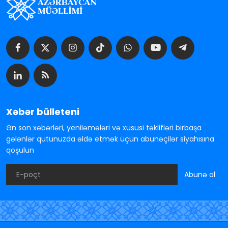
Xəbər bülleteni
Ən son xəbərləri, yeniləmələri və xüsusi təklifləri birbaşa
gələnlər qutunuzda əldə etmək üçün abunəçilər siyahısına
qoşulun
Abunə ol