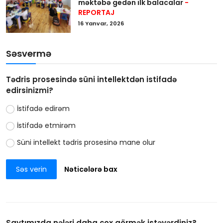
məktəbə gedən ilk balacalar
-
REPORTAJ
16 Yanvar, 2026
Səsvermə
Tədris prosesində süni intellektdən istifadə
edirsinizmi?
İstifadə edirəm
İstifadə etmirəm
Süni intellekt tədris prosesinə mane olur
Səs verin
Nəticələrə bax
Saytımızda nələri daha çox görmək istəyərdiniz?