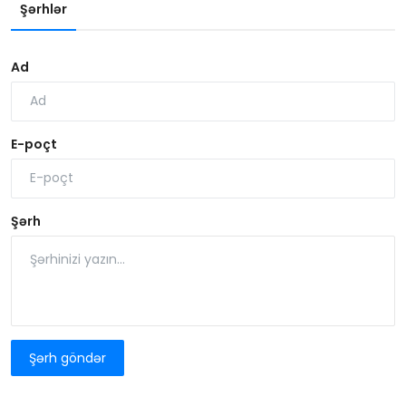
Şərhlər
Ad
E-poçt
Şərh
Şərh göndər