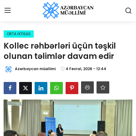
Giriş
Qeydiyyat
ORTA İXTİSAS
Kollec rəhbərləri üçün təşkil
Qəzetə elan ver
olunan təlimlər davam edir
Əlaqə
Azərbaycan müəllimi
4 Fevral, 2026 - 12:44
Haqqımızda
Reklam və elan
Biz kimik?
Bütün xəbərlər