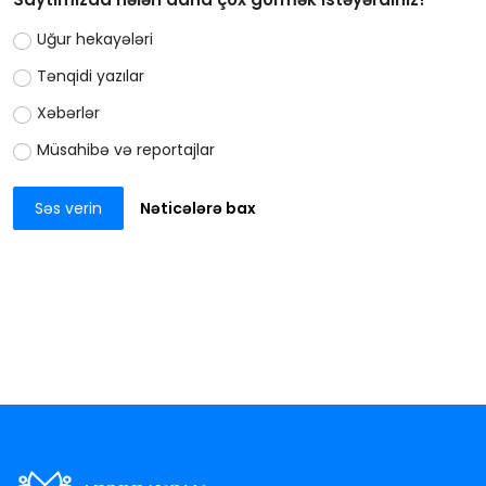
Uğur hekayələri
Tənqidi yazılar
Xəbərlər
Müsahibə və reportajlar
Səs verin
Nəticələrə bax