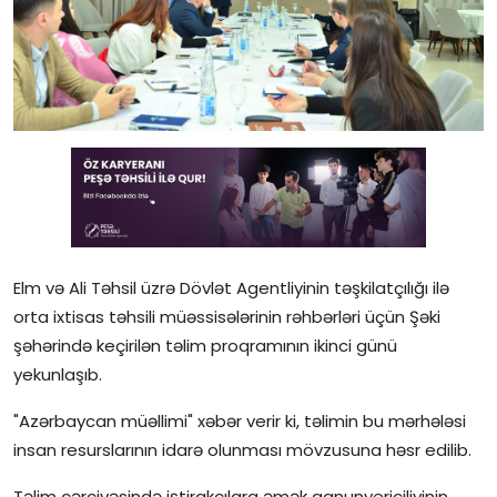
Gündəlik
Rəsmi
Təhsil
Müsahibə
Elm və innovasiya
Təhlil
Elm və Ali Təhsil üzrə Dövlət Agentliyinin təşkilatçılığı ilə
orta ixtisas təhsili müəssisələrinin rəhbərləri üçün Şəki
Reportaj
şəhərində keçirilən təlim proqramının ikinci günü
yekunlaşıb.
Pedaqogika
"Azərbaycan müəllimi" xəbər verir ki, təlimin bu mərhələsi
Regionlar
insan resurslarının idarə olunması mövzusuna həsr edilib.
Qəzetin PDF arxivi
Təlim çərçivəsində iştirakçılara əmək qanunvericiliyinin