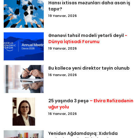
Hansı ixtisas məzunları daha asan iş
tapır?
19 Yanvar, 2026
Ənənəvi təhsil modeli yetərli deyil
-
Dünya İqtisadi Forumu
19 Yanvar, 2026
Bu kollecə yeni direktor təyin olunub
16 Yanvar, 2026
25 yaşında 3 peşə
– Elvira Rəfizadənin
uğur yolu
16 Yanvar, 2026
Yenidən Ağdamdayıq: Xıdırlıda