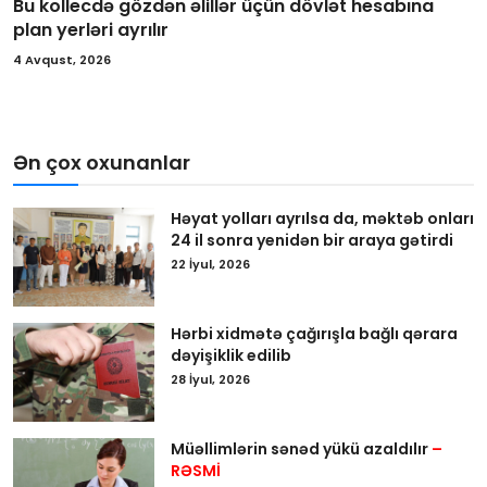
Bu kollecdə gözdən əlillər üçün dövlət hesabına
plan yerləri ayrılır
4 Avqust, 2026
Ən çox oxunanlar
Həyat yolları ayrılsa da, məktəb onları
24 il sonra yenidən bir araya gətirdi
22 İyul, 2026
Hərbi xidmətə çağırışla bağlı qərara
dəyişiklik edilib
28 İyul, 2026
Müəllimlərin sənəd yükü azaldılır
–
RƏSMİ