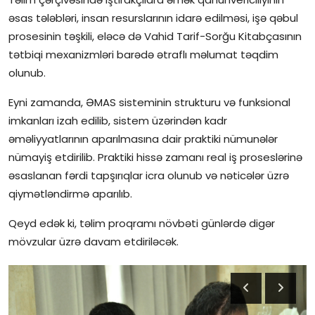
əsas tələbləri, insan resurslarının idarə edilməsi, işə qəbul
İctimai şura
prosesinin təşkili, eləcə də Vahid Tarif-Sorğu Kitabçasının
tətbiqi mexanizmləri barədə ətraflı məlumat təqdim
Dünya
olunub.
Eyni zamanda, ƏMAS sisteminin strukturu və funksional
imkanları izah edilib, sistem üzərindən kadr
əməliyyatlarının aparılmasına dair praktiki nümunələr
nümayiş etdirilib. Praktiki hissə zamanı real iş proseslərinə
əsaslanan fərdi tapşırıqlar icra olunub və nəticələr üzrə
qiymətləndirmə aparılıb.
Qeyd edək ki, təlim proqramı növbəti günlərdə digər
mövzular üzrə davam etdiriləcək.