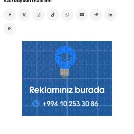
Azərbaycan müəllimi