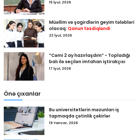
15 İyul, 2026
Müəllim və şagirdlərin geyim tələbləri
olacaq:
Qanun təsdiqləndi
22 İyul, 2026
“Cəmi 2 ay hazırlaşdım” - Topladığı
balı ilə seçilən imtahan iştirakçısı
17 İyul, 2026
Önə çıxanlar
Bu universitetlərin məzunları iş
tapmaqda çətinlik çəkirlər
19 Yanvar, 2026