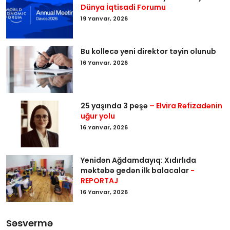
Dünya İqtisadi Forumu
19 Yanvar, 2026
Bu kollecə yeni direktor təyin olunub
16 Yanvar, 2026
25 yaşında 3 peşə
– Elvira Rəfizadənin
uğur yolu
16 Yanvar, 2026
Yenidən Ağdamdayıq: Xıdırlıda
məktəbə gedən ilk balacalar
-
REPORTAJ
16 Yanvar, 2026
Səsvermə