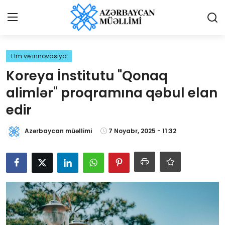
Giriş
Qeydiyyat
Elm və innovasiya
Koreya İnstitutu "Qonaq
Qəzetə elan ver
alimlər" proqramına qəbul elan
Əlaqə
edir
Haqqımızda
Azərbaycan müəllimi
7 Noyabr, 2025 - 11:32
Reklam və elan
Biz kimik?
Bütün xəbərlər