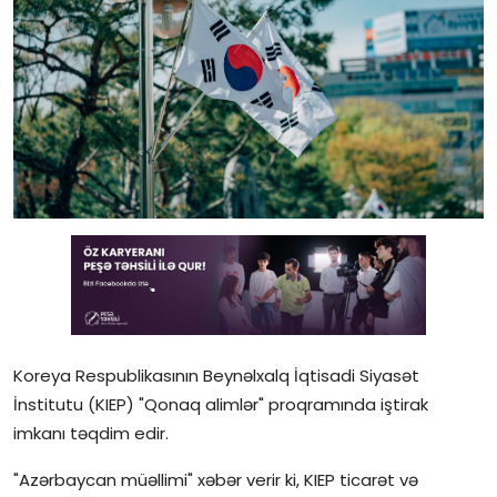
Gündəlik
Rəsmi
Təhsil
Müsahibə
Elm və innovasiya
Təhlil
Reportaj
Pedaqogika
Koreya Respublikasının Beynəlxalq İqtisadi Siyasət
İnstitutu (KIEP) "Qonaq alimlər" proqramında iştirak
Regionlar
imkanı təqdim edir.
"Azərbaycan müəllimi" xəbər verir ki, KIEP ticarət və
Qəzetin PDF arxivi