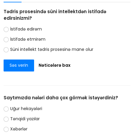
Tədris prosesində süni intellektdən istifadə
edirsinizmi?
İstifadə edirəm
İstifadə etmirəm
Süni intellekt tədris prosesinə mane olur
Səs verin
Nəticələrə bax
Saytımızda nələri daha çox görmək istəyərdiniz?
Uğur hekayələri
Tənqidi yazılar
Xəbərlər