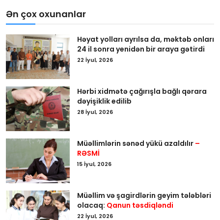
Ən çox oxunanlar
Həyat yolları ayrılsa da, məktəb onları
24 il sonra yenidən bir araya gətirdi
22 İyul, 2026
Hərbi xidmətə çağırışla bağlı qərara
dəyişiklik edilib
28 İyul, 2026
Müəllimlərin sənəd yükü azaldılır
–
RƏSMİ
15 İyul, 2026
Müəllim və şagirdlərin geyim tələbləri
olacaq:
Qanun təsdiqləndi
22 İyul, 2026