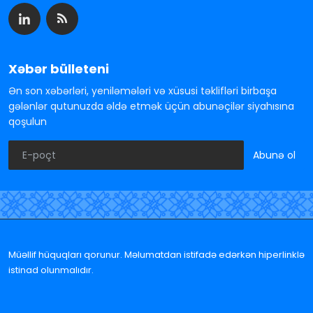
Xəbər bülleteni
Ən son xəbərləri, yeniləmələri və xüsusi təklifləri birbaşa
gələnlər qutunuzda əldə etmək üçün abunəçilər siyahısına
qoşulun
Abunə ol
Müəllif hüquqları qorunur. Məlumatdan istifadə edərkən hiperlinklə
istinad olunmalıdır.