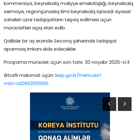
kommersiya, beynəlxalq maliyyə əməkdaşlığı, beynəlxalq
İctimai şura
sərmayə, regionşünaslıq kimi beynəlxalq iqtisadi siyasət
sahələri üzrə tədqiqatların təşviq edilməsi üçün
Dünya
müraciətləri açıq elan edib.
Qaliblər bir ay ərzində Seconq şəhərində tədqiqat
aparmaq imkanı əldə edəcəklər.
Proqrama müraciət üçün son tarix: 30 noyabr 2025-ci il
Ətraflı məlumat üçün:
kiep.go.kr/menu.es?
mid=a20602010000