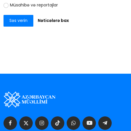
Müsahibə və reportajlar
Səs verin
Nəticələrə bax