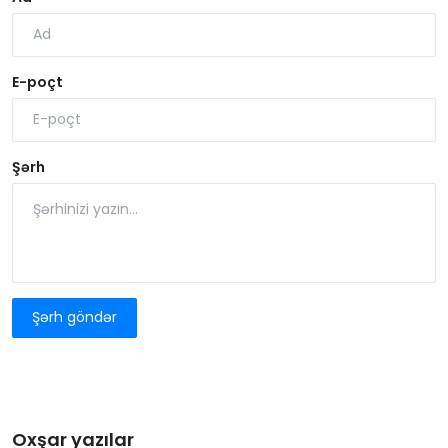
E-poçt
Şərh
Şərh göndər
Oxşar yazılar