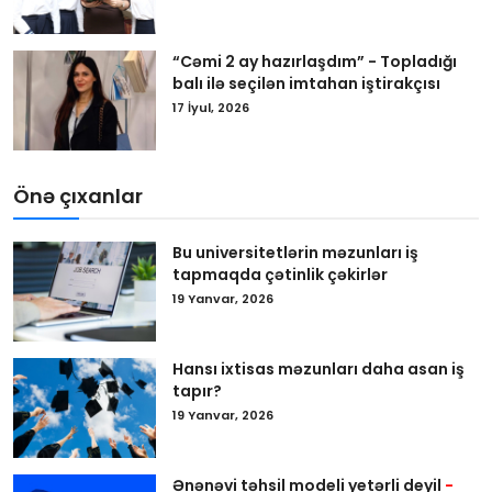
“Cəmi 2 ay hazırlaşdım” - Topladığı
balı ilə seçilən imtahan iştirakçısı
17 İyul, 2026
Önə çıxanlar
Bu universitetlərin məzunları iş
tapmaqda çətinlik çəkirlər
19 Yanvar, 2026
Hansı ixtisas məzunları daha asan iş
tapır?
19 Yanvar, 2026
Ənənəvi təhsil modeli yetərli deyil
-