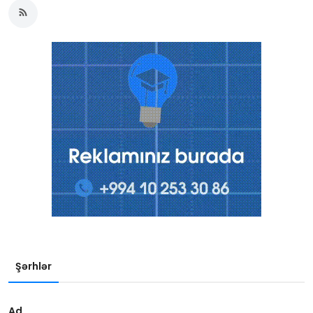
Şərhlər
Ad