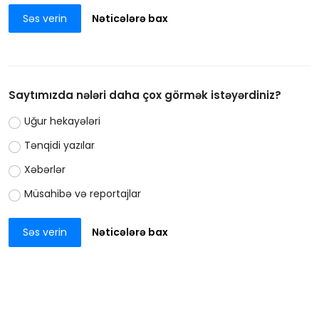
Səs verin
Nəticələrə bax
Saytımızda nələri daha çox görmək istəyərdiniz?
Uğur hekayələri
Tənqidi yazılar
Xəbərlər
Müsahibə və reportajlar
Səs verin
Nəticələrə bax