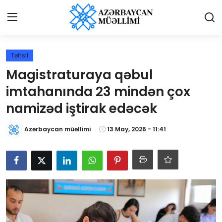
Giriş
Qeydiyyat
Təhsil
Magistraturaya qəbul
Qəzetə elan ver
imtahanında 23 mindən çox
Əlaqə
namizəd iştirak edəcək
Haqqımızda
Azərbaycan müəllimi
13 May, 2026 - 11:41
Reklam və elan
Biz kimik?
Bütün xəbərlər