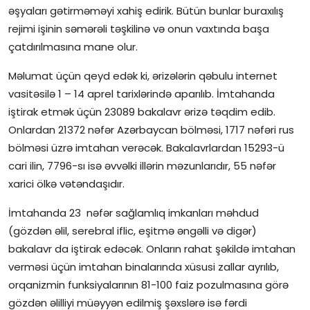
əşyaları gətirməməyi xahiş edirik. Bütün bunlar buraxılış
rejimi işinin səmərəli təşkilinə və onun vaxtında başa
çatdırılmasına mane olur.
Məlumat üçün qeyd edək ki, ərizələrin qəbulu internet
vasitəsilə 1 – 14 aprel tarixlərində aparılıb. İmtahanda
iştirak etmək üçün 23089 bakalavr ərizə təqdim edib.
Onlardan 21372 nəfər Azərbaycan bölməsi, 1717 nəfəri rus
bölməsi üzrə imtahan verəcək. Bakalavrlardan 15293-ü
cari ilin, 7796-sı isə əvvəlki illərin məzunlarıdır, 55 nəfər
xarici ölkə vətəndaşıdır.
İmtahanda 23 nəfər sağlamlıq imkanları məhdud
(gözdən əlil, serebral iflic, eşitmə əngəlli və digər)
bakalavr da iştirak edəcək. Onların rahat şəkildə imtahan
verməsi üçün imtahan binalarında xüsusi zallar ayrılıb,
orqanizmin funksiyalarının 81-100 faiz pozulmasına görə
gözdən əlilliyi müəyyən edilmiş şəxslərə isə fərdi