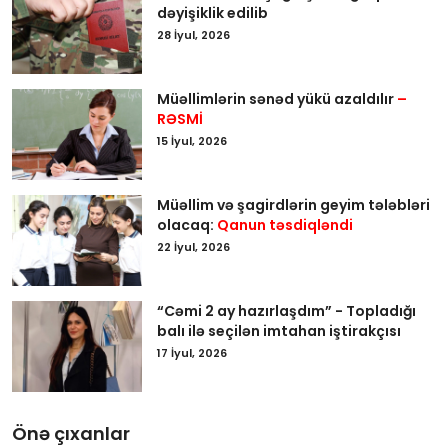
dəyişiklik edilib
28 İyul, 2026
Müəllimlərin sənəd yükü azaldılır
–
RƏSMİ
15 İyul, 2026
Müəllim və şagirdlərin geyim tələbləri
olacaq:
Qanun təsdiqləndi
22 İyul, 2026
“Cəmi 2 ay hazırlaşdım” - Topladığı
balı ilə seçilən imtahan iştirakçısı
17 İyul, 2026
Önə çıxanlar