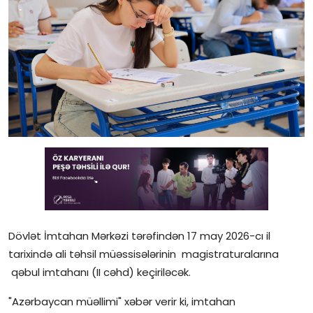
Gündəlik
Rəsmi
Təhsil
Müsahibə
Elm və innovasiya
Təhlil
Reportaj
Dövlət İmtahan Mərkəzi tərəfindən 17 may 2026-cı il
Pedaqogika
tarixində ali təhsil müəssisələrinin magistraturalarına
Regionlar
qəbul imtahanı (II cəhd) keçiriləcək.
"Azərbaycan müəllimi" xəbər verir ki, imtahan
Qəzetin PDF arxivi