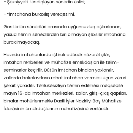
- Şəxsiyyəti təsdiqləyən sənədin əslini;
- “İmtahana buraxılış vərəqəsi”ni.
Göstərilən sənədləri arasında uyğunsuzluq aşkarlanan,
yaxud həmin sənədlərdən biri olmayan şəxslər imtahana
buraxılmayacaq.
Hazırda imtahanlarda iştirak edəcək nəzarətçilər,
imtahan rəhbərləri və mühafizə əməkdaşları ilə təlim-
seminarlar keçirilir. Bütün imtahan binaları yoxlanılır,
zallarda bakalavrların rahat imtahan verməsi üçün zəruri
şərait yaradılır. Təhlükəsizliyin təmin edilməsi məqsədilə
mayın 16-da imtahan mərkəzləri, zallar, giriş-çıxış qapıları,
binalar möhürlənməklə Daxili İşlər Nazirliyi Baş Mühafizə
İdarəsinin əməkdaşlarının mühafizəsinə veriləcək.