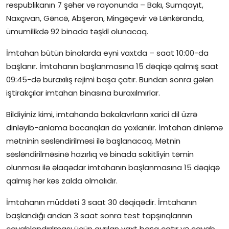
respublikanın 7 şəhər və rayonunda – Bakı, Sumqayıt,
İctimai şura
Naxçıvan, Gəncə, Abşeron, Mingəçevir və Lənkəranda,
ümumilikdə 92 binada təşkil olunacaq.
Dünya
İmtahan bütün binalarda eyni vaxtda – saat 10:00-da
başlanır. İmtahanın başlanmasına 15 dəqiqə qalmış saat
09:45-də buraxılış rejimi başa çatır. Bundan sonra gələn
iştirakçılar imtahan binasına buraxılmırlar.
Bildiyiniz kimi, imtahanda bakalavrların xarici dil üzrə
dinləyib-anlama bacarıqları da yoxlanılır. İmtahan dinləmə
mətninin səsləndirilməsi ilə başlanacaq. Mətnin
səsləndirilməsinə hazırlıq və binada sakitliyin təmin
olunması ilə əlaqədar imtahanın başlanmasına 15 dəqiqə
qalmış hər kəs zalda olmalıdır.
İmtahanın müddəti 3 saat 30 dəqiqədir. İmtahanın
başlandığı andan 3 saat sonra test tapşırıqlarının
cavablandırılması üçün ayrılan vaxt başa çatır və cavab