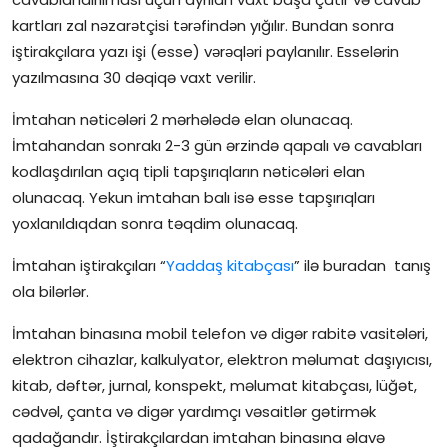
kartları zal nәzarәtçisi tәrәfindәn yığılır. Bundan sonra
iştirakçılara yazı işi (esse) vәrәqlәri paylanılır. Esselərin
yazılmasına 30 dəqiqə vaxt verilir.
İmtahan nəticələri 2 mərhələdə elan olunacaq.
İmtahandan sonrakı 2-3 gün ərzində qapalı və cavabları
kodlaşdırılan açıq tipli tapşırıqların nəticələri elan
olunacaq. Yekun imtahan balı isə esse tapşırıqları
yoxlanıldıqdan sonra təqdim olunacaq.
İmtahan iştirakçıları “
Yaddaş kitabçası
” ilə buradan tanış
ola bilərlər.
İmtahan binasına mobil telefon və digər rabitə vasitələri,
elektron cihazlar, kalkulyator, elektron məlumat daşıyıcısı,
kitab, dəftər, jurnal, konspekt, məlumat kitabçası, lüğət,
cədvəl, çanta və digər yardımçı vəsaitlər gətirmək
qadağandır. İştirakçılardan imtahan binasına əlavə