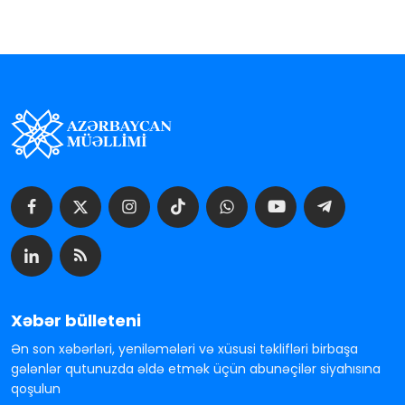
Xəbər bülleteni
Ən son xəbərləri, yeniləmələri və xüsusi təklifləri birbaşa
gələnlər qutunuzda əldə etmək üçün abunəçilər siyahısına
qoşulun