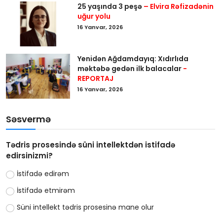
25 yaşında 3 peşə
– Elvira Rəfizadənin
uğur yolu
16 Yanvar, 2026
Yenidən Ağdamdayıq: Xıdırlıda
məktəbə gedən ilk balacalar
-
REPORTAJ
16 Yanvar, 2026
Səsvermə
Tədris prosesində süni intellektdən istifadə
edirsinizmi?
İstifadə edirəm
İstifadə etmirəm
Süni intellekt tədris prosesinə mane olur