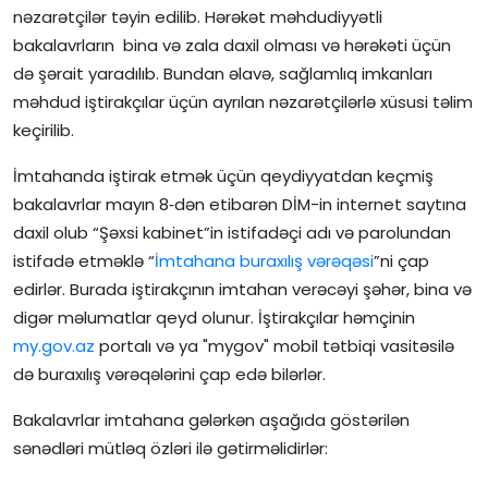
nəzarətçilər təyin edilib. Hərəkət məhdudiyyətli
bakalavrların bina və zala daxil olması və hərəkəti üçün
də şərait yaradılıb. Bundan əlavə, sağlamlıq imkanları
məhdud iştirakçılar üçün ayrılan nəzarətçilərlə xüsusi təlim
keçirilib.
İmtahanda iştirak etmək üçün qeydiyyatdan keçmiş
bakalavrlar mayın 8‑dən etibarən DİM-in internet saytına
daxil olub “Şəxsi kabinet”in istifadəçi adı və parolundan
istifadə etməklə “
İmtahana buraxılış vərəqəsi
”ni çap
edirlər. Burada iştirakçının imtahan verəcəyi şəhər, bina və
digər məlumatlar qeyd olunur. İştirakçılar həmçinin
my.gov.az
portalı və ya "mygov" mobil tətbiqi vasitəsilə
də buraxılış vərəqələrini çap edə bilərlər.
Bakalavrlar imtahana gələrkən aşağıda göstərilən
sənədləri mütləq özləri ilə gətirməlidirlər: