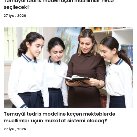
Təmayül tədris modeli üçün müəllimlər necə
seçiləcək?
27 İyul, 2026
Təmayül tədris modelinə keçən məktəblərdə
müəllimlər üçün mükafat sistemi olacaq?
27 İyul, 2026