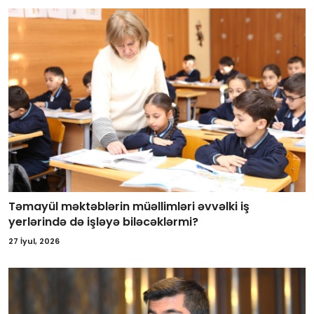
Təmayül məktəblərin müəllimləri əvvəlki iş
yerlərində də işləyə biləcəklərmi?
27 İyul, 2026