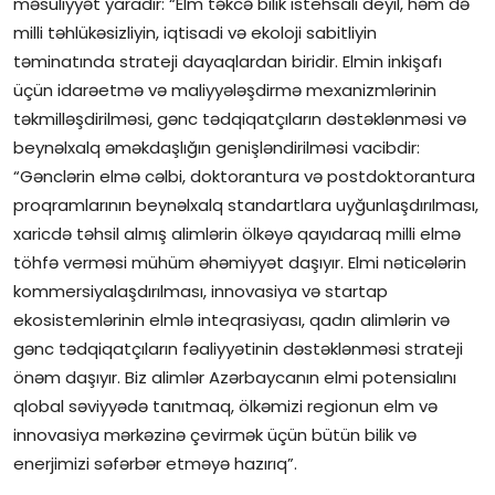
məsuliyyət yaradır: “Elm təkcə bilik istehsalı deyil, həm də
milli təhlükəsizliyin, iqtisadi və ekoloji sabitliyin
təminatında strateji dayaqlardan biridir. Elmin inkişafı
üçün idarəetmə və maliyyələşdirmə mexanizmlərinin
təkmilləşdirilməsi, gənc tədqiqatçıların dəstəklənməsi və
beynəlxalq əməkdaşlığın genişləndirilməsi vacibdir:
“Gənclərin elmə cəlbi, doktorantura və postdoktorantura
proqramlarının beynəlxalq standartlara uyğunlaşdırılması,
xaricdə təhsil almış alimlərin ölkəyə qayıdaraq milli elmə
töhfə verməsi mühüm əhəmiyyət daşıyır. Elmi nəticələrin
kommersiyalaşdırılması, innovasiya və startap
ekosistemlərinin elmlə inteqrasiyası, qadın alimlərin və
gənc tədqiqatçıların fəaliyyətinin dəstəklənməsi strateji
önəm daşıyır. Biz alimlər Azərbaycanın elmi potensialını
qlobal səviyyədə tanıtmaq, ölkəmizi regionun elm və
innovasiya mərkəzinə çevirmək üçün bütün bilik və
enerjimizi səfərbər etməyə hazırıq”.