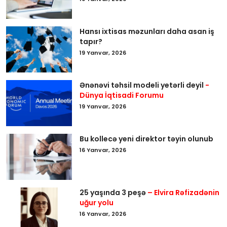
Hansı ixtisas məzunları daha asan iş
tapır?
19 Yanvar, 2026
Ənənəvi təhsil modeli yetərli deyil
-
Dünya İqtisadi Forumu
19 Yanvar, 2026
Bu kollecə yeni direktor təyin olunub
16 Yanvar, 2026
25 yaşında 3 peşə
– Elvira Rəfizadənin
uğur yolu
16 Yanvar, 2026