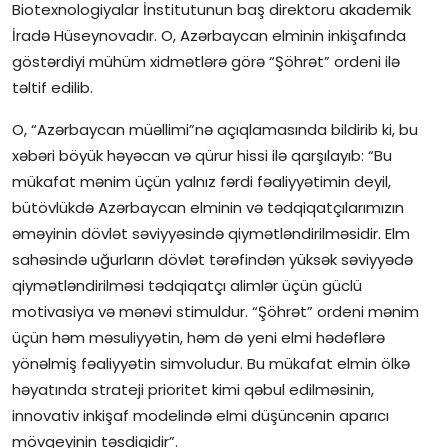
Biotexnologiyalar İnstitutunun baş direktoru akademik
İctimai şura
İradə Hüseynovadır. O, Azərbaycan elminin inkişafında
göstərdiyi mühüm xidmətlərə görə “Şöhrət” ordeni ilə
Dünya
təltif edilib.
O, “Azərbaycan müəllimi”nə açıqlamasında bildirib ki, bu
xəbəri böyük həyəcan və qürur hissi ilə qarşılayıb: “Bu
mükafat mənim üçün yalnız fərdi fəaliyyətimin deyil,
bütövlükdə Azərbaycan elminin və tədqiqatçılarımızın
əməyinin dövlət səviyyəsində qiymətləndirilməsidir. Elm
sahəsində uğurların dövlət tərəfindən yüksək səviyyədə
qiymətləndirilməsi tədqiqatçı alimlər üçün güclü
motivasiya və mənəvi stimuldur. “Şöhrət” ordeni mənim
üçün həm məsuliyyətin, həm də yeni elmi hədəflərə
yönəlmiş fəaliyyətin simvoludur. Bu mükafat elmin ölkə
həyatında strateji prioritet kimi qəbul edilməsinin,
innovativ inkişaf modelində elmi düşüncənin aparıcı
mövqeyinin təsdiqidir”.