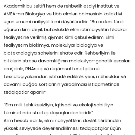
Akademik bu təltifi həm də rəhbərlik etdiyi institut və
AMEA-nın Biologiya və tibb elmləri bölməsinin kollektivi
üçün ümumi nailiyyət kimi dəyərləndirir: “Bu ordeni fərdi
uğurum kimi deyil, bütövlükdə elmi ictimaiyyətin fədakar
fəaliyyətinə verilmiş qiymət kimi qəbul edirəm. Elmi
fəaliyyətim biokimya, molekulyar biologiya və
biotexnologiya sahələrini əhatə edir. Rəhbərliyim ilə
bitkilərin stresə davamlılığının molekulyar-genetik əsasları
araşdırılır, RNAseq və rəqəmsal fenotipləmə
texnologiyalarından istifadə edilərək yeni, məhsuldar və
davamlı buğda sortlarının yaradılması istiqamətində
tədqiqatlar aparılır”.
“Elm milli təhlükəsizliyin, iqtisadi və ekoloji sabitliyin
təminatında strateji dayaqlardan biridir”
Alim hesab edir ki, elmi nailiyyətlərin dövlət tərəfindən
yüksək səviyyədə dəyərləndirilməsi tədqiqatçılar üçün