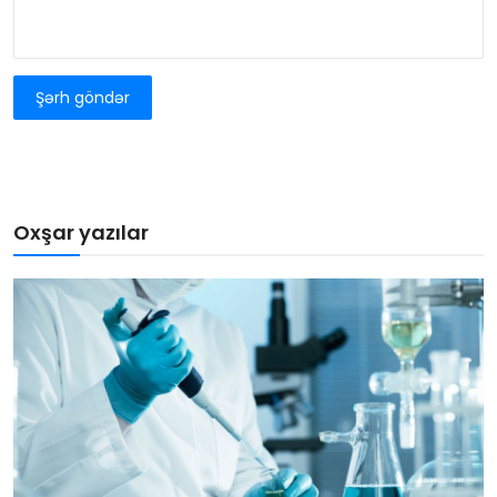
Şərh göndər
Oxşar yazılar