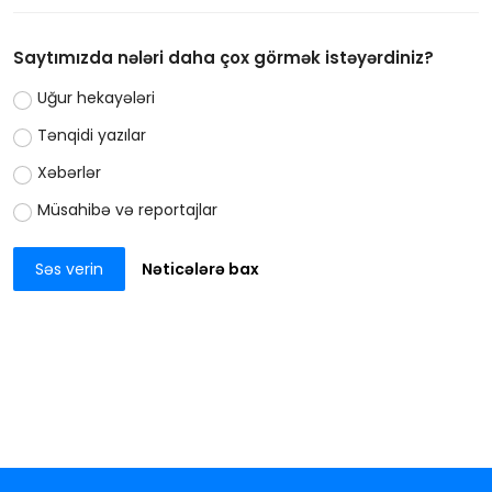
Saytımızda nələri daha çox görmək istəyərdiniz?
Uğur hekayələri
Tənqidi yazılar
Xəbərlər
Müsahibə və reportajlar
Səs verin
Nəticələrə bax