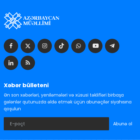
Xəbər bülleteni
Ən son xəbərləri, yeniləmələri və xüsusi təklifləri birbaşa
gələnlər qutunuzda əldə etmək üçün abunəçilər siyahısına
qoşulun
Abunə ol