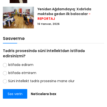
Yenidən Ağdamdayıq: Xıdırlıda
məktəbə gedən ilk balacalar
-
REPORTAJ
16 Yanvar, 2026
Səsvermə
Tədris prosesində süni intellektdən istifadə
edirsinizmi?
İstifadə edirəm
İstifadə etmirəm
Süni intellekt tədris prosesinə mane olur
Səs verin
Nəticələrə bax