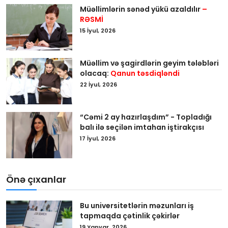
Müəllimlərin sənəd yükü azaldılır
–
RƏSMİ
15 İyul, 2026
Müəllim və şagirdlərin geyim tələbləri
olacaq:
Qanun təsdiqləndi
22 İyul, 2026
“Cəmi 2 ay hazırlaşdım” - Topladığı
balı ilə seçilən imtahan iştirakçısı
17 İyul, 2026
Önə çıxanlar
Bu universitetlərin məzunları iş
tapmaqda çətinlik çəkirlər
19 Yanvar, 2026