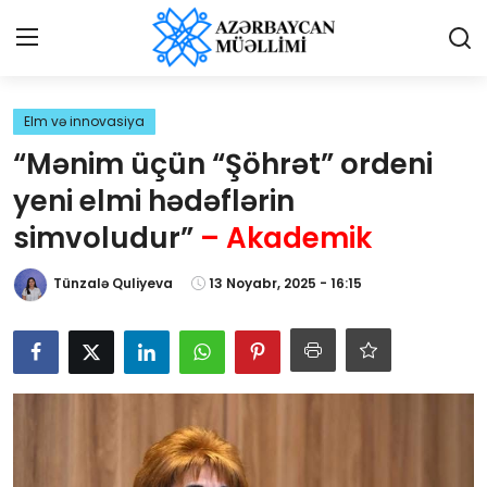
Giriş
Qeydiyyat
Elm və innovasiya
“Mənim üçün “Şöhrət” ordeni
Qəzetə elan ver
yeni elmi hədəflərin
Əlaqə
simvoludur”
– Akademik
Haqqımızda
Tünzalə Quliyeva
13 Noyabr, 2025 - 16:15
Reklam və elan
Biz kimik?
Bütün xəbərlər