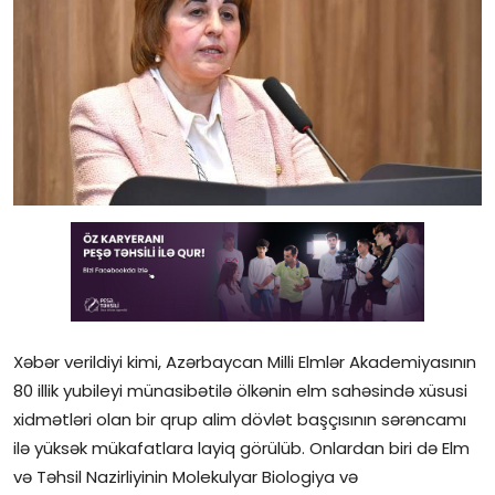
Gündəlik
Rəsmi
Təhsil
Müsahibə
Elm və innovasiya
Təhlil
Reportaj
Xəbər verildiyi kimi, Azərbaycan Milli Elmlər Akademiyasının
Pedaqogika
80 illik yubileyi münasibətilə ölkənin elm sahəsində xüsusi
xidmətləri olan bir qrup alim dövlət başçısının sərəncamı
Regionlar
ilə yüksək mükafatlara layiq görülüb. Onlardan biri də Elm
və Təhsil Nazirliyinin Molekulyar Biologiya və
Qəzetin PDF arxivi