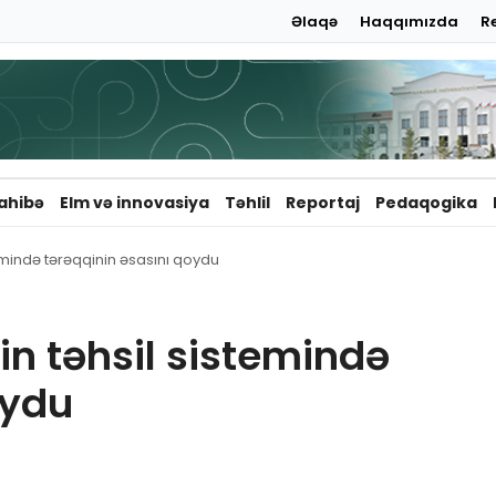
Əlaqə
Haqqımızda
R
ahibə
Elm və innovasiya
Təhlil
Reportaj
Pedaqogika
temində tərəqqinin əsasını qoydu
zin təhsil sistemində
oydu