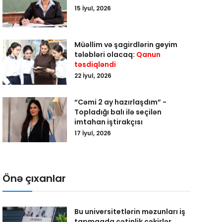
15 İyul, 2026
Müəllim və şagirdlərin geyim
tələbləri olacaq:
Qanun
təsdiqləndi
22 İyul, 2026
“Cəmi 2 ay hazırlaşdım” -
Topladığı balı ilə seçilən
imtahan iştirakçısı
17 İyul, 2026
Önə çıxanlar
Bu universitetlərin məzunları iş
tapmaqda çətinlik çəkirlər