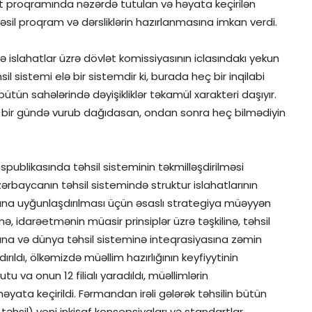
hat proqramında nəzərdə tutulan və həyata keçirilən
nəsil proqram və dərsliklərin hazırlanmasına imkan verdi.
ə islahatlar üzrə dövlət komissiyasının iclasındakı yekun
l sistemi elə bir sistemdir ki, burada heç bir inqilabi
ütün sahələrində dəyişikliklər təkamül xarakteri daşıyır.
yi bir gündə vurub dağıdasan, ondan sonra heç bilmədiyin
publikasında təhsil sisteminin təkmilləşdirilməsi
rbaycanın təhsil sistemində struktur islahatlarının
arına uyğunlaşdırılması üçün əsaslı strategiya müəyyən
inə, idarəetmənin müasir prinsiplər üzrə təşkilinə, təhsil
ına və dünya təhsil sisteminə inteqrasiyasına zəmin
ırıldı, ölkəmizdə müəllim hazırlığının keyfiyytinin
 va onun 12 filialı yaradıldı, müəllimlərin
r həyata keçirildi. Fərmandan irəli gələrək təhsilin bütün
təhsil) yeni inkişaf konsepsiyaları və standartlar