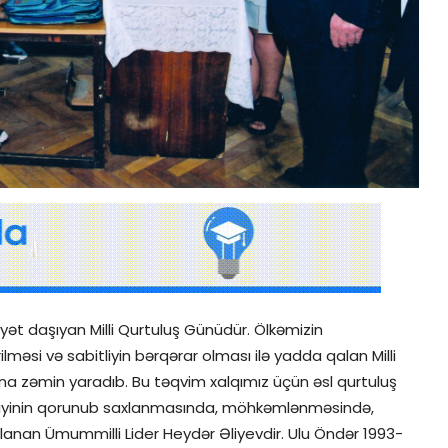
ət daşıyan Milli Qurtuluş Günüdür. Ölkəmizin
lməsi və sabitliyin bərqərar olması ilə yadda qalan Milli
na zəmin yaradıb. Bu təqvim xalqımız üçün əsl qurtuluş
qilliyinin qorunub saxlanmasında, möhkəmlənməsində,
lanan Ümummilli Lider Heydər Əliyevdir. Ulu Öndər 1993-