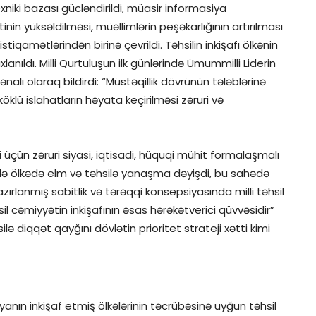
xniki bazası gücləndirildi, müasir informasiya
tinin yüksəldilməsi, müəllimlərin peşəkarlığının artırılması
istiqamətlərindən birinə çevrildi. Təhsilin inkişafı ölkənin
nıldı. Milli Qurtuluşun ilk günlərində Ümummilli Liderin
ənalı olaraq bildirdi: “Müstəqillik dövrünün tələblərinə
klü islahatların həyata keçirilməsi zəruri və
i üçün zəruri siyasi, iqtisadi, hüquqi mühit formalaşmalı
sində ölkədə elm və təhsilə yanaşma dəyişdi, bu sahədə
ırlanmış sabitlik və tərəqqi konsepsiyasında milli təhsil
 cəmiyyətin inkişafının əsas hərəkətverici qüvvəsidir”
lə diqqət qayğını dövlətin prioritet strateji xətti kimi
anın inkişaf etmiş ölkələrinin təcrübəsinə uyğun təhsil