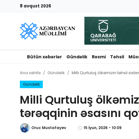
8 avqust 2026
Giriş
Qeydiyyat
Qəzetə elan ver
Bütün xəbərlər
Gündəlik
Rəsmi
Təhsil
Müs
Əlaqə
Ana səhifə
Gündəlik
Milli Qurtuluş ölkəmizin təhsil sis
Haqqımızda
Gündəlik
Milli Qurtuluş ölkəmi
Reklam və elan
tərəqqinin əsasını q
Biz kimik?
Oruc Mustafayev
15 İyun, 2026 - 10:09
Bütün xəbərlər