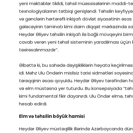
yeni məktəblər tikildi, təhsil müəssisələrinin maddi-te
texnologiyalarının tətbiqi genişləndi. Təhsilin keyfiyyə
və gənclərin hərtərəfli inkişafı dövlət siyasətinin əsas 
gələcəyinin təminatı kimi daim diqqət mərkəzində saxla
Heydər Əliyev təhsilin inkişafı ilə bağlı mövqeyini birm
cavab verən yeni təhsil sisteminin yaradılması üçün kö
təxirəsalınmazdır”.
Əlbəttə ki, bu sahədə dəyişikliklərin həyata keçirilməs
idi. Məhz Ulu Öndərin misilsiz tarixi xidmətləri sayə
tərəqqinin əsası qoyuldu. Heydər Əliyev tərəfindən haz
və elm müstəsna yer tuturdu. Bu konsepsiyada “təhsil
kimi fundamental fikir dayanırdı. Ulu Öndər elmə, təhsi
hesab edirdi.
Elm və təhsilin böyük hamisi
Heydər Əliyev müstəqillik illərində Azərbaycanda düny