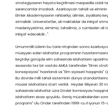
strategiyasının həyata keçirilməsi məqsədilə ciddi t
sərəncamlar imzaladı. Azərbaycan təhsili və elminin 
Elmlər Akademiyasının rəhbərliyi, alimlər, ziyalılarla k
etməlidir. Universitetlər, ali məktəblər də inkişaf etm
mədəniyyətimiz, elmimiz, təhsilimiz, o cümlədən ali t
inkişaf edəcəkdir...".
Ümummilli Liderin bu tarixi nitqindən sonra Azərbayc
müəyyən edən islahatlar proqramının hazırlanmasına 
keçirdiyi görüşdə elm sahəsində islahatların aparılmas
əsasında tez bir vaxtda AMEA tərəfindən "Elmin strate
konsepsiyası" hazırlandı və "Elm siyasəti haqqında" Q
Bu dövrdə milli təhsil sisteminin dünya standartların
müasir islahatlara start verildi. Heydər Əliyevin 30 m
sahəsində islahatlar üzrə Dövlət komissiyası haqqında
islahatların əsası qoyuldu. Geniş müzakirələrdən son
proqramı" Ulu Öndər tərəfindən 1999-cu il iyunun 15-