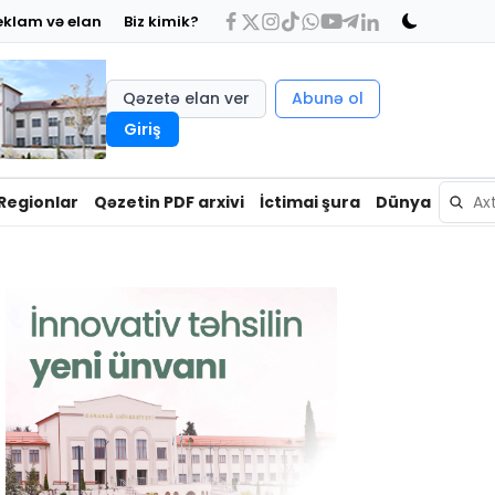
eklam və elan
Biz kimik?
Qəzetə elan ver
Abunə ol
Giriş
Regionlar
Qəzetin PDF arxivi
İctimai şura
Dünya