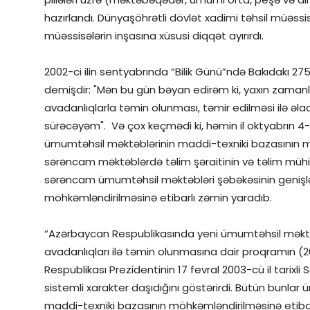
hazırlandı. Dünyaşöhrətli dövlət xadimi təhsil müəssis
müəssisələrin inşasına xüsusi diqqət ayırırdı.
2002-ci ilin sentyabrında “Bilik Günü”ndə Bakıdakı 
demişdir: "Mən bu gün bəyan edirəm ki, yaxın zaman
avadanlıqlarla təmin olunması, təmir edilməsi ilə əlaqə
sürəcəyəm". Və çox keçmədi ki, həmin il oktyabrın 
ümumtəhsil məktəblərinin maddi-texniki bazasının 
sərəncam məktəblərdə təlim şəraitinin və təlim mühi
sərəncam ümumtəhsil məktəbləri şəbəkəsinin genişlə
möhkəmləndirilməsinə etibarlı zəmin yaradıb.
“Azərbaycan Respublikasında yeni ümumtəhsil məktəblər
avadanlıqları ilə təmin olunmasına dair proqramın (
Respublikası Prezidentinin 17 fevral 2003-cü il tarixli 
sistemli xarakter daşıdığını göstərirdi. Bütün bunlar
maddi-texniki bazasının möhkəmləndirilməsinə etibarl