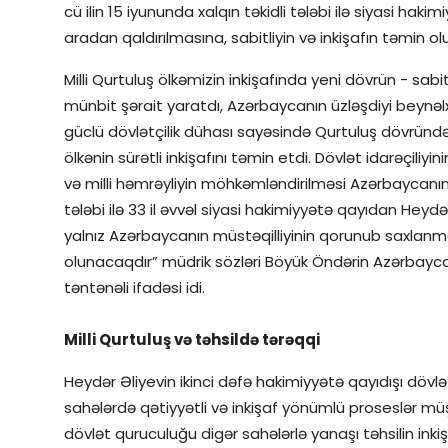
cü ilin 15 iyununda xalqın təkidli tələbi ilə siyasi h
aradan qaldırılmasına, sabitliyin və inkişafın təmin o
Milli Qurtuluş ölkəmizin inkişafında yeni dövrün - sabitl
münbit şərait yaratdı, Azərbaycanın üzləşdiyi beynəlxa
güclü dövlətçilik dühası sayəsində Qurtuluş dövründə f
ölkənin sürətli inkişafını təmin etdi. Dövlət idarəçiliy
və milli həmrəyliyin möhkəmləndirilməsi Azərbaycanın gə
tələbi ilə 33 il əvvəl siyasi hakimiyyətə qayıdan Hey
yalnız Azərbaycanın müstəqilliyinin qorunub saxlanm
olunacaqdır” müdrik sözləri Böyük Öndərin Azərbaycan
təntənəli ifadəsi idi.
Milli Qurtuluş və təhsildə tərəqqi
Heydər Əliyevin ikinci dəfə hakimiyyətə qayıdışı dövlə
sahələrdə qətiyyətli və inkişaf yönümlü proseslər müşa
dövlət quruculuğu digər sahələrlə yanaşı təhsilin inkişa