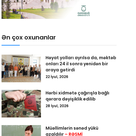
Ən çox oxunanlar
Həyat yolları ayrılsa da, məktəb
onları 24 il sonra yenidən bir
araya gətirdi
22 İyul, 2026
Hərbi xidmətə çağırışla bağlı
qərara dəyişiklik edilib
28 İyul, 2026
Müəllimlərin sənəd yükü
azaldılır
– RƏSMİ