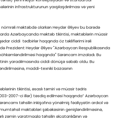
ələrinin infrastrukturunun yaxşılaşdırılması və yeni
275 nömrəli məktəbdə olarkən Heydər Əliyev bu barədə
larda Azərbaycanda məktəb tikintisi, məktəblərin müasir
dar ciddi tədbirlər haqqında öz təkliflərimi irəli
4-də Prezident Heydər Əliyev "Azərbaycan Respublikasında
möhkəmləndirilməsi haqqında" Sərəncam imzaladı. Bu
tinin yaradılmasında ciddi dönüşə səbəb oldu. Bu
ndirilməsinə, maddi-texniki bazasının
inin tikintisi, əsaslı təmiri və müasir tədris
2003-2007-ci illər) təsdiq edilməsi haqqında” Azərbaycan
Sərəncamı təhsilin inkişafına yönəlmiş fəaliyyətin ardıcıl və
 ümumtəhsil məktəbləri şəbəkəsinin genişləndirilməsinə,
ı zəmin yaratmaqla təhsilin əlçatanlığının və