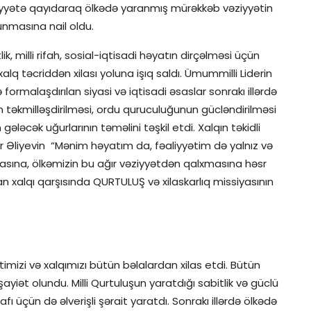
akimiyyətə qayıdaraq ölkədə yaranmış mürəkkəb vəziyyətin
lunmasına nail oldu.
ik, milli rifah, sosial-iqtisadi həyatın dirçəlməsi üçün
lq təcriddən xilası yoluna işıq saldı. Ümummilli Liderin
ormalaşdırılan siyasi və iqtisadi əsaslar sonrakı illərdə
inin təkmilləşdirilməsi, ordu quruculuğunun gücləndirilməsi
ləcək uğurlarının təməlini təşkil etdi. Xalqın təkidli
dər Əliyevin “Mənim həyatım da, fəaliyyətim də yalnız və
asına, ölkəmizin bu ağır vəziyyətdən qalxmasına həsr
 xalqı qarşısında QURTULUŞ və xilaskarlıq missiyasının
timizi və xalqımızı bütün bəlalardan xilas etdi. Bütün
yiət olundu. Milli Qurtuluşun yaratdığı sabitlik və güclü
fı üçün də əlverişli şərait yaratdı. Sonrakı illərdə ölkədə