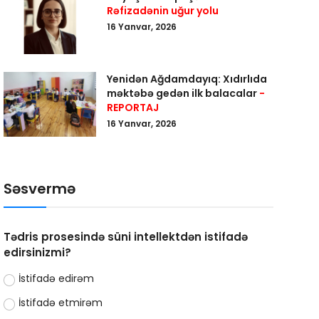
Rəfizadənin uğur yolu
16 Yanvar, 2026
Yenidən Ağdamdayıq: Xıdırlıda
məktəbə gedən ilk balacalar
-
REPORTAJ
16 Yanvar, 2026
Səsvermə
Tədris prosesində süni intellektdən istifadə
edirsinizmi?
İstifadə edirəm
İstifadə etmirəm