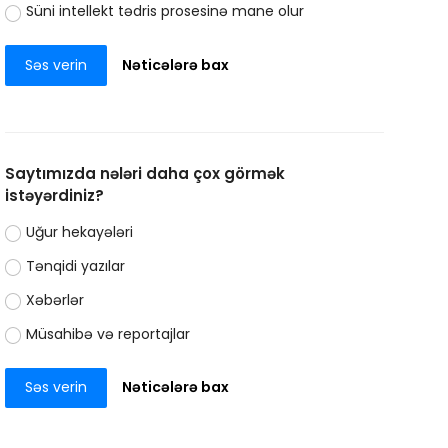
Süni intellekt tədris prosesinə mane olur
Səs verin
Nəticələrə bax
Saytımızda nələri daha çox görmək
istəyərdiniz?
Uğur hekayələri
Tənqidi yazılar
Xəbərlər
Müsahibə və reportajlar
Səs verin
Nəticələrə bax