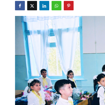
Gündəlik
Rəsmi
Təhsil
Müsahibə
Elm və innovasiya
Təhlil
Reportaj
Pedaqogika
Regionlar