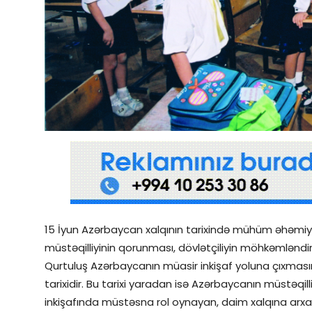
Qəzetin PDF arxivi
İctimai şura
Dünya
15 İyun Azərbaycan xalqının tarixində mühüm əhəmiyy
müstəqilliyinin qorunması, dövlətçiliyin möhkəmləndiri
Qurtuluş Azərbaycanın müasir inkişaf yoluna çıxması
tarixidir. Bu tarixi yaradan isə Azərbaycanın müstə
inkişafında müstəsna rol oynayan, daim xalqına arxa