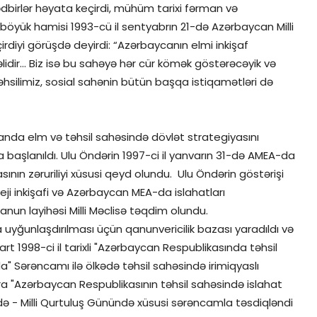
ədbirlər həyata keçirdi, mühüm tarixi fərman və
böyük hamisi 1993-cü il sentyabrın 21-də Azərbaycan Milli
eçirdiyi görüşdə deyirdi: “Azərbaycanın elmi inkişaf
əlidir... Biz isə bu sahəyə hər cür kömək göstərəcəyik və
əhsilimiz, sosial sahənin bütün başqa istiqamətləri də
anda elm və təhsil sahəsində dövlət strategiyasını
başlanıldı. Ulu Öndərin 1997-ci il yanvarın 31-də AMEA-da
ının zəruriliyi xüsusi qeyd olundu. Ulu Öndərin göstərişi
ji inkişafi və Azərbaycan MEA-da islahatları
anun layihəsi Milli Məclisə təqdim olundu.
a uyğunlaşdırılması üçün qanunvericilik bazası yaradıldı və
art 1998-ci il tarixli "Azərbaycan Respublikasında təhsil
" Sərəncamı ilə ölkədə təhsil sahəsində irimiqyaslı
ra "Azərbaycan Respublikasının təhsil sahəsində islahat
də - Milli Qurtuluş Günündə xüsusi sərəncamla təsdiqləndi