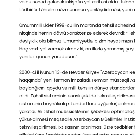
və bu sənəd gələcək inkişafın yol xəritəsi oldu. İsla
tədbirlər təhsilin məzmununun yeniləşdirilməsi, yeni 
Ümummilli Lider 1999-cu ilin martında təhsil sahəsind
nitqində həmin dövrü xarakterizə edərək deyirdi: “Təhsi
dəyişiklik ola bilməz. Ümumiyyətlə, bizim həyatımızın b
Heç vaxt yol vermək olmaz ki, on illərlə yaranmış şe
yeni bir qanun yaradasan”.
2000-ci il iyunun 13-də Heydər Əliyev "Azərbaycan Res
haqqında" yeni fərman imzaladı. Fərman müstəqil Azə
başlanğıcını qoydu və milli təhsilin dünya standartl
etdi. Təhsil sisteminin əsaslı şəkildə təkmilləşdirilməs
sisteminin beynəlxalq standartlara uyğunlaşdırılmas
yaratdı. Ali təhsil müəssisələrinin şəbəkəsi optimallaşd
yüksəldilməsi məqsədilə Azərbaycan Müəllimlər İnstitutu
təkmilləşdirilməsi, ixtisasının artırılması üzrə tədbirlə
pillələri üzrə (məktəbəqədər, ümumi orta, peşə və ali 