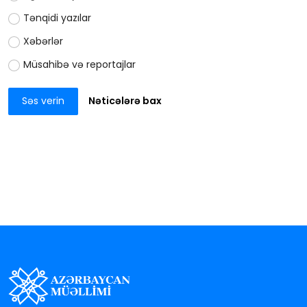
Tənqidi yazılar
Xəbərlər
Müsahibə və reportajlar
Səs verin
Nəticələrə bax