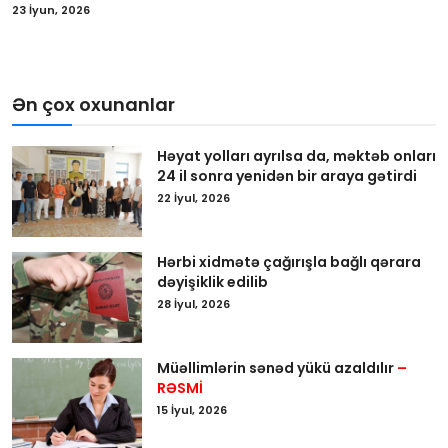
23 İyun, 2026
Ən çox oxunanlar
Həyat yolları ayrılsa da, məktəb onları
24 il sonra yenidən bir araya gətirdi
22 İyul, 2026
Hərbi xidmətə çağırışla bağlı qərara
dəyişiklik edilib
28 İyul, 2026
Müəllimlərin sənəd yükü azaldılır
–
RƏSMİ
15 İyul, 2026