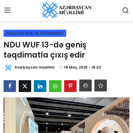
Giriş
Qeydiyyat
NAXÇIVAN MUXTAR RESPUBLİKASI
NDU WUF 13-də geniş
Qəzetə elan ver
təqdimatla çıxış edir
Əlaqə
Azərbaycan müəllimi
18 May, 2026 - 16:33
Haqqımızda
Reklam və elan
Biz kimik?
Bütün xəbərlər