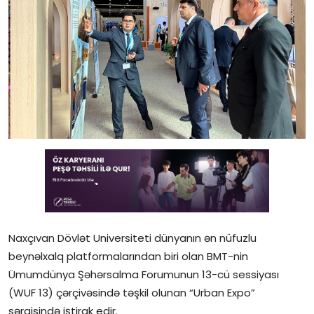
Gündəlik
Rəsmi
Təhsil
Müsahibə
Elm və innovasiya
Təhlil
Reportaj
Pedaqogika
Naxçıvan Dövlət Universiteti dünyanın ən nüfuzlu
beynəlxalq platformalarından biri olan BMT-nin
Regionlar
Ümumdünya Şəhərsalma Forumunun 13-cü sessiyası
(WUF 13) çərçivəsində təşkil olunan “Urban Expo”
Qəzetin PDF arxivi
sərgisində iştirak edir.