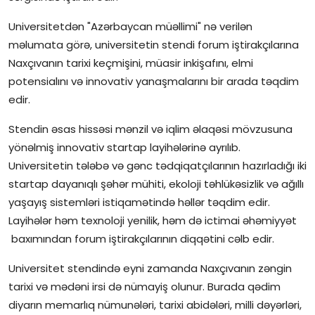
İctimai şura
Universitetdən "Azərbaycan müəllimi" nə verilən
məlumata görə, universitetin stendi forum iştirakçılarına
Dünya
Naxçıvanın tarixi keçmişini, müasir inkişafını, elmi
potensialını və innovativ yanaşmalarını bir arada təqdim
edir.
Stendin əsas hissəsi mənzil və iqlim əlaqəsi mövzusuna
yönəlmiş innovativ startap layihələrinə ayrılıb.
Universitetin tələbə və gənc tədqiqatçılarının hazırladığı iki
startap dayanıqlı şəhər mühiti, ekoloji təhlükəsizlik və ağıllı
yaşayış sistemləri istiqamətində həllər təqdim edir.
Layihələr həm texnoloji yenilik, həm də ictimai əhəmiyyət
baxımından forum iştirakçılarının diqqətini cəlb edir.
Universitet stendində eyni zamanda Naxçıvanın zəngin
tarixi və mədəni irsi də nümayiş olunur. Burada qədim
diyarın memarlıq nümunələri, tarixi abidələri, milli dəyərləri,