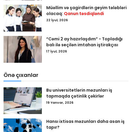
Müəllim və şagirdlərin geyim tələbləri
olacaq:
Qanun təsdiqləndi
22 İyul, 2026
“Cəmi 2 ay hazırlaşdım” - Topladığı
balı ilə seçilən imtahan iştirakçısı
17 İyul, 2026
Önə çıxanlar
Bu universitetlərin məzunları iş
tapmaqda çətinlik çəkirlər
19 Yanvar, 2026
Hansı ixtisas məzunları daha asan iş
tapır?