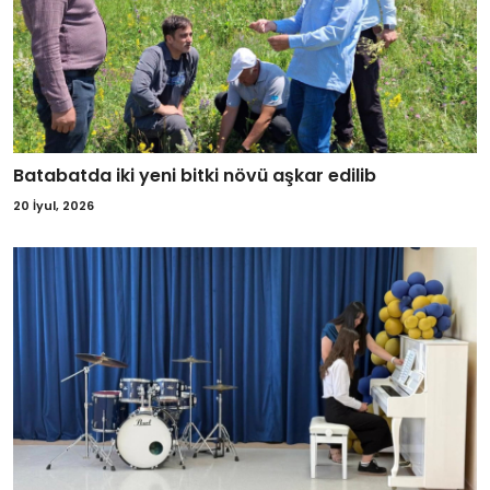
Batabatda iki yeni bitki növü aşkar edilib
20 İyul, 2026