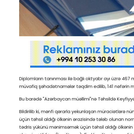
Qəzetin PDF arxivi
İctimai şura
Dünya
Diplomların tanınması ilə bağlı oktyabr ayı üzrə 467
müvafiq şəhadətnamələr təqdim edilib, 141 nəfərin mü
Bu barədə "Azərbaycan müəllimi"nə Təhsildə Keyfiyyə
Bildirilib ki, mənfi qərarla yekunlaşan müraciətlərə
üçün təhsil aldığı ölkənin ərazisində tələb olunan nor
tədris yükünü mənimsəmək üçün təhsil aldığı ölkəni