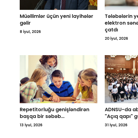
Müəllimlər üçün yeni layihələr
Tələbələrin 
gəlir
elektron sən
çatdı
8 İyul, 2026
20 İyul, 2026
Repetitorluğu genişləndirən
ADNSU-da abi
başqa bir səbəb…
"Açıq qapı" g
13 İyul, 2026
31 İyul, 2026