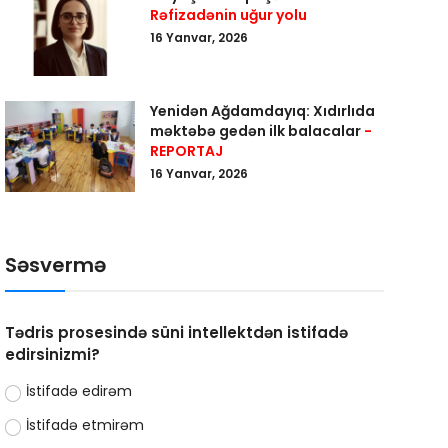
Rəfizadənin uğur yolu
16 Yanvar, 2026
Yenidən Ağdamdayıq: Xıdırlıda
məktəbə gedən ilk balacalar
-
REPORTAJ
16 Yanvar, 2026
Səsvermə
Tədris prosesində süni intellektdən istifadə
edirsinizmi?
İstifadə edirəm
İstifadə etmirəm