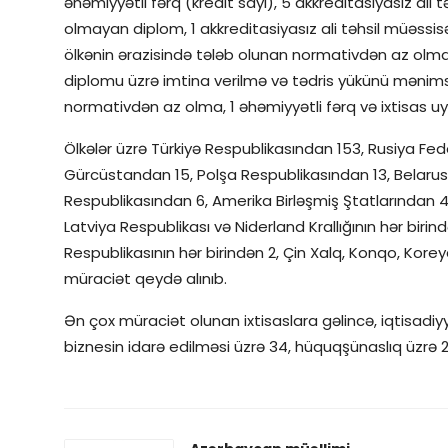
əhəmiyyətli fərq (kredit sayı), 5 akkreditasiyasız ali 
olmayan diplom, 1 akkreditasiyasız ali təhsil müəssi
ölkənin ərazisində tələb olunan normativdən az olma,
diplomu üzrə imtina verilmə və tədris yükünü mənimsə
normativdən az olma, 1 əhəmiyyətli fərq və ixtisa
Ölkələr üzrə Türkiyə Respublikasından 153, Rusiya Fed
Gürcüstandan 15, Polşa Respublikasından 13, Belaru
Respublikasından 6, Amerika Birləşmiş Ştatlarından 4,
Latviya Respublikası və Niderland Krallığının hər birind
Respublikasının hər birindən 2, Çin Xalq, Konqo, Korey
müraciət qeydə alınıb.
Ən çox müraciət olunan ixtisaslara gəlincə, iqtisadi
biznesin idarə edilməsi üzrə 34, hüquqşünaslıq üzrə 