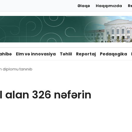
Əlaqə
Haqqımızda
R
ahibə
Elm və innovasiya
Təhlil
Reportaj
Pedaqogika
in diplomu tanınıb
l alan 326 nəfərin