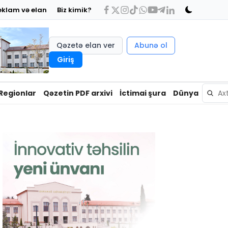
eklam və elan
Biz kimik?
Qəzetə elan ver
Abunə ol
Giriş
Regionlar
Qəzetin PDF arxivi
İctimai şura
Dünya