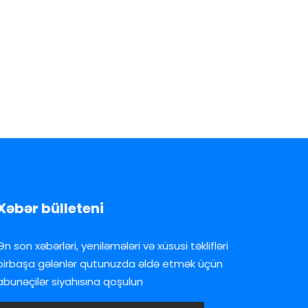
Xəbər bülleteni
Ən son xəbərləri, yeniləmələri və xüsusi təklifləri
birbaşa gələnlər qutunuzda əldə etmək üçün
abunəçilər siyahısına qoşulun