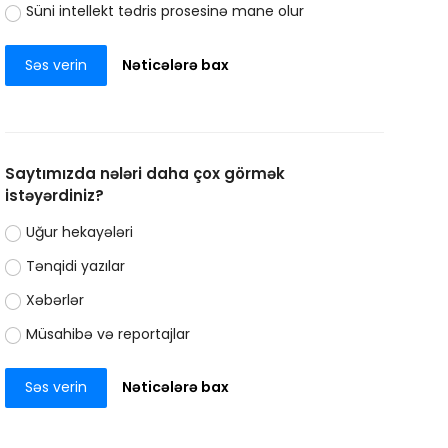
Süni intellekt tədris prosesinə mane olur
Səs verin
Nəticələrə bax
Saytımızda nələri daha çox görmək
istəyərdiniz?
Uğur hekayələri
Tənqidi yazılar
Xəbərlər
Müsahibə və reportajlar
Səs verin
Nəticələrə bax