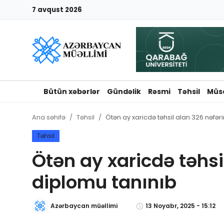
7 avqust 2026
Giriş
Qeydiyyat
Qəzetə elan ver
Bütün xəbərlər
Gündəlik
Rəsmi
Təhsil
Müs
Əlaqə
Ana səhifə
Təhsil
Ötən ay xaricdə təhsil alan 326 nəfər
Haqqımızda
Təhsil
Ötən ay xaricdə təhsi
Reklam və elan
diplomu tanınıb
Biz kimik?
Azərbaycan müəllimi
13 Noyabr, 2025 - 15:12
Bütün xəbərlər