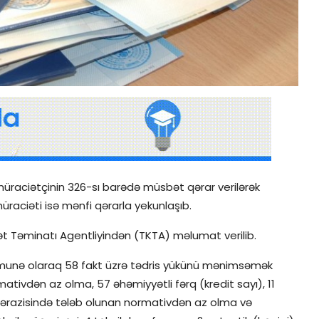
 müraciətçinin 326-sı barədə müsbət qərar verilərək
raciəti isə mənfi qərarla yekunlaşıb.
t Təminatı Agentliyindən (TKTA) məlumat verilib.
 nümunə olaraq 58 fakt üzrə tədris yükünü mənimsəmək
mativdən az olma, 57 əhəmiyyətli fərq (kredit sayı), 11
n ərazisində tələb olunan normativdən az olma və