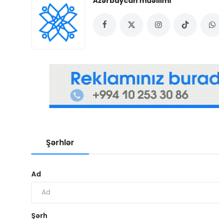
Azərbaycan müəllimi
Şərhlər
Ad
Şərh