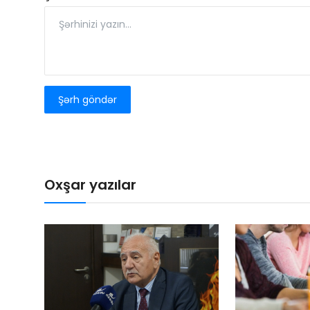
Şərh göndər
Oxşar yazılar