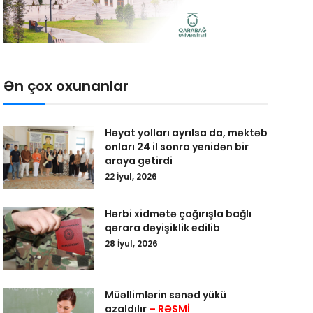
Ən çox oxunanlar
Həyat yolları ayrılsa da, məktəb
onları 24 il sonra yenidən bir
araya gətirdi
22 İyul, 2026
Hərbi xidmətə çağırışla bağlı
qərara dəyişiklik edilib
28 İyul, 2026
Müəllimlərin sənəd yükü
azaldılır
– RƏSMİ