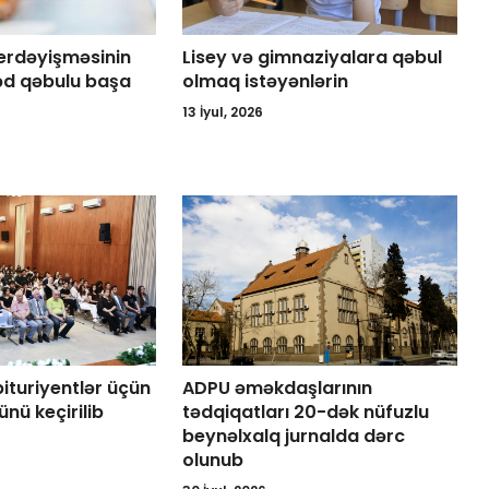
yerdəyişməsinin
Lisey və gimnaziyalara qəbul
əd qəbulu başa
olmaq istəyənlərin
13 İyul, 2026
turiyentlər üçün
ADPU əməkdaşlarının
ünü keçirilib
tədqiqatları 20-dək nüfuzlu
beynəlxalq jurnalda dərc
olunub