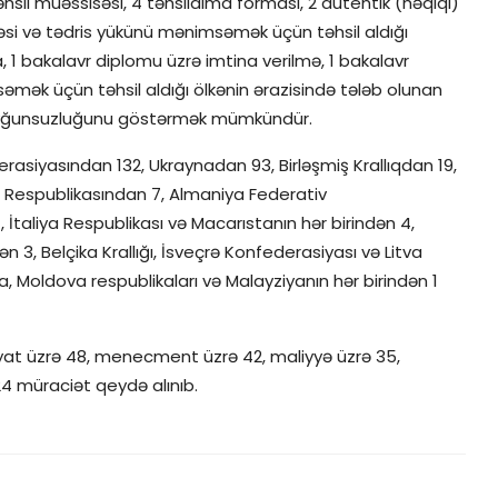
təhsil müəssisəsi, 4 təhsilalma forması, 2 autentik (həqiqi)
səsi və tədris yükünü mənimsəmək üçün təhsil aldığı
 1 bakalavr diplomu üzrə imtina verilmə, 1 bakalavr
mək üçün təhsil aldığı ölkənin ərazisində tələb olunan
s uyğunsuzluğunu göstərmək mümkündür.
erasiyasından 132, Ukraynadan 93, Birləşmiş Krallıqdan 19,
s Respublikasından 7, Almaniya Federativ
 İtaliya Respublikası və Macarıstanın hər birindən 4,
ən 3, Belçika Krallığı, İsveçrə Konfederasiyası və Litva
a, Moldova respublikaları və Malayziyanın hər birindən 1
yyat üzrə 48, menecment üzrə 42, maliyyə üzrə 35,
24 müraciət qeydə alınıb.