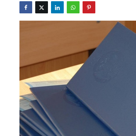
Gündəlik
Rəsmi
Təhsil
Müsahibə
Elm və innovasiya
Təhlil
Reportaj
Pedaqogika
Regionlar