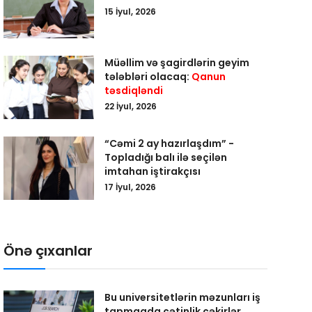
15 İyul, 2026
Müəllim və şagirdlərin geyim
tələbləri olacaq:
Qanun
təsdiqləndi
22 İyul, 2026
“Cəmi 2 ay hazırlaşdım” -
Topladığı balı ilə seçilən
imtahan iştirakçısı
17 İyul, 2026
Önə çıxanlar
Bu universitetlərin məzunları iş
tapmaqda çətinlik çəkirlər