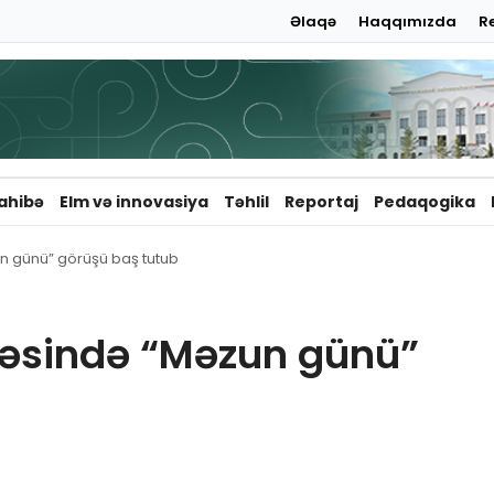
Əlaqə
Haqqımızda
R
ahibə
Elm və innovasiya
Təhlil
Reportaj
Pedaqogika
un günü” görüşü baş tutub
ivəsində “Məzun günü”