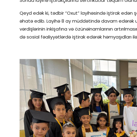
Sonda layihə iştirakçılarına sertifikatlar təqdim olunu
Qeyd edək ki, tədbir “Oxut” layihəsində iştirak edən 
əhatə edib. Layihə 8 ay müddətində davam edərək uşa
vərdişlərinin inkişafına və özünəinamlarının artırıl
də sosial fəaliyyətlərdə iştirak edərək həmyaşıdları i