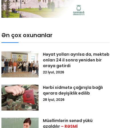
Ən çox oxunanlar
Həyat yolları ayrılsa da, məktəb
onları 24 il sonra yenidən bir
araya gətirdi
22 İyul, 2026
Hərbi xidmətə çağırışla bağlı
qərara dəyişiklik edilib
28 İyul, 2026
Müəllimlərin sənəd yükü
azaldılır
– RƏSMİ