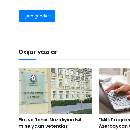
Şərh göndər
Oxşar yazılar
Elm və Təhsil Nazirliyinə 54
“Milli Proqra
minə yaxın vətəndaş
Azərbaycan di