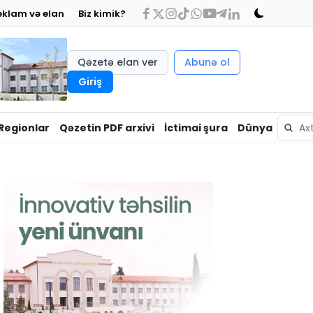
eklam və elan
Biz kimik?
Qəzetə elan ver
Abunə ol
Giriş
Regionlar
Qəzetin PDF arxivi
İctimai şura
Dünya