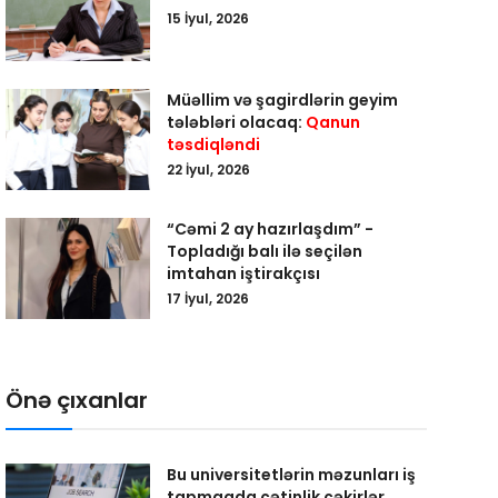
15 İyul, 2026
Müəllim və şagirdlərin geyim
tələbləri olacaq:
Qanun
təsdiqləndi
22 İyul, 2026
“Cəmi 2 ay hazırlaşdım” -
Topladığı balı ilə seçilən
imtahan iştirakçısı
17 İyul, 2026
Önə çıxanlar
Bu universitetlərin məzunları iş
tapmaqda çətinlik çəkirlər