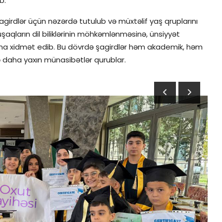
b.
şagirdlər üçün nəzərdə tutulub və müxtəlif yaş qruplarını
qların dil biliklərinin möhkəmlənməsinə, ünsiyyət
masına xidmət edib. Bu dövrdə şagirdlər həm akademik, həm
lə daha yaxın münasibətlər qurublar.