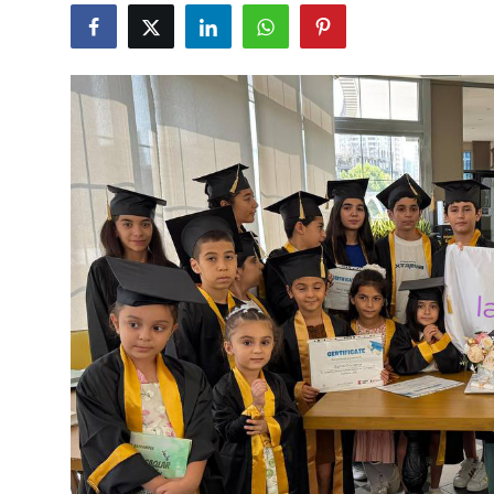
Gündəlik
Rəsmi
Təhsil
Müsahibə
Elm və innovasiya
Təhlil
Reportaj
Pedaqogika
Regionlar