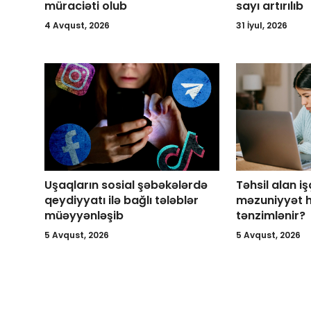
müraciəti olub
sayı artırılıb
4 Avqust, 2026
31 İyul, 2026
Uşaqların sosial şəbəkələrdə
Təhsil alan iş
qeydiyyatı ilə bağlı tələblər
məzuniyyət 
müəyyənləşib
tənzimlənir?
5 Avqust, 2026
5 Avqust, 2026