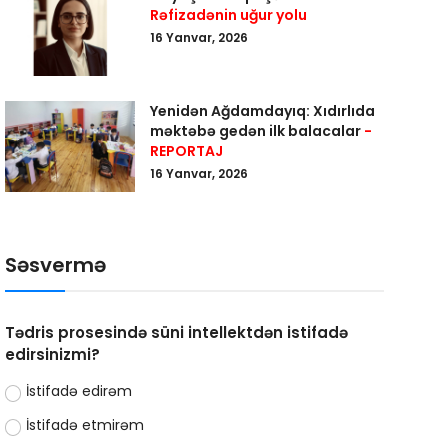
Rəfizadənin uğur yolu
16 Yanvar, 2026
Yenidən Ağdamdayıq: Xıdırlıda
məktəbə gedən ilk balacalar
-
REPORTAJ
16 Yanvar, 2026
Səsvermə
Tədris prosesində süni intellektdən istifadə
edirsinizmi?
İstifadə edirəm
İstifadə etmirəm