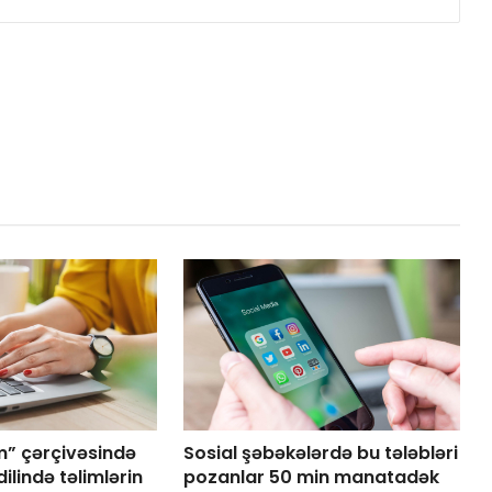
m” çərçivəsində
Sosial şəbəkələrdə bu tələbləri
lində təlimlərin
pozanlar 50 min manatadək