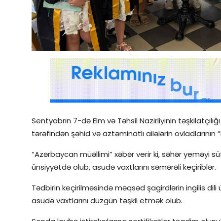
Qəzetin PDF arxivi
İctimai şura
Dünya
Sentyabrın 7-də Elm və Təhsil Nazirliyinin təşkilatçılığı
tərəfindən şəhid və aztəminatlı ailələrin övladlarını
“Azərbaycan müəllimi” xəbər verir ki, səhər yeməyi süfrə
ünsiyyətdə olub, asudə vaxtlarını səmərəli keçiriblər.
Tədbirin keçirilməsində məqsəd şagirdlərin ingilis dili
asudə vaxtlarını düzgün təşkil etmək olub.