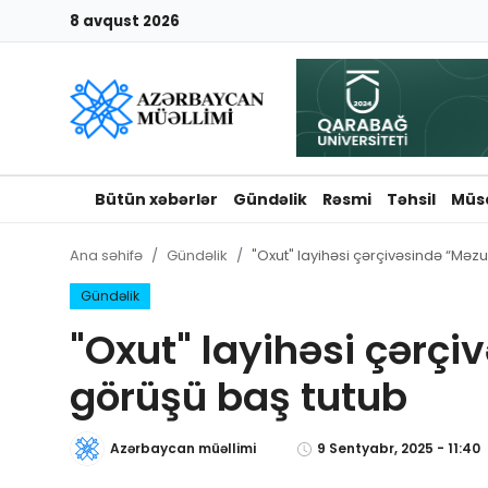
8 avqust 2026
Giriş
Qeydiyyat
Qəzetə elan ver
Bütün xəbərlər
Gündəlik
Rəsmi
Təhsil
Müs
Əlaqə
Ana səhifə
Gündəlik
"Oxut" layihəsi çərçivəsində “Məz
Haqqımızda
Gündəlik
"Oxut" layihəsi çərç
Reklam və elan
görüşü baş tutub
Biz kimik?
Azərbaycan müəllimi
9 Sentyabr, 2025 - 11:40
Bütün xəbərlər