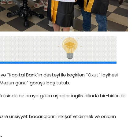
 və “Kapital Bank”ın dəstəyi ilə keçirilən “Oxut” layihəsi
n “Məzun günü” görüşü baş tutub.
sində bir araya gələn uşaqlar ingilis dilində bir-birləri ilə
 üzrə ünsiyyət bacarıqlarını inkişaf etdirmək və onların