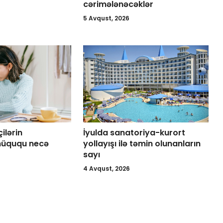
cərimələnəcəklər
5 Avqust, 2026
çilərin
İyulda sanatoriya-kurort
hüququ necə
yollayışı ilə təmin olunanların
sayı
4 Avqust, 2026