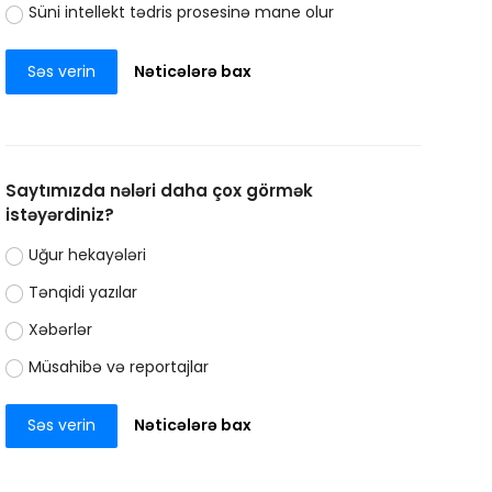
Süni intellekt tədris prosesinə mane olur
Səs verin
Nəticələrə bax
Saytımızda nələri daha çox görmək
istəyərdiniz?
Uğur hekayələri
Tənqidi yazılar
Xəbərlər
Müsahibə və reportajlar
Səs verin
Nəticələrə bax