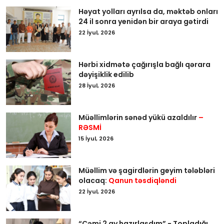
Həyat yolları ayrılsa da, məktəb onları
24 il sonra yenidən bir araya gətirdi
22 İyul, 2026
Hərbi xidmətə çağırışla bağlı qərara
dəyişiklik edilib
28 İyul, 2026
Müəllimlərin sənəd yükü azaldılır
–
RƏSMİ
15 İyul, 2026
Müəllim və şagirdlərin geyim tələbləri
olacaq:
Qanun təsdiqləndi
22 İyul, 2026
“Cəmi 2 ay hazırlaşdım” - Topladığı