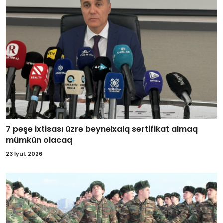
7 peşə ixtisası üzrə beynəlxalq sertifikat almaq
mümkün olacaq
23 İyul, 2026