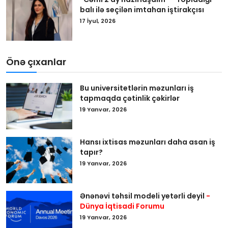
balı ilə seçilən imtahan iştirakçısı
17 İyul, 2026
Önə çıxanlar
Bu universitetlərin məzunları iş
tapmaqda çətinlik çəkirlər
19 Yanvar, 2026
Hansı ixtisas məzunları daha asan iş
tapır?
19 Yanvar, 2026
Ənənəvi təhsil modeli yetərli deyil
-
Dünya İqtisadi Forumu
19 Yanvar, 2026