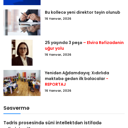
Bu kollecə yeni direktor təyin olunub
16 Yanvar, 2026
25 yaşında 3 peşə
– Elvira Rəfizadənin
uğur yolu
16 Yanvar, 2026
Yenidən Ağdamdayıq: Xıdırlıda
məktəbə gedən ilk balacalar
-
REPORTAJ
16 Yanvar, 2026
Səsvermə
Tədris prosesində süni intellektdən istifadə