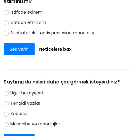
edirsinizmi?
İstifadə edirəm
İstifadə etmirəm
Süni intellekt tədris prosesinə mane olur
Səs verin
Nəticələrə bax
Saytımızda nələri daha çox görmək istəyərdiniz?
Uğur hekayələri
Tənqidi yazılar
Xəbərlər
Müsahibə və reportajlar