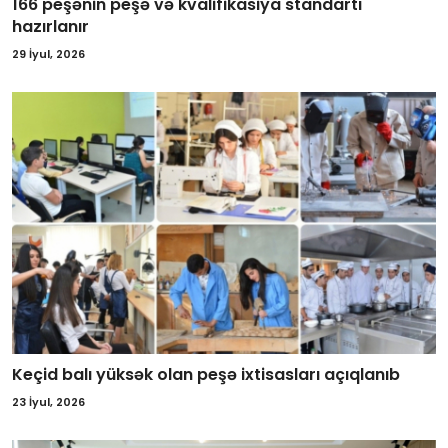
166 peşənin peşə və kvalifikasiya standartı
hazırlanır
29 İyul, 2026
Keçid balı yüksək olan peşə ixtisasları açıqlanıb
23 İyul, 2026