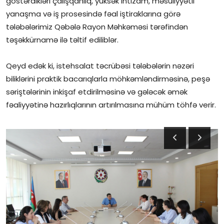
göstərdikləri çalışqanlıq, yüksək intizam, məsuliyyətli
yanaşma və iş prosesində fəal iştiraklarına görə
İctimai şura
tələbələrimiz Qəbələ Rayon Məhkəməsi tərəfindən
təşəkkürnamə ilə təltif ediliblər.
Dünya
Qeyd edək ki, istehsalat təcrübəsi tələbələrin nəzəri
biliklərini praktik bacarıqlarla möhkəmləndirməsinə, peşə
səriştələrinin inkişaf etdirilməsinə və gələcək əmək
fəaliyyətinə hazırlıqlarının artırılmasına mühüm töhfə verir.