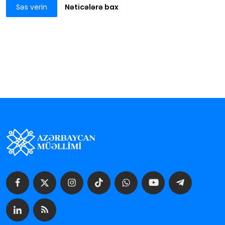
Səs verin
Nəticələrə bax