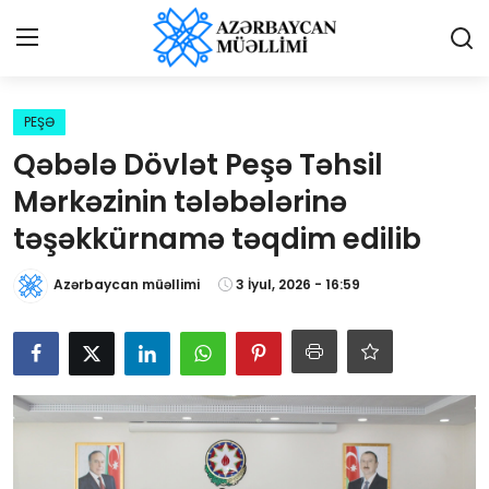
Giriş
Qeydiyyat
PEŞƏ
Qəbələ Dövlət Peşə Təhsil
Qəzetə elan ver
Mərkəzinin tələbələrinə
Əlaqə
təşəkkürnamə təqdim edilib
Haqqımızda
Azərbaycan müəllimi
3 İyul, 2026 - 16:59
Reklam və elan
Biz kimik?
Bütün xəbərlər