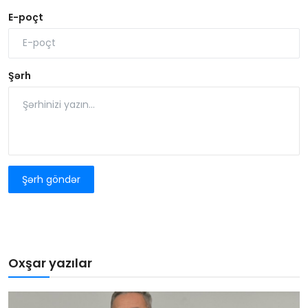
E-poçt
Şərh
Şərh göndər
Oxşar yazılar