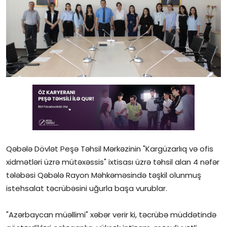
Gündəlik
Rəsmi
Təhsil
Müsahibə
Elm və innovasiya
Təhlil
Reportaj
Qəbələ Dövlət Peşə Təhsil Mərkəzinin "Kargüzarlıq və ofis
xidmətləri üzrə mütəxəssis" ixtisası üzrə təhsil alan 4 nəfər
Pedaqogika
tələbəsi Qəbələ Rayon Məhkəməsində təşkil olunmuş
istehsalat təcrübəsini uğurla başa vurublar.
Regionlar
"Azərbaycan müəllimi" xəbər verir ki, təcrübə müddətində
Qəzetin PDF arxivi