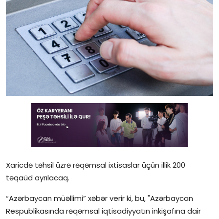
Gündəlik
Rəsmi
Təhsil
Müsahibə
Elm və innovasiya
Təhlil
Reportaj
Xaricdə təhsil üzrə rəqəmsal ixtisaslar üçün illik 200
Pedaqogika
təqaüd ayrılacaq.
Regionlar
“Azərbaycan müəllimi” xəbər verir ki, bu, "Azərbaycan
Respublikasında rəqəmsal iqtisadiyyatın inkişafına dair
Qəzetin PDF arxivi