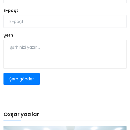
E-poçt
Şərh
Şərh göndər
Oxşar yazılar