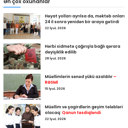
Ən çox oxunanlar
Həyat yolları ayrılsa da, məktəb onları
24 il sonra yenidən bir araya gətirdi
22 İyul, 2026
Hərbi xidmətə çağırışla bağlı qərara
dəyişiklik edilib
28 İyul, 2026
Müəllimlərin sənəd yükü azaldılır
–
RƏSMİ
15 İyul, 2026
Müəllim və şagirdlərin geyim tələbləri
olacaq:
Qanun təsdiqləndi
22 İyul, 2026