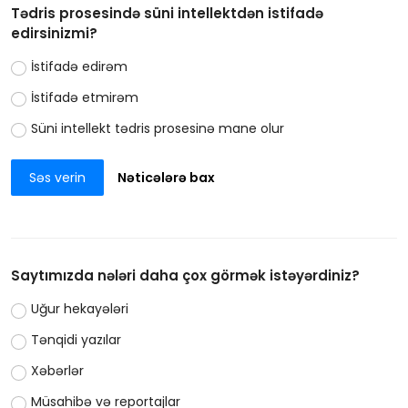
Tədris prosesində süni intellektdən istifadə
edirsinizmi?
İstifadə edirəm
İstifadə etmirəm
Süni intellekt tədris prosesinə mane olur
Səs verin
Nəticələrə bax
Saytımızda nələri daha çox görmək istəyərdiniz?
Uğur hekayələri
Tənqidi yazılar
Xəbərlər
Müsahibə və reportajlar