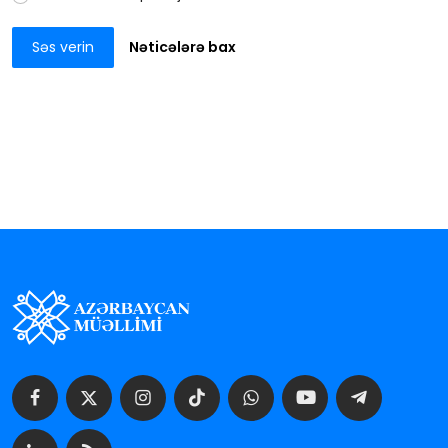
Səs verin
Nəticələrə bax