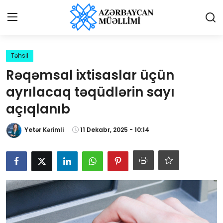
Giriş
Qeydiyyat
Təhsil
Rəqəmsal ixtisaslar üçün
Qəzetə elan ver
ayrılacaq təqüdlərin sayı
Əlaqə
açıqlanıb
Haqqımızda
Yetər Kərimli
11 Dekabr, 2025 - 10:14
Reklam və elan
Biz kimik?
Bütün xəbərlər