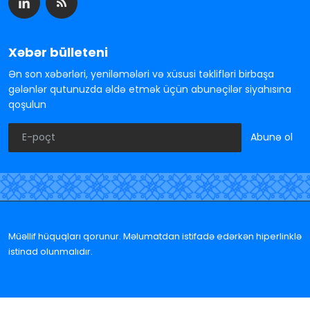
Xəbər bülleteni
Ən son xəbərləri, yeniləmələri və xüsusi təklifləri birbaşa
gələnlər qutunuzda əldə etmək üçün abunəçilər siyahısına
qoşulun
Abunə ol
Müəllif hüquqları qorunur. Məlumatdan istifadə edərkən hiperlinklə
istinad olunmalıdır.