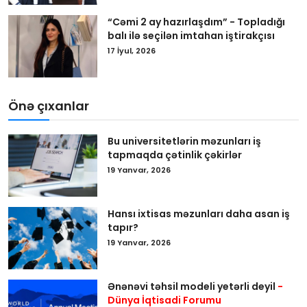
“Cəmi 2 ay hazırlaşdım” - Topladığı
balı ilə seçilən imtahan iştirakçısı
17 İyul, 2026
Önə çıxanlar
Bu universitetlərin məzunları iş
tapmaqda çətinlik çəkirlər
19 Yanvar, 2026
Hansı ixtisas məzunları daha asan iş
tapır?
19 Yanvar, 2026
Ənənəvi təhsil modeli yetərli deyil
-
Dünya İqtisadi Forumu