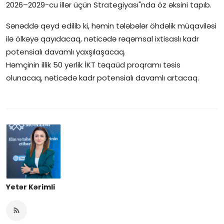
2026–2029-cu illər üçün Strategiyası"nda öz əksini tapıb.
İctimai şura
Sənəddə qeyd edilib ki, həmin tələbələr öhdəlik müqaviləsi
ilə ölkəyə qayıdacaq, nəticədə rəqəmsal ixtisaslı kadr
Dünya
potensialı davamlı yaxşılaşacaq.
Həmçinin illik 50 yerlik İKT təqaüd proqramı təsis
olunacaq, nəticədə kadr potensialı davamlı artacaq.
Yetər Kərimli