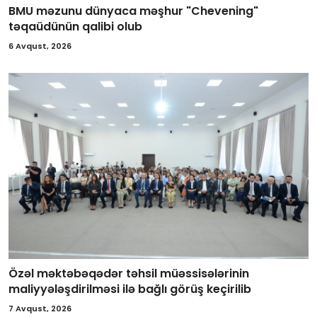
BMU məzunu dünyaca məşhur "Chevening"
təqaüdünün qalibi olub
6 Avqust, 2026
Özəl məktəbəqədər təhsil müəssisələrinin
maliyyələşdirilməsi ilə bağlı görüş keçirilib
7 Avqust, 2026