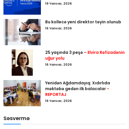
19 Yanvar, 2026
Bu kollecə yeni direktor təyin olunub
16 Yanvar, 2026
25 yaşında 3 peşə
– Elvira Rəfizadənin
uğur yolu
16 Yanvar, 2026
Yenidən Ağdamdayıq: Xıdırlıda
məktəbə gedən ilk balacalar
-
REPORTAJ
16 Yanvar, 2026
Səsvermə