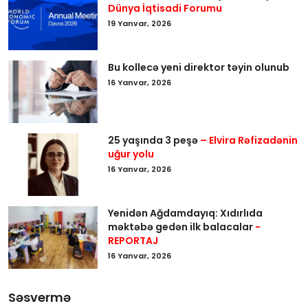
Dünya İqtisadi Forumu
19 Yanvar, 2026
Bu kollecə yeni direktor təyin olunub
16 Yanvar, 2026
25 yaşında 3 peşə
– Elvira Rəfizadənin
uğur yolu
16 Yanvar, 2026
Yenidən Ağdamdayıq: Xıdırlıda
məktəbə gedən ilk balacalar
-
REPORTAJ
16 Yanvar, 2026
Səsvermə