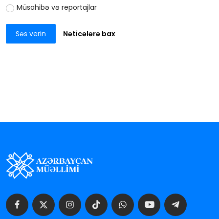
Müsahibə və reportajlar
Səs verin
Nəticələrə bax