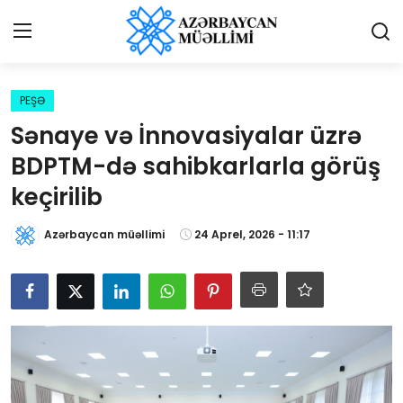
Giriş
Qeydiyyat
PEŞƏ
Sənaye və İnnovasiyalar üzrə
Qəzetə elan ver
BDPTM-də sahibkarlarla görüş
Əlaqə
keçirilib
Haqqımızda
Azərbaycan müəllimi
24 Aprel, 2026 - 11:17
Reklam və elan
Biz kimik?
Bütün xəbərlər