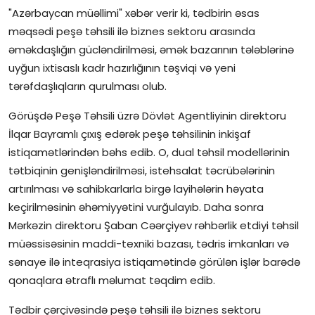
"Azərbaycan müəllimi" xəbər verir ki, tədbirin əsas
İctimai şura
məqsədi peşə təhsili ilə biznes sektoru arasında
əməkdaşlığın gücləndirilməsi, əmək bazarının tələblərinə
Dünya
uyğun ixtisaslı kadr hazırlığının təşviqi və yeni
tərəfdaşlıqların qurulması olub.
Görüşdə Peşə Təhsili üzrə Dövlət Agentliyinin direktoru
İlqar Bayramlı çıxış edərək peşə təhsilinin inkişaf
istiqamətlərindən bəhs edib. O, dual təhsil modellərinin
tətbiqinin genişləndirilməsi, istehsalat təcrübələrinin
artırılması və sahibkarlarla birgə layihələrin həyata
keçirilməsinin əhəmiyyətini vurğulayıb. Daha sonra
Mərkəzin direktoru Şaban Cəərçiyev rəhbərlik etdiyi təhsil
müəssisəsinin maddi-texniki bazası, tədris imkanları və
sənaye ilə inteqrasiya istiqamətində görülən işlər barədə
qonaqlara ətraflı məlumat təqdim edib.
Tədbir çərçivəsində peşə təhsili ilə biznes sektoru