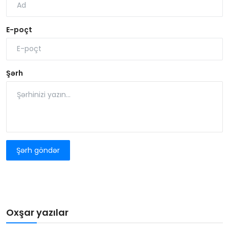
E-poçt
Şərh
Şərh göndər
Oxşar yazılar