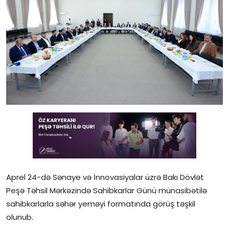
Gündəlik
Rəsmi
Təhsil
Müsahibə
Elm və innovasiya
Təhlil
Reportaj
Pedaqogika
Aprel 24-də Sənaye və İnnovasiyalar üzrə Bakı Dövlət
Peşə Təhsil Mərkəzində Sahibkarlar Günü münasibətilə
Regionlar
sahibkarlarla səhər yeməyi formatında görüş təşkil
olunub.
Qəzetin PDF arxivi