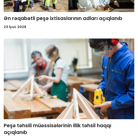
Ən rəqabətli peşə ixtisaslarının adları açıqlanıb
23 İyul, 2026
Peşə təhsili müəssisələrinin illik təhsil haqqı
açıqlanıb