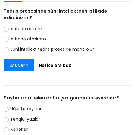
Tədris prosesində süni intellektdən istifadə
edirsinizmi?
İstifadə edirəm
İstifadə etmirəm
Süni intellekt tədris prosesinə mane olur
Səs verin
Nəticələrə bax
Saytımızda nələri daha çox görmək istəyərdiniz?
Uğur hekayələri
Tənqidi yazılar
Xəbərlər