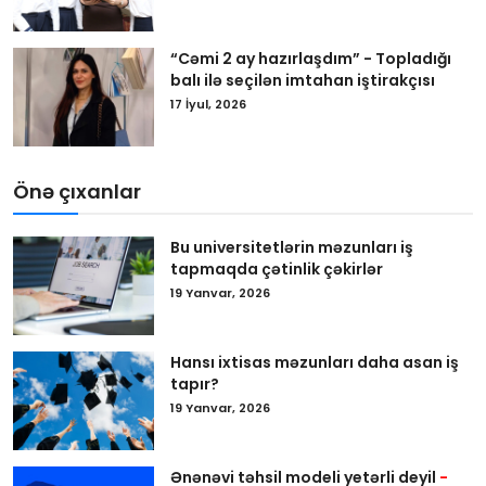
“Cəmi 2 ay hazırlaşdım” - Topladığı
balı ilə seçilən imtahan iştirakçısı
17 İyul, 2026
Önə çıxanlar
Bu universitetlərin məzunları iş
tapmaqda çətinlik çəkirlər
19 Yanvar, 2026
Hansı ixtisas məzunları daha asan iş
tapır?
19 Yanvar, 2026
Ənənəvi təhsil modeli yetərli deyil
-