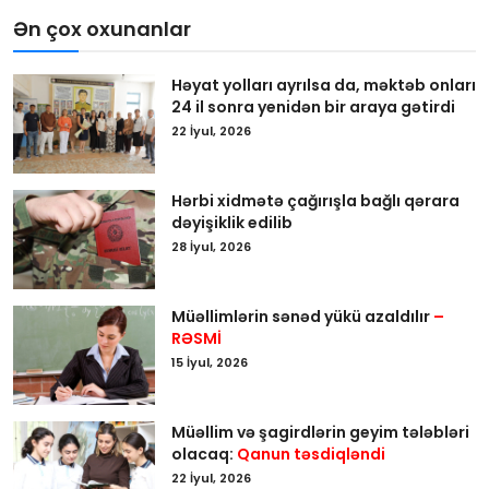
Ən çox oxunanlar
Həyat yolları ayrılsa da, məktəb onları
24 il sonra yenidən bir araya gətirdi
22 İyul, 2026
Hərbi xidmətə çağırışla bağlı qərara
dəyişiklik edilib
28 İyul, 2026
Müəllimlərin sənəd yükü azaldılır
–
RƏSMİ
15 İyul, 2026
Müəllim və şagirdlərin geyim tələbləri
olacaq:
Qanun təsdiqləndi
22 İyul, 2026