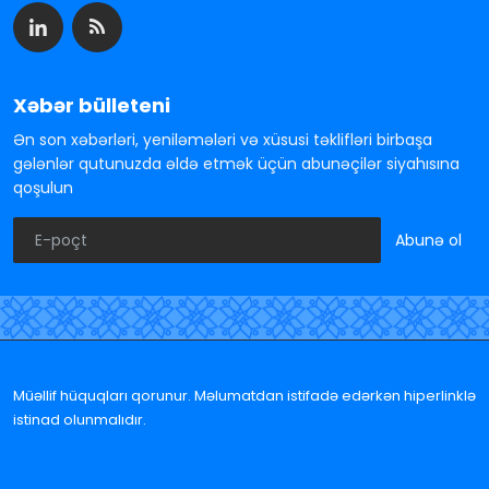
Xəbər bülleteni
Ən son xəbərləri, yeniləmələri və xüsusi təklifləri birbaşa
gələnlər qutunuzda əldə etmək üçün abunəçilər siyahısına
qoşulun
Abunə ol
Müəllif hüquqları qorunur. Məlumatdan istifadə edərkən hiperlinklə
istinad olunmalıdır.