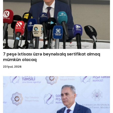
7 peşə ixtisası üzrə beynəlxalq sertifikat almaq
mümkün olacaq
23 İyul, 2026