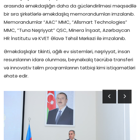
arasında əməkdaşlığın daha da gücləndirilməsi məqsədilə
bir sıra şirkətlərlə əməkdaşlıq memorandumları imzalanıb.
Memorandumlar “AAC” MMC, “Allsmart Technologies”
MMC, “Tuna Nəşriyyat” QSC, Minera İnşaat, Azərbaycan
HR İnstitutu və KVET Əlavə Təhsil Mərkəzi ilə imzalanıb.
Əməkdaşlıqlar tikinti, ağıllı ev sistemləri, nəşriyyat, insan
resurslarının idarə olunması, beynəlxalq təcrübə transferi
və innovativ təlim proqramlarının tətbiqi kimi istiqamətləri
əhatə edir.