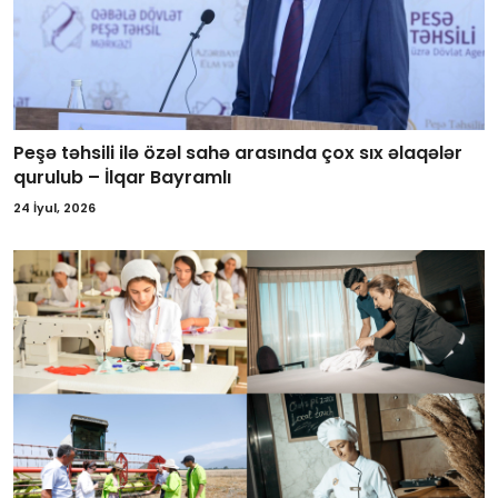
Peşə təhsili ilə özəl sahə arasında çox sıx əlaqələr
qurulub – İlqar Bayramlı
24 İyul, 2026