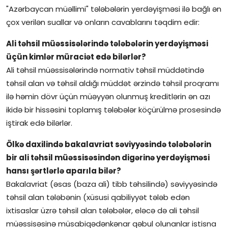
"Azərbaycan müəllimi" tələbələrin yerdəyişməsi ilə bağlı ən
İctimai şura
çox verilən suallar və onların cavablarını təqdim edir:
Dünya
Ali təhsil müəssisələrində tələbələrin yerdəyişməsi
üçün kimlər müraciət edə bilərlər?
Ali təhsil müəssisələrində normativ təhsil müddətində
təhsil alan və təhsil aldığı müddət ərzində təhsil proqramı
ilə həmin dövr üçün müəyyən olunmuş kreditlərin ən azı
ikidə bir hissəsini toplamış tələbələr köçürülmə prosesində
iştirak edə bilərlər.
Ölkə daxilində bakalavriat səviyyəsində tələbələrin
bir ali təhsil müəssisəsindən digərinə yerdəyişməsi
hansı şərtlərlə aparıla bilər?
Bakalavriat (əsas (baza ali) tibb təhsilində) səviyyəsində
təhsil alan tələbənin (xüsusi qabiliyyət tələb edən
ixtisaslar üzrə təhsil alan tələbələr, eləcə də ali təhsil
müəssisəsinə müsabiqədənkənar qəbul olunanlar istisna