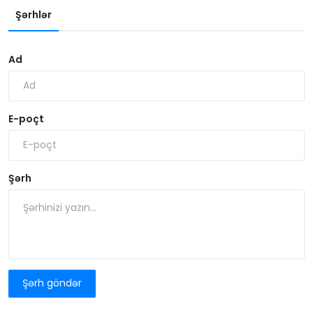
Şərhlər
Ad
E-poçt
Şərh
Şərh göndər