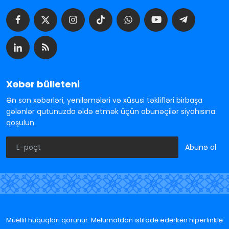
Xəbər bülleteni
Ən son xəbərləri, yeniləmələri və xüsusi təklifləri birbaşa
gələnlər qutunuzda əldə etmək üçün abunəçilər siyahısına
qoşulun
Abunə ol
Müəllif hüquqları qorunur. Məlumatdan istifadə edərkən hiperlinklə