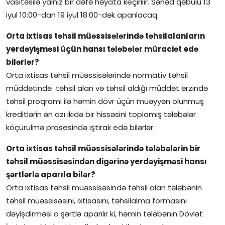
vasitəsilə yalnız bir dəfə həyata keçirilir. Sənəd qəbulu 13
iyul 10:00-dan 19 iyul 18:00-dək aparılacaq.
Orta ixtisas təhsil müəssisələrində təhsilalanların
yerdəyişməsi üçün hansı tələbələr müraciət edə
bilərlər?
Orta ixtisas təhsil müəssisələrində normativ təhsil
müddətində təhsil alan və təhsil aldığı müddət ərzində
təhsil proqramı ilə həmin dövr üçün müəyyən olunmuş
kreditlərin ən azı ikidə bir hissəsini toplamış tələbələr
köçürülmə prosesində iştirak edə bilərlər.
Orta ixtisas təhsil müəssisələrində tələbələrin bir
təhsil müəssisəsindən digərinə yerdəyişməsi hansı
şərtlərlə aparıla bilər?
Orta ixtisas təhsil müəssisəsində təhsil alan tələbənin
təhsil müəssisəsini, ixtisasını, təhsilalma formasını
dəyişdirməsi o şərtlə aparılır ki, həmin tələbənin Dövlət