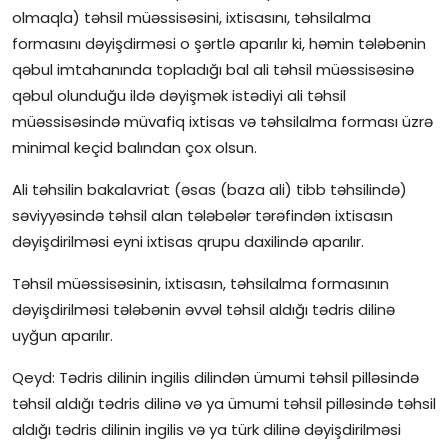
olmaqla) təhsil müəssisəsini, ixtisasını, təhsilalma
formasını dəyişdirməsi o şərtlə aparılır ki, həmin tələbənin
qəbul imtahanında topladığı bal ali təhsil müəssisəsinə
qəbul olunduğu ildə dəyişmək istədiyi ali təhsil
müəssisəsində müvafiq ixtisas və təhsilalma forması üzrə
minimal keçid balından çox olsun.
Ali təhsilin bakalavriat (əsas (baza ali) tibb təhsilində)
səviyyəsində təhsil alan tələbələr tərəfindən ixtisasın
dəyişdirilməsi eyni ixtisas qrupu daxilində aparılır.
Təhsil müəssisəsinin, ixtisasın, təhsilalma formasının
dəyişdirilməsi tələbənin əvvəl təhsil aldığı tədris dilinə
uyğun aparılır.
Qeyd: Tədris dilinin ingilis dilindən ümumi təhsil pilləsində
təhsil aldığı tədris dilinə və ya ümumi təhsil pilləsində təhsil
aldığı tədris dilinin ingilis və ya türk dilinə dəyişdirilməsi