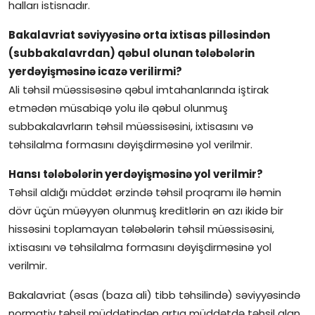
halları istisnadır.
Bakalavriat səviyyəsinə orta ixtisas pilləsindən
(subbakalavrdan) qəbul olunan tələbələrin
yerdəyişməsinə icazə verilirmi?
Ali təhsil müəssisəsinə qəbul imtahanlarında iştirak
etmədən müsabiqə yolu ilə qəbul olunmuş
subbakalavrların təhsil müəssisəsini, ixtisasını və
təhsilalma formasını dəyişdirməsinə yol verilmir.
Hansı tələbələrin yerdəyişməsinə yol verilmir?
Təhsil aldığı müddət ərzində təhsil proqramı ilə həmin
dövr üçün müəyyən olunmuş kreditlərin ən azı ikidə bir
hissəsini toplamayan tələbələrin təhsil müəssisəsini,
ixtisasını və təhsilalma formasını dəyişdirməsinə yol
verilmir.
Bakalavriat (əsas (baza ali) tibb təhsilində) səviyyəsində
normativ təhsil müddətindən artıq müddətdə təhsil alan