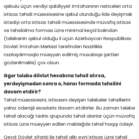
qəbulu üçün verdiyi qabiliyyət imtahanının nəticələri orta
ixtisas təhsili müəssisəsinə qəbul olunduğu ildə dəyişmək
istədiyi orta ixtisas təhsili müəssisəsində müvafiq ixtisas
və təhsilalma forması üzrə minimal keçid balından
(tələbənin qəbul olduğu il üçün Azərbaycan Respublikası
Dövlət İmtahan Mərkəzi tərəfindən Nazirliklə
razılaşdırmaqla müəyyən edilmiş müsabiqə şərtləri
gözlənilməklə) çox olsun.
Əgər tələbə dövlət hesabına təhsil alırsa,
yerdəyişmədən sonra o, hansı formada təhsilini
davam etdirir?
Təhsil müəssisəsini, ixtisasını dəyişən tələbələr təhsillərini
yalnız ödənişli əsaslarla davam etdirirlər. Bu zaman tələbə
təhsil alacağı tədris qrupunda təhsil alanlar üçün müvafiq
ixtisas üzrə müəyyən edilən məbləğdə təhsil haqqı ödəyir.
Qeyd: Dövlət sifarişi ilə təhsil alıb eyni ixtisas üzrə təhsil