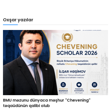
Oxşar yazılar
BMU məzunu dünyaca məşhur "Chevening"
təqaüdünün qalibi olub