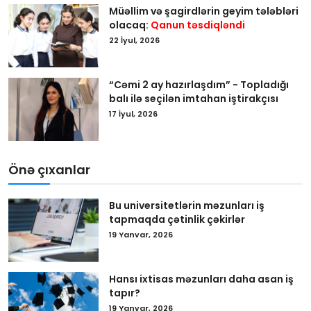
Müəllim və şagirdlərin geyim tələbləri
olacaq:
Qanun təsdiqləndi
22 İyul, 2026
“Cəmi 2 ay hazırlaşdım” - Topladığı
balı ilə seçilən imtahan iştirakçısı
17 İyul, 2026
Önə çıxanlar
Bu universitetlərin məzunları iş
tapmaqda çətinlik çəkirlər
19 Yanvar, 2026
Hansı ixtisas məzunları daha asan iş
tapır?
19 Yanvar, 2026