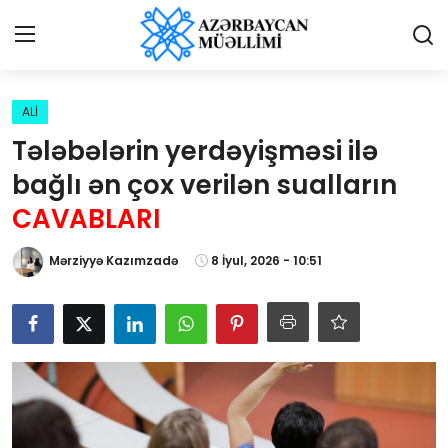
Giriş
Qeydiyyat
ALİ
Tələbələrin yerdəyişməsi ilə
Qəzetə elan ver
bağlı ən çox verilən sualların
Əlaqə
CAVABLARI
Haqqımızda
Mərziyyə Kazımzadə
8 İyul, 2026 - 10:51
Reklam və elan
Biz kimik?
Bütün xəbərlər