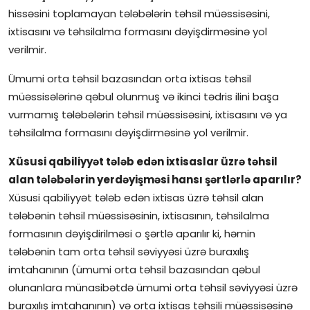
hissəsini toplamayan tələbələrin təhsil müəssisəsini,
ixtisasını və təhsilalma formasını dəyişdirməsinə yol
verilmir.
Ümumi orta təhsil bazasından orta ixtisas təhsil
müəssisələrinə qəbul olunmuş və ikinci tədris ilini başa
vurmamış tələbələrin təhsil müəssisəsini, ixtisasını və ya
təhsilalma formasını dəyişdirməsinə yol verilmir.
Xüsusi qabiliyyət tələb edən ixtisaslar üzrə təhsil
alan tələbələrin yerdəyişməsi hansı şərtlərlə aparılır?
Xüsusi qabiliyyət tələb edən ixtisas üzrə təhsil alan
tələbənin təhsil müəssisəsinin, ixtisasının, təhsilalma
formasının dəyişdirilməsi o şərtlə aparılır ki, həmin
tələbənin tam orta təhsil səviyyəsi üzrə buraxılış
imtahanının (ümumi orta təhsil bazasından qəbul
olunanlara münasibətdə ümumi orta təhsil səviyyəsi üzrə
buraxılış imtahanının) və orta ixtisas təhsili müəssisəsinə