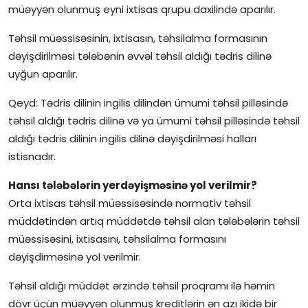
müəyyən olunmuş eyni ixtisas qrupu daxilində aparılır.
Təhsil müəssisəsinin, ixtisasın, təhsilalma formasının
dəyişdirilməsi tələbənin əvvəl təhsil aldığı tədris dilinə
uyğun aparılır.
Qeyd: Tədris dilinin ingilis dilindən ümumi təhsil pilləsində
təhsil aldığı tədris dilinə və ya ümumi təhsil pilləsində təhsil
aldığı tədris dilinin ingilis dilinə dəyişdirilməsi halları
istisnadır.
Hansı tələbələrin yerdəyişməsinə yol verilmir?
Orta ixtisas təhsil müəssisəsində normativ təhsil
müddətindən artıq müddətdə təhsil alan tələbələrin təhsil
müəssisəsini, ixtisasını, təhsilalma formasını
dəyişdirməsinə yol verilmir.
Təhsil aldığı müddət ərzində təhsil proqramı ilə həmin
dövr üçün müəyyən olunmuş kreditlərin ən azı ikidə bir