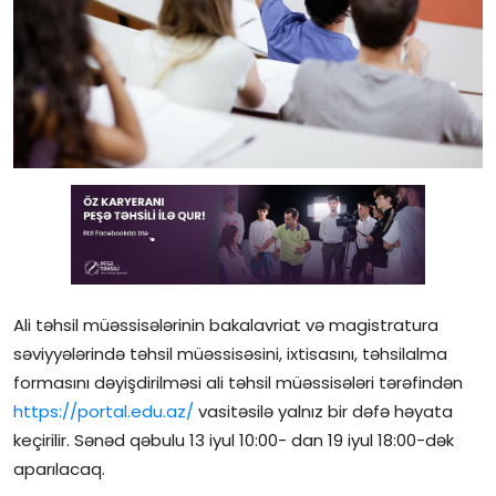
Gündəlik
Rəsmi
Təhsil
Müsahibə
Elm və innovasiya
Təhlil
Reportaj
Ali təhsil müəssisələrinin bakalavriat və magistratura
səviyyələrində təhsil müəssisəsini, ixtisasını, təhsilalma
Pedaqogika
formasını dəyişdirilməsi ali təhsil müəssisələri tərəfindən
https://portal.edu.az/
vasitəsilə yalnız bir dəfə həyata
Regionlar
keçirilir. Sənəd qəbulu 13 iyul 10:00- dan 19 iyul 18:00-dək
aparılacaq.
Qəzetin PDF arxivi