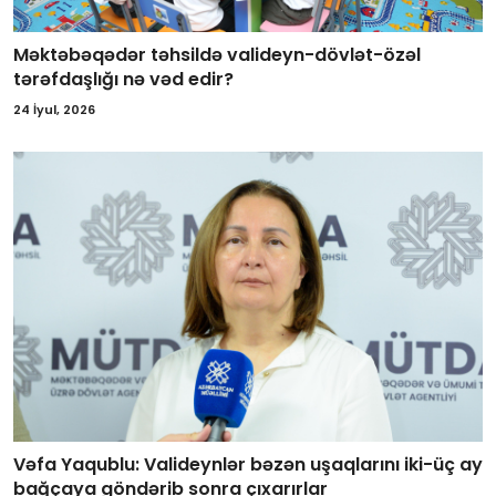
Məktəbəqədər təhsildə valideyn-dövlət-özəl
tərəfdaşlığı nə vəd edir?
24 İyul, 2026
Vəfa Yaqublu: Valideynlər bəzən uşaqlarını iki-üç ay
bağçaya göndərib sonra çıxarırlar