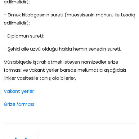
edilməlidir);
- Əmək kitabçasının surəti (müəssisənin möhürü ilə təsdiq
edilməlidir);
- Diplomun surəti;
- Şəhid ailə üzvü olduğu halda həmin sənədin surəti.
Müsabiqədə iştirak etmək istəyən namizədlər ərizə
forması və vakant yerlər barədə məlumatla aşağıdakı
linklər vasitəsilə tanış ola bilərlər.
Vakant yerlər
Ərizə forması