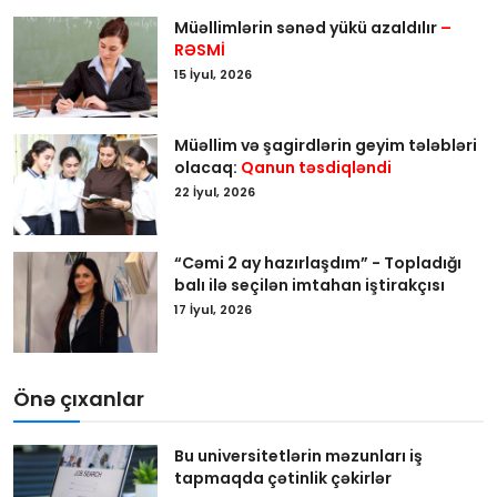
Müəllimlərin sənəd yükü azaldılır
–
RƏSMİ
15 İyul, 2026
Müəllim və şagirdlərin geyim tələbləri
olacaq:
Qanun təsdiqləndi
22 İyul, 2026
“Cəmi 2 ay hazırlaşdım” - Topladığı
balı ilə seçilən imtahan iştirakçısı
17 İyul, 2026
Önə çıxanlar
Bu universitetlərin məzunları iş
tapmaqda çətinlik çəkirlər