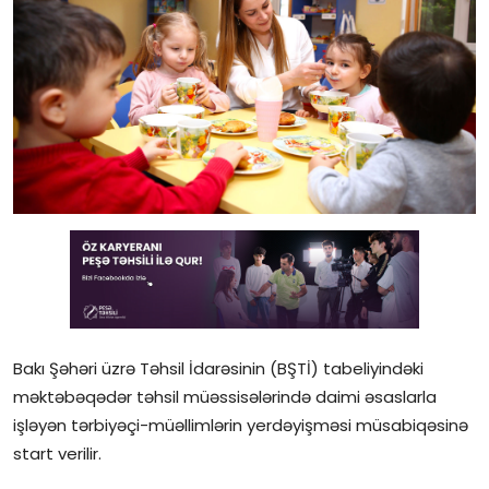
Gündəlik
Rəsmi
Təhsil
Müsahibə
Elm və innovasiya
Təhlil
Reportaj
Bakı Şəhəri üzrə Təhsil İdarəsinin (BŞTİ) tabeliyindəki
Pedaqogika
məktəbəqədər təhsil müəssisələrində daimi əsaslarla
Regionlar
işləyən tərbiyəçi-müəllimlərin yerdəyişməsi müsabiqəsinə
start verilir.
Qəzetin PDF arxivi