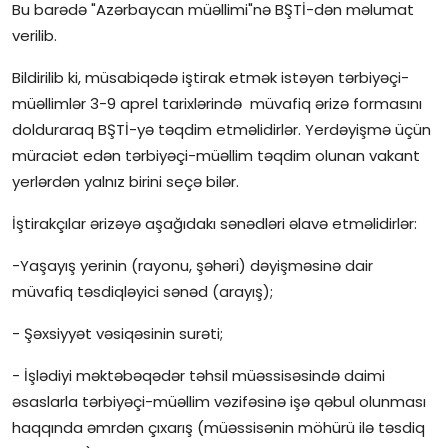
Bu barədə "Azərbaycan müəllimi"nə BŞTİ-dən məlumat
İctimai şura
verilib.
Bildirilib ki, müsabiqədə iştirak etmək istəyən tərbiyəçi-
Dünya
müəllimlər 3-9 aprel tarixlərində müvafiq ərizə formasını
dolduraraq BŞTİ-yə təqdim etməlidirlər. Yerdəyişmə üçün
müraciət edən tərbiyəçi-müəllim təqdim olunan vakant
yerlərdən yalnız birini seçə bilər.
İştirakçılar ərizəyə aşağıdakı sənədləri əlavə etməlidirlər:
-Yaşayış yerinin (rayonu, şəhəri) dəyişməsinə dair
müvafiq təsdiqləyici sənəd (arayış);
- Şəxsiyyət vəsiqəsinin surəti;
- İşlədiyi məktəbəqədər təhsil müəssisəsində daimi
əsaslarla tərbiyəçi-müəllim vəzifəsinə işə qəbul olunması
haqqında əmrdən çıxarış (müəssisənin möhürü ilə təsdiq