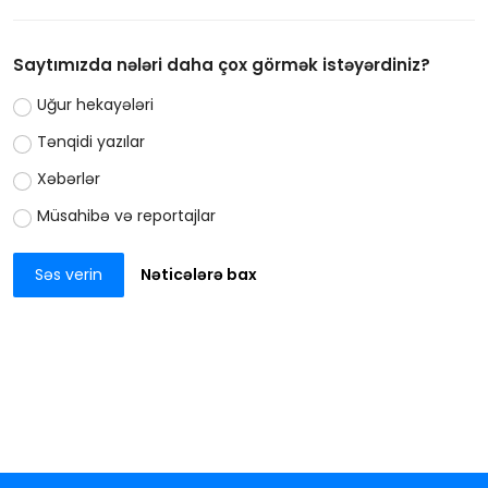
Saytımızda nələri daha çox görmək istəyərdiniz?
Uğur hekayələri
Tənqidi yazılar
Xəbərlər
Müsahibə və reportajlar
Səs verin
Nəticələrə bax