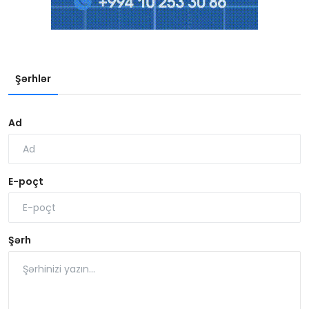
Şərhlər
Ad
E-poçt
Şərh