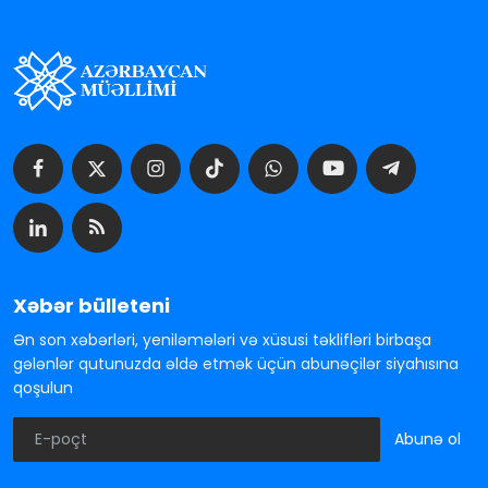
Xəbər bülleteni
Ən son xəbərləri, yeniləmələri və xüsusi təklifləri birbaşa
gələnlər qutunuzda əldə etmək üçün abunəçilər siyahısına
qoşulun
Abunə ol