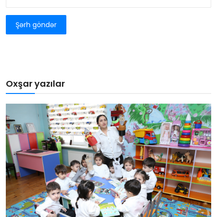
Şərh göndər
Oxşar yazılar