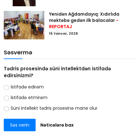
Yenidən Ağdamdayıq: Xıdırlıda
məktəbə gedən ilk balacalar
-
REPORTAJ
16 Yanvar, 2026
Səsvermə
Tədris prosesində süni intellektdən istifadə
edirsinizmi?
İstifadə edirəm
İstifadə etmirəm
Süni intellekt tədris prosesinə mane olur
Səs verin
Nəticələrə bax