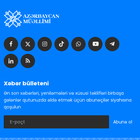
Xəbər bülleteni
Ən son xəbərləri, yeniləmələri və xüsusi təklifləri birbaşa
gələnlər qutunuzda əldə etmək üçün abunəçilər siyahısına
qoşulun
Abunə ol