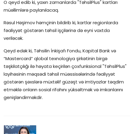
O qeyd edib ki, yaxın zamanlarda "TəhsilPlus" kartları
müəllimlərə paylanılacaq.
İctimai şura
Rəsul Həşimov həmçinin bildirib ki, kartlar regionlarda
Dünya
fəaliyyət göstərən təhsil işçilərinə də eyni vaxtda
veriləcək.
Qeyd edək ki, Təhsilin İnkişafı Fondu, Kapital Bank və
“Mastercard” qlobal texnologiya şirkətinin birgə
təşkilatçılığı ilə həyata keçirilən çoxfunksional "TəhsilPlus"
layihəsinin məqsədi təhsil müəssisələrində fəaliyyət
göstərən şəxslərə müxtəlif güzəşt və imtiyazlar təqdim
etməklə onların sosial rifahını yüksəltmək və imkanlarını
genişləndirməkdir.