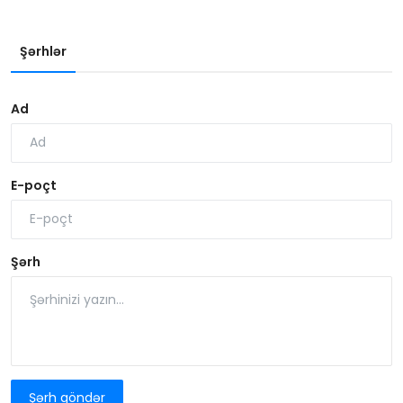
Şərhlər
Ad
E-poçt
Şərh
Şərh göndər