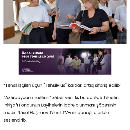
Gündəlik
Rəsmi
Təhsil
Müsahibə
Elm və innovasiya
Təhlil
Reportaj
“Təhsil işçiləri üçün "TəhsilPlus" kartları artıq sifariş edilib”.
“Azərbaycan müəllimi” xəbər verir ki, bu barədə Təhsilin
Pedaqogika
İnkişafı Fondunun Layihələrin idarə olunması şöbəsinin
Regionlar
müdiri Rəsul Həşimov Təhsil TV-nin qonağı olarkən
səsləndirib.
Qəzetin PDF arxivi