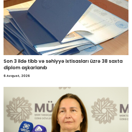
Son 3 ildə tibb və səhiyyə ixtisasları üzrə 38 saxta
diplom aşkarlanıb
6 Avqust, 2026