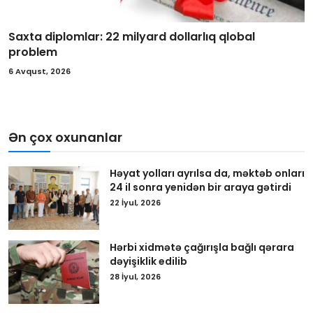
Saxta diplomlar: 22 milyard dollarlıq qlobal
problem
6 Avqust, 2026
Ən çox oxunanlar
Həyat yolları ayrılsa da, məktəb onları
24 il sonra yenidən bir araya gətirdi
22 İyul, 2026
Hərbi xidmətə çağırışla bağlı qərara
dəyişiklik edilib
28 İyul, 2026