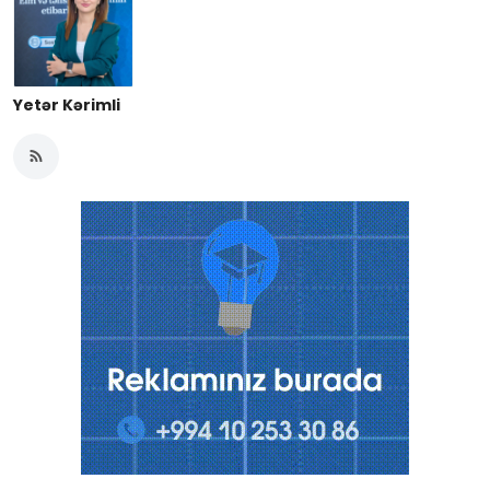
Yetər Kərimli