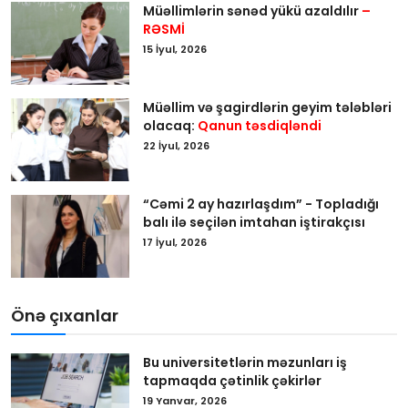
Müəllimlərin sənəd yükü azaldılır
–
RƏSMİ
15 İyul, 2026
Müəllim və şagirdlərin geyim tələbləri
olacaq:
Qanun təsdiqləndi
22 İyul, 2026
“Cəmi 2 ay hazırlaşdım” - Topladığı
balı ilə seçilən imtahan iştirakçısı
17 İyul, 2026
Önə çıxanlar
Bu universitetlərin məzunları iş
tapmaqda çətinlik çəkirlər
19 Yanvar, 2026