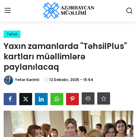
Giriş
Qeydiyyat
Təhsil
Yaxın zamanlarda "TəhsilPlus"
Qəzetə elan ver
kartları müəllimlərə
Əlaqə
paylanılacaq
Haqqımızda
Yetər Kərimli
12 Dekabr, 2025 - 15:54
Reklam və elan
Biz kimik?
Bütün xəbərlər