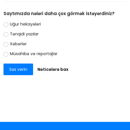
Saytımızda nələri daha çox görmək istəyərdiniz?
Uğur hekayələri
Tənqidi yazılar
Xəbərlər
Müsahibə və reportajlar
Səs verin
Nəticələrə bax