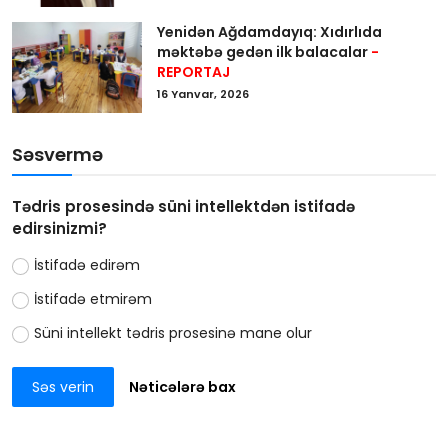
Yenidən Ağdamdayıq: Xıdırlıda
məktəbə gedən ilk balacalar
-
REPORTAJ
16 Yanvar, 2026
Səsvermə
Tədris prosesində süni intellektdən istifadə
edirsinizmi?
İstifadə edirəm
İstifadə etmirəm
Süni intellekt tədris prosesinə mane olur
Səs verin
Nəticələrə bax