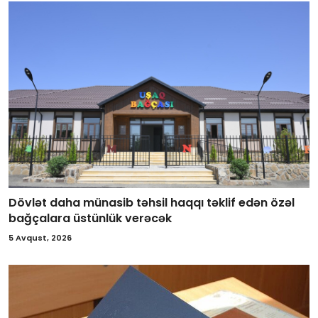
Dövlət daha münasib təhsil haqqı təklif edən özəl
bağçalara üstünlük verəcək
5 Avqust, 2026