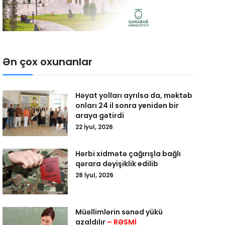
Ən çox oxunanlar
Həyat yolları ayrılsa da, məktəb
onları 24 il sonra yenidən bir
araya gətirdi
22 İyul, 2026
Hərbi xidmətə çağırışla bağlı
qərara dəyişiklik edilib
28 İyul, 2026
Müəllimlərin sənəd yükü
azaldılır
– RƏSMİ