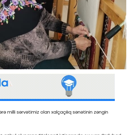
ə milli sərvətimiz olan xalçaçılıq sənətinin zəngin