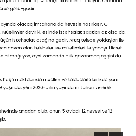
yinə qəbul olunaraq “Xalçaçı” ixtisasında oxuyan Ordubad
dərsə gəlib-gedir.
r ayında olacaq imtahana da həvəslə hazırlaşır. O
 Müəllimlər deyir ki, əslində istehsalat saatları az olsa da,
ün istehsalat otağına gedir. Artıq tələbə yoldaşları ilə
a cavan olan tələbələr isə müəllimləri ilə yanaşı, Hicrət
lmə atmağı yox, eyni zamanda bilik qazanmaq eşqini də
 Peşə məktəbində müəllim və tələbələrlə birlikdə yeni
 79 yaşında, yəni 2026-c ilin yayında imtahan verərək
əhərində anadan olub, onun 5 övladı, 12 nəvəsi və 12
ıb.