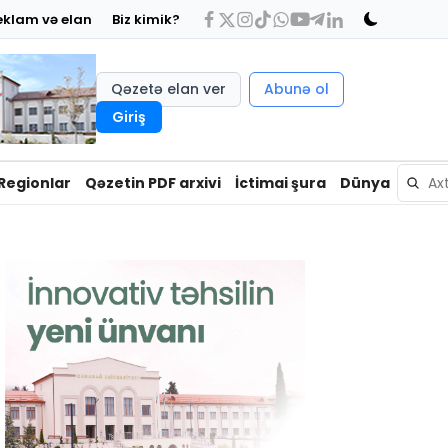
eklam və elan
Biz kimik?
Qəzetə elan ver
Abunə ol
Giriş
Regionlar
Qəzetin PDF arxivi
İctimai şura
Dünya