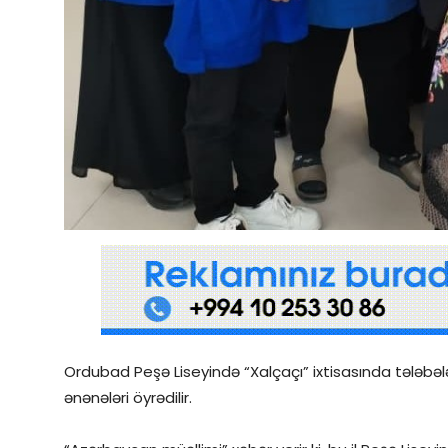
Qəzetin PDF arxivi
İctimai şura
Dünya
Ordubad Peşə Liseyində “Xalçaçı” ixtisasında tələbələr
ənənələri öyrədilir.