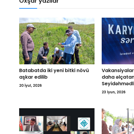
Oxşar yazılar
Batabatda iki yeni bitki növü
Vakansiyalar
aşkar edilib
daha əlçatan
Seyidəhmədl
20 İyul, 2026
23 İyun, 2026