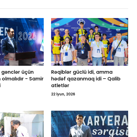
 gənclər üçün
Rəqiblər güclü idi, amma
 olmalıdır - Samir
hədəf qazanmaq idi – Qalib
i
atletlər
22 İyun, 2026