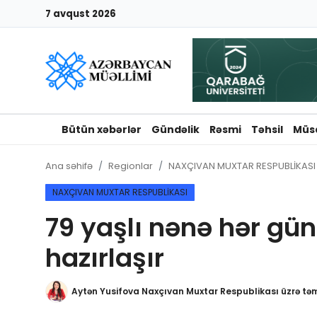
7 avqust 2026
Giriş
Qeydiyyat
Qəzetə elan ver
Bütün xəbərlər
Gündəlik
Rəsmi
Təhsil
Müs
Əlaqə
Ana səhifə
Regionlar
NAXÇIVAN MUXTAR RESPUBLİKASI
Haqqımızda
NAXÇIVAN MUXTAR RESPUBLİKASI
79 yaşlı nənə hər gü
Reklam və elan
hazırlaşır
Biz kimik?
Aytən Yusifova Naxçıvan Muxtar Respublikası üzrə təm
Bütün xəbərlər