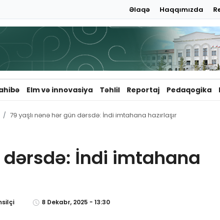
Əlaqə
Haqqımızda
R
ahibə
Elm və innovasiya
Təhlil
Reportaj
Pedaqogika
79 yaşlı nənə hər gün dərsdə: İndi imtahana hazırlaşır
n dərsdə: İndi imtahana
silçi
8 Dekabr, 2025 - 13:30