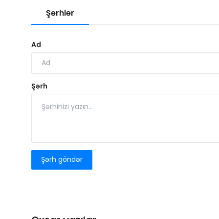
Şərhlər
Ad
Şərh
Şərh göndər