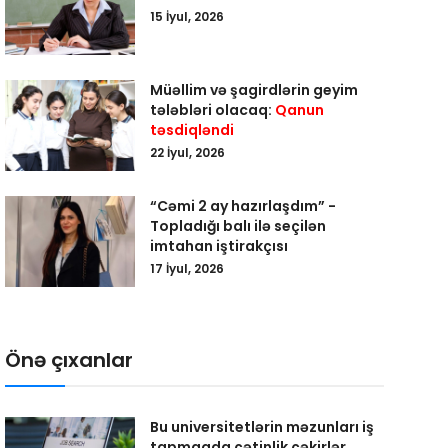
15 İyul, 2026
Müəllim və şagirdlərin geyim
tələbləri olacaq:
Qanun
təsdiqləndi
22 İyul, 2026
“Cəmi 2 ay hazırlaşdım” -
Topladığı balı ilə seçilən
imtahan iştirakçısı
17 İyul, 2026
Önə çıxanlar
Bu universitetlərin məzunları iş
tapmaqda çətinlik çəkirlər