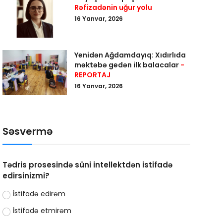
Rəfizadənin uğur yolu
16 Yanvar, 2026
Yenidən Ağdamdayıq: Xıdırlıda
məktəbə gedən ilk balacalar
-
REPORTAJ
16 Yanvar, 2026
Səsvermə
Tədris prosesində süni intellektdən istifadə
edirsinizmi?
İstifadə edirəm
İstifadə etmirəm