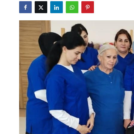
Gündəlik
Rəsmi
Təhsil
Müsahibə
Elm və innovasiya
Təhlil
Reportaj
Pedaqogika
Regionlar