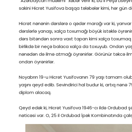
“Azərbaycan müəllimi” xəbər verir ki, bu il Peşə Lise
sakini Hicrət Yusifova başqa tələbələr kimi, hər gün 
Hicrət nənənin dərslərə o qədər marağı var ki, yanva
dərslərlə yanaşı, xalça toxumağı böyük istəklə öyrənir.
dərs bitəndən sonra vaxt tapan kimi xalça toxumaq üç
birlikdə bir neçə balaca xalça da toxuyub. Ondan yaşc
nənədən də ilmə atmağı öyrənirlər. Görünür təkcə i
ondan öyrənirlər.
Noyabrın 19-u Hicrət Yusifovanın 79 yaşı tamam olub.
yaşını qeyd edib. Sevindirici hal budur ki, artıq nənə
diplom alacaq.
Qeyd edək ki, Hicrət Yusifova 1946-cı ildə Ordubad ş
nəticəsi var. O, 25 il Ordubad İpək Kombinatında çalış