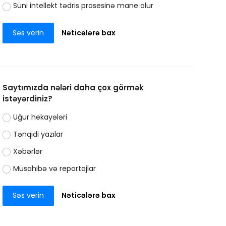
Süni intellekt tədris prosesinə mane olur
Səs verin
Nəticələrə bax
Saytımızda nələri daha çox görmək
istəyərdiniz?
Uğur hekayələri
Tənqidi yazılar
Xəbərlər
Müsahibə və reportajlar
Səs verin
Nəticələrə bax