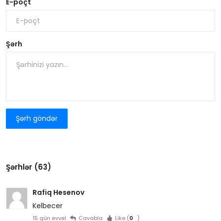
E-poçt
Şərh
Şərh göndər
Şərhlər (63)
Rafiq Hesenov
Kelbecer
15 gün əvvəl
Cavabla
Like (
0
)