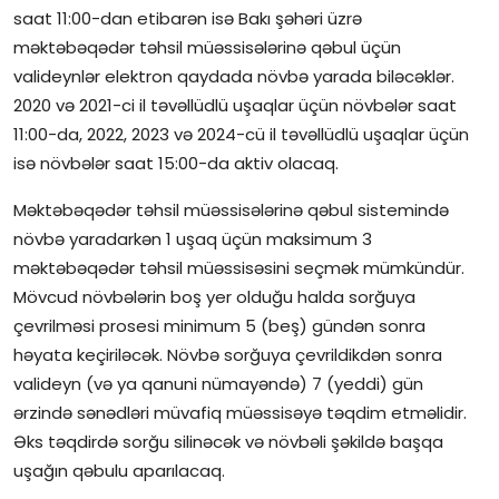
saat 11:00-dan etibarən isə Bakı şəhəri üzrə
İctimai şura
məktəbəqədər təhsil müəssisələrinə qəbul üçün
valideynlər elektron qaydada növbə yarada biləcəklər.
Dünya
2020 və 2021-ci il təvəllüdlü uşaqlar üçün növbələr saat
11:00-da, 2022, 2023 və 2024-cü il təvəllüdlü uşaqlar üçün
isə növbələr saat 15:00-da aktiv olacaq.
Məktəbəqədər təhsil müəssisələrinə qəbul sistemində
növbə yaradarkən 1 uşaq üçün maksimum 3
məktəbəqədər təhsil müəssisəsini seçmək mümkündür.
Mövcud növbələrin boş yer olduğu halda sorğuya
çevrilməsi prosesi minimum 5 (beş) gündən sonra
həyata keçiriləcək. Növbə sorğuya çevrildikdən sonra
valideyn (və ya qanuni nümayəndə) 7 (yeddi) gün
ərzində sənədləri müvafiq müəssisəyə təqdim etməlidir.
Əks təqdirdə sorğu silinəcək və növbəli şəkildə başqa
uşağın qəbulu aparılacaq.