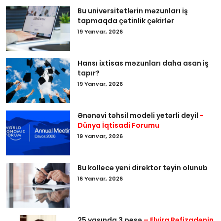
Bu universitetlərin məzunları iş
tapmaqda çətinlik çəkirlər
19 Yanvar, 2026
Hansı ixtisas məzunları daha asan iş
tapır?
19 Yanvar, 2026
Ənənəvi təhsil modeli yetərli deyil
-
Dünya İqtisadi Forumu
19 Yanvar, 2026
Bu kollecə yeni direktor təyin olunub
16 Yanvar, 2026
25 yaşında 3 peşə
– Elvira Rəfizadənin