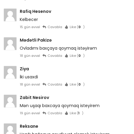
Rafiq Hesenov
Kelbecer
15 gün əvvəl
Cavabla
Like (
0
)
Mədətli Pakizə
Ovladımı baxçaya qoymaq istəyirəm
18 gün əvvəl
Cavabla
Like (
0
)
Ziya
İki usaxdi
18 gün əvvəl
Cavabla
Like (
0
)
Zabit Nesirov
Mən uşaqı baxcaya qoymaq isteyirem
19 gün əvvəl
Cavabla
Like (
1
)
Reksane