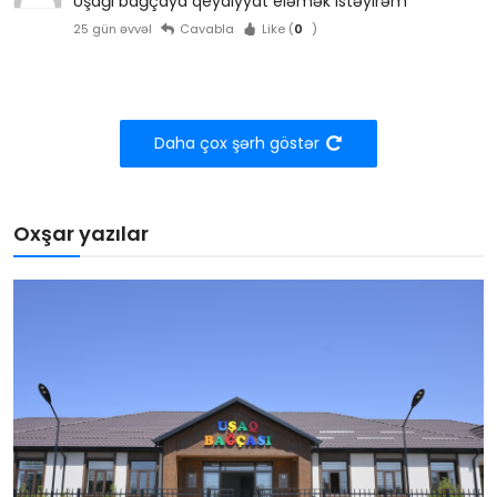
Uşağı bağçaya qeydiyyat eləmək istəyirəm
25 gün əvvəl
Cavabla
Like (
0
)
Daha çox şərh göstər
Oxşar yazılar