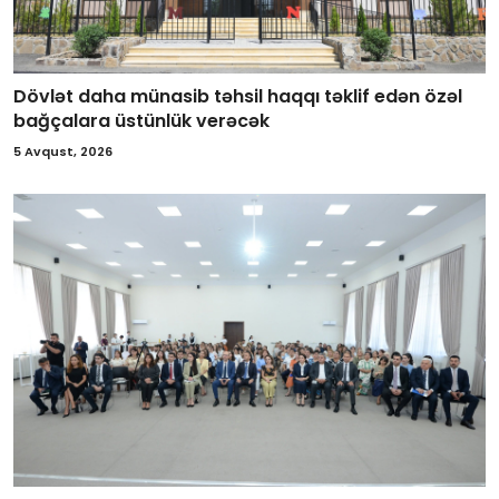
Dövlət daha münasib təhsil haqqı təklif edən özəl
bağçalara üstünlük verəcək
5 Avqust, 2026