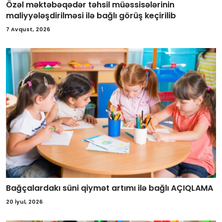
Özəl məktəbəqədər təhsil müəssisələrinin
maliyyələşdirilməsi ilə bağlı görüş keçirilib
7 Avqust, 2026
Bağçalardakı süni qiymət artımı ilə bağlı AÇIQLAMA
20 İyul, 2026