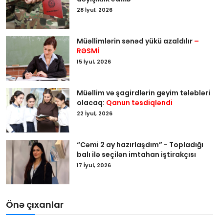
28 İyul, 2026
Müəllimlərin sənəd yükü azaldılır
–
RƏSMİ
15 İyul, 2026
Müəllim və şagirdlərin geyim tələbləri
olacaq:
Qanun təsdiqləndi
22 İyul, 2026
“Cəmi 2 ay hazırlaşdım” - Topladığı
balı ilə seçilən imtahan iştirakçısı
17 İyul, 2026
Önə çıxanlar