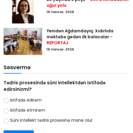
uğur yolu
16 Yanvar, 2026
Yenidən Ağdamdayıq: Xıdırlıda
məktəbə gedən ilk balacalar
-
REPORTAJ
16 Yanvar, 2026
Səsvermə
Tədris prosesində süni intellektdən istifadə
edirsinizmi?
İstifadə edirəm
İstifadə etmirəm
Süni intellekt tədris prosesinə mane olur