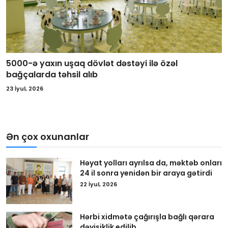
5000-ə yaxın uşaq dövlət dəstəyi ilə özəl
bağçalarda təhsil alıb
23 İyul, 2026
Ən çox oxunanlar
Həyat yolları ayrılsa da, məktəb onları
24 il sonra yenidən bir araya gətirdi
22 İyul, 2026
Hərbi xidmətə çağırışla bağlı qərara
dəyişiklik edilib