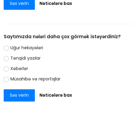
Səs verin
Nəticələrə bax
Saytımızda nələri daha çox görmək istəyərdiniz?
Uğur hekayələri
Tənqidi yazılar
Xəbərlər
Müsahibə və reportajlar
Səs verin
Nəticələrə bax