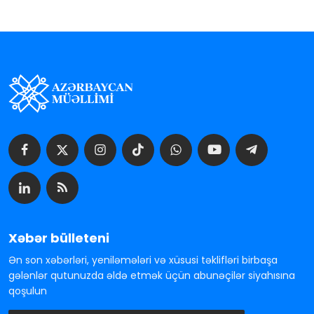
Xəbər bülleteni
Ən son xəbərləri, yeniləmələri və xüsusi təklifləri birbaşa
gələnlər qutunuzda əldə etmək üçün abunəçilər siyahısına
qoşulun