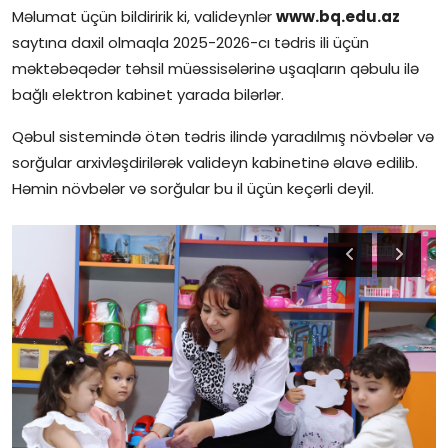
Məlumat üçün bildiririk ki, valideynlər
www.bq.edu.az
saytına daxil olmaqla 2025-2026-cı tədris ili üçün
məktəbəqədər təhsil müəssisələrinə uşaqların qəbulu ilə
bağlı elektron kabinet yarada bilərlər.
Qəbul sistemində ötən tədris ilində yaradılmış növbələr və
sorğular arxivləşdirilərək valideyn kabinetinə əlavə edilib.
Həmin növbələr və sorğular bu il üçün keçərli deyil.