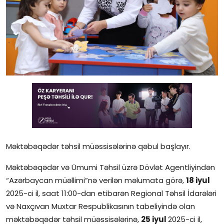
Gündəlik
Rəsmi
Təhsil
Müsahibə
Elm və innovasiya
Təhlil
Reportaj
Məktəbəqədər təhsil müəssisələrinə qəbul başlayır.
Məktəbəqədər və Ümumi Təhsil üzrə Dövlət Agentliyindən
Pedaqogika
“Azərbaycan müəllimi”nə verilən məlumata görə,
18 iyul
Regionlar
2025-ci il, saat 11:00-dan etibarən Regional Təhsil İdarələri
və Naxçıvan Muxtar Respublikasının tabeliyində olan
Qəzetin PDF arxivi
məktəbəqədər təhsil müəssisələrinə,
25 iyul
2025-ci il,