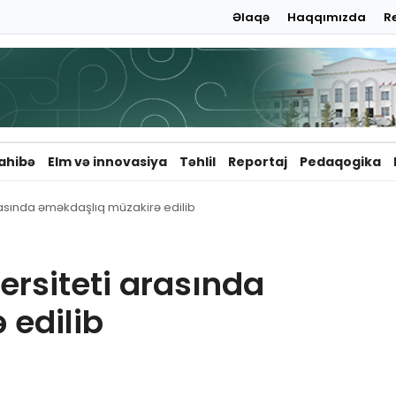
Əlaqə
Haqqımızda
R
ahibə
Elm və innovasiya
Təhlil
Reportaj
Pedaqogika
arasında əməkdaşlıq müzakirə edilib
ersiteti arasında
 edilib