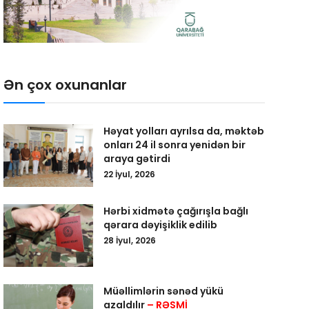
Ən çox oxunanlar
Həyat yolları ayrılsa da, məktəb
onları 24 il sonra yenidən bir
araya gətirdi
22 İyul, 2026
Hərbi xidmətə çağırışla bağlı
qərara dəyişiklik edilib
28 İyul, 2026
Müəllimlərin sənəd yükü
azaldılır
– RƏSMİ