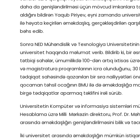
daha da genişləndirilməsi üçün mövcud imkanlara to
aldığını bildirən Yaqub Piriyev, eyni zamanda universi
ilə həyata keçirilən əməkdaşlıq, gerçəkləşdirilən qarşı
bəhs edib.
Sonra NED Mühəndislik və Texnologiya Universitetinin
universitet haqqında məlumat verib. Bildirib ki, bir əs
tətbiqi sahələr, ümumilikdə 100-dən artıq ixtisas üzrə 
və magistratura proqramlarının icra olunduğunu, 30 l
tədqiqat sahəsində qazanılan bir sıra nailiyyətləri ön
qocaman təhsil ocağının BMU ilə də əməkdaşlığa mar
birgə tədqiqatlar aparmaq təklifini irəli sürüb.
Universitetin Kompüter və informasiya sistemləri müh
Hesablama üzrə Milli Mərkəzin direktoru, Prof. Dr. Məh
arasında əməkdaşlığın genişləndirilməsini bilik və t
İki universitet arasında əməkdaşlığın mümkün istiqa