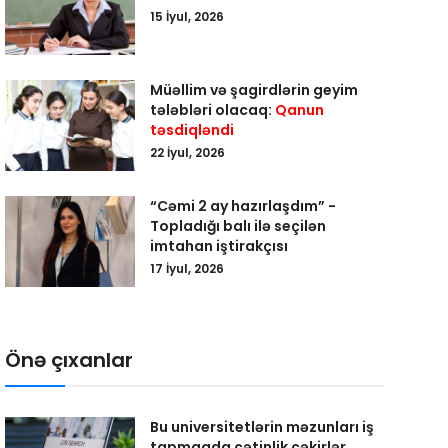
15 İyul, 2026
Müəllim və şagirdlərin geyim
tələbləri olacaq:
Qanun
təsdiqləndi
22 İyul, 2026
“Cəmi 2 ay hazırlaşdım” -
Topladığı balı ilə seçilən
imtahan iştirakçısı
17 İyul, 2026
Önə çıxanlar
Bu universitetlərin məzunları iş
tapmaqda çətinlik çəkirlər