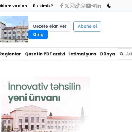
eklam və elan
Biz kimik?
Qəzetə elan ver
Abunə ol
Giriş
Regionlar
Qəzetin PDF arxivi
İctimai şura
Dünya