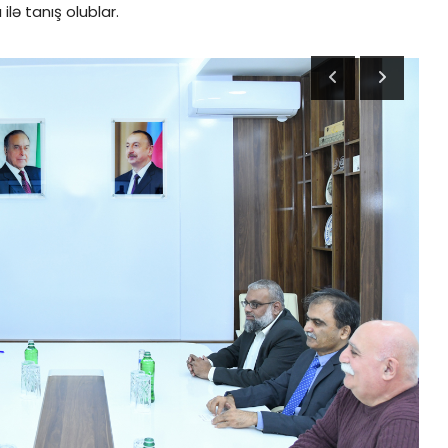
lə tanış olublar.