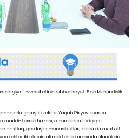
nologiya Universitetinin rəhbər heyəti Bakı Mühəndislik
 qonaqlarla görüşdə rektor Yaqub Piriyev əsasən
-nun maddi-texniki bazası, o cümlədən tədqiqat
nın dostluq, qardaşlıq münasibətləri, eləcə də müxtəlif
yan rektor iki ölkənin ali məktəbləri arasında əlaqələrin