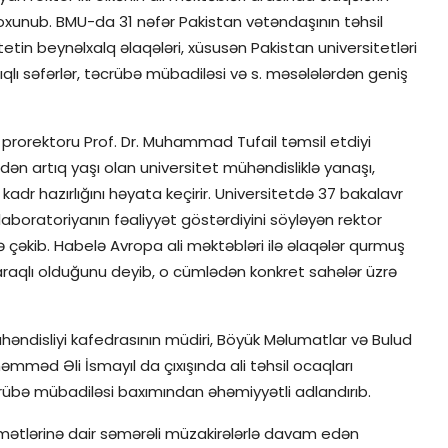
xunub. BMU-da 31 nəfər Pakistan vətəndaşının təhsil
tetin beynəlxalq əlaqələri, xüsusən Pakistan universitetləri
lıqlı səfərlər, təcrübə mübadiləsi və s. məsələlərdən geniş
 prorektoru Prof. Dr. Muhammad Tufail təmsil etdiyi
rdən artıq yaşı olan universitet mühəndisliklə yanaşı,
kadr hazırlığını həyata keçirir. Universitetdə 37 bakalavr
aboratoriyanın fəaliyyət göstərdiyini söyləyən rektor
ə çəkib. Habelə Avropa ali məktəbləri ilə əlaqələr qurmuş
aqlı olduğunu deyib, o cümlədən konkret sahələr üzrə
əndisliyi kafedrasının müdiri, Böyük Məlumatlar və Bulud
əmməd Əli İsmayıl da çıxışında ali təhsil ocaqları
əcrübə mübadiləsi baxımından əhəmiyyətli adlandırıb.
mətlərinə dair səmərəli müzakirələrlə davam edən