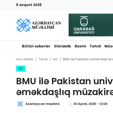
6 avqust 2026
Giriş
Qeydiyyat
Qəzetə elan ver
Bütün xəbərlər
Gündəlik
Rəsmi
Təhsil
Müs
Əlaqə
Ana səhifə
Təhsil
ALİ
BMU ilə Pakistan universiteti 
Haqqımızda
ALİ
BMU ilə Pakistan univ
Reklam və elan
əməkdaşlıq müzakirə
Biz kimik?
Azərbaycan müəllimi
30 Aprel, 2025 - 12:04
Bütün xəbərlər