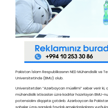
Qəzetin PDF arxivi
İctimai şura
Dünya
Pakistan İslam Respublikasının NED Mühəndislik və Tex
Universitetində (BMU) olub.
Universitetdən “Azərbaycan müəllimi” xəbər verir ki,
mühəndislik ixtisasları üzrə kadrlar hazırlayan BMU
potensialını diqqətə çatdırıb. Azərbaycan ilə Pakista
sahələr üzrə qarşılıqlı faydalı əməkdaşlıqlarını vurğula