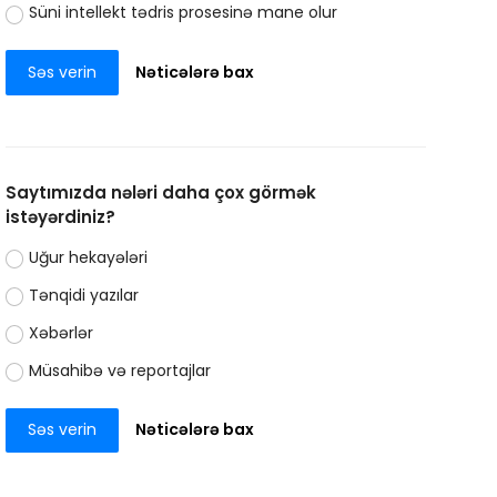
Süni intellekt tədris prosesinə mane olur
Səs verin
Nəticələrə bax
Saytımızda nələri daha çox görmək
istəyərdiniz?
Uğur hekayələri
Tənqidi yazılar
Xəbərlər
Müsahibə və reportajlar
Səs verin
Nəticələrə bax