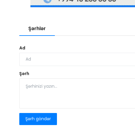
Şərhlər
Ad
Şərh
Şərh göndər