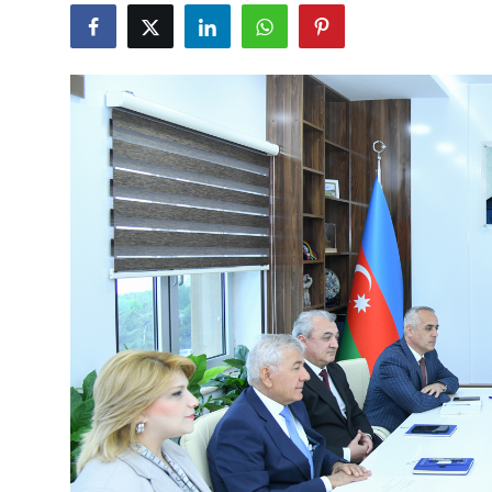
Gündəlik
Rəsmi
Təhsil
Müsahibə
Elm və innovasiya
Təhlil
Reportaj
Pedaqogika
Regionlar