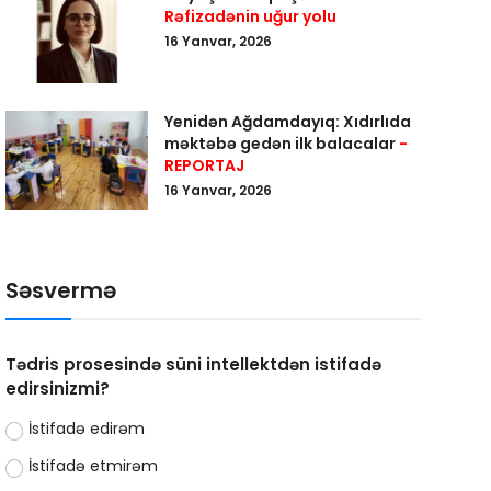
Rəfizadənin uğur yolu
16 Yanvar, 2026
Yenidən Ağdamdayıq: Xıdırlıda
məktəbə gedən ilk balacalar
-
REPORTAJ
16 Yanvar, 2026
Səsvermə
Tədris prosesində süni intellektdən istifadə
edirsinizmi?
İstifadə edirəm
İstifadə etmirəm