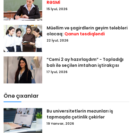
RƏSMİ
15 İyul, 2026
Müəllim və şagirdlərin geyim tələbləri
olacaq:
Qanun təsdiqləndi
22 İyul, 2026
“Cəmi 2 ay hazırlaşdım” - Topladığı
balı ilə seçilən imtahan iştirakçısı
17 İyul, 2026
Önə çıxanlar
Bu universitetlərin məzunları iş
tapmaqda çətinlik çəkirlər
19 Yanvar, 2026