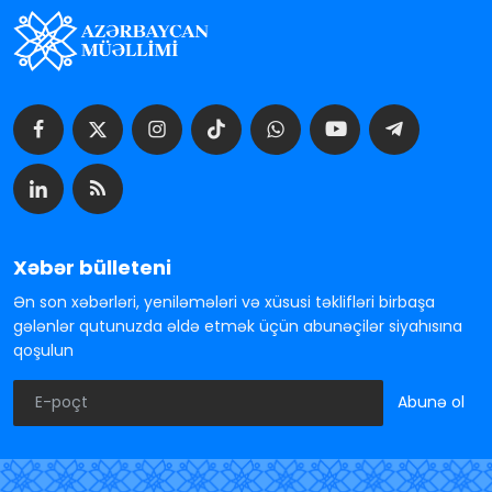
Xəbər bülleteni
Ən son xəbərləri, yeniləmələri və xüsusi təklifləri birbaşa
gələnlər qutunuzda əldə etmək üçün abunəçilər siyahısına
qoşulun
Abunə ol