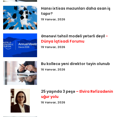
Hansı ixtisas məzunları daha asan iş
tapır?
19 Yanvar, 2026
Ənənəvi təhsil modeli yetərli deyil
-
Dünya İqtisadi Forumu
19 Yanvar, 2026
Bu kollecə yeni direktor təyin olunub
16 Yanvar, 2026
25 yaşında 3 peşə
– Elvira Rəfizadənin
uğur yolu
16 Yanvar, 2026