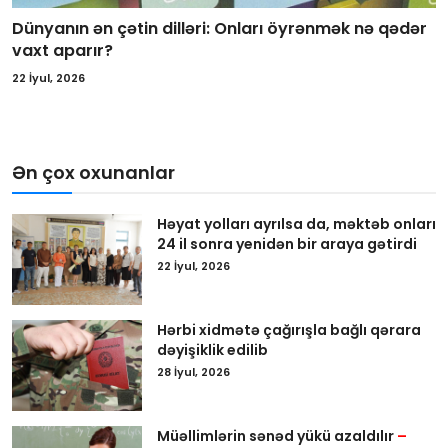
Dünyanın ən çətin dilləri: Onları öyrənmək nə qədər
vaxt aparır?
22 İyul, 2026
Ən çox oxunanlar
Həyat yolları ayrılsa da, məktəb onları
24 il sonra yenidən bir araya gətirdi
22 İyul, 2026
Hərbi xidmətə çağırışla bağlı qərara
dəyişiklik edilib
28 İyul, 2026
Müəllimlərin sənəd yükü azaldılır
–