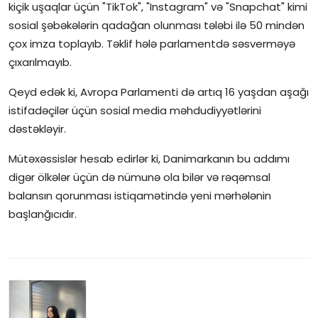
kiçik uşaqlar üçün "TikTok", "Instagram" və "Snapchat" kimi
sosial şəbəkələrin qadağan olunması tələbi ilə 50 mindən
çox imza toplayıb. Təklif hələ parlamentdə səsverməyə
çıxarılmayıb.
Qeyd edək ki, Avropa Parlamenti də artıq 16 yaşdan aşağı
istifadəçilər üçün sosial media məhdudiyyətlərini
dəstəkləyir.
Mütəxəssislər hesab edirlər ki, Danimarkanın bu addımı
digər ölkələr üçün də nümunə ola bilər və rəqəmsal
balansın qorunması istiqamətində yeni mərhələnin
başlanğıcıdır.