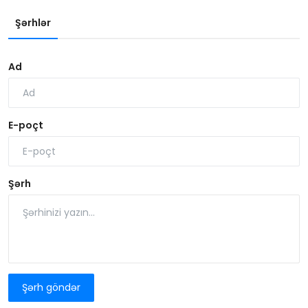
Şərhlər
Ad
E-poçt
Şərh
Şərh göndər