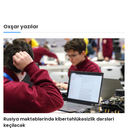
Oxşar yazılar
Rusiya məktəblərində kibertəhlükəsizlik dərsləri
keçiləcək