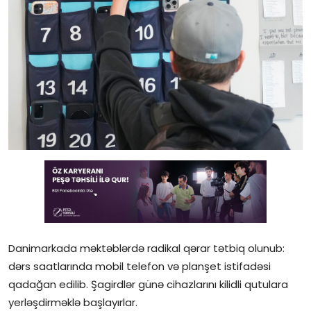
Gündəlik
Rəsmi
Təhsil
Müsahibə
Elm və innovasiya
Təhlil
Reportaj
Pedaqogika
Danimarkada məktəblərdə radikal qərar tətbiq olunub:
dərs saatlarında mobil telefon və planşet istifadəsi
Regionlar
qadağan edilib. Şagirdlər günə cihazlarını kilidli qutulara
Qəzetin PDF arxivi
yerləşdirməklə başlayırlar.