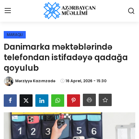
Giriş
Qeydiyyat
MARAQLI
Danimarka məktəblərində
Qəzetə elan ver
telefondan istifadəyə qadağa
Əlaqə
qoyulub
Haqqımızda
Mərziyyə Kazımzadə
16 Aprel, 2026 - 15:30
Reklam və elan
Biz kimik?
Bütün xəbərlər