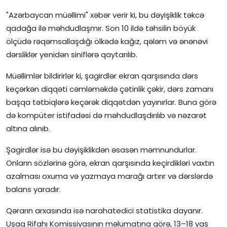
"Azərbaycan müəllimi" xəbər verir ki, bu dəyişiklik təkcə
İctimai şura
qadağa ilə məhdudlaşmır. Son 10 ildə təhsilin böyük
ölçüdə rəqəmsallaşdığı ölkədə kağız, qələm və ənənəvi
Dünya
dərsliklər yenidən siniflərə qaytarılıb.
Müəllimlər bildirirlər ki, şagirdlər ekran qarşısında dərs
keçərkən diqqəti cəmləməkdə çətinlik çəkir, dərs zamanı
başqa tətbiqlərə keçərək diqqətdən yayınırlar. Buna görə
də kompüter istifadəsi də məhdudlaşdırılıb və nəzarət
altına alınıb.
Şagirdlər isə bu dəyişiklikdən əsasən məmnundurlar.
Onların sözlərinə görə, ekran qarşısında keçirdikləri vaxtın
azalması oxuma və yazmaya marağı artırır və dərslərdə
balans yaradır.
Qərarın arxasında isə narahatedici statistika dayanır.
Uşaq Rifahı Komissiyasının məlumatına görə, 13–18 yaş