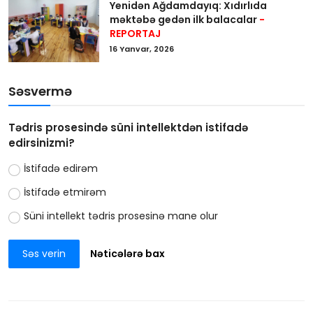
Yenidən Ağdamdayıq: Xıdırlıda
məktəbə gedən ilk balacalar
-
REPORTAJ
16 Yanvar, 2026
Səsvermə
Tədris prosesində süni intellektdən istifadə
edirsinizmi?
İstifadə edirəm
İstifadə etmirəm
Süni intellekt tədris prosesinə mane olur
Səs verin
Nəticələrə bax