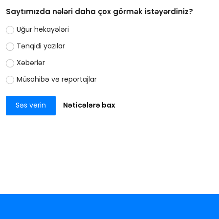
Saytımızda nələri daha çox görmək istəyərdiniz?
Uğur hekayələri
Tənqidi yazılar
Xəbərlər
Müsahibə və reportajlar
Səs verin
Nəticələrə bax