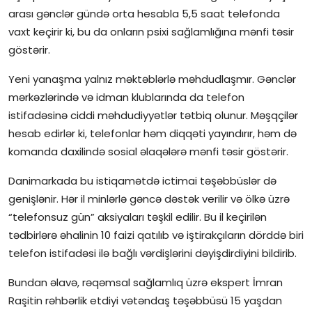
arası gənclər gündə orta hesabla 5,5 saat telefonda
vaxt keçirir ki, bu da onların psixi sağlamlığına mənfi təsir
göstərir.
Yeni yanaşma yalnız məktəblərlə məhdudlaşmır. Gənclər
mərkəzlərində və idman klublarında da telefon
istifadəsinə ciddi məhdudiyyətlər tətbiq olunur. Məşqçilər
hesab edirlər ki, telefonlar həm diqqəti yayındırır, həm də
komanda daxilində sosial əlaqələrə mənfi təsir göstərir.
Danimarkada bu istiqamətdə ictimai təşəbbüslər də
genişlənir. Hər il minlərlə gəncə dəstək verilir və ölkə üzrə
“telefonsuz gün” aksiyaları təşkil edilir. Bu il keçirilən
tədbirlərə əhalinin 10 faizi qatılıb və iştirakçıların dörddə biri
telefon istifadəsi ilə bağlı vərdişlərini dəyişdirdiyini bildirib.
Bundan əlavə, rəqəmsal sağlamlıq üzrə ekspert İmran
Raşitin rəhbərlik etdiyi vətəndaş təşəbbüsü 15 yaşdan