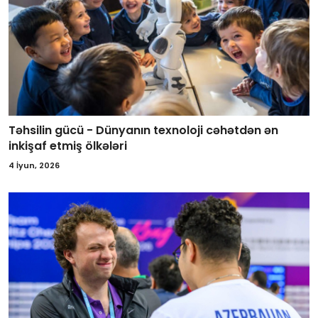
Təhsilin gücü - Dünyanın texnoloji cəhətdən ən
inkişaf etmiş ölkələri
4 İyun, 2026