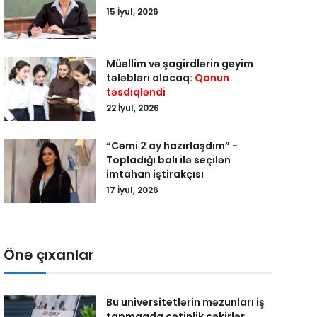
15 İyul, 2026
Müəllim və şagirdlərin geyim
tələbləri olacaq:
Qanun
təsdiqləndi
22 İyul, 2026
“Cəmi 2 ay hazırlaşdım” -
Topladığı balı ilə seçilən
imtahan iştirakçısı
17 İyul, 2026
Önə çıxanlar
Bu universitetlərin məzunları iş
tapmaqda çətinlik çəkirlər