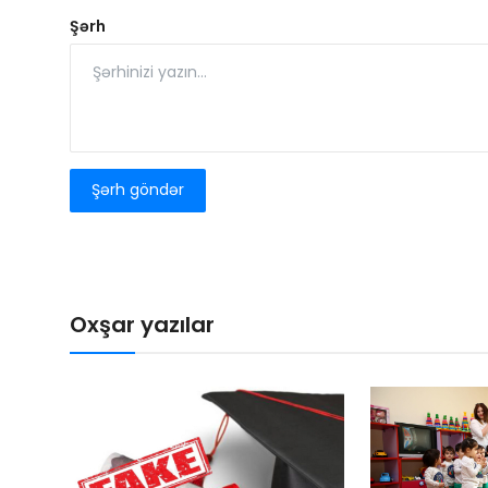
Şərh
Şərh göndər
Oxşar yazılar