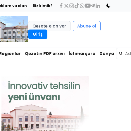
eklam və elan
Biz kimik?
Qəzetə elan ver
Abunə ol
Giriş
Regionlar
Qəzetin PDF arxivi
İctimai şura
Dünya