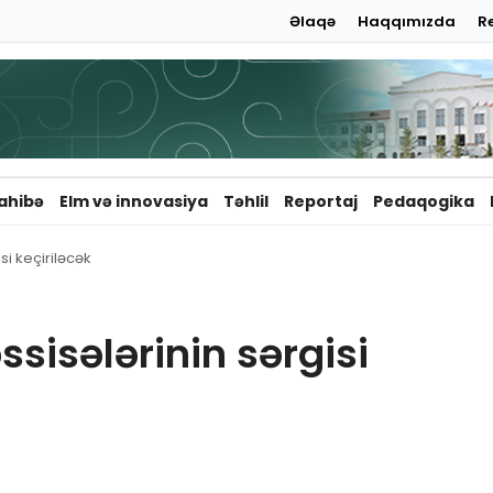
Əlaqə
Haqqımızda
R
ahibə
Elm və innovasiya
Təhlil
Reportaj
Pedaqogika
si keçiriləcək
ssisələrinin sərgisi