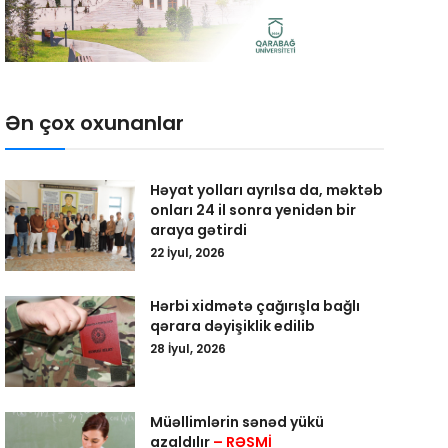
Ən çox oxunanlar
Həyat yolları ayrılsa da, məktəb
onları 24 il sonra yenidən bir
araya gətirdi
22 İyul, 2026
Hərbi xidmətə çağırışla bağlı
qərara dəyişiklik edilib
28 İyul, 2026
Müəllimlərin sənəd yükü
azaldılır
– RƏSMİ