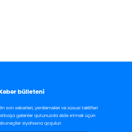
Xəbər bülleteni
Ən son xəbərləri, yeniləmələri və xüsusi təklifləri
birbaşa gələnlər qutunuzda əldə etmək üçün
abunəçilər siyahısına qoşulun