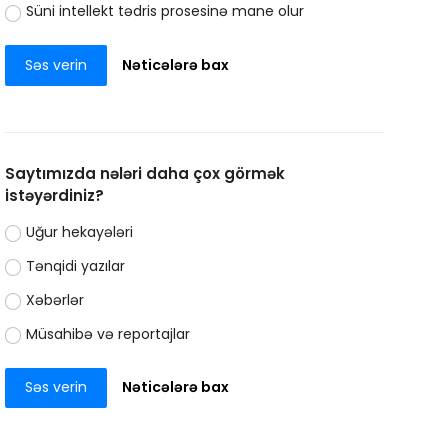
Süni intellekt tədris prosesinə mane olur
Səs verin
Nəticələrə bax
Saytımızda nələri daha çox görmək
istəyərdiniz?
Uğur hekayələri
Tənqidi yazılar
Xəbərlər
Müsahibə və reportajlar
Səs verin
Nəticələrə bax