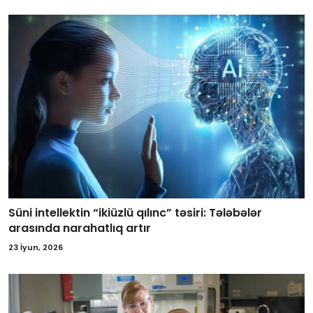
Süni intellektin “ikiüzlü qılınc” təsiri: Tələbələr
arasında narahatlıq artır
23 İyun, 2026