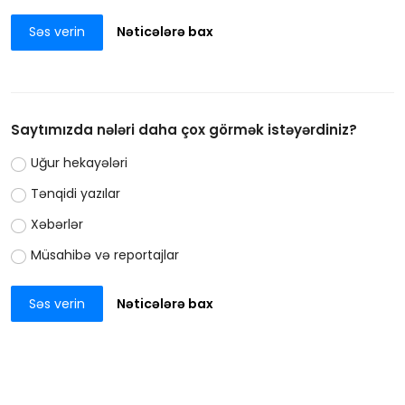
Səs verin
Nəticələrə bax
Saytımızda nələri daha çox görmək istəyərdiniz?
Uğur hekayələri
Tənqidi yazılar
Xəbərlər
Müsahibə və reportajlar
Səs verin
Nəticələrə bax