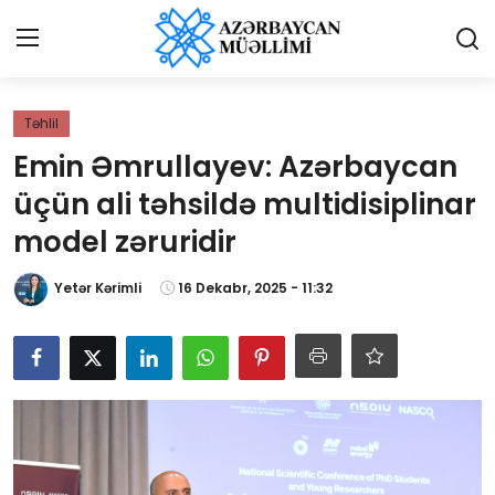
Giriş
Qeydiyyat
Təhlil
Emin Əmrullayev: Azərbaycan
Qəzetə elan ver
üçün ali təhsildə multidisiplinar
Əlaqə
model zəruridir
Haqqımızda
Yetər Kərimli
16 Dekabr, 2025 - 11:32
Reklam və elan
Biz kimik?
Bütün xəbərlər