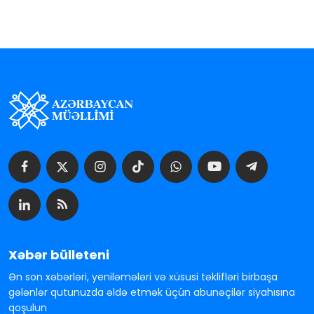
Xəbər bülleteni
Ən son xəbərləri, yeniləmələri və xüsusi təklifləri birbaşa
gələnlər qutunuzda əldə etmək üçün abunəçilər siyahısına
qoşulun