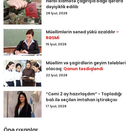
Hərbi xidmətə çağırışla bağlı qərara
dəyişiklik edilib
28 İyul, 2026
Müəllimlərin sənəd yükü azaldılır
–
RƏSMİ
15 İyul, 2026
Müəllim və şagirdlərin geyim tələbləri
olacaq:
Qanun təsdiqləndi
22 İyul, 2026
“Cəmi 2 ay hazırlaşdım” - Topladığı
balı ilə seçilən imtahan iştirakçısı
17 İyul, 2026
Önə çıxanlar