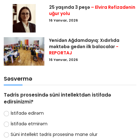
25 yaşında 3 peşə
– Elvira Rəfizadənin
uğur yolu
16 Yanvar, 2026
Yenidən Ağdamdayıq: Xıdırlıda
məktəbə gedən ilk balacalar
-
REPORTAJ
16 Yanvar, 2026
Səsvermə
Tədris prosesində süni intellektdən istifadə
edirsinizmi?
İstifadə edirəm
İstifadə etmirəm
Süni intellekt tədris prosesinə mane olur