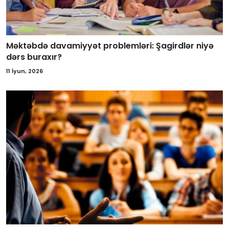
Məktəbdə davamiyyət problemləri: Şagirdlər niyə
dərs buraxır?
11 İyun, 2026