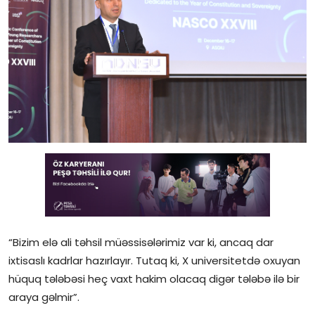
Gündəlik
Rəsmi
Təhsil
Müsahibə
Elm və innovasiya
Təhlil
Reportaj
Pedaqogika
“Bizim elə ali təhsil müəssisələrimiz var ki, ancaq dar
ixtisaslı kadrlar hazırlayır. Tutaq ki, X universitetdə oxuyan
Regionlar
hüquq tələbəsi heç vaxt hakim olacaq digər tələbə ilə bir
araya gəlmir”.
Qəzetin PDF arxivi