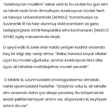
“Azərbaycan müəllimi” xəbər verir ki, bu sözləri bu gün elm
İctimai şura
və təhsil naziri Emin Əmrullayev Azərbaycan Dövlət Neft
və Sənaye Universitetində (ADNSU) “Konstitusiya və
Dünya
Suverenlik İli”nə həsr olunmuş doktorantların və gənc
tədqiqatçıların XXVIII Respublika elmi konfransının (NASCO
XXVIII) açılış mərasimində deyib.
O qeyd edib ki, belə olan halda yetişən kadrlar arasında
heç bir bilgi alış-verişi olmur: “Bəlkə, hansısa böyük ölkələr
üçün bu model uğurludur, amma Azərbaycan kimi ölkə
üçün ali təhsildə multidisiplinar model zəruridir”.
O bildirib ki, uzunmüddətli strategiyalarımız olmalıdır,
nəinki qısamüddətli hədəflər: “İstəyimiz odur ki, ali təhsillə
elm arasında daha çox əlaqə yaradaq. Bu istiqamətdə
əsaslı şəkildə kəmiyyət artımı var, düşünürəm ki, keyfiyyət
artımı da var”.