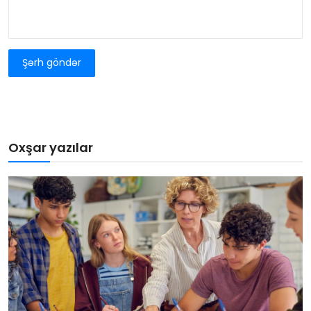
Şərh göndər
Oxşar yazılar