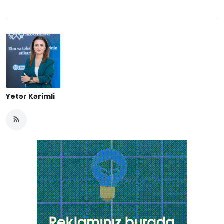
Yetər Kərimli