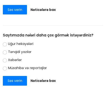
Səs verin
Nəticələrə bax
Saytımızda nələri daha çox görmək istəyərdiniz?
Uğur hekayələri
Tənqidi yazılar
Xəbərlər
Müsahibə və reportajlar
Səs verin
Nəticələrə bax