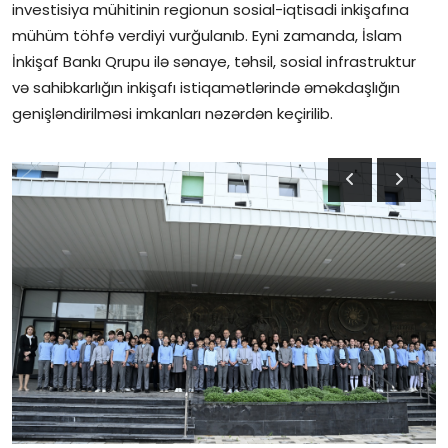
investisiya mühitinin regionun sosial-iqtisadi inkişafına
mühüm töhfə verdiyi vurğulanıb. Eyni zamanda, İslam
İnkişaf Bankı Qrupu ilə sənaye, təhsil, sosial infrastruktur
və sahibkarlığın inkişafı istiqamətlərində əməkdaşlığın
genişləndirilməsi imkanları nəzərdən keçirilib.