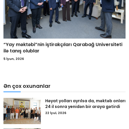
“Yay məktəbi”nin iştirakçıları Qarabağ Universiteti
ilə tanış olublar
5 İyun, 2026
Ən çox oxunanlar
Həyat yolları ayrılsa da, məktəb onları
24 il sonra yenidən bir araya gətirdi
22 İyul, 2026