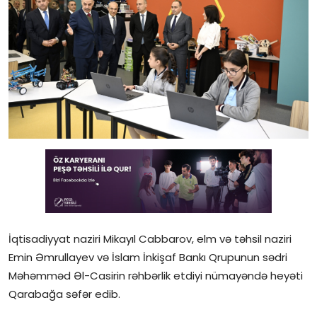
Gündəlik
Rəsmi
Təhsil
Müsahibə
Elm və innovasiya
Təhlil
Reportaj
İqtisadiyyat naziri Mikayıl Cabbarov, elm və təhsil naziri
Pedaqogika
Emin Əmrullayev və İslam İnkişaf Bankı Qrupunun sədri
Regionlar
Məhəmməd Əl-Casirin rəhbərlik etdiyi nümayəndə heyəti
Qarabağa səfər edib.
Qəzetin PDF arxivi