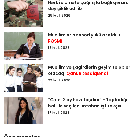
Hərbi xidmətə çağırışla bağlı qərara
dəyişiklik edilib
28 İyul, 2026
Müəllimlərin sənəd yükü azaldılır
–
RƏSMİ
15 İyul, 2026
Müəllim və şagirdlərin geyim tələbləri
olacaq:
Qanun təsdiqləndi
22 İyul, 2026
“Cəmi 2 ay hazırlaşdım” - Topladığı
balı ilə seçilən imtahan iştirakçısı
17 İyul, 2026