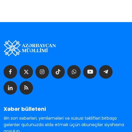
Xəbər bülleteni
Ən son xəbərləri, yeniləmələri və xüsusi təklifləri birbaşa
gələnlər qutunuzda əldə etmək üçün abunəçilər siyahısına
qoşulun