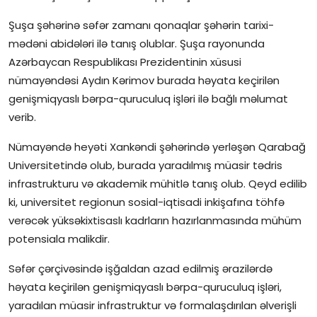
Şuşa şəhərinə səfər zamanı qonaqlar şəhərin tarixi-
mədəni abidələri ilə tanış olublar. Şuşa rayonunda
Azərbaycan Respublikası Prezidentinin xüsusi
nümayəndəsi Aydın Kərimov burada həyata keçirilən
genişmiqyaslı bərpa-quruculuq işləri ilə bağlı məlumat
verib.
Nümayəndə heyəti Xankəndi şəhərində yerləşən Qarabağ
Universitetində olub, burada yaradılmış müasir tədris
infrastrukturu və akademik mühitlə tanış olub. Qeyd edilib
ki, universitet regionun sosial-iqtisadi inkişafına töhfə
verəcək yüksəkixtisaslı kadrların hazırlanmasında mühüm
potensiala malikdir.
Səfər çərçivəsində işğaldan azad edilmiş ərazilərdə
həyata keçirilən genişmiqyaslı bərpa-quruculuq işləri,
yaradılan müasir infrastruktur və formalaşdırılan əlverişli