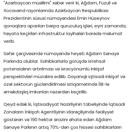
"Azərbaycan müəllimi" xəbər verir ki, Ağdam, Füzuli və
İctimai şura
Xocavənd rayonlarında Azərbaycan Respublikası
Prezidentinin xüsusi nümayəndəsi Emin Hüseynov
Dünya
qonaqlara aparılan bərpa quruculuq işləri, eyni zamanda,
həyata keçirilən infrastruktur layihələri barədə məlumat
verib.
Səfər çərçivəsində nümayəndə heyəti Ağdam Sənaye
Parkında olublar. Sahibkarlarla görüşdə istehsal
potensialının artırılması və ixracyönümlü inkişaf
perspektivləri müzakirə edilib. Dayanıqlı iqtisadi inkişaf və
özəl sektorun gücləndirilməsi istiqamətində İİB-lə
əməkdaşlıq imkanları nəzərdən keçirilib.
Qeyd edək ki, İqtisadiyyat Nazirliyinin tabeliyində İqtisadi
Zonaların İnkişafı Agentliyinin idarəçiliyində fəaliyyət
göstərən və 190 hektar ərazini əhatə edən Ağdam
Sənaye Parkının artıq 70%-dən çox hissəsi sahibkarların