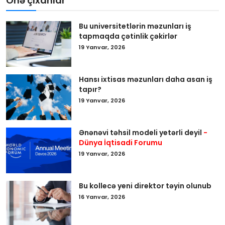
Önə çıxanlar
Bu universitetlərin məzunları iş
tapmaqda çətinlik çəkirlər
19 Yanvar, 2026
Hansı ixtisas məzunları daha asan iş
tapır?
19 Yanvar, 2026
Ənənəvi təhsil modeli yetərli deyil
-
Dünya İqtisadi Forumu
19 Yanvar, 2026
Bu kollecə yeni direktor təyin olunub
16 Yanvar, 2026