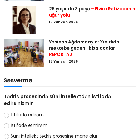
25 yaşında 3 peşə
– Elvira Rəfizadənin
uğur yolu
16 Yanvar, 2026
Yenidən Ağdamdayıq: Xıdırlıda
məktəbə gedən ilk balacalar
-
REPORTAJ
16 Yanvar, 2026
Səsvermə
Tədris prosesində süni intellektdən istifadə
edirsinizmi?
İstifadə edirəm
İstifadə etmirəm
Süni intellekt tədris prosesinə mane olur