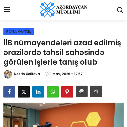
Giriş
Qeydiyyat
BÖYÜK QAYIDIŞ
İİB nümayəndələri azad edilmiş
Qəzetə elan ver
ərazilərdə təhsil sahəsində
Əlaqə
görülən işlərlə tanış olub
Haqqımızda
Nəzrin Xəlilova
9 May, 2026 - 12:57
Reklam və elan
Biz kimik?
Bütün xəbərlər