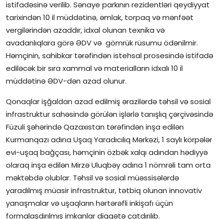
istifadəsinə verilib. Sənaye parkının rezidentləri qeydiyyat
tarixindən 10 il müddətinə, əmlak, torpaq və mənfəət
vergilərindən azaddır, idxal olunan texnika və
avadanlıqlara görə ƏDV və gömrük rüsumu ödənilmir.
Həmçinin, sahibkar tərəfindən istehsal prosesində istifadə
ediləcək bir sıra xammal və materialların idxalı 10 il
müddətinə ƏDV-dən azad olunur.
Qonaqlar işğaldan azad edilmiş ərazilərdə təhsil və sosial
infrastruktur sahəsində görülən işlərlə tanışlıq çərçivəsində
Füzuli şəhərində Qazaxıstan tərəfindən inşa edilən
Kurmanqazı adına Uşaq Yaradıcılıq Mərkəzi, 1 saylı körpələr
evi-uşaq bağçası, həmçinin özbək xalqı adından hədiyyə
olaraq inşa edilən Mirzə Uluqbəy adına 1 nömrəli tam orta
məktəbdə olublar. Təhsil və sosial müəssisələrdə
yaradılmış müasir infrastruktur, tətbiq olunan innovativ
yanaşmalar və uşaqların hərtərəfli inkişafı üçün
formalaşdırılmış imkanlar diqqətə çatdırılıb.