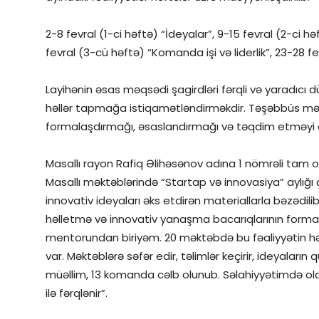
2-8 fevral (1-ci həftə) “İdeyalar”, 9-15 fevral (2-ci 
fevral (3-cü həftə) “Komanda işi və liderlik”, 23-28 f
Layihənin əsas məqsədi şagirdləri fərqli və yaradıcı
həllər tapmağa istiqamətləndirməkdir. Təşəbbüs məktə
formalaşdırmağı, əsaslandırmağı və təqdim etməyi d
Masallı rayon Rafiq Əlihəsənov adına 1 nömrəli tam ort
Masallı məktəblərində “Startap və innovasiya” aylığı ç
innovativ ideyaları əks etdirən materiallarla bəzədi
həlletmə və innovativ yanaşma bacarıqlarının formal
mentorundan biriyəm. 20 məktəbdə bu fəaliyyətin həy
var. Məktəblərə səfər edir, təlimlər keçirir, ideyaları
müəllim, 13 komanda cəlb olunub. Səlahiyyətimdə ola
ilə fərqlənir”.