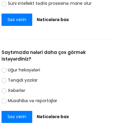
Süni intellekt tədris prosesinə mane olur
Səs verin
Nəticələrə bax
Saytımızda nələri daha çox görmək
istəyərdiniz?
Uğur hekayələri
Tənqidi yazılar
Xəbərlər
Müsahibə və reportajlar
Səs verin
Nəticələrə bax