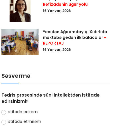
Rəfizadənin uğur yolu
16 Yanvar, 2026
Yenidən Ağdamdayıq: Xıdırlıda
məktəbə gedən ilk balacalar
-
REPORTAJ
16 Yanvar, 2026
Səsvermə
Tədris prosesində süni intellektdən istifadə
edirsinizmi?
İstifadə edirəm
İstifadə etmirəm