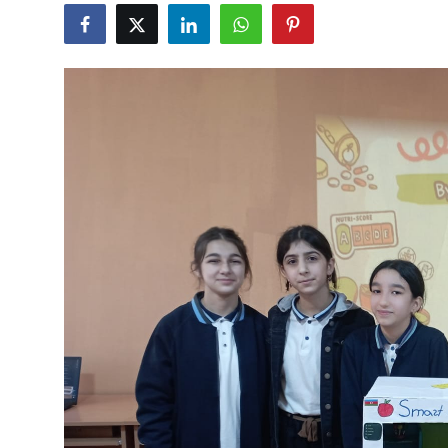
Gündəlik
Rəsmi
Təhsil
Müsahibə
Elm və innovasiya
Təhlil
Reportaj
Pedaqogika
Regionlar