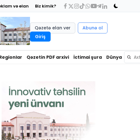
eklam və elan
Biz kimik?
Qəzetə elan ver
Abunə ol
Giriş
Regionlar
Qəzetin PDF arxivi
İctimai şura
Dünya