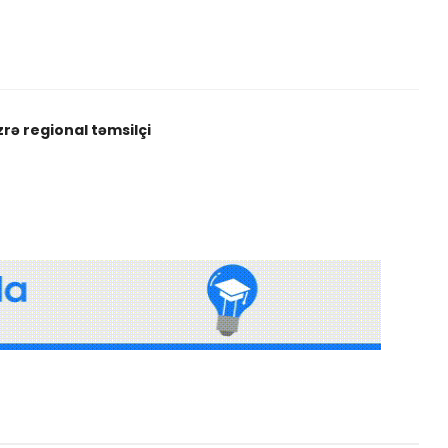
zrə regional təmsilçi