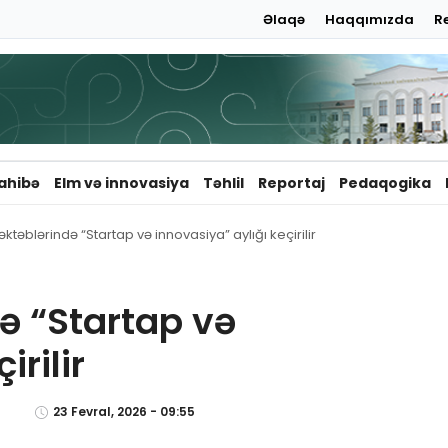
Əlaqə
Haqqımızda
R
ahibə
Elm və innovasiya
Təhlil
Reportaj
Pedaqogika
ktəblərində “Startap və innovasiya” aylığı keçirilir
ə “Startap və
irilir
23 Fevral, 2026 - 09:55