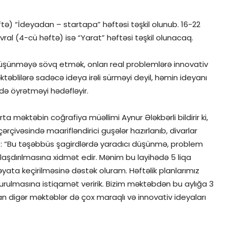
həftə) “İdeyadan – startapa” həftəsi təşkil olunub. 16-22
evral (4-cü həftə) isə “Yarat” həftəsi təşkil olunacaq.
 düşünməyə sövq etmək, onları real problemlərə innovativ
blilərə sadəcə ideya irəli sürməyi deyil, həmin ideyanı
ə öyrətməyi hədəfləyir.
a məktəbin coğrafiya müəllimi Aynur Ələkbərli bildirir ki,
ərçivəsində maarifləndirici guşələr hazırlanıb, divarlar
lib: “Bu təşəbbüs şagirdlərdə yaradıcı düşünmə, problem
aşdırılmasına xidmət edir. Mənim bu layihədə 5 liqa
ata keçirilməsinə dəstək oluram. Həftəlik planlarımız
n qurulmasına istiqamət veririk. Bizim məktəbdən bu aylığa 3
n digər məktəblər də çox maraqlı və innovativ ideyaları