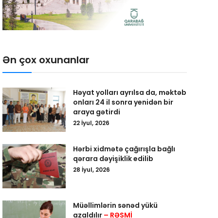
Ən çox oxunanlar
Həyat yolları ayrılsa da, məktəb
onları 24 il sonra yenidən bir
araya gətirdi
22 İyul, 2026
Hərbi xidmətə çağırışla bağlı
qərara dəyişiklik edilib
28 İyul, 2026
Müəllimlərin sənəd yükü
azaldılır
– RƏSMİ