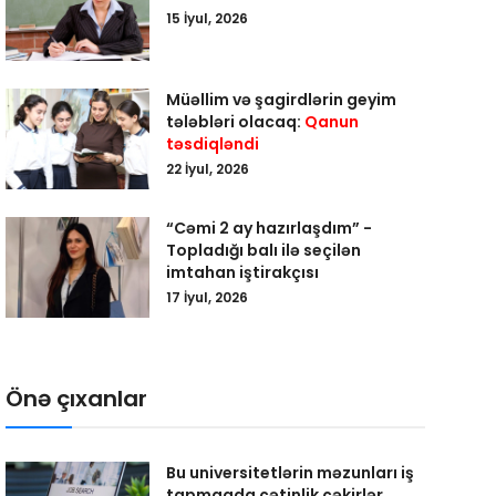
15 İyul, 2026
Müəllim və şagirdlərin geyim
tələbləri olacaq:
Qanun
təsdiqləndi
22 İyul, 2026
“Cəmi 2 ay hazırlaşdım” -
Topladığı balı ilə seçilən
imtahan iştirakçısı
17 İyul, 2026
Önə çıxanlar
Bu universitetlərin məzunları iş
tapmaqda çətinlik çəkirlər