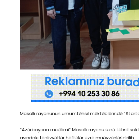
Qəzetin PDF arxivi
İctimai şura
Dünya
Masallı rayonunun ümumtəhsil məktəblərində “Startap v
“Azərbaycan müəllimi” Masallı rayonu üzrə təhsil sekt
ayındakı fəaliyyətlər həftələr üzrə müəyyənləşdirilib.