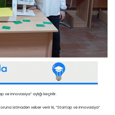
ə innovasiya” aylığı keçirilir.
oruna istinadən xəbər verir ki, “Startap və innovasiya”