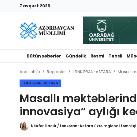
7 avqust 2026
Giriş
Qeydiyyat
Qəzetə elan ver
Bütün xəbərlər
Gündəlik
Rəsmi
Təhsil
Müs
Əlaqə
Ana səhifə
Regionlar
LƏNKƏRAN-ASTARA
Masallı mə
Haqqımızda
LƏNKƏRAN-ASTARA
Masallı məktəblərind
Reklam və elan
innovasiya” aylığı keç
Biz kimik?
Nilufər Hacılı / Lənkəran-Astara üzrə regional təmsilçi
Bütün xəbərlər