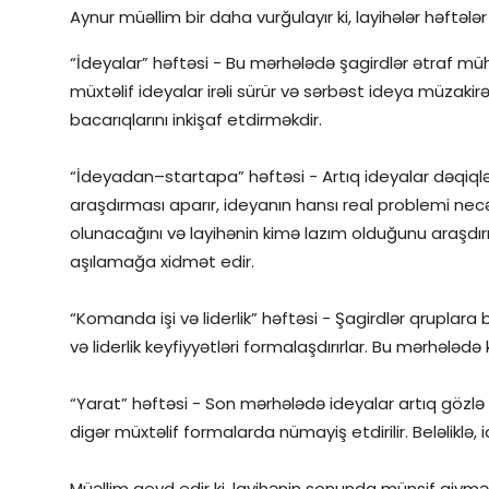
Aynur müəllim bir daha vurğulayır ki, layihələr həftələr
“İdeyalar” həftəsi - Bu mərhələdə şagirdlər ətraf mü
müxtəlif ideyalar irəli sürür və sərbəst ideya müzakir
bacarıqlarını inkişaf etdirməkdir.
“İdeyadan–startapa” həftəsi - Artıq ideyalar dəqiqləşd
araşdırması aparır, ideyanın hansı real problemi necə
olunacağını və layihənin kimə lazım olduğunu araşdırı
aşılamağa xidmət edir.
“Komanda işi və liderlik” həftəsi - Şagirdlər qruplara 
və liderlik keyfiyyətləri formalaşdırırlar. Bu mərhələd
“Yarat” həftəsi - Son mərhələdə ideyalar artıq gözlə
digər müxtəlif formalarda nümayiş etdirilir. Beləliklə, 
Müəllim qeyd edir ki, layihənin sonunda münsif qiy