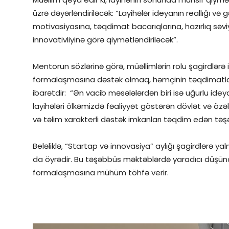
üzrə dəyərləndiriləcək: “Layihələr ideyanın reallığı və
motivasiyasına, təqdimat bacarıqlarına, hazırlıq səviyy
innovativliyinə görə qiymətləndiriləcək”.
Mentorun sözlərinə görə, müəllimlərin rolu şagirdlərə
formalaşmasına dəstək olmaq, həmçinin təqdimatl
ibarətdir: “Ən vacib məsələlərdən biri isə uğurlu idey
layihələri ölkəmizdə fəaliyyət göstərən dövlət və ö
və təlim xarakterli dəstək imkanları təqdim edən təşə
Beləliklə, “Startap və innovasiya” aylığı şagirdlərə yal
da öyrədir. Bu təşəbbüs məktəblərdə yaradıcı düşün
formalaşmasına mühüm töhfə verir.