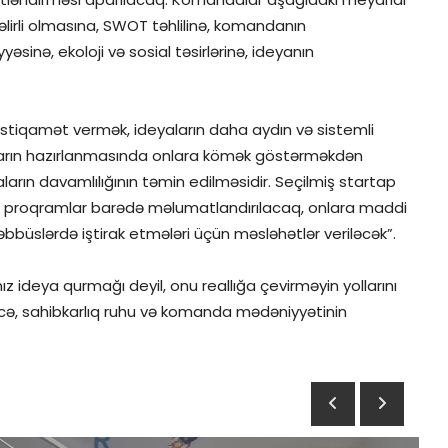
 gəlirli olmasına, SWOT təhlilinə, komandanın
əsinə, ekoloji və sosial təsirlərinə, ideyanın
 istiqamət vermək, ideyaların daha aydın və sistemli
arın hazırlanmasında onlara kömək göstərməkdən
aların davamlılığının təmin edilməsidir. Seçilmiş startap
zəl proqramlar barədə məlumatlandırılacaq, onlara maddi
bbüslərdə iştirak etmələri üçün məsləhətlər veriləcək”.
nız ideya qurmağı deyil, onu reallığa çevirməyin yollarını
cə, sahibkarlıq ruhu və komanda mədəniyyətinin