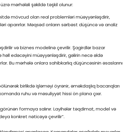
 üzrə mərhələli şəkildə təşkil olunur:
hitdə mövcud olan real problemləri müəyyənləşdirir,
ələri aparırlar. Məqsəd onların sərbəst düşüncə və analiz
irilir və biznes modelinə çevrilir. Şagirdlər bazar
 həll edəcəyini müəyyənləşdirir, gəlirin necə əldə
rlar. Bu mərhələ onlara sahibkarlıq düşüncəsinin əsaslarını
bölünərək birlikdə işləməyi öyrənir, əməkdaşlıq bacarıqları
ə komanda ruhu və məsuliyyət hissi ön plana çıxır.
 görünən formaya salınır. Layihələr təqdimat, model və
ideya konkret nəticəyə çevrilir”.
mətləndirməsi aparılacaq. Komandalar aşağıdakı meyarlar