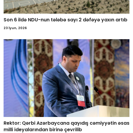
Son 6 ildə NDU-nun tələbə sayı 2 dəfəyə yaxın artıb
23 İyun, 2026
Rektor: Qərbi Azərbaycana qayıdış cəmiyyətin əsas
milli ideyalarından birinə çevrilib