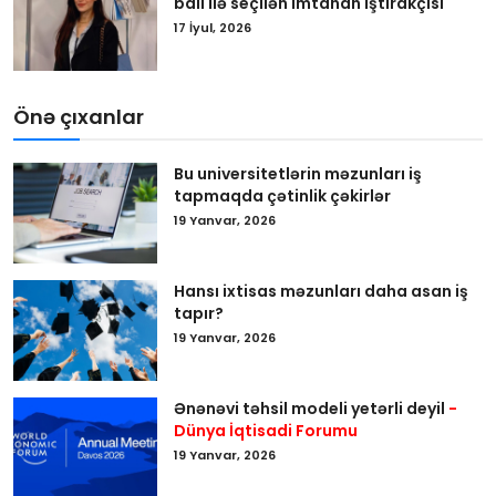
balı ilə seçilən imtahan iştirakçısı
17 İyul, 2026
Önə çıxanlar
Bu universitetlərin məzunları iş
tapmaqda çətinlik çəkirlər
19 Yanvar, 2026
Hansı ixtisas məzunları daha asan iş
tapır?
19 Yanvar, 2026
Ənənəvi təhsil modeli yetərli deyil
-
Dünya İqtisadi Forumu
19 Yanvar, 2026