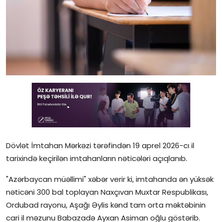
Gündəlik
Rəsmi
Təhsil
Müsahibə
Elm və innovasiya
Təhlil
Reportaj
Dövlət İmtahan Mərkəzi tərəfindən 19 aprel 2026-cı il
tarixində keçirilən imtahanların nəticələri açıqlanıb.
Pedaqogika
"Azərbaycan müəllimi" xəbər verir ki, imtahanda ən yüksək
Regionlar
nəticəni 300 bal toplayan Naxçıvan Muxtar Respublikası,
Ordubad rayonu, Aşağı Əylis kənd tam orta məktəbinin
Qəzetin PDF arxivi
cari il məzunu Babazadə Ayxan Asiman oğlu göstərib.