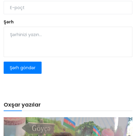
Şərh
Şərh göndər
Oxşar yazılar