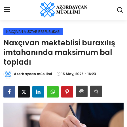
Giriş
Qeydiyyat
NAXÇIVAN MUXTAR RESPUBLİKASI
Naxçıvan məktəblisi buraxılış
Qəzetə elan ver
imtahanında maksimum bal
Əlaqə
topladı
Haqqımızda
Azərbaycan müəllimi
15 May, 2026 - 16:23
Reklam və elan
Biz kimik?
Bütün xəbərlər