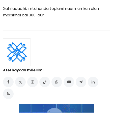
İctimai şura
Xatırladaq ki, imtahanda toplanılması mümkün olan
maksimal bal 300-dür.
Dünya
Azərbaycan müəllimi