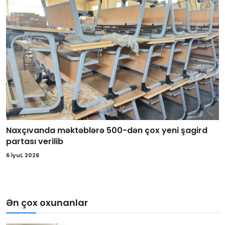
Naxçıvanda məktəblərə 500-dən çox yeni şagird
partası verilib
6 İyul, 2026
Ən çox oxunanlar