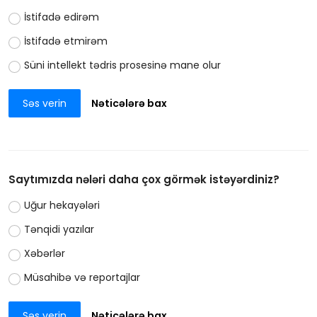
İstifadə edirəm
İstifadə etmirəm
Süni intellekt tədris prosesinə mane olur
Səs verin
Nəticələrə bax
Saytımızda nələri daha çox görmək istəyərdiniz?
Uğur hekayələri
Tənqidi yazılar
Xəbərlər
Müsahibə və reportajlar
Səs verin
Nəticələrə bax