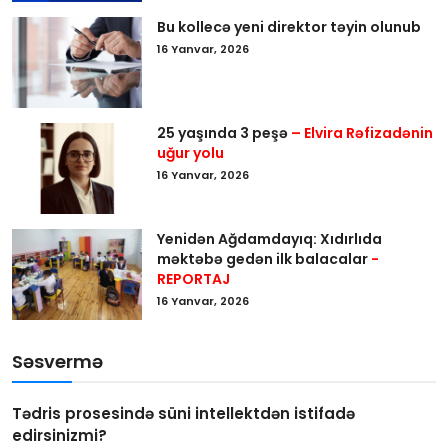
Bu kollecə yeni direktor təyin olunub
16 Yanvar, 2026
25 yaşında 3 peşə
– Elvira Rəfizadənin
uğur yolu
16 Yanvar, 2026
Yenidən Ağdamdayıq: Xıdırlıda
məktəbə gedən ilk balacalar
-
REPORTAJ
16 Yanvar, 2026
Səsvermə
Tədris prosesində süni intellektdən istifadə
edirsinizmi?