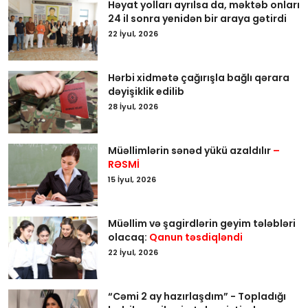
Həyat yolları ayrılsa da, məktəb onları
24 il sonra yenidən bir araya gətirdi
22 İyul, 2026
Hərbi xidmətə çağırışla bağlı qərara
dəyişiklik edilib
28 İyul, 2026
Müəllimlərin sənəd yükü azaldılır
–
RƏSMİ
15 İyul, 2026
Müəllim və şagirdlərin geyim tələbləri
olacaq:
Qanun təsdiqləndi
22 İyul, 2026
“Cəmi 2 ay hazırlaşdım” - Topladığı