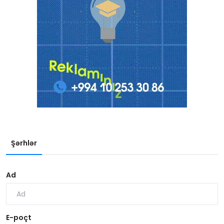
Şərhlər
Ad
E-poçt