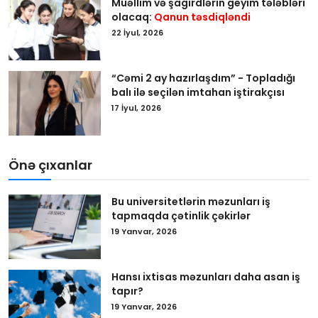
Müəllim və şagirdlərin geyim tələbləri
olacaq:
Qanun təsdiqləndi
22 İyul, 2026
“Cəmi 2 ay hazırlaşdım” - Topladığı
balı ilə seçilən imtahan iştirakçısı
17 İyul, 2026
Önə çıxanlar
Bu universitetlərin məzunları iş
tapmaqda çətinlik çəkirlər
19 Yanvar, 2026
Hansı ixtisas məzunları daha asan iş
tapır?
19 Yanvar, 2026