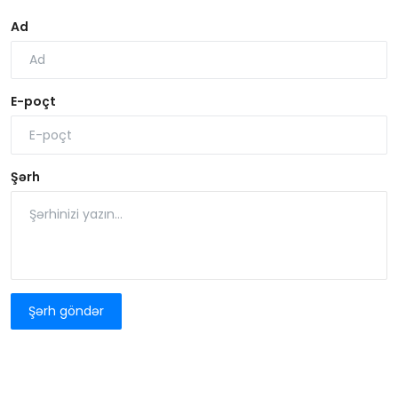
Ad
E-poçt
Şərh
Şərh göndər