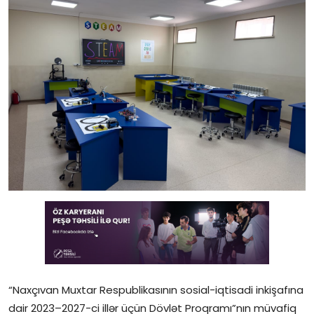
Gündəlik
Rəsmi
Təhsil
Müsahibə
Elm və innovasiya
Təhlil
Reportaj
Pedaqogika
Regionlar
“Naxçıvan Muxtar Respublikasının sosial-iqtisadi inkişafına
Qəzetin PDF arxivi
dair 2023–2027-ci illər üçün Dövlət Proqramı”nın müvafiq