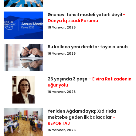
Ənənəvi təhsil modeli yetərli deyil
-
Dünya İqtisadi Forumu
19 Yanvar, 2026
Bu kollecə yeni direktor təyin olunub
16 Yanvar, 2026
25 yaşında 3 peşə
– Elvira Rəfizadənin
uğur yolu
16 Yanvar, 2026
Yenidən Ağdamdayıq: Xıdırlıda
məktəbə gedən ilk balacalar
-
REPORTAJ
16 Yanvar, 2026