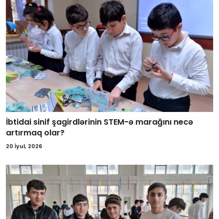
İbtidai sinif şagirdlərinin STEM-ə marağını necə
artırmaq olar?
20 İyul, 2026