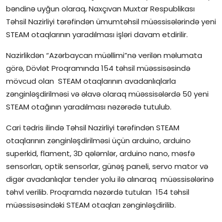
bəndinə uyğun olaraq, Naxçıvan Muxtar Respublikası
İctimai şura
Təhsil Nazirliyi tərəfindən ümumtəhsil müəssisələrində yeni
STEAM otaqlarının yaradılması işləri davam etdirilir.
Dünya
Nazirlikdən “Azərbaycan müəllimi”nə verilən məlumata
görə, Dövlət Proqramında 154 təhsil müəssisəsində
mövcud olan STEAM otaqlarının avadanlıqlarla
zənginləşdirilməsi və əlavə olaraq müəssisələrdə 50 yeni
STEAM otağının yaradılması nəzərədə tutulub.
Cari tədris ilində Təhsil Nazirliyi tərəfindən STEAM
otaqlarının zənginləşdirilməsi üçün arduino, arduino
superkid, flament, 3D qələmlər, arduino nano, məsfə
sensorları, optik sensorlar, günəş paneli, servo mator və
digər avadanlıqlar tender yolu ilə alınaraq müəssisələrinə
təhvl verilib. Proqramda nəzərdə tutulan 154 təhsil
müəssisəsindəki STEAM otaqları zənginləşdirilib.