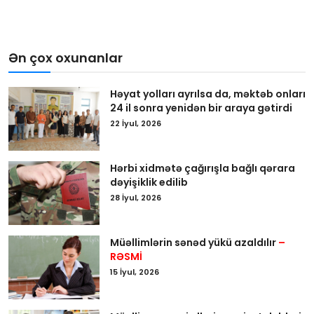
Ən çox oxunanlar
Həyat yolları ayrılsa da, məktəb onları
24 il sonra yenidən bir araya gətirdi
22 İyul, 2026
Hərbi xidmətə çağırışla bağlı qərara
dəyişiklik edilib
28 İyul, 2026
Müəllimlərin sənəd yükü azaldılır
–
RƏSMİ
15 İyul, 2026