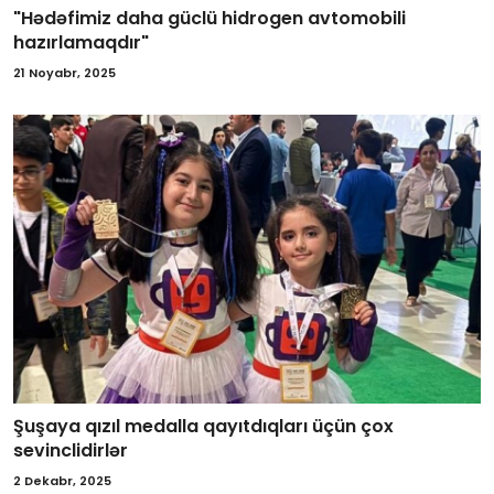
"Hədəfimiz daha güclü hidrogen avtomobili
hazırlamaqdır"
21 Noyabr, 2025
Şuşaya qızıl medalla qayıtdıqları üçün çox
sevinclidirlər
2 Dekabr, 2025