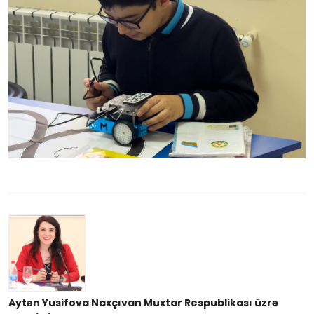
Aytən Yusifova Naxçıvan Muxtar Respublikası üzrə