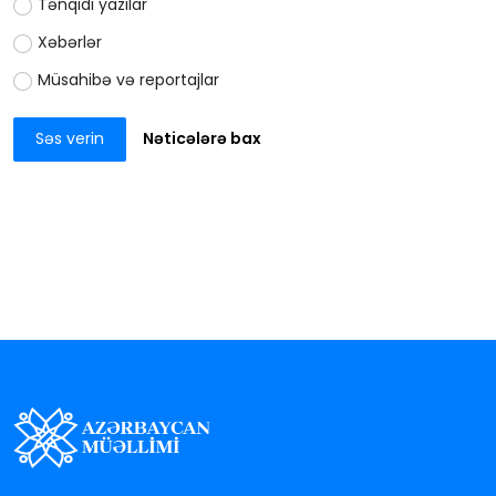
Tənqidi yazılar
Xəbərlər
Müsahibə və reportajlar
Səs verin
Nəticələrə bax