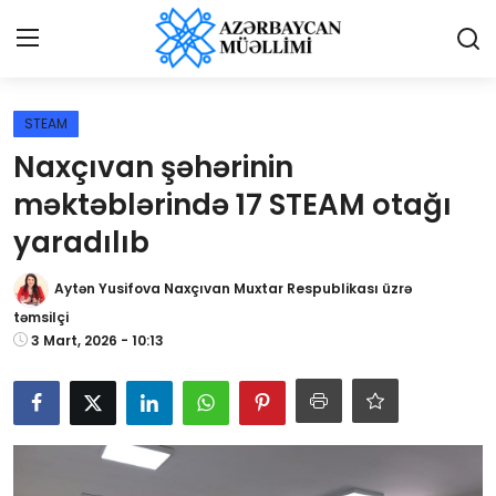
Giriş
Qeydiyyat
STEAM
Naxçıvan şəhərinin
Qəzetə elan ver
məktəblərində 17 STEAM otağı
Əlaqə
yaradılıb
Haqqımızda
Aytən Yusifova Naxçıvan Muxtar Respublikası üzrə
təmsilçi
Reklam və elan
3 Mart, 2026 - 10:13
Biz kimik?
Bütün xəbərlər