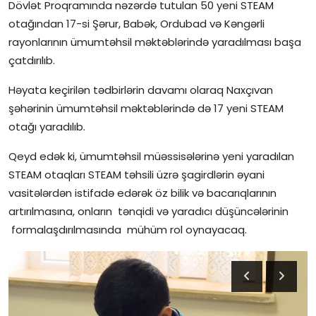
Dövlət Proqramında nəzərdə tutulan 50 yeni STEAM
otağından 17-si Şərur, Babək, Ordubad və Kəngərli
rayonlarının ümumtəhsil məktəblərində yaradılması başa
çatdırılıb.
Həyata keçirilən tədbirlərin davamı olaraq Naxçıvan
şəhərinin ümumtəhsil məktəblərində də 17 yeni STEAM
otağı yaradılıb.
Qeyd edək ki, ümumtəhsil müəssisələrinə yeni yaradılan
STEAM otaqları STEAM təhsili üzrə şagirdlərin əyani
vasitələrdən istifadə edərək öz bilik və bacarıqlarının
artırılmasına, onların tənqidi və yaradıcı düşüncələrinin
formalaşdırılmasında mühüm rol oynayacaq.