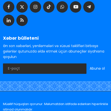
Xəbər bülleteni
Ən son xəbərləri, yeniləmələri və xüsusi təklifləri birbaşa
gələnlər qutunuzda əldə etmək üçün abunəçilər siyahısına
qoşulun
Abunə ol
Müəllif hüquqları qorunur. Məlumatdan istifadə edərkən hiperlinklə
istinad olunmalıdır.