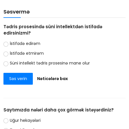
Səsvermə
Tədris prosesində süni intellektdən istifadə
edirsinizmi?
İstifadə edirəm
İstifadə etmirəm
Süni intellekt tədris prosesinə mane olur
Səs verin
Nəticələrə bax
Saytımızda nələri daha çox görmək istəyərdiniz?
Uğur hekayələri