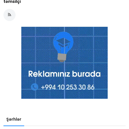
təmsilçi
Şərhlər