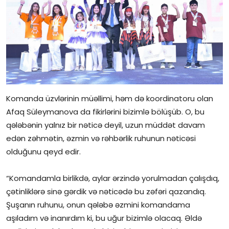
Komanda üzvlərinin müəllimi, həm də koordinatoru olan
Afaq Süleymanova da fikirlərini bizimlə bölüşüb. O, bu
qələbənin yalnız bir nəticə deyil, uzun müddət davam
edən zəhmətin, əzmin və rəhbərlik ruhunun nəticəsi
olduğunu qeyd edir.
“Komandamla birlikdə, aylar ərzində yorulmadan çalışdıq,
çətinliklərə sinə gərdik və nəticədə bu zəfəri qazandıq.
Şuşanın ruhunu, onun qələbə əzmini komandama
aşıladım və inanırdım ki, bu uğur bizimlə olacaq. Əldə