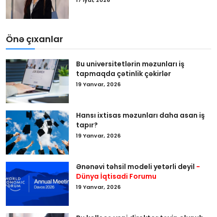
17 İyul, 2026
Önə çıxanlar
Bu universitetlərin məzunları iş
tapmaqda çətinlik çəkirlər
19 Yanvar, 2026
Hansı ixtisas məzunları daha asan iş
tapır?
19 Yanvar, 2026
Ənənəvi təhsil modeli yetərli deyil
-
Dünya İqtisadi Forumu
19 Yanvar, 2026