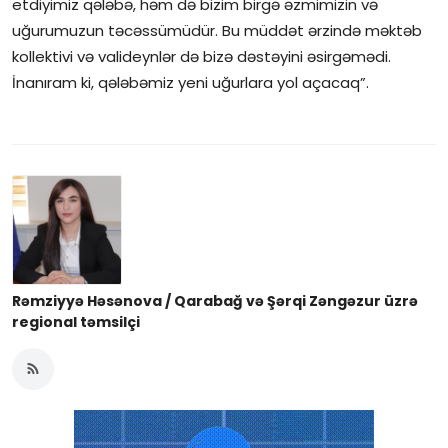
etdiyimiz qələbə, həm də bizim birgə əzmimizin və
uğurumuzun təcəssümüdür. Bu müddət ərzində məktəb
kollektivi və valideynlər də bizə dəstəyini əsirgəmədi.
İnanıram ki, qələbəmiz yeni uğurlara yol açacaq”.
Rəmziyyə Həsənova / Qarabağ və Şərqi Zəngəzur üzrə
regional təmsilçi