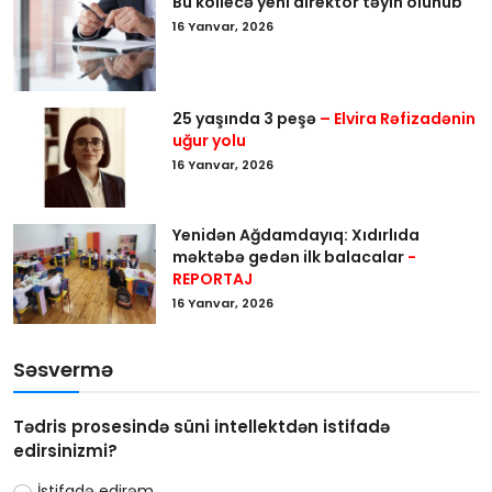
Bu kollecə yeni direktor təyin olunub
16 Yanvar, 2026
25 yaşında 3 peşə
– Elvira Rəfizadənin
uğur yolu
16 Yanvar, 2026
Yenidən Ağdamdayıq: Xıdırlıda
məktəbə gedən ilk balacalar
-
REPORTAJ
16 Yanvar, 2026
Səsvermə
Tədris prosesində süni intellektdən istifadə
edirsinizmi?
İstifadə edirəm