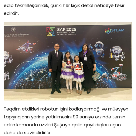
edib təkmilləşdirirdik, çünki hər kiçik detal nəticəyə təsir
edirdi”.
Təqdim etdikləri robotun işini kodlaşdırmağı və müəyyən
tapşırıqların yerinə yetirilməsini 90 saniyə ərzində təmin
edən komanda üzvləri Şuşaya qalib qayıtdıqları üçün
daha da sevinclidirlər.