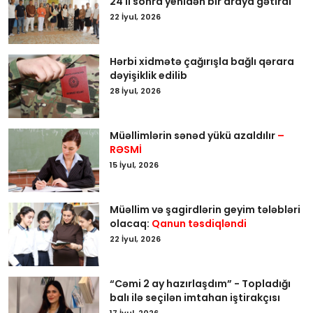
24 il sonra yenidən bir araya gətirdi
22 İyul, 2026
Hərbi xidmətə çağırışla bağlı qərara
dəyişiklik edilib
28 İyul, 2026
Müəllimlərin sənəd yükü azaldılır
–
RƏSMİ
15 İyul, 2026
Müəllim və şagirdlərin geyim tələbləri
olacaq:
Qanun təsdiqləndi
22 İyul, 2026
“Cəmi 2 ay hazırlaşdım” - Topladığı
balı ilə seçilən imtahan iştirakçısı