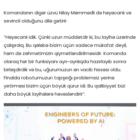
Komandanın digər üzvü Nilay Məmmədli də həyəcanlı və
sevincli olduğunu dilə gətirir.
“Həyəcanlı idik. Çünki uzun müddətdir ki, bu layihə üzərində
çalışırdıq. Bu qələbə bizim üçün sadəcə mükafat deyil,
həm də zəhmətimizin qiymətləndirilməsidir. Komanda
olaraq hər bir funksiyanı ayrı-ayrılıqda hazırlayıb sonra
birləşdirdik və bu, uğurumuzun ən vacib hissəsi oldu.
Finalda robotumuzun tapşırığı problemsiz yerinə
yetirməsi bizim üçün böyük qürur idi. Bu qalibiyyət bizi
daha böyük layihələrə həvəsləndirir”.