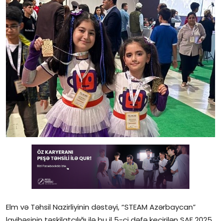
Gündəlik
Rəsmi
Təhsil
Müsahibə
Elm və innovasiya
Təhlil
Reportaj
Pedaqogika
Regionlar
Elm və Təhsil Nazirliyinin dəstəyi, “STEAM Azərbaycan”
Qəzetin PDF arxivi
layihəsinin təşkilatçılığı ilə bu il 5-ci dəfə keçirilən SAF 2025