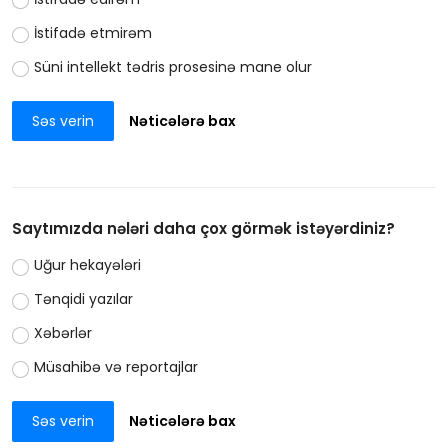
İstifadə etmirəm
Süni intellekt tədris prosesinə mane olur
Səs verin
Nəticələrə bax
Saytımızda nələri daha çox görmək istəyərdiniz?
Uğur hekayələri
Tənqidi yazılar
Xəbərlər
Müsahibə və reportajlar
Səs verin
Nəticələrə bax