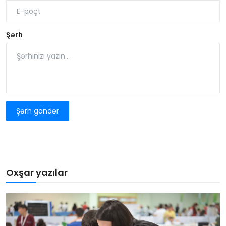
Şərh
Şərh göndər
Oxşar yazılar