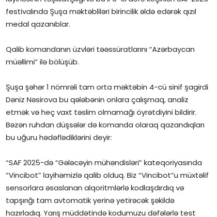
festivalında Şuşa məktəbliləri birincilik əldə edərək qızıl
İctimai şura
medal qazanıblar.
Dünya
Qalib komandanın üzvləri təəssüratlarını “Azərbaycan
müəllimi” ilə bölüşüb.
Şuşa şəhər 1 nömrəli tam orta məktəbin 4-cü sinif şagirdi
Dəniz Nəsirova bu qələbənin onlara çalışmaq, analiz
etmək və heç vaxt təslim olmamağı öyrətdiyini bildirir.
Bəzən ruhdan düşsələr də komanda olaraq qazandıqları
bu uğuru hədəflədiklərini deyir:
“SAF 2025-də “Gələcəyin mühəndisləri” kateqoriyasında
“Vincibot” layihəmizlə qalib olduq. Biz “Vincibot”u müxtəlif
sensorlara əsaslanan alqoritmlərlə kodlaşdırdıq və
tapşırığı tam avtomatik yerinə yetirəcək şəkildə
hazırladıq. Yarış müddətində kodumuzu dəfələrlə test