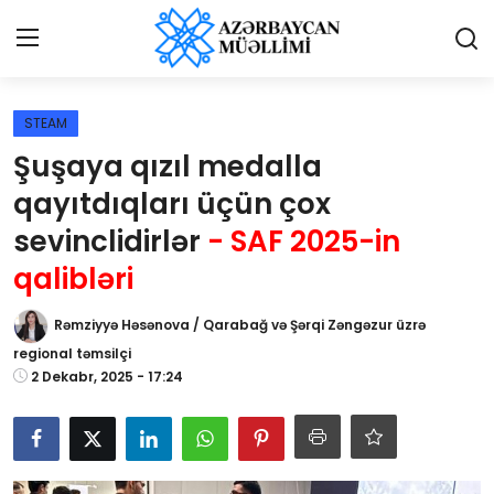
Giriş
Qeydiyyat
STEAM
Şuşaya qızıl medalla
Qəzetə elan ver
qayıtdıqları üçün çox
Əlaqə
sevinclidirlər
- SAF 2025-in
qalibləri
Haqqımızda
Rəmziyyə Həsənova / Qarabağ və Şərqi Zəngəzur üzrə
Reklam və elan
regional təmsilçi
2 Dekabr, 2025 - 17:24
Biz kimik?
Bütün xəbərlər