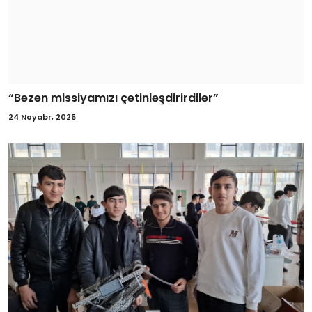
“Bəzən missiyamızı çətinləşdirirdilər”
24 Noyabr, 2025