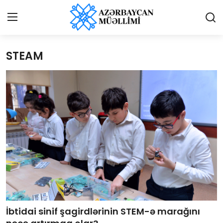
STEAM
Giriş
Qeydiyyat
Qəzetə elan ver
Əlaqə
Haqqımızda
Reklam və elan
Biz kimik?
Bütün xəbərlər
İbtidai sinif şagirdlərinin STEM-ə marağını