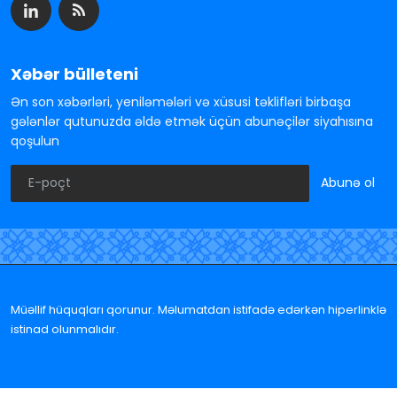
Xəbər bülleteni
Ən son xəbərləri, yeniləmələri və xüsusi təklifləri birbaşa
gələnlər qutunuzda əldə etmək üçün abunəçilər siyahısına
qoşulun
Abunə ol
Müəllif hüquqları qorunur. Məlumatdan istifadə edərkən hiperlinklə
istinad olunmalıdır.