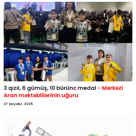
3 qızıl, 6 gümüş, 10 bürünc medal
- Mərkəzi
Aran məktəblilərinin uğuru
27 Noyabr, 2025