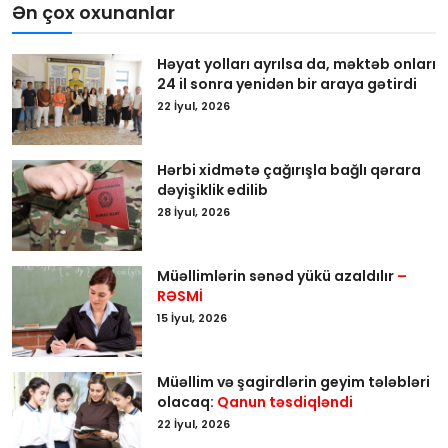
Ən çox oxunanlar
Həyat yolları ayrılsa da, məktəb onları
24 il sonra yenidən bir araya gətirdi
22 İyul, 2026
Hərbi xidmətə çağırışla bağlı qərara
dəyişiklik edilib
28 İyul, 2026
Müəllimlərin sənəd yükü azaldılır
–
RƏSMİ
15 İyul, 2026
Müəllim və şagirdlərin geyim tələbləri
olacaq:
Qanun təsdiqləndi
22 İyul, 2026