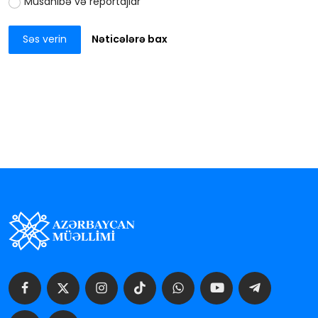
Müsahibə və reportajlar
Səs verin
Nəticələrə bax