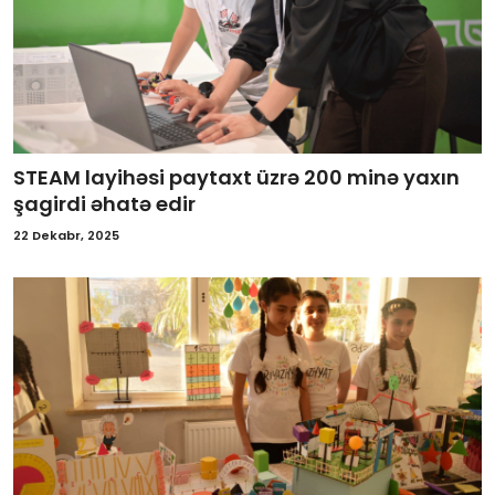
STEAM layihəsi paytaxt üzrə 200 minə yaxın
şagirdi əhatə edir
22 Dekabr, 2025