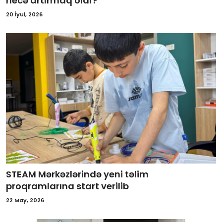
necə artırmaq olar?
Gündəlik
20 İyul, 2026
Rəsmi
Təhsil
Müsahibə
Elm və innovasiya
Təhlil
Reportaj
Pedaqogika
STEAM Mərkəzlərində yeni təlim
proqramlarına start verilib
Regionlar
22 May, 2026
Qəzetin PDF arxivi