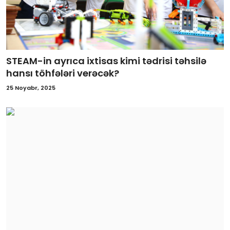
STEAM-in ayrıca ixtisas kimi tədrisi təhsilə
hansı töhfələri verəcək?
25 Noyabr, 2025