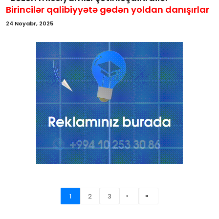
Birincilər qalibiyyətə gedən yoldan danışırlar
24 Noyabr, 2025
1
2
3
›
»