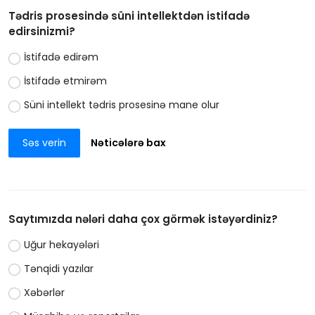
Tədris prosesində süni intellektdən istifadə
edirsinizmi?
İstifadə edirəm
İstifadə etmirəm
Süni intellekt tədris prosesinə mane olur
Səs verin
Nəticələrə bax
Saytımızda nələri daha çox görmək istəyərdiniz?
Uğur hekayələri
Tənqidi yazılar
Xəbərlər