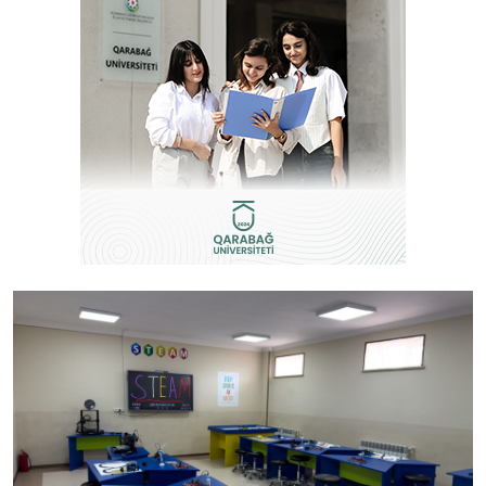
İctimai şura
Dünya