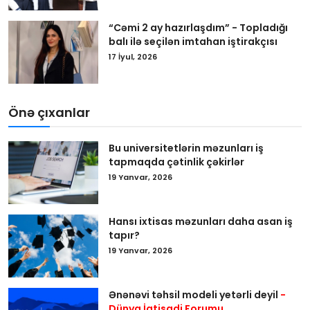
“Cəmi 2 ay hazırlaşdım” - Topladığı
balı ilə seçilən imtahan iştirakçısı
17 İyul, 2026
Önə çıxanlar
Bu universitetlərin məzunları iş
tapmaqda çətinlik çəkirlər
19 Yanvar, 2026
Hansı ixtisas məzunları daha asan iş
tapır?
19 Yanvar, 2026
Ənənəvi təhsil modeli yetərli deyil
-
Dünya İqtisadi Forumu