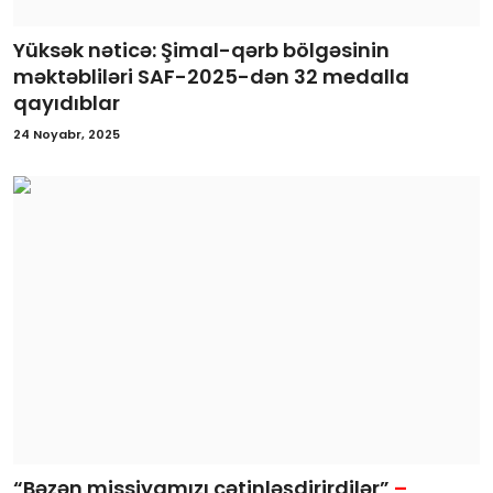
Yüksək nəticə: Şimal-qərb bölgəsinin
məktəbliləri SAF-2025-dən 32 medalla
qayıdıblar
24 Noyabr, 2025
“Bəzən missiyamızı çətinləşdirirdilər”
–