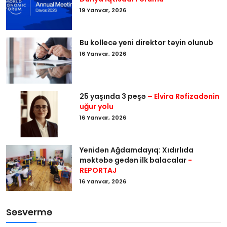
19 Yanvar, 2026
Bu kollecə yeni direktor təyin olunub
16 Yanvar, 2026
25 yaşında 3 peşə
– Elvira Rəfizadənin
uğur yolu
16 Yanvar, 2026
Yenidən Ağdamdayıq: Xıdırlıda
məktəbə gedən ilk balacalar
-
REPORTAJ
16 Yanvar, 2026
Səsvermə