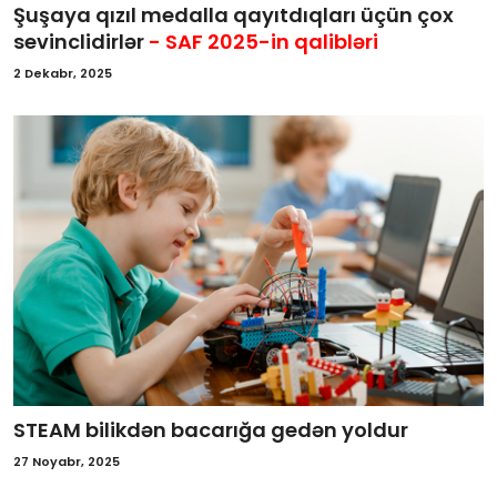
Şuşaya qızıl medalla qayıtdıqları üçün çox
sevinclidirlər
- SAF 2025-in qalibləri
2 Dekabr, 2025
STEAM bilikdən bacarığa gedən yoldur
27 Noyabr, 2025