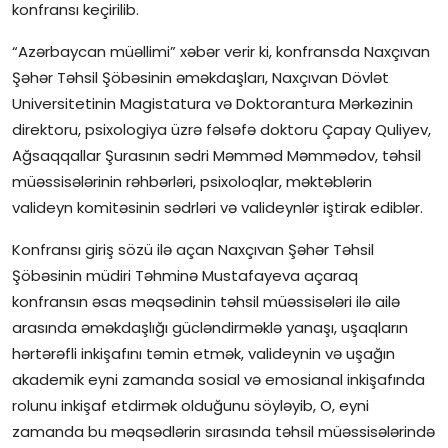
konfransı keçirilib.
İctimai şura
“Azərbaycan müəllimi” xəbər verir ki, konfransda Naxçıvan
Şəhər Təhsil Şöbəsinin əməkdaşları, Naxçıvan Dövlət
Dünya
Universitetinin Magistatura və Doktorantura Mərkəzinin
direktoru, psixologiya üzrə fəlsəfə doktoru Çapay Quliyev,
Ağsaqqallar Şurasının sədri Məmməd Məmmədov, təhsil
müəssisələrinin rəhbərləri, psixoloqlar, məktəblərin
valideyn komitəsinin sədrləri və valideynlər iştirak ediblər.
Konfransı giriş sözü ilə açan Naxçıvan Şəhər Təhsil
Şöbəsinin müdiri Təhminə Mustafayeva açaraq
konfransın əsas məqsədinin təhsil müəssisələri ilə ailə
arasında əməkdaşlığı gücləndirməklə yanaşı, uşaqların
hərtərəfli inkişafını təmin etmək, valideynin və uşağın
akademik eyni zamanda sosial və emosianal inkişafında
rolunu inkişaf etdirmək olduğunu söyləyib, O, eyni
zamanda bu məqsədlərin sırasında təhsil müəssisələrində