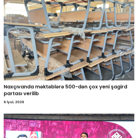
Naxçıvanda məktəblərə 500-dən çox yeni şagird
partası verilib
6 İyul, 2026