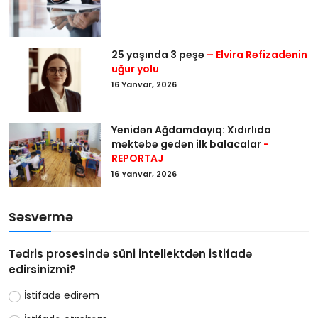
25 yaşında 3 peşə
– Elvira Rəfizadənin
uğur yolu
16 Yanvar, 2026
Yenidən Ağdamdayıq: Xıdırlıda
məktəbə gedən ilk balacalar
-
REPORTAJ
16 Yanvar, 2026
Səsvermə
Tədris prosesində süni intellektdən istifadə
edirsinizmi?
İstifadə edirəm