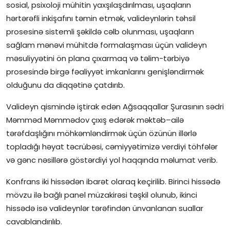
sosial, psixoloji mühitin yaxşılaşdırılması, uşaqların
hərtərəfli inkişafını təmin etmək, valideynlərin təhsil
prosesinə sistemli şəkildə cəlb olunması, uşaqların
sağlam mənəvi mühitdə formalaşması üçün valideyn
məsuliyyətini ön plana çıxarmaq və təlim-tərbiyə
prosesində birgə fəaliyyət imkanlarını genişləndirmək
olduğunu da diqqətinə çatdırıb.
Valideyn qismində iştirak edən Ağsaqqallar Şurasının sədri
Məmməd Məmmədov çıxış edərək məktəb–ailə
tərəfdaşlığını möhkəmləndirmək üçün özünün illərlə
topladığı həyat təcrübəsi, cəmiyyətimizə verdiyi töhfələr
və gənc nəsillərə göstərdiyi yol haqqında məlumat verib.
Konfrans iki hissədən ibarət olaraq keçirilib. Birinci hissədə
mövzu ilə bağlı panel müzakirəsi təşkil olunub, ikinci
hissədə isə valideynlər tərəfindən ünvanlanan suallar
cavablandırılıb.