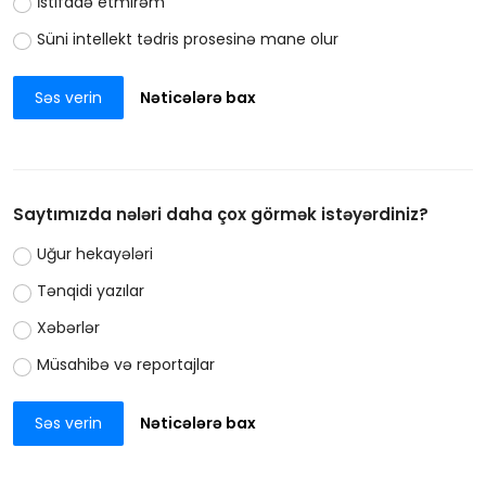
İstifadə etmirəm
Süni intellekt tədris prosesinə mane olur
Səs verin
Nəticələrə bax
Saytımızda nələri daha çox görmək istəyərdiniz?
Uğur hekayələri
Tənqidi yazılar
Xəbərlər
Müsahibə və reportajlar
Səs verin
Nəticələrə bax