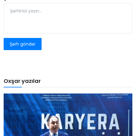
Şərh göndər
Oxşar yazılar