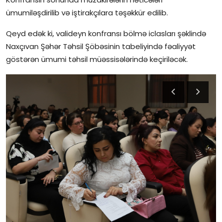
ümumiləşdirilib və iştirakçılara təşəkkür edilib.
Qeyd edək ki, valideyn konfransı bölmə iclasları şəklində
Naxçıvan Şəhər Təhsil Şöbəsinin tabeliyində fəaliyyət
göstərən ümumi təhsil müəssisələrində keçiriləcək.