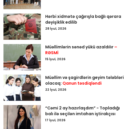
Hərbi xidmətə çağırışla bağlı qərara
dəyişiklik edilib
28 İyul, 2026
Müəllimlərin sənəd yükü azaldılır
–
RƏSMİ
15 İyul, 2026
Müəllim və şagirdlərin geyim tələbləri
olacaq:
Qanun təsdiqləndi
22 İyul, 2026
“Cəmi 2 ay hazırlaşdım” - Topladığı
balı ilə seçilən imtahan iştirakçısı
17 İyul, 2026