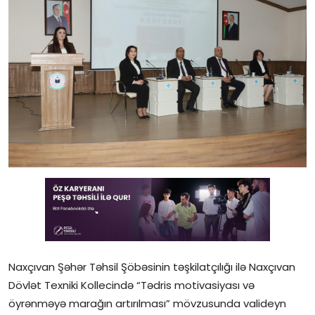
Gündəlik
Rəsmi
Təhsil
Müsahibə
Elm və innovasiya
Təhlil
Reportaj
Pedaqogika
Naxçıvan Şəhər Təhsil Şöbəsinin təşkilatçılığı ilə Naxçıvan
Regionlar
Dövlət Texniki Kollecində “Tədris motivasiyası və
öyrənməyə marağın artırılması” mövzusunda valideyn
Qəzetin PDF arxivi