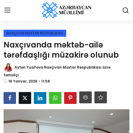
Giriş
Qeydiyyat
NAXÇIVAN MUXTAR RESPUBLİKASI
Naxçıvanda məktəb-ailə
Qəzetə elan ver
tərəfdaşlığı müzakirə olunub
Əlaqə
Aytən Yusifova Naxçıvan Muxtar Respublikası üzrə
Haqqımızda
təmsilçi
16 Yanvar, 2026 - 11:58
Reklam və elan
Biz kimik?
Bütün xəbərlər