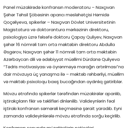
Panel müzakirədə konfransın moderatoru – Naxçıvan
Şəhər Təhsil Şöbəsinin aparıcı məsləhətçisi Həmidə
Qoçəliyeva, spikerlər – Naxçıvan Dövlət Universitetinin
Magistatura və doktorantura mərkəzinin direktoru,
psixologiya üzrə fəlsəfə doktoru Çapay Quliyev, Naxçıvan
şəhər 16 nömrəli tam orta məktəbin direktoru Abdulla
Əsgərov, Naxçıvan şəhər 11 nömrəli tam orta məktəbin
Azərbaycan dili və ədəbiyyat müəllimi Dürdanə Quliyeva
“Tədris motivasiyası və öyrənməyə marağın artırılması”na
dair mövzuya üç yanaşma ilə – məktəb rəhbərliyi, müəllim
və məktəb psixoloqu baxış bucağından aydınlıq gətiriblər.
Mövzu ətrafında spikerlər tərəfindən müzakirələr aparılıb,
iştirakçıların fikir və təklifləri dinlənilib. Valideynlərin fəal
iştirakı konfransın səmərəli keçməsinə şərait yaradıb. Eyni
zamanda valideyinlərələ mövzu ətrafinda sorğu keçirilib.
Konfransın sonunda müzakirələrin nəticələri