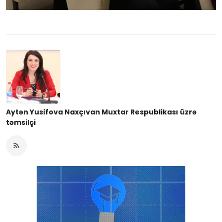
Aytən Yusifova Naxçıvan Muxtar Respublikası üzrə
təmsilçi