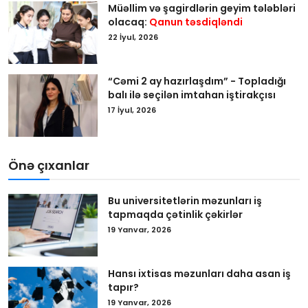
Müəllim və şagirdlərin geyim tələbləri
olacaq:
Qanun təsdiqləndi
22 İyul, 2026
“Cəmi 2 ay hazırlaşdım” - Topladığı
balı ilə seçilən imtahan iştirakçısı
17 İyul, 2026
Önə çıxanlar
Bu universitetlərin məzunları iş
tapmaqda çətinlik çəkirlər
19 Yanvar, 2026
Hansı ixtisas məzunları daha asan iş
tapır?
19 Yanvar, 2026