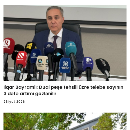
İlqar Bayramlı: Dual peşə təhsili üzrə tələbə sayının
3 dəfə artımı gözlənilir
23 İyul, 2026