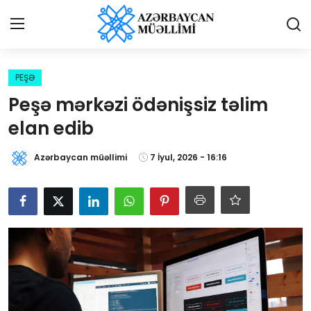
Giriş
Qeydiyyat
PEŞƏ
Peşə mərkəzi ödənişsiz təlim
Qəzetə elan ver
elan edib
Əlaqə
Azərbaycan müəllimi
7 İyul, 2026 - 16:16
Haqqımızda
Reklam və elan
Biz kimik?
Bütün xəbərlər