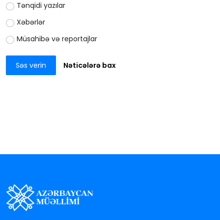
Tənqidi yazılar
Xəbərlər
Müsahibə və reportajlar
Səs verin
Nəticələrə bax