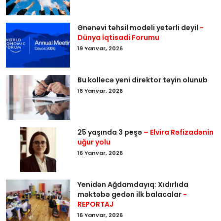
Ənənəvi təhsil modeli yetərli deyil
-
Dünya İqtisadi Forumu
19 Yanvar, 2026
Bu kollecə yeni direktor təyin olunub
16 Yanvar, 2026
25 yaşında 3 peşə
– Elvira Rəfizadənin
uğur yolu
16 Yanvar, 2026
Yenidən Ağdamdayıq: Xıdırlıda
məktəbə gedən ilk balacalar
-
REPORTAJ
16 Yanvar, 2026