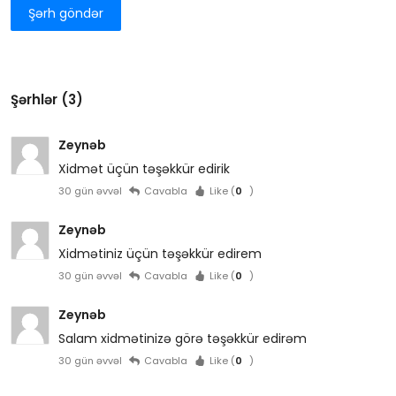
Şərh göndər
Şərhlər (3)
Zeynəb
Xidmət üçün təşəkkür edirik
30 gün əvvəl
Cavabla
Like (
0
)
Zeynəb
Xidmətiniz üçün təşəkkür edirem
30 gün əvvəl
Cavabla
Like (
0
)
Zeynəb
Salam xidmətinizə görə təşəkkür edirəm
30 gün əvvəl
Cavabla
Like (
0
)