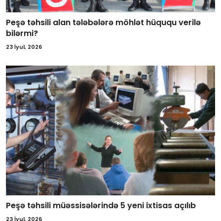
Peşə təhsili alan tələbələrə möhlət hüququ verilə
bilərmi?
23 İyul, 2026
Peşə təhsili müəssisələrində 5 yeni ixtisas açılıb
23 İyul, 2026