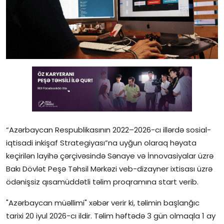
Gündəlik
Rəsmi
Təhsil
Müsahibə
Elm və innovasiya
Təhlil
“Azərbaycan Respublikasının 2022–2026-cı illərdə sosial-
iqtisadi inkişaf Strategiyası”na uyğun olaraq həyata
Reportaj
keçirilən layihə çərçivəsində Sənaye və İnnovasiyalar üzrə
Bakı Dövlət Peşə Təhsil Mərkəzi veb-dizayner ixtisası üzrə
Pedaqogika
ödənişsiz qısamüddətli təlim proqramına start verib.
Regionlar
"Azərbaycan müəllimi" xəbər verir ki, təlimin başlanğıc
tarixi 20 iyul 2026-cı ildir. Təlim həftədə 3 gün olmaqla 1 ay
Qəzetin PDF arxivi