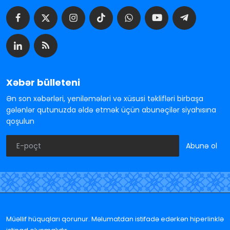
Xəbər bülleteni
Ən son xəbərləri, yeniləmələri və xüsusi təklifləri birbaşa
gələnlər qutunuzda əldə etmək üçün abunəçilər siyahısına
qoşulun
Abunə ol
Müəllif hüquqları qorunur. Məlumatdan istifadə edərkən hiperlinklə