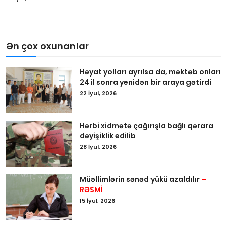
Ən çox oxunanlar
Həyat yolları ayrılsa da, məktəb onları
24 il sonra yenidən bir araya gətirdi
22 İyul, 2026
Hərbi xidmətə çağırışla bağlı qərara
dəyişiklik edilib
28 İyul, 2026
Müəllimlərin sənəd yükü azaldılır
–
RƏSMİ
15 İyul, 2026