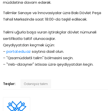
müddətinə davam edərək.
İctimai şura
Təlimlər Sənaye və İnnovasiyalar üzrə Bakı Dövlət Peşə
Təhsil Mərkəzində saat 18:00-da təşkil ediləcək.
Dünya
Təlimi uğurla başa vuran iştirakçılar dövlət nümunəli
sertifikatla təltif olunacaqlar.
Qeydiyyatdan keçmək üçün:
–
portal.edu.az
saytına daxil olun.
– "Qısamüddətli təlim" bölməsini seçin.
– "Veb-dizayner" ixtisası üzrə qeydiyyatdan keçin.
Teqlər:
Ödənişsiz təlim