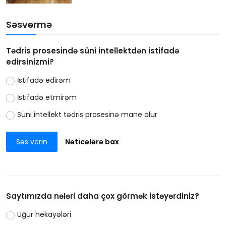
Səsvermə
Tədris prosesində süni intellektdən istifadə
edirsinizmi?
İstifadə edirəm
İstifadə etmirəm
Süni intellekt tədris prosesinə mane olur
Səs verin
Nəticələrə bax
Saytımızda nələri daha çox görmək istəyərdiniz?
Uğur hekayələri