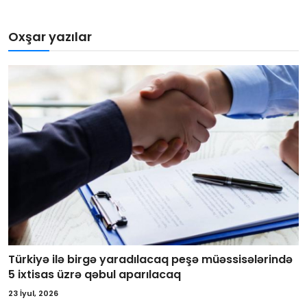
Oxşar yazılar
Türkiyə ilə birgə yaradılacaq peşə müəssisələrində
5 ixtisas üzrə qəbul aparılacaq
23 İyul, 2026