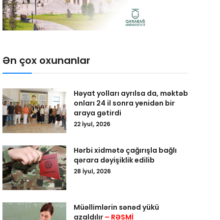
Ən çox oxunanlar
Həyat yolları ayrılsa da, məktəb
onları 24 il sonra yenidən bir
araya gətirdi
22 İyul, 2026
Hərbi xidmətə çağırışla bağlı
qərara dəyişiklik edilib
28 İyul, 2026
Müəllimlərin sənəd yükü
azaldılır
– RƏSMİ