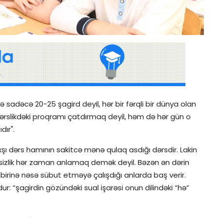
 sadəcə 20-25 şagird deyil, hər bir fərqli bir dünya olan
z dərslikdəki proqramı çatdırmaq deyil, həm də hər gün o
dır".
 yaxşı dərs hamının sakitcə mənə qulaq asdığı dərsdir. Lakin
sizlik hər zaman anlamaq demək deyil. Bəzən ən dərin
-birinə nəsə sübut etməyə çalışdığı anlarda baş verir.
 “şagirdin gözündəki sual işarəsi onun dilindəki “hə”