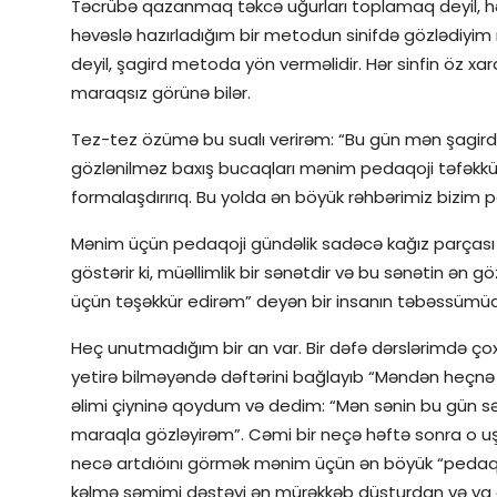
Təcrübə qazanmaq təkcə uğurları toplamaq deyil, hə
həvəslə hazırladığım bir metodun sinifdə gözlədiyi
deyil, şagird metoda yön verməlidir. Hər sinfin öz xa
maraqsız görünə bilər.
Tez-tez özümə bu sualı verirəm: “Bu gün mən şagirdl
gözlənilməz baxış bucaqları mənim pedaqoji təfəkkürü
formalaşdırırıq. Bu yolda ən böyük rəhbərimiz bizim p
Mənim üçün pedaqoji gündəlik sadəcə kağız parçası 
göstərir ki, müəllimlik bir sənətdir və bu sənətin ən gö
üçün təşəkkür edirəm” deyən bir insanın təbəssümüd
Heç unutmadığım bir an var. Bir dəfə dərslərimdə çox
yetirə bilməyəndə dəftərini bağlayıb “Məndən heç
əlimi çiyninə qoydum və dedim: “Mən sənin bu gün sə
maraqla gözləyirəm”. Cəmi bir neçə həftə sonra o uşa
necə artdıöını görmək mənim üçün ən böyük “pedaqoji
kəlmə səmimi dəstəyi ən mürəkkəb düsturdan və ya 