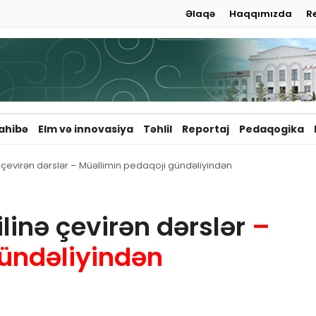
Əlaqə
Haqqımızda
R
ahibə
Elm və innovasiya
Təhlil
Reportaj
Pedaqogika
nə çevirən dərslər – Müəllimin pedaqoji gündəliyindən
ilinə çevirən dərslər
–
gündəliyindən