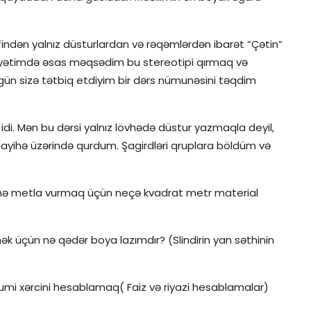
əfindən yalnız düsturlardan və rəqəmlərdən ibarət “Çətin”
aliyyətimdə əsas məqsədim bu stereotipi qırmaq və
 gün sizə tətbiq etdiyim bir dərs nümunəsini təqdim
idi. Mən bu dərsi yalnız lövhədə düstur yazmaqla deyil,
 layihə üzərində qurdum. Şagirdləri qruplara böldüm və
sinə metla vurmaq üçün neçə kvadrat metr material
mək üçün nə qədər boya lazımdır? (Slindirin yan səthinin
mumi xərcini hesablamaq( Faiz və riyazi hesablamalar)