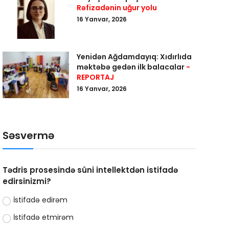
Rəfizadənin uğur yolu
16 Yanvar, 2026
Yenidən Ağdamdayıq: Xıdırlıda
məktəbə gedən ilk balacalar
-
REPORTAJ
16 Yanvar, 2026
Səsvermə
Tədris prosesində süni intellektdən istifadə
edirsinizmi?
İstifadə edirəm
İstifadə etmirəm