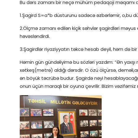
Bu dərs zamanı bir neçə mühüm pedaqoji məqamı 
1.Şagird S=a*b düsturunu sadəcə əzbərləmir, o,bu düs
2.Ölçmə zamanı edilən kiçik səhvlər şagirdləri məy
həvəsləndirdi.
3.Şagirdlər riyaziyyatın təkcə hesab deyil, həm də bi
Həmin gün gündəliyimə bu sözləri yazdım: “Ən yaxşı ri
xətkeş(metrə) aldığı dərsdir. O özü ölçürsə, deməli,
ən böyük təcrübə budur. Şagirdə nəyi hesablayacağın
onun üçün maraqlı bir oyuna çevrilir. Bizim vəzifəmiz