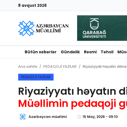
8 avqust 2026
Giriş
Qeydiyyat
Qəzetə elan ver
Bütün xəbərlər
Gündəlik
Rəsmi
Təhsil
Müs
Əlaqə
Ana səhifə
PEDAQOJİ YAZILAR
Riyaziyyatı həyatın dili
Haqqımızda
PEDAQOJİ YAZILAR
Riyaziyyatı həyatın d
Reklam və elan
Müəllimin pedaqoji 
Biz kimik?
Azərbaycan müəllimi
15 May, 2026 - 09:10
Bütün xəbərlər