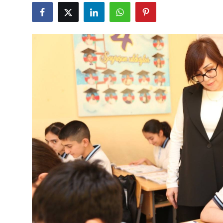
Gündəlik
Rəsmi
Təhsil
Müsahibə
Elm və innovasiya
Təhlil
Reportaj
Pedaqogika
Regionlar