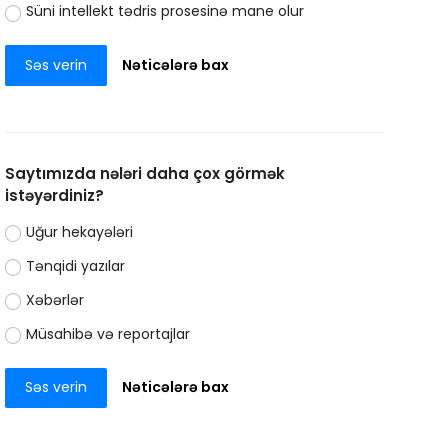
Süni intellekt tədris prosesinə mane olur
Səs verin
Nəticələrə bax
Saytımızda nələri daha çox görmək
istəyərdiniz?
Uğur hekayələri
Tənqidi yazılar
Xəbərlər
Müsahibə və reportajlar
Səs verin
Nəticələrə bax