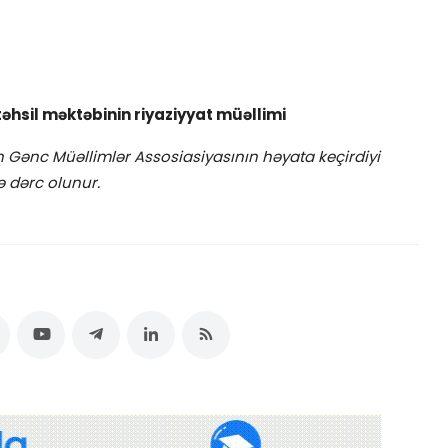
il məktəbinin riyaziyyat müəllimi
 Gənc Müəllimlər Assosiasiyasının həyata keçirdiyi
ə dərc olunur.