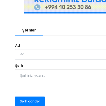
Şərhlər
Ad
Şərh
Şərh göndər