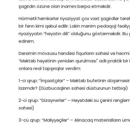
şagirdin özünə olan inamını bərpa etməkdir.
Hörmətli həmkarlar riyaziyyat çox vaxt şagirdlər tər
bir fənn kimi qəbul edilir. Lakin mənim pedaqoji fə
riyaziyyatın “həyatın dili” olduğunu göstərməkdir. Bu
edirəm.
Dərsimin mövzusu həndəsi fiqurların sahəsi və həcmi 
“Məktəb həyətinin yenidən qurulması" adlı praktik bir
onlara real tapşırıqlar verdim:
1-ci qrup: “İnşaatçılar” – Məktəb bufetinin döşəmə
lazımdır? (Düzbucaqlının sahəsi düsturunun tətbiqi)
2-ci qrup: “Dizaynerlər” – Həyətdəki su çənini rənglə
sahəsi)
3-cü qrup: “Maliyyəçilər” – Alınacaq materialların ü