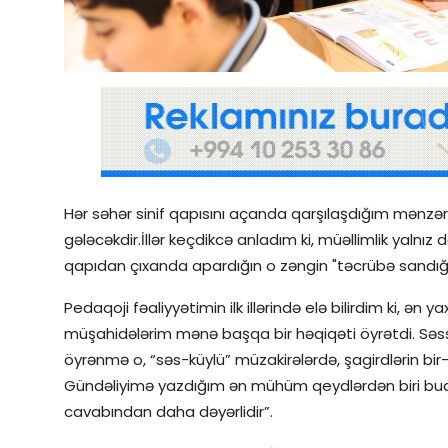
Qəzetin PDF arxivi
İctimai şura
Dünya
Hər səhər sinif qapısını açanda qarşılaşdığım mənzərə
gələcəkdir.İllər keçdikcə anladım ki, müəllimlik yalnı
qapıdan çıxanda apardığın o zəngin "təcrübə sandığı
Pedaqoji fəaliyyətimin ilk illərində elə bilirdim ki, ən
müşahidələrim mənə başqa bir həqiqəti öyrətdi. Səs
öyrənmə o, “səs-küylü” müzakirələrdə, şagirdlərin bir
Gündəliyimə yazdığım ən mühüm qeydlərdən biri budur:
cavabından daha dəyərlidir”.