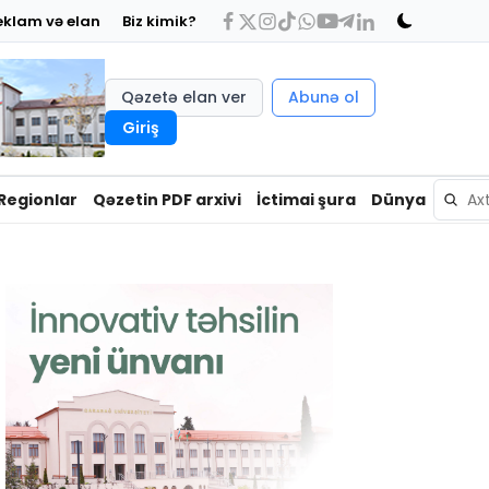
eklam və elan
Biz kimik?
Qəzetə elan ver
Abunə ol
Giriş
Regionlar
Qəzetin PDF arxivi
İctimai şura
Dünya