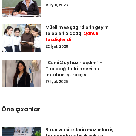
15 İyul, 2026
Müəllim və şagirdlərin geyim
tələbləri olacaq:
Qanun
təsdiqləndi
22 İyul, 2026
“Cəmi 2 ay hazırlaşdım” -
Topladığı balı ilə seçilən
imtahan iştirakçısı
17 İyul, 2026
Önə çıxanlar
Bu universitetlərin məzunları iş
tapmaqda çətinlik çəkirlər