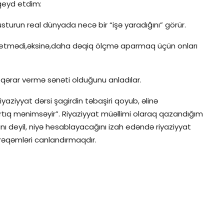
qeyd etdim:
turun real dünyada necə bir “işə yaradığını” görür.
us etmədi,əksinə,daha dəqiq ölçmə aparmaq üçün onları
r qərar vermə sənəti olduğunu anladılar.
yaziyyat dərsi şagirdin təbaşiri qoyub, əlinə
artıq mənimsəyir”. Riyaziyyat müəllimi olaraq qazandığım
ı deyil, niyə hesablayacağını izah edəndə riyaziyyat
 rəqəmləri canlandırmaqdır.