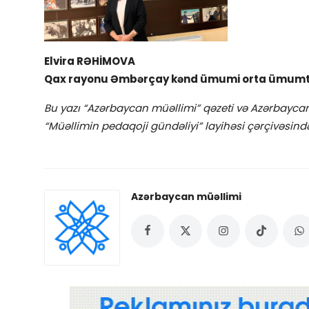
Elvira RƏHİMOVA
Qax rayonu Əmbərçay kənd ümumi orta ümumtəhs
Bu yazı “Azərbaycan müəllimi” qəzeti və Azərbaycan
“Müəllimin pedaqoji gündəliyi” layihəsi çərçivəsind
Azərbaycan müəllimi