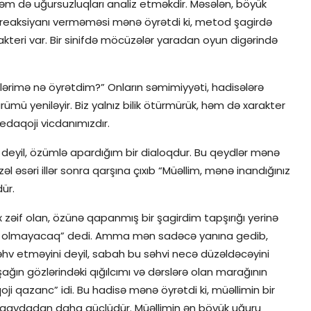
m də uğursuzluqları analiz etməkdir. Məsələn, böyük
m reaksiyanı verməməsi mənə öyrətdi ki, metod şagirdə
rakteri var. Bir sinifdə möcüzələr yaradan oyun digərində
ərimə nə öyrətdim?” Onların səmimiyyəti, hadisələrə
mü yeniləyir. Biz yalnız bilik ötürmürük, həm də xarakter
edaqoji vicdanımızdır.
deyil, özümlə apardığım bir dialoqdur. Bu qeydlər mənə
zəl əsəri illər sonra qarşına çıxıb “Müəllim, mənə inandığınız
ür.
 zəif olan, özünə qapanmış bir şagirdim tapşırığı yerinə
nə olmayacaq” dedi. Amma mən sadəcə yanına gedib,
hv etməyini deyil, sabah bu səhvi necə düzəldəcəyini
ğın gözlərindəki qığılcımı və dərslərə olan marağının
 qazanc” idi. Bu hadisə mənə öyrətdi ki, müəllimin bir
qaydadan daha güclüdür. Müəllimin ən böyük uğuru