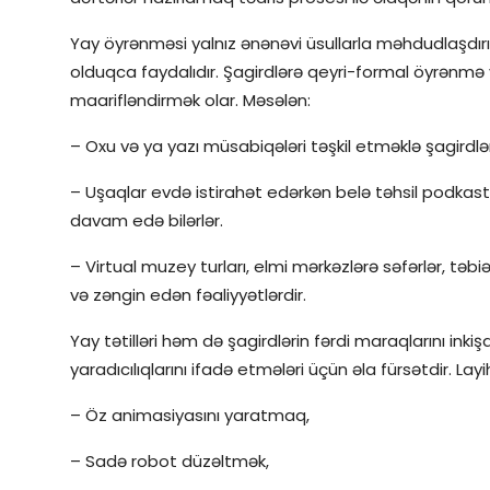
Yay öyrənməsi yalnız ənənəvi üsullarla məhdudlaşdırı
olduqca faydalıdır. Şagirdlərə qeyri-formal öyrənmə
maarifləndirmək olar. Məsələn:
– Oxu və ya yazı müsabiqələri təşkil etməklə şagirdləri
– Uşaqlar evdə istirahət edərkən belə təhsil podkastl
davam edə bilərlər.
– Virtual muzey turları, elmi mərkəzlərə səfərlər, təbiət
və zəngin edən fəaliyyətlərdir.
Yay tətilləri həm də şagirdlərin fərdi maraqlarını inki
yaradıcılıqlarını ifadə etmələri üçün əla fürsətdir. L
– Öz animasiyasını yaratmaq,
– Sadə robot düzəltmək,