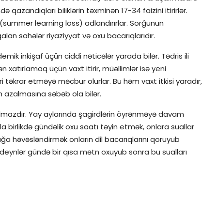
ndə qazandıqları biliklərin təxminən 17-34 faizini itirirlər.
i” (summer learning loss) adlandırırlar. Sorğunun
lan sahələr riyaziyyat və oxu bacarıqlarıdır.
mik inkişaf üçün ciddi nəticələr yarada bilər. Tədris ili
 xatırlamaq üçün vaxt itirir, müəllimlər isə yeni
 təkrar etməyə məcbur olurlar. Bu həm vaxt itkisi yaradır,
n azalmasına səbəb ola bilər.
anılmazdır. Yay aylarında şagirdlərin öyrənməyə davam
la birlikdə gündəlik oxu saatı təyin etmək, onlara suallar
a həvəsləndirmək onların dil bacarıqlarını qoruyub
alideynlər gündə bir qısa mətn oxuyub sonra bu sualları