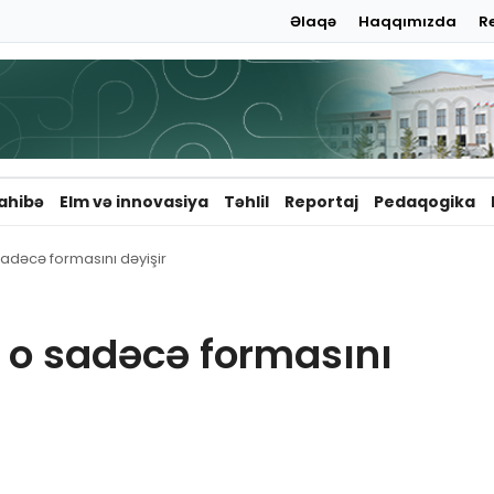
Əlaqə
Haqqımızda
R
ahibə
Elm və innovasiya
Təhlil
Reportaj
Pedaqogika
 sadəcə formasını dəyişir
, o sadəcə formasını