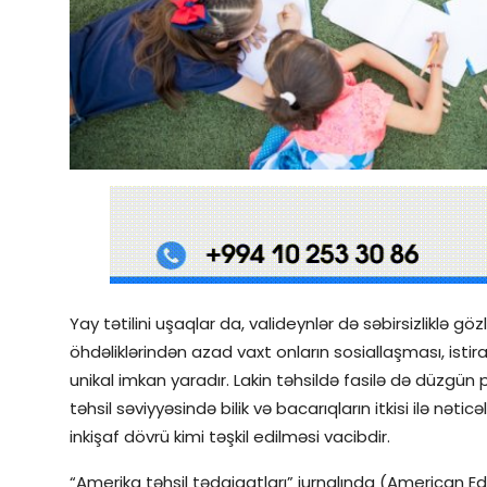
Qəzetin PDF arxivi
İctimai şura
Dünya
Yay tətilini uşaqlar da, valideynlər də səbirsizliklə g
öhdəliklərindən azad vaxt onların sosiallaşması, isti
unikal imkan yaradır. Lakin təhsildə fasilə də düzgün p
təhsil səviyyəsində bilik və bacarıqların itkisi ilə nət
inkişaf dövrü kimi təşkil edilməsi vacibdir.
“Amerika təhsil tədqiqatları” jurnalında (American 