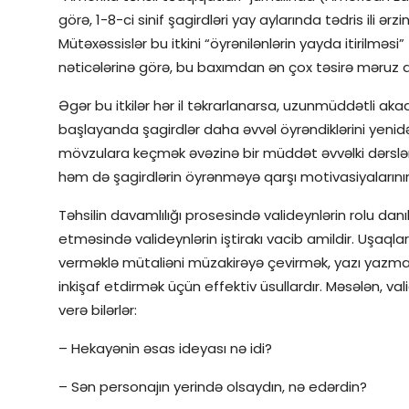
görə, 1-8-ci sinif şagirdləri yay aylarında tədris ili ərzi
Mütəxəssislər bu itkini “öyrənilənlərin yayda itirilməs
nəticələrinə görə, bu baxımdan ən çox təsirə məruz qa
Əgər bu itkilər hər il təkrarlanarsa, uzunmüddətli akade
başlayanda şagirdlər daha əvvəl öyrəndiklərini yenidən
mövzulara keçmək əvəzinə bir müddət əvvəlki dərsləri
həm də şagirdlərin öyrənməyə qarşı motivasiyalarını
Təhsilin davamlılığı prosesində valideynlərin rolu d
etməsində valideynlərin iştirakı vacib amildir. Uşaqlar
verməklə mütaliəni müzakirəyə çevirmək, yazı yazmağ
inkişaf etdirmək üçün effektiv üsullardır. Məsələn, v
verə bilərlər:
– Hekayənin əsas ideyası nə idi?
– Sən personajın yerində olsaydın, nə edərdin?