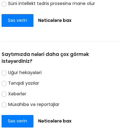
Süni intellekt tədris prosesinə mane olur
Səs verin
Nəticələrə bax
Saytımızda nələri daha çox görmək
istəyərdiniz?
Uğur hekayələri
Tənqidi yazılar
Xəbərlər
Müsahibə və reportajlar
Səs verin
Nəticələrə bax