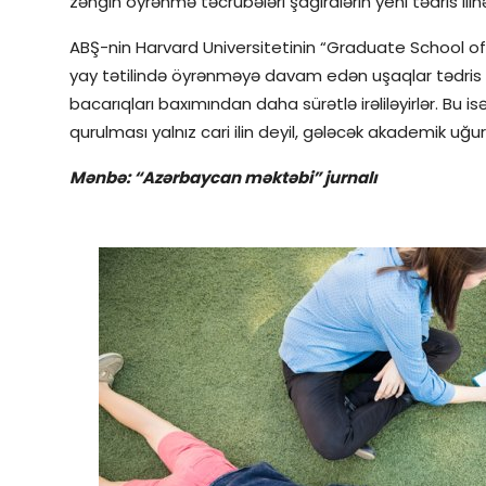
zəngin öyrənmə təcrübələri şagirdlərin yeni tədris il
ABŞ-nin Harvard Universitetinin “Graduate School of
yay tətilində öyrənməyə davam edən uşaqlar tədris ilinə
bacarıqları baxımından daha sürətlə irəliləyirlər. Bu 
qurulması yalnız cari ilin deyil, gələcək akademik uğur
Mənbə:
“Azərbaycan məktəbi” jurnalı