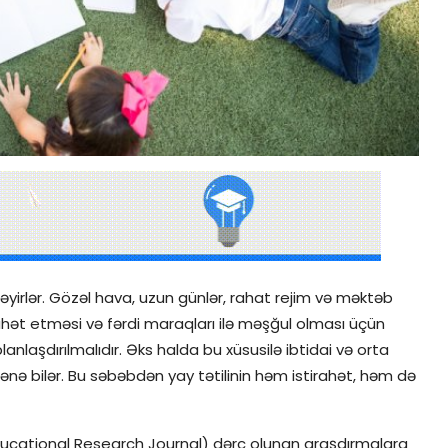
özləyirlər. Gözəl hava, uzun günlər, rahat rejim və məktəb
rahət etməsi və fərdi maraqları ilə məşğul olması üçün
lanlaşdırılmalıdır. Əks halda bu xüsusilə ibtidai və orta
icələnə bilər. Bu səbəbdən yay tətilinin həm istirahət, həm də
Educational Research Journal) dərc olunan araşdırmalara