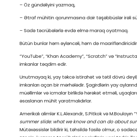
– Öz gündəliyini yazmaq,
– Ətraf mühitin qorunmasına dair təşəbbüslər irəli s
– Sadə təcrübələrlə evdə elmə maraq oyatmaq.
Bütün bunlar həm əyləncəli, həm də maarifləndiricidir
“YouTube”, “Khan Academy”, “Scratch” və “Instructab
imkanlar təqdim edir.
Unutmayaq ki, yay təkcə istirahət və tətil dövrü deyil
imkanları açan bir mərhələdir. Şagirdlərin yay ayla
müəllimlər və icmalar birlikdə hərəkət etməli, uşaql
əsaslanan mühit yaratmalıdırlar.
Amerikalı alimlər K.L.Alexandr, S.Pitkok və M.Boulayın “Yay
summer slide: what we know and can do about su
Mütəxəssislər bildirir ki, təhsildə fasilə olmur, o sad