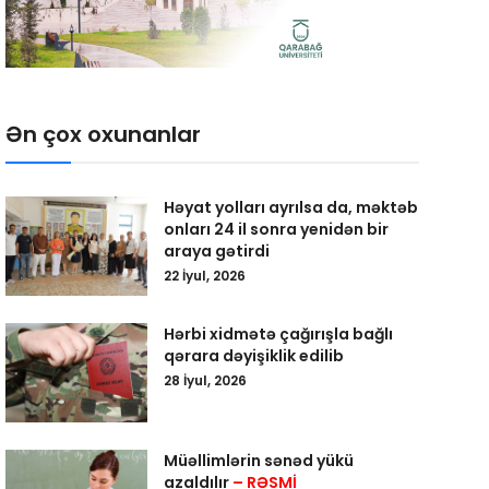
Ən çox oxunanlar
Həyat yolları ayrılsa da, məktəb
onları 24 il sonra yenidən bir
araya gətirdi
22 İyul, 2026
Hərbi xidmətə çağırışla bağlı
qərara dəyişiklik edilib
28 İyul, 2026
Müəllimlərin sənəd yükü
azaldılır
– RƏSMİ