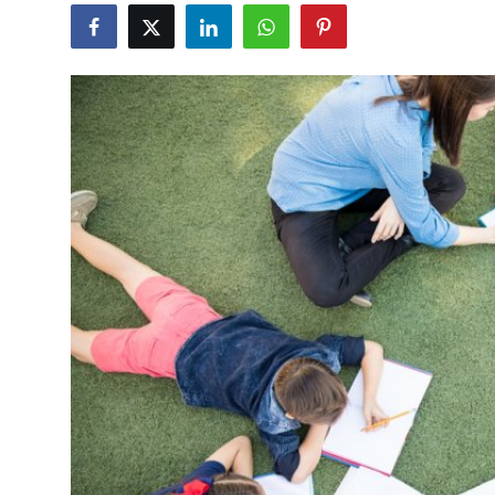
Gündəlik
Rəsmi
Təhsil
Müsahibə
Elm və innovasiya
Təhlil
Reportaj
Pedaqogika
Regionlar