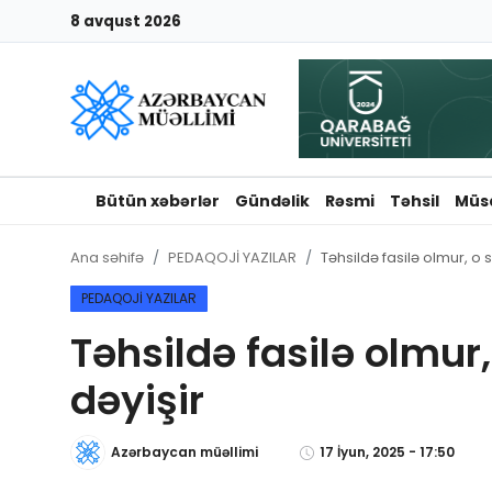
8 avqust 2026
Giriş
Qeydiyyat
Qəzetə elan ver
Bütün xəbərlər
Gündəlik
Rəsmi
Təhsil
Müs
Əlaqə
Ana səhifə
PEDAQOJİ YAZILAR
Təhsildə fasilə olmur, o
Haqqımızda
PEDAQOJİ YAZILAR
Təhsildə fasilə olmur
Reklam və elan
dəyişir
Biz kimik?
Azərbaycan müəllimi
17 İyun, 2025 - 17:50
Bütün xəbərlər