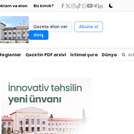
eklam və elan
Biz kimik?
Qəzetə elan ver
Abunə ol
Giriş
Regionlar
Qəzetin PDF arxivi
İctimai şura
Dünya