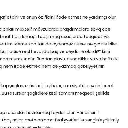
af etdirir və onun öz fikrini ifadə etməsinə yardımçı olur.
raq onları müxtəlif mövzularda araşdırmalara sövq edə
əqdimat hazırlamağı tapşırmaq uşaqlarda tədqiqat və
i film izləmə saatları da öyrənmək fürsətinə çevrilə bilər.
, bu hadisə real həyatda baş versəydi, nə olardı?” kimi
amaq mümkündür. Bundan əlavə, gündəliklər və ya həftəlik
 həm ifadə etmək, həm də yazmaq qabiliyyətinin
tapşırıqları, müstəqil layihələr, oxu siyahıları və internet
ər. Bu resurslar şagirdlərə tətil zamanı məqsədli şəkildə
 resursları hazırlamaq faydalı olar. Hər bir sinif
apşırıqlar, mətn anlama fəaliyyətləri ilə zənginləşdirilmiş
unmasına xidmət edə bilər.