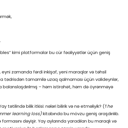
ürmək,
.
les” kimi platformalar bu cür fəaliyyətlər üçün geniş
, eyni zamanda fərdi inkişaf, yeni maraqlar və təhsil
rında tədrisdən tamamilə uzaq qalmaması üçün valideynlər,
ara balanslaşdırılmış – həm istirahət, həm də öyrənməyə
 tətilində bilik itkisi: nələri bilirik və nə etməliyik? (T
he
mmer learning loss)
kitabında bu mövzu geniş araşdırılıb.
əcə formasını dəyişir. Yay aylarında yaradılan bu maraqlı və