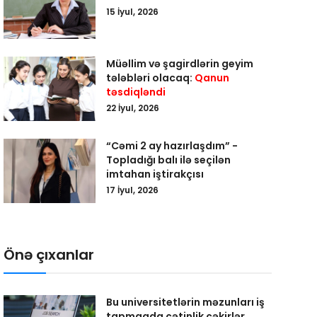
15 İyul, 2026
Müəllim və şagirdlərin geyim
tələbləri olacaq:
Qanun
təsdiqləndi
22 İyul, 2026
“Cəmi 2 ay hazırlaşdım” -
Topladığı balı ilə seçilən
imtahan iştirakçısı
17 İyul, 2026
Önə çıxanlar
Bu universitetlərin məzunları iş
tapmaqda çətinlik çəkirlər