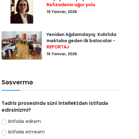
Rəfizadənin uğur yolu
16 Yanvar, 2026
Yenidən Ağdamdayıq: Xıdırlıda
məktəbə gedən ilk balacalar
-
REPORTAJ
16 Yanvar, 2026
Səsvermə
Tədris prosesində süni intellektdən istifadə
edirsinizmi?
İstifadə edirəm
İstifadə etmirəm