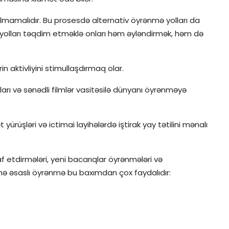
lmamalıdır. Bu prosesdə alternativ öyrənmə yolları da
 yolları təqdim etməklə onları həm əyləndirmək, həm də
n aktivliyini stimullaşdırmaq olar.
arı və sənədli filmlər vasitəsilə dünyanı öyrənməyə
 yürüşləri və ictimai layihələrdə iştirak yay tətilini mənalı
şaf etdirmələri, yeni bacarıqlar öyrənmələri və
ayihə əsaslı öyrənmə bu baxımdan çox faydalıdır: