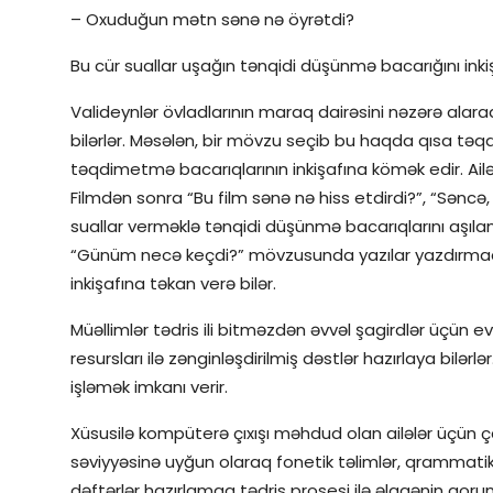
– Oxuduğun mətn sənə nə öyrətdi?
Bu cür suallar uşağın tənqidi düşünmə bacarığını inkiş
Valideynlər övladlarının maraq dairəsini nəzərə ala
bilərlər. Məsələn, bir mövzu seçib bu haqda qısa t
təqdimetmə bacarıqlarının inkişafına kömək edir. Ailəv
Filmdən sonra “Bu film sənə nə hiss etdirdi?”, “Səncə
suallar verməklə tənqidi düşünmə bacarıqlarını aşıl
“Günüm necə keçdi?” mövzusunda yazılar yazdırmaq
inkişafına təkan verə bilər.
Müəllimlər tədris ili bitməzdən əvvəl şagirdlər üçün ev 
resursları ilə zənginləşdirilmiş dəstlər hazırlaya bilərl
işləmək imkanı verir.
Xüsusilə kompüterə çıxışı məhdud olan ailələr üçün çap
səviyyəsinə uyğun olaraq fonetik təlimlər, qrammatik t
dəftərlər hazırlamaq tədris prosesi ilə əlaqənin qor