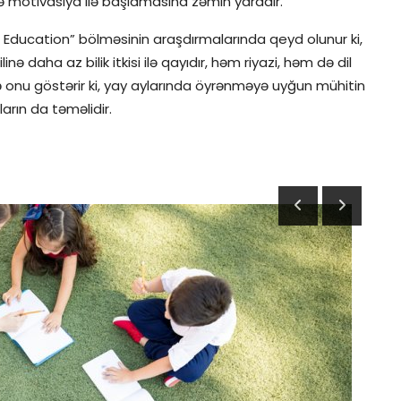
inə motivasiya ilə başlamasına zəmin yaradır.
 Education” bölməsinin araşdırmalarında qeyd olunur ki,
 daha az bilik itkisi ilə qayıdır, həm riyazi, həm də dil
isə onu göstərir ki, yay aylarında öyrənməyə uyğun mühitin
ların da təməlidir.