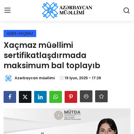
Giriş
Qeydiyyat
QUBA-XAÇMAZ
Xaçmaz müəllimi
Qəzetə elan ver
sertifikatlaşdırmada
Əlaqə
maksimum bal toplayıb
Haqqımızda
Azərbaycan müəllimi
19 İyun, 2025 - 17:29
Reklam və elan
Biz kimik?
Bütün xəbərlər