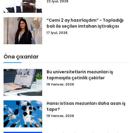
22 İyul, 2026
“Cəmi 2 ay hazırlaşdım” - Topladığı
balı ilə seçilən imtahan iştirakçısı
17 İyul, 2026
Önə çıxanlar
Bu universitetlərin məzunları iş
tapmaqda çətinlik çəkirlər
19 Yanvar, 2026
Hansı ixtisas məzunları daha asan iş
tapır?
19 Yanvar, 2026