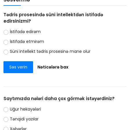
Tədris prosesində süni intellektdən istifadə
edirsinizmi?
İstifadə edirəm
İstifadə etmirəm
Süni intellekt tədris prosesinə mane olur
Səs verin
Nəticələrə bax
Saytımızda nələri daha çox görmək istəyərdiniz?
Uğur hekayələri
Tənqidi yazılar
Xəbərlər