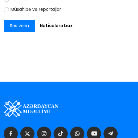
Müsahibə və reportajlar
Səs verin
Nəticələrə bax