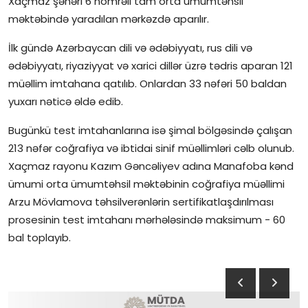
Xaçmaz şəhəri 6 nömrəli tam orta ümumtəhsil
məktəbində yaradılan mərkəzdə aparılır.
İctimai şura
İlk gündə Azərbaycan dili və ədəbiyyatı, rus dili və
Dünya
ədəbiyyatı, riyaziyyat və xarici dillər üzrə tədris aparan 121
müəllim imtahana qatılıb. Onlardan 33 nəfəri 50 baldan
yuxarı nəticə əldə edib.
Bugünkü test imtahanlarına isə şimal bölgəsində çalışan
213 nəfər coğrafiya və ibtidai sinif müəllimləri cəlb olunub.
Xaçmaz rayonu Kazım Gəncəliyev adına Manafoba kənd
ümumi orta ümumtəhsil məktəbinin coğrafiya müəllimi
Arzu Mövlamova təhsilverənlərin sertifikatlaşdırılması
prosesinin test imtahanı mərhələsində maksimum - 60
bal toplayıb.