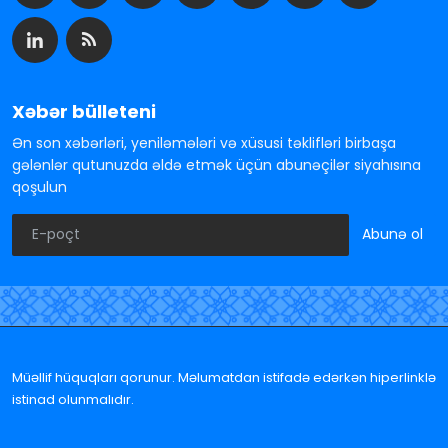
Xəbər bülleteni
Ən son xəbərləri, yeniləmələri və xüsusi təklifləri birbaşa
gələnlər qutunuzda əldə etmək üçün abunəçilər siyahısına
qoşulun
Abunə ol
Müəllif hüquqları qorunur. Məlumatdan istifadə edərkən hiperlinklə
istinad olunmalıdır.