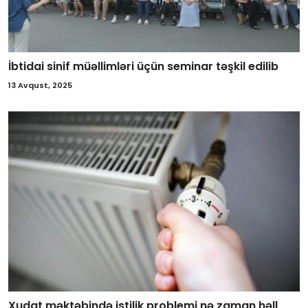
İbtidai sinif müəllimləri üçün seminar təşkil edilib
13 Avqust, 2025
Xudat məktəbində istilik problemi nə zaman həll