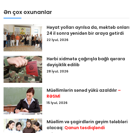
Ən çox oxunanlar
Həyat yolları ayrılsa da, məktəb onları
24 il sonra yenidən bir araya gətirdi
22 İyul, 2026
Hərbi xidmətə çağırışla bağlı qərara
dəyişiklik edilib
28 İyul, 2026
Müəllimlərin sənəd yükü azaldılır
–
RƏSMİ
15 İyul, 2026
Müəllim və şagirdlərin geyim tələbləri
olacaq:
Qanun təsdiqləndi