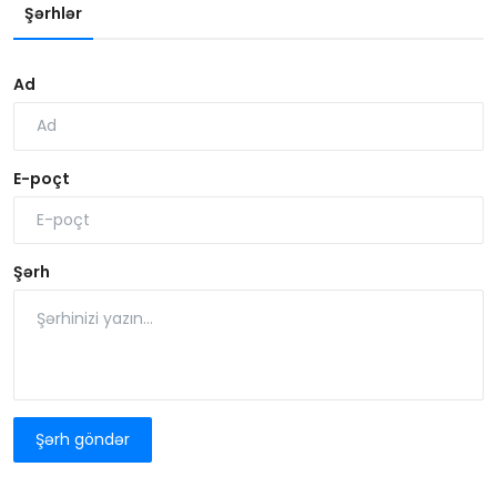
Şərhlər
Ad
E-poçt
Şərh
Şərh göndər