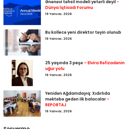
Ənənəvi təhsil modeli yetərli deyil
-
Dünya İqtisadi Forumu
19 Yanvar, 2026
Bu kollecə yeni direktor təyin olunub
16 Yanvar, 2026
25 yaşında 3 peşə
– Elvira Rəfizadənin
uğur yolu
16 Yanvar, 2026
Yenidən Ağdamdayıq: Xıdırlıda
məktəbə gedən ilk balacalar
-
REPORTAJ
16 Yanvar, 2026
Səsvermə