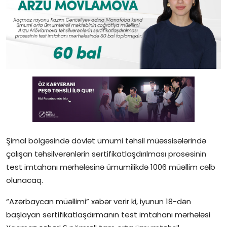
Gündəlik
Rəsmi
Təhsil
Müsahibə
Elm və innovasiya
Təhlil
Şimal bölgəsində dövlət ümumi təhsil müəssisələrində
Reportaj
çalışan təhsilverənlərin sertifikatlaşdırılması prosesinin
test imtahanı mərhələsinə ümumilikdə 1006 müəllim cəlb
Pedaqogika
olunacaq.
Regionlar
“Azərbaycan müəllimi” xəbər verir ki, iyunun 18-dən
başlayan sertifikatlaşdırmanın test imtahanı mərhələsi
Qəzetin PDF arxivi