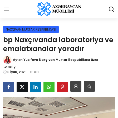
Giriş
Qeydiyyat
NAXÇIVAN MUXTAR RESPUBLİKASI
bp Naxçıvanda laboratoriya və
Qəzetə elan ver
emalatxanalar yaradır
Əlaqə
Aytən Yusifova Naxçıvan Muxtar Respublikası üzrə
Haqqımızda
təmsilçi
3 İyun, 2026 - 15:30
Reklam və elan
Biz kimik?
Bütün xəbərlər