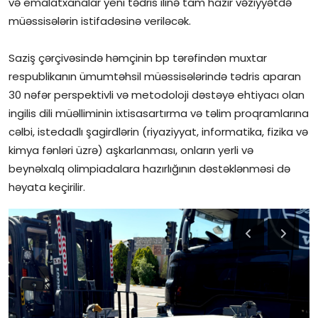
və emalatxanalar yeni tədris ilinə tam hazır vəziyyətdə
müəssisələrin istifadəsinə veriləcək.
Saziş çərçivəsində həmçinin bp tərəfindən muxtar
respublikanın ümumtəhsil müəssisələrində tədris aparan
30 nəfər perspektivli və metodoloji dəstəyə ehtiyacı olan
ingilis dili müəlliminin ixtisasartırma və təlim proqramlarına
cəlbi, istedadlı şagirdlərin (riyaziyyat, informatika, fizika və
kimya fənləri üzrə) aşkarlanması, onların yerli və
beynəlxalq olimpiadalara hazırlığının dəstəklənməsi də
həyata keçirilir.