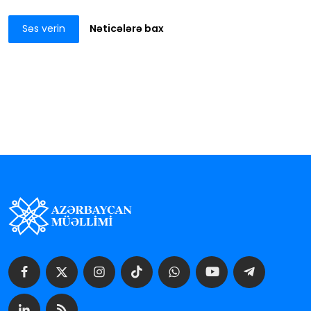
Səs verin
Nəticələrə bax