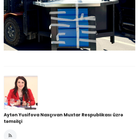
Aytən Yusifova Naxçıvan Muxtar Respublikası üzrə
təmsilçi