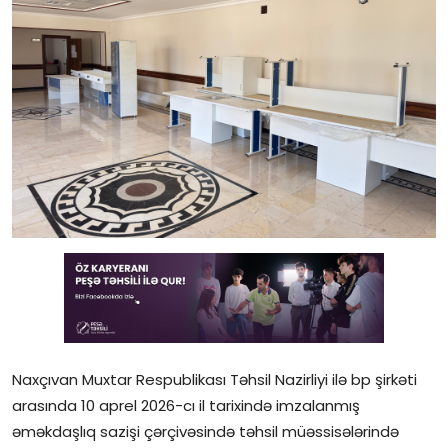
Gündəlik
Rəsmi
Təhsil
Müsahibə
Elm və innovasiya
Təhlil
Reportaj
Pedaqogika
Naxçıvan Muxtar Respublikası Təhsil Nazirliyi ilə bp şirkəti
Regionlar
arasında 10 aprel 2026-cı il tarixində imzalanmış
əməkdaşlıq sazişi çərçivəsində təhsil müəssisələrində
Qəzetin PDF arxivi