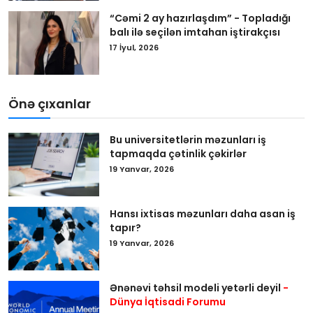
“Cəmi 2 ay hazırlaşdım” - Topladığı
balı ilə seçilən imtahan iştirakçısı
17 İyul, 2026
Önə çıxanlar
Bu universitetlərin məzunları iş
tapmaqda çətinlik çəkirlər
19 Yanvar, 2026
Hansı ixtisas məzunları daha asan iş
tapır?
19 Yanvar, 2026
Ənənəvi təhsil modeli yetərli deyil
-
Dünya İqtisadi Forumu