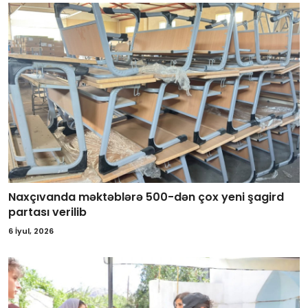
Naxçıvanda məktəblərə 500-dən çox yeni şagird
partası verilib
6 İyul, 2026