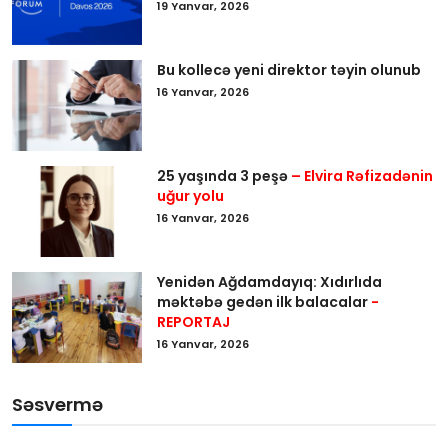
19 Yanvar, 2026
Bu kollecə yeni direktor təyin olunub
16 Yanvar, 2026
25 yaşında 3 peşə
– Elvira Rəfizadənin
uğur yolu
16 Yanvar, 2026
Yenidən Ağdamdayıq: Xıdırlıda
məktəbə gedən ilk balacalar
-
REPORTAJ
16 Yanvar, 2026
Səsvermə