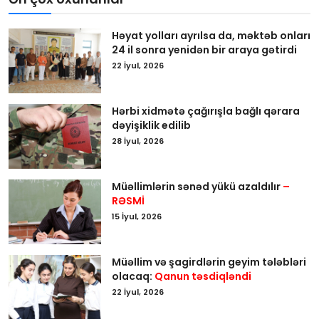
Həyat yolları ayrılsa da, məktəb onları
24 il sonra yenidən bir araya gətirdi
22 İyul, 2026
Hərbi xidmətə çağırışla bağlı qərara
dəyişiklik edilib
28 İyul, 2026
Müəllimlərin sənəd yükü azaldılır
–
RƏSMİ
15 İyul, 2026
Müəllim və şagirdlərin geyim tələbləri
olacaq:
Qanun təsdiqləndi
22 İyul, 2026