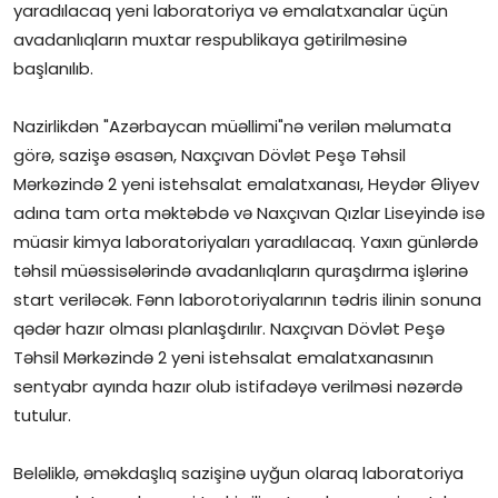
yaradılacaq yeni laboratoriya və emalatxanalar üçün
İctimai şura
avadanlıqların muxtar respublikaya gətirilməsinə
başlanılıb.
Dünya
Nazirlikdən "Azərbaycan müəllimi"nə verilən məlumata
görə, sazişə əsasən, Naxçıvan Dövlət Peşə Təhsil
Mərkəzində 2 yeni istehsalat emalatxanası, Heydər Əliyev
adına tam orta məktəbdə və Naxçıvan Qızlar Liseyində isə
müasir kimya laboratoriyaları yaradılacaq. Yaxın günlərdə
təhsil müəssisələrində avadanlıqların quraşdırma işlərinə
start veriləcək. Fənn laborotoriyalarının tədris ilinin sonuna
qədər hazır olması planlaşdırılır. Naxçıvan Dövlət Peşə
Təhsil Mərkəzində 2 yeni istehsalat emalatxanasının
sentyabr ayında hazır olub istifadəyə verilməsi nəzərdə
tutulur.
Beləliklə, əməkdaşlıq sazişinə uyğun olaraq laboratoriya