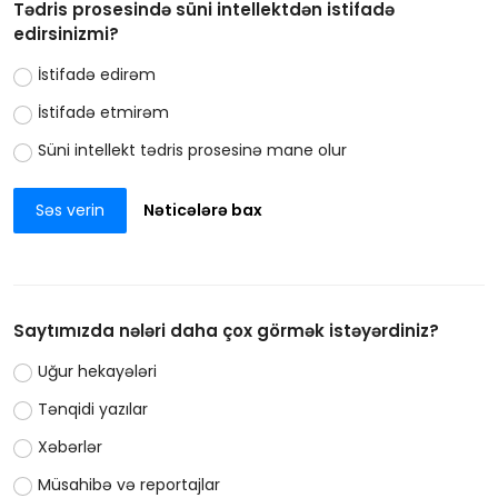
Tədris prosesində süni intellektdən istifadə
edirsinizmi?
İstifadə edirəm
İstifadə etmirəm
Süni intellekt tədris prosesinə mane olur
Səs verin
Nəticələrə bax
Saytımızda nələri daha çox görmək istəyərdiniz?
Uğur hekayələri
Tənqidi yazılar
Xəbərlər
Müsahibə və reportajlar