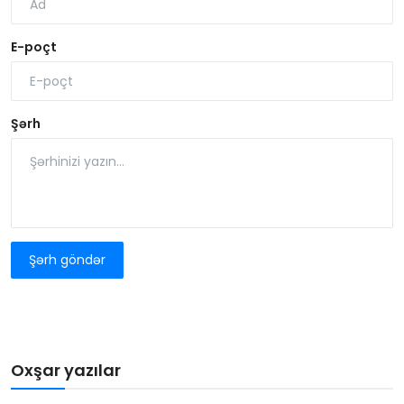
E-poçt
Şərh
Şərh göndər
Oxşar yazılar