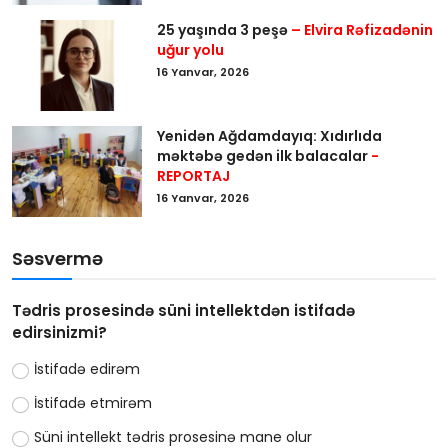
25 yaşında 3 peşə
– Elvira Rəfizadənin
uğur yolu
16 Yanvar, 2026
Yenidən Ağdamdayıq: Xıdırlıda
məktəbə gedən ilk balacalar
-
REPORTAJ
16 Yanvar, 2026
Səsvermə
Tədris prosesində süni intellektdən istifadə
edirsinizmi?
İstifadə edirəm
İstifadə etmirəm
Süni intellekt tədris prosesinə mane olur