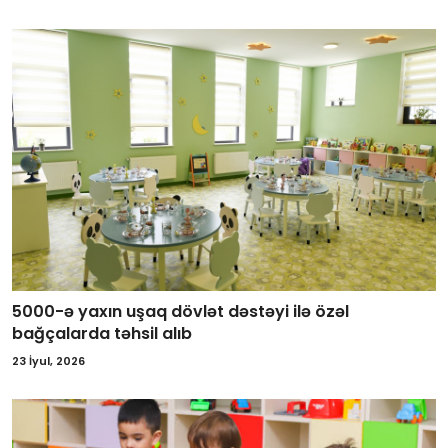
5000-ə yaxın uşaq dövlət dəstəyi ilə özəl
bağçalarda təhsil alıb
23 İyul, 2026