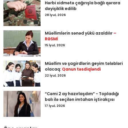
Hərbi xidmətə çağırışla bağlı qərara
dəyişiklik edilib
28 İyul, 2026
Müəllimlərin sənəd yükü azaldılır
–
RƏSMİ
15 İyul, 2026
Müəllim və şagirdlərin geyim tələbləri
olacaq:
Qanun təsdiqləndi
22 İyul, 2026
“Cəmi 2 ay hazırlaşdım” - Topladığı
balı ilə seçilən imtahan iştirakçısı
17 İyul, 2026