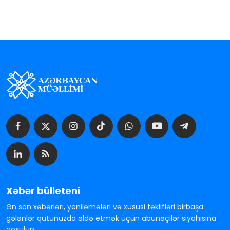
Xəbər bülleteni
Ən son xəbərləri, yeniləmələri və xüsusi təklifləri birbaşa
gələnlər qutunuzda əldə etmək üçün abunəçilər siyahısına
qoşulun