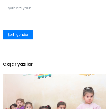
Şərh göndər
Oxşar yazılar