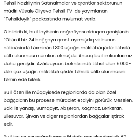
Təhsil Nazirliyinin Satınalmalar və qrantlar sektorunun
İctimai şura
müdiri Vüsalə Əliyeva Təhsil TV-də yayımlanan
“Təhsildəyik” podkastında məlumat verib.
Dünya
O bildirib ki, bu il layihənin coğrafiyası olduqca genişlənib:
“Ötən il biz 24 bağçaya qrant ayırmışdıq və bunun
nəticəsində təxminən 1 300 uşağın məktəbəqədər təhsilə
cəlb olunması mümkün olmuşdu. Ancaq bu il imkanlarımız
daha genişdir. Azərbaycan bölməsində təhsil alan 5 000-
dən çox uşağın məktəbə qədər təhsilə cəlb olunmasını
təmin edə bilərik.
Bu il ötən illə müqayisədə regionlarda da olan özəl
bağçaların bu prosesə müraciət etdiyini görürük. Məsələn,
Bakı ilə yanaşı, Sumqayıt, Abşeron, Xaçmaz, Lənkəran,
Biləsuvar, Şirvan və digər regionlardan bağçalar iştirak
edir.
Bu il isə ən azı coğrafiyamızı iki dəfə genişləndirmişik. 63