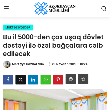
Giriş
Qeydiyyat
MƏKTƏBƏQƏDƏR
Bu il 5000-dən çox uşaq dövlət
Qəzetə elan ver
dəstəyi ilə özəl bağçalara cəlb
Əlaqə
ediləcək
Haqqımızda
Mərziyyə Kazımzadə
25 Noyabr, 2025 - 10:24
Reklam və elan
Biz kimik?
Bütün xəbərlər