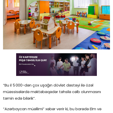
Gündəlik
Rəsmi
Təhsil
Müsahibə
Elm və innovasiya
Təhlil
Reportaj
“Bu il 5 000-dən çox uşağın dövlət dəstəyi ilə özəl
Pedaqogika
müəssisələrdə məktəbəqədər təhsilə cəlb olunmasını
Regionlar
təmin edə bilərik”.
“Azərbaycan müəllimi” xəbər verir ki, bu barədə Elm və
Qəzetin PDF arxivi