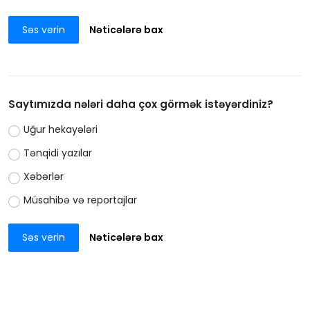
Səs verin
Nəticələrə bax
Saytımızda nələri daha çox görmək istəyərdiniz?
Uğur hekayələri
Tənqidi yazılar
Xəbərlər
Müsahibə və reportajlar
Səs verin
Nəticələrə bax