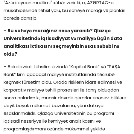
"Azərbaycan müəllimi" xəbər verir ki, o, AZƏRTAC-a
İctimai şura
müsahibəsində təhsil yolu, bu sahəyə marağı və planları
barədə danışıb.
Dünya
– Bu sahəyə marağınız necə yaranıb? Qlazqo
Universitetində iqtisadiyyat və maliyyə üçün data
analitikası ixtisasını seçməyinizin əsas səbəbi nə
oldu?
– Bakalavriat təhsilim ərzində “Kapital Bank” və “PAŞA
Bank” kimi qabaqcıl maliyyə institutlarında təcrübə
keçmək fürsətim oldu. Orada risklərin idarə edilməsi və
korporativ maliyyə təhlili prosesləri ilə tanış olduqdan
sonra anladım ki, müasir dövrdə qərarlar ənənəvi biliklərə
deyil, böyük məlumat bazalarına, yəni dataya
əsaslanmalıdır. Qlazqo Universitetinin bu proqramı
iqtisadi nəzəriyyə ilə kəmiyyət analitikasını və
proqramlaşdırmanı özündə mükəmməl şəkildə