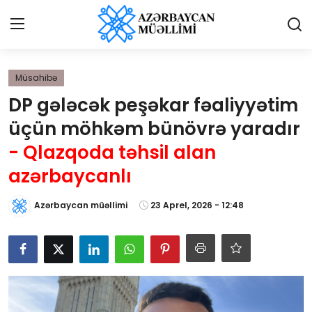
Giriş
Qeydiyyat
Müsahibə
DP gələcək peşəkar fəaliyyətim
Qəzetə elan ver
üçün möhkəm bünövrə yaradır
Əlaqə
- Qlazqoda təhsil alan
azərbaycanlı
Haqqımızda
Azərbaycan müəllimi
23 Aprel, 2026 - 12:48
Reklam və elan
Biz kimik?
Bütün xəbərlər