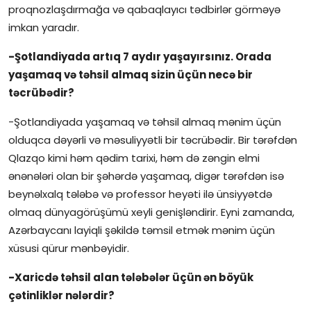
proqnozlaşdırmağa və qabaqlayıcı tədbirlər görməyə
imkan yaradır.
-Şotlandiyada artıq 7 aydır yaşayırsınız. Orada
yaşamaq və təhsil almaq sizin üçün necə bir
təcrübədir?
-Şotlandiyada yaşamaq və təhsil almaq mənim üçün
olduqca dəyərli və məsuliyyətli bir təcrübədir. Bir tərəfdən
Qlazqo kimi həm qədim tarixi, həm də zəngin elmi
ənənələri olan bir şəhərdə yaşamaq, digər tərəfdən isə
beynəlxalq tələbə və professor heyəti ilə ünsiyyətdə
olmaq dünyagörüşümü xeyli genişləndirir. Eyni zamanda,
Azərbaycanı layiqli şəkildə təmsil etmək mənim üçün
xüsusi qürur mənbəyidir.
-Xaricdə təhsil alan tələbələr üçün ən böyük
çətinliklər nələrdir?