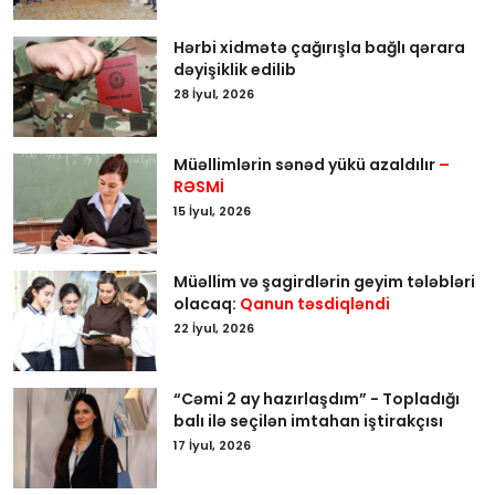
Hərbi xidmətə çağırışla bağlı qərara
dəyişiklik edilib
28 İyul, 2026
Müəllimlərin sənəd yükü azaldılır
–
RƏSMİ
15 İyul, 2026
Müəllim və şagirdlərin geyim tələbləri
olacaq:
Qanun təsdiqləndi
22 İyul, 2026
“Cəmi 2 ay hazırlaşdım” - Topladığı
balı ilə seçilən imtahan iştirakçısı
17 İyul, 2026