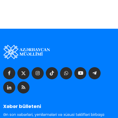
Xəbər bülleteni
Ən son xəbərləri, yeniləmələri və xüsusi təklifləri birbaşa