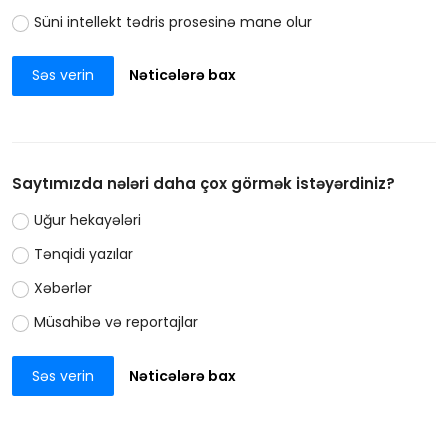
Süni intellekt tədris prosesinə mane olur
Səs verin
Nəticələrə bax
Saytımızda nələri daha çox görmək istəyərdiniz?
Uğur hekayələri
Tənqidi yazılar
Xəbərlər
Müsahibə və reportajlar
Səs verin
Nəticələrə bax