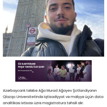
Gündəlik
Rəsmi
Təhsil
Müsahibə
Elm və innovasiya
Təhlil
Reportaj
Pedaqogika
Azərbaycanlı tələbə Ağa Murad Ağayev Şotlandiyanın
Regionlar
Qlazqo Universitetində iqtisadiyyat və maliyyə üçün data
analitikası ixtisası üzrə magistratura təhsili alır.
Qəzetin PDF arxivi