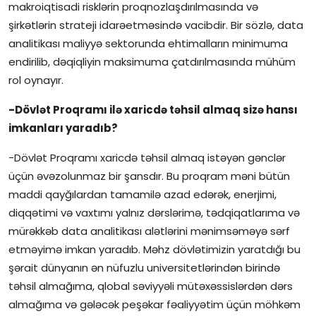
makroiqtisadi risklərin proqnozlaşdırılmasında və
şirkətlərin strateji idarəetməsində vacibdir. Bir sözlə, data
analitikası maliyyə sektorunda ehtimalların minimuma
endirilib, dəqiqliyin maksimuma çatdırılmasında mühüm
rol oynayır.
-Dövlət Proqramı ilə xaricdə təhsil almaq sizə hansı
imkanları yaradıb?
-Dövlət Proqramı xaricdə təhsil almaq istəyən gənclər
üçün əvəzolunmaz bir şansdır. Bu proqram məni bütün
maddi qayğılardan tamamilə azad edərək, enerjimi,
diqqətimi və vaxtımı yalnız dərslərimə, tədqiqatlarıma və
mürəkkəb data analitikası alətlərini mənimsəməyə sərf
etməyimə imkan yaradıb. Məhz dövlətimizin yaratdığı bu
şərait dünyanın ən nüfuzlu universitetlərindən birində
təhsil almağıma, qlobal səviyyəli mütəxəssislərdən dərs
almağıma və gələcək peşəkar fəaliyyətim üçün möhkəm