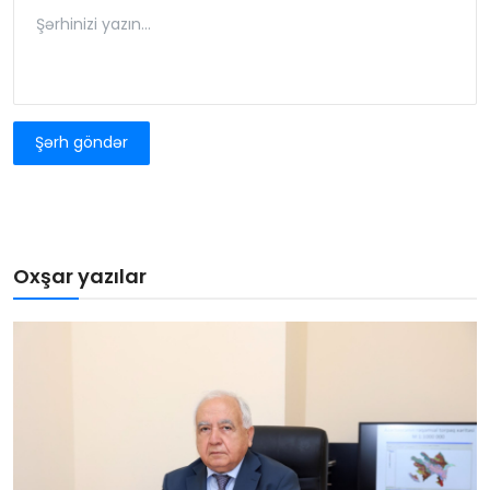
Şərh göndər
Oxşar yazılar