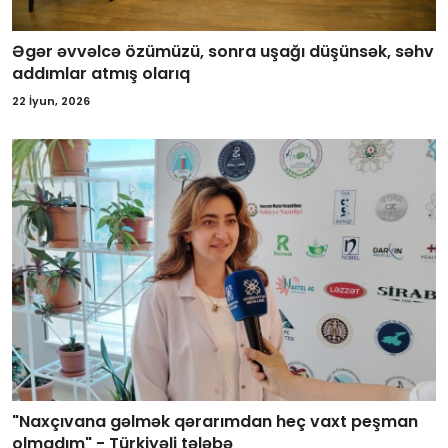
Əgər əvvəlcə özümüzü, sonra uşağı düşünsək, səhv
addımlar atmış olarıq
22 İyun, 2026
"Naxçıvana gəlmək qərarımdan heç vaxt peşman
olmadım" - Türkiyəli tələbə