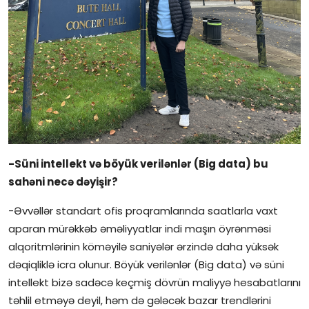
-Süni intellekt və böyük verilənlər (Big data) bu
sahəni necə dəyişir?
-Əvvəllər standart ofis proqramlarında saatlarla vaxt
aparan mürəkkəb əməliyyatlar indi maşın öyrənməsi
alqoritmlərinin köməyilə saniyələr ərzində daha yüksək
dəqiqliklə icra olunur. Böyük verilənlər (Big data) və süni
intellekt bizə sadəcə keçmiş dövrün maliyyə hesabatlarını
təhlil etməyə deyil, həm də gələcək bazar trendlərini