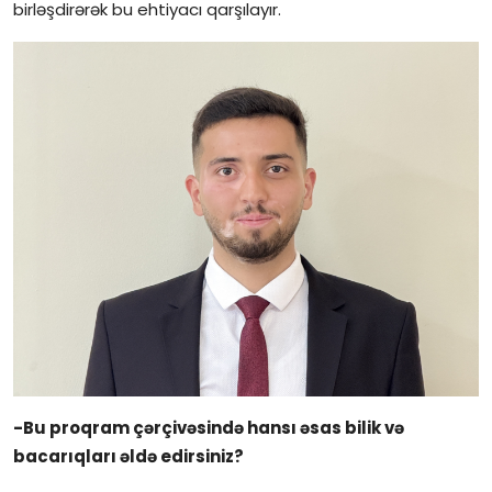
birləşdirərək bu ehtiyacı qarşılayır.
-Bu proqram çərçivəsində hansı əsas bilik və
bacarıqları əldə edirsiniz?