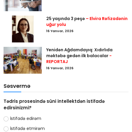
25 yaşında 3 peşə
– Elvira Rəfizadənin
uğur yolu
16 Yanvar, 2026
Yenidən Ağdamdayıq: Xıdırlıda
məktəbə gedən ilk balacalar
-
REPORTAJ
16 Yanvar, 2026
Səsvermə
Tədris prosesində süni intellektdən istifadə
edirsinizmi?
İstifadə edirəm
İstifadə etmirəm