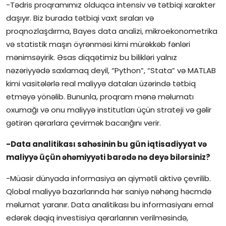
-Tədris proqramımız olduqca intensiv və tətbiqi xarakter
daşıyır. Biz burada tətbiqi vaxt sıraları və
proqnozlaşdırma, Bayes data analizi, mikroekonometrika
və statistik maşın öyrənməsi kimi mürəkkəb fənləri
mənimsəyirik. Əsas diqqətimiz bu bilikləri yalnız
nəzəriyyədə saxlamaq deyil, “Python”, “Stata” və MATLAB
kimi vasitələrlə real maliyyə dataları üzərində tətbiq
etməyə yönəlib. Bununla, proqram mənə məlumatı
oxumağı və onu maliyyə institutları üçün strateji və gəlir
gətirən qərarlara çevirmək bacarığını verir.
-Data analitikası sahəsinin bu gün iqtisadiyyat və
maliyyə üçün əhəmiyyəti barədə nə deyə bilərsiniz?
-Müasir dünyada informasiya ən qiymətli aktivə çevrilib.
Qlobal maliyyə bazarlarında hər saniyə nəhəng həcmdə
məlumat yaranır. Data analitikası bu informasiyanı emal
edərək dəqiq investisiya qərarlarının verilməsində,