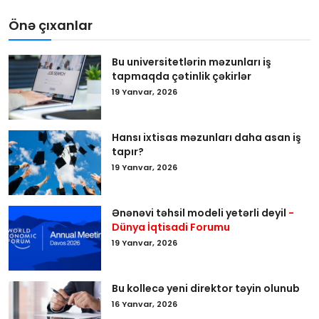
Önə çıxanlar
Bu universitetlərin məzunları iş
tapmaqda çətinlik çəkirlər
19 Yanvar, 2026
Hansı ixtisas məzunları daha asan iş
tapır?
19 Yanvar, 2026
Ənənəvi təhsil modeli yetərli deyil
-
Dünya İqtisadi Forumu
19 Yanvar, 2026
Bu kollecə yeni direktor təyin olunub
16 Yanvar, 2026