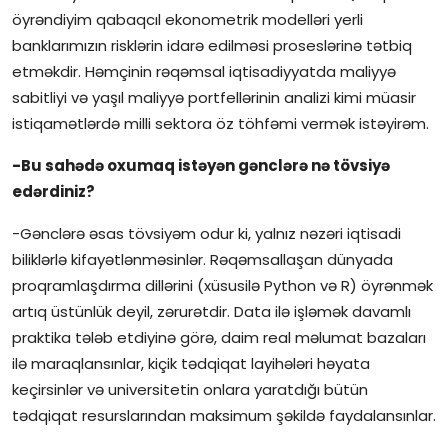
öyrəndiyim qabaqcıl ekonometrik modelləri yerli
banklarımızın risklərin idarə edilməsi proseslərinə tətbiq
etməkdir. Həmçinin rəqəmsal iqtisadiyyatda maliyyə
sabitliyi və yaşıl maliyyə portfellərinin analizi kimi müasir
istiqamətlərdə milli sektora öz töhfəmi vermək istəyirəm.
-Bu sahədə oxumaq istəyən gənclərə nə tövsiyə
edərdiniz?
-Gənclərə əsas tövsiyəm odur ki, yalnız nəzəri iqtisadi
biliklərlə kifayətlənməsinlər. Rəqəmsallaşan dünyada
proqramlaşdırma dillərini (xüsusilə Python və R) öyrənmək
artıq üstünlük deyil, zərurətdir. Data ilə işləmək davamlı
praktika tələb etdiyinə görə, daim real məlumat bazaları
ilə maraqlansınlar, kiçik tədqiqat layihələri həyata
keçirsinlər və universitetin onlara yaratdığı bütün
tədqiqat resurslarından maksimum şəkildə faydalansınlar.