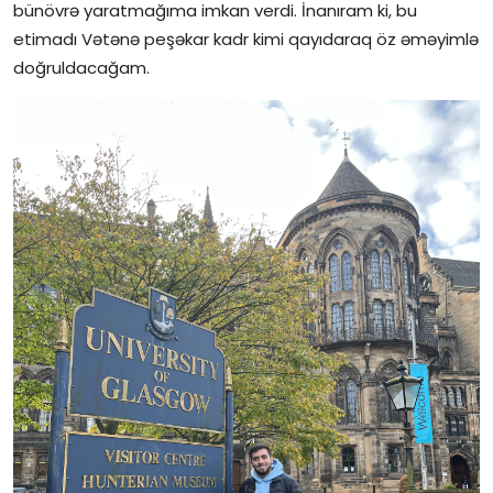
bünövrə yaratmağıma imkan verdi. İnanıram ki, bu
etimadı Vətənə peşəkar kadr kimi qayıdaraq öz əməyimlə
doğruldacağam.