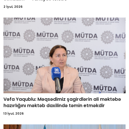
2 İyul, 2026
Vəfa Yaqublu: Məqsədimiz şagirdlərin ali məktəbə
hazırlığını məktəb daxilində təmin etməkdir
13 İyul, 2026