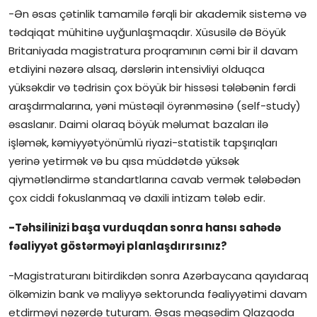
-Ən əsas çətinlik tamamilə fərqli bir akademik sistemə və
tədqiqat mühitinə uyğunlaşmaqdır. Xüsusilə də Böyük
Britaniyada magistratura proqramının cəmi bir il davam
etdiyini nəzərə alsaq, dərslərin intensivliyi olduqca
yüksəkdir və tədrisin çox böyük bir hissəsi tələbənin fərdi
araşdırmalarına, yəni müstəqil öyrənməsinə (self-study)
əsaslanır. Daimi olaraq böyük məlumat bazaları ilə
işləmək, kəmiyyətyönümlü riyazi-statistik tapşırıqları
yerinə yetirmək və bu qısa müddətdə yüksək
qiymətləndirmə standartlarına cavab vermək tələbədən
çox ciddi fokuslanmaq və daxili intizam tələb edir.
-Təhsilinizi başa vurduqdan sonra hansı sahədə
fəaliyyət göstərməyi planlaşdırırsınız?
-Magistraturanı bitirdikdən sonra Azərbaycana qayıdaraq
ölkəmizin bank və maliyyə sektorunda fəaliyyətimi davam
etdirməyi nəzərdə tuturam. Əsas məqsədim Qlazqoda