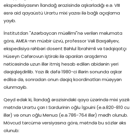
ekspedisiyasının İlandağ ərazisində aşkarladığı e.ə. VIII
İctimai şura
əsrə aid qayaüstü Urartu mixi yazısı ilə bağlı açıqlama
yayıb.
Dünya
İnstitutdan "Azərbaycan müəllimi"nə verilən məlumata
görə, AMEA-nın müxbir üzvü, professor Vəli Baxşəliyev,
ekspedisiya rəhbəri dosent Bəhlul İbrahimli və tədqiqatçı
Hüseyn Cəfərovun iştirakı ilə aparılan araşdırma
nəticəsində uzun illər itmiş hesab edilən abidənin yeri
dəqiqləşdirilib. Yazı ilk dəfə 1980-ci illərin sonunda aşkar
edilsə də, sonradan onun dəqiq koordinatları müəyyən
olunmayıb.
Qeyd edək ki, İlandağ ərazisindəki qaya üzərində mixi yazılı
mətndə Urartu çarı I Sardurinin oğlu İşpuini (e.ə.820-810 cu
illər) və onun oğlu Menua (e.ə.786-764 illər) mədh olunub.
Mövcud tərcümə versiyasına görə, mətndə bu sözlər əks
olunub: