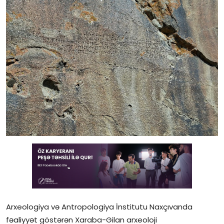
Gündəlik
Rəsmi
Təhsil
Müsahibə
Elm və innovasiya
Təhlil
Reportaj
Pedaqogika
Regionlar
Arxeologiya və Antropologiya İnstitutu Naxçıvanda
Qəzetin PDF arxivi
fəaliyyət göstərən Xaraba-Gilan arxeoloji