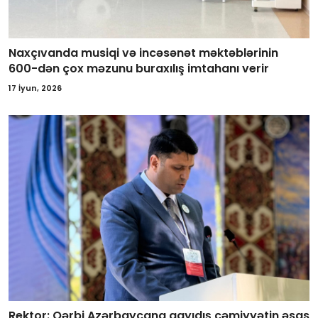
Naxçıvanda musiqi və incəsənət məktəblərinin
600-dən çox məzunu buraxılış imtahanı verir
17 İyun, 2026
Rektor: Qərbi Azərbaycana qayıdış cəmiyyətin əsas