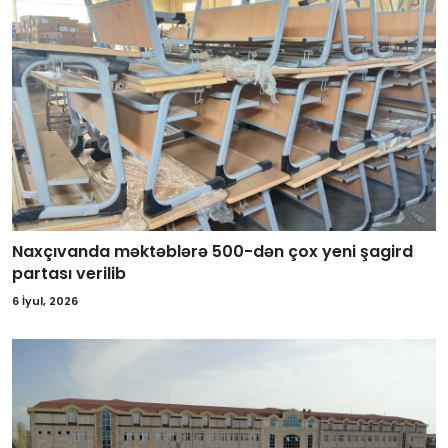
Naxçıvanda məktəblərə 500-dən çox yeni şagird
partası verilib
6 İyul, 2026