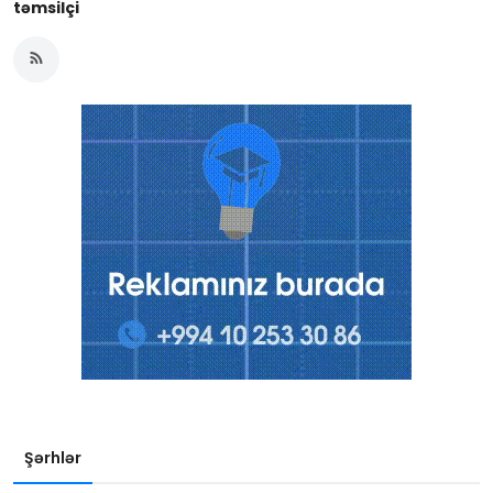
təmsilçi
Şərhlər