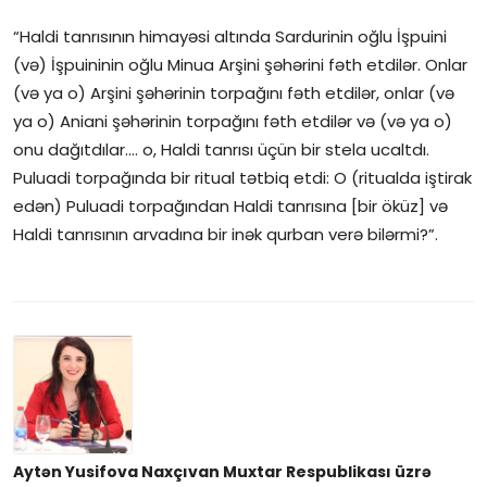
“Haldi tanrısının himayəsi altında Sardurinin oğlu İşpuini
(və) İşpuininin oğlu Minua Arşini şəhərini fəth etdilər. Onlar
(və ya o) Arşini şəhərinin torpağını fəth etdilər, onlar (və
ya o) Aniani şəhərinin torpağını fəth etdilər və (və ya o)
onu dağıtdılar.... o, Haldi tanrısı üçün bir stela ucaltdı.
Puluadi torpağında bir ritual tətbiq etdi: O (ritualda iştirak
edən) Puluadi torpağından Haldi tanrısına [bir öküz] və
Haldi tanrısının arvadına bir inək qurban verə bilərmi?”.
Aytən Yusifova Naxçıvan Muxtar Respublikası üzrə