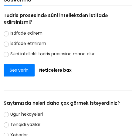
Tədris prosesində süni intellektdən istifadə
edirsinizmi?
İstifadə edirəm
İstifadə etmirəm
Süni intellekt tədris prosesinə mane olur
Səs verin
Nəticələrə bax
Saytımızda nələri daha çox görmək istəyərdiniz?
Uğur hekayələri
Tənqidi yazılar
Xəbərlər