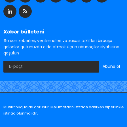
Xəbər bülleteni
Ən son xəbərləri, yeniləmələri və xüsusi təklifləri birbaşa
gələnlər qutunuzda əldə etmək üçün abunəçilər siyahısına
qoşulun
Abunə ol
Müəllif hüquqları qorunur. Məlumatdan istifadə edərkən hiperlinklə
istinad olunmalıdır.