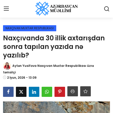
Giriş
Qeydiyyat
NAXÇIVAN MUXTAR RESPUBLİKASI
Naxçıvanda 30 illik axtarışdan
Qəzetə elan ver
sonra tapılan yazıda nə
Əlaqə
yazılıb?
Haqqımızda
Aytən Yusifova Naxçıvan Muxtar Respublikası üzrə
təmsilçi
Reklam və elan
2 İyun, 2026 - 13:09
Biz kimik?
Bütün xəbərlər