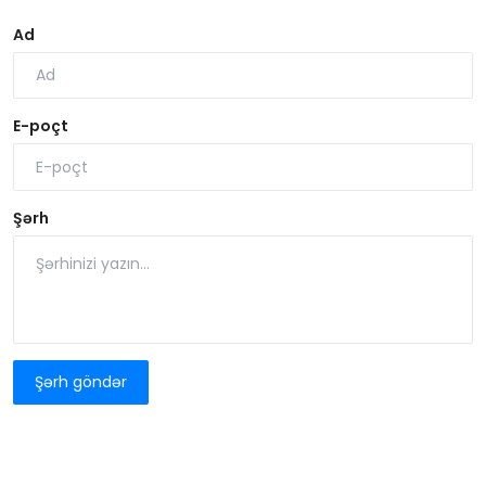
Ad
E-poçt
Şərh
Şərh göndər