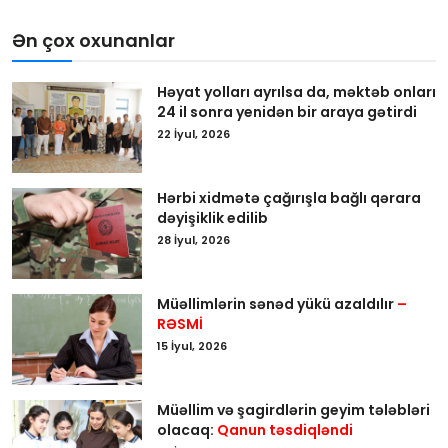
Ən çox oxunanlar
Həyat yolları ayrılsa da, məktəb onları
24 il sonra yenidən bir araya gətirdi
22 İyul, 2026
Hərbi xidmətə çağırışla bağlı qərara
dəyişiklik edilib
28 İyul, 2026
Müəllimlərin sənəd yükü azaldılır
–
RƏSMİ
15 İyul, 2026
Müəllim və şagirdlərin geyim tələbləri
olacaq:
Qanun təsdiqləndi