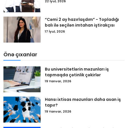
22 İyul, 2026
“Cəmi 2 ay hazırlaşdım” - Topladığı
balı ilə seçilən imtahan iştirakçısı
17 İyul, 2026
Önə çıxanlar
Bu universitetlərin məzunları iş
tapmaqda çətinlik çəkirlər
19 Yanvar, 2026
Hansı ixtisas məzunları daha asan iş
tapır?
19 Yanvar, 2026