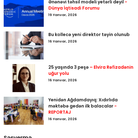
Ənənəvi təhsil modeli yetərli deyil
-
Dünya İqtisadi Forumu
19 Yanvar, 2026
Bu kollecə yeni direktor təyin olunub
16 Yanvar, 2026
25 yaşında 3 peşə
– Elvira Rəfizadənin
uğur yolu
16 Yanvar, 2026
Yenidən Ağdamdayıq: Xıdırlıda
məktəbə gedən ilk balacalar
-
REPORTAJ
16 Yanvar, 2026
Səsvermə