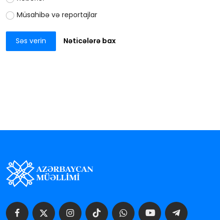
Müsahibə və reportajlar
Səs verin
Nəticələrə bax