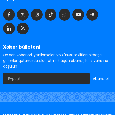
Xəbər bülleteni
Ən son xəbərləri, yeniləmələri və xüsusi təklifləri birbaşa
gələnlər qutunuzda əldə etmək üçün abunəçilər siyahısına
qoşulun
Abunə ol