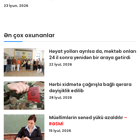
23 İyun, 2026
Ən çox oxunanlar
Həyat yolları ayrılsa da, məktəb onları
24 il sonra yenidən bir araya gətirdi
22 İyul, 2026
Hərbi xidmətə çağırışla bağlı qərara
dəyişiklik edilib
28 İyul, 2026
Müəllimlərin sənəd yükü azaldılır
–
RƏSMİ
15 İyul, 2026