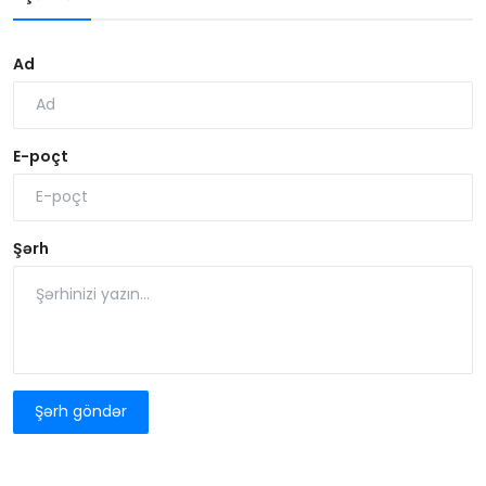
Ad
E-poçt
Şərh
Şərh göndər