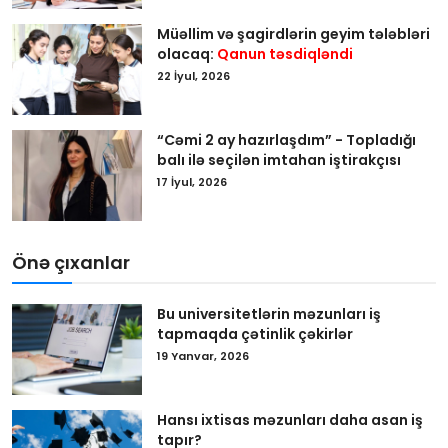
Müəllim və şagirdlərin geyim tələbləri
olacaq:
Qanun təsdiqləndi
22 İyul, 2026
“Cəmi 2 ay hazırlaşdım” - Topladığı
balı ilə seçilən imtahan iştirakçısı
17 İyul, 2026
Önə çıxanlar
Bu universitetlərin məzunları iş
tapmaqda çətinlik çəkirlər
19 Yanvar, 2026
Hansı ixtisas məzunları daha asan iş
tapır?