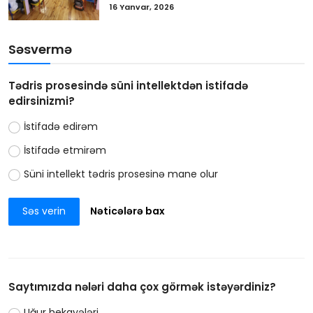
16 Yanvar, 2026
Səsvermə
Tədris prosesində süni intellektdən istifadə
edirsinizmi?
İstifadə edirəm
İstifadə etmirəm
Süni intellekt tədris prosesinə mane olur
Səs verin
Nəticələrə bax
Saytımızda nələri daha çox görmək istəyərdiniz?
Uğur hekayələri