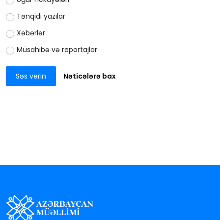
Tənqidi yazılar
Xəbərlər
Müsahibə və reportajlar
Səs verin
Nəticələrə bax