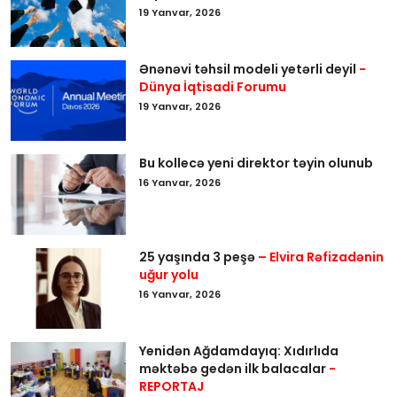
19 Yanvar, 2026
Ənənəvi təhsil modeli yetərli deyil
-
Dünya İqtisadi Forumu
19 Yanvar, 2026
Bu kollecə yeni direktor təyin olunub
16 Yanvar, 2026
25 yaşında 3 peşə
– Elvira Rəfizadənin
uğur yolu
16 Yanvar, 2026
Yenidən Ağdamdayıq: Xıdırlıda
məktəbə gedən ilk balacalar
-
REPORTAJ