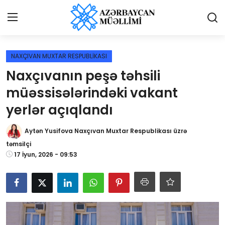
Giriş
Qeydiyyat
NAXÇIVAN MUXTAR RESPUBLİKASI
Naxçıvanın peşə təhsili
Qəzetə elan ver
müəssisələrindəki vakant
Əlaqə
yerlər açıqlandı
Haqqımızda
Aytən Yusifova Naxçıvan Muxtar Respublikası üzrə
təmsilçi
Reklam və elan
17 İyun, 2026 - 09:53
Biz kimik?
Bütün xəbərlər