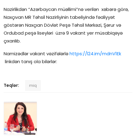
Nazirlikdən “Azərbaycan müəllimi”nə verilən xəbərə görə,
İctimai şura
Naxçıvan MR Təhsil Nazirliyinin tabeliyində fəaliyyət
göstərən Naxçıan Dövlət Peşə Təhsil Mərkəzi, Şərur və
Dünya
Ordubad peşə liseyləri üzrə 9 vakant yer müsabiqəyə
çıxarılıb.
Namizədlər vakant vəzifələrlə
https://l24.im/mdnV1Ek
linkdən tanış ola bilərlər:
Teqlər:
miq