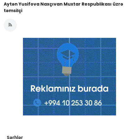
Aytən Yusifova Naxçıvan Muxtar Respublikası üzrə
təmsilçi
Şərhlər