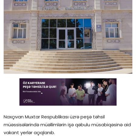
Gündəlik
Rəsmi
Təhsil
Müsahibə
Elm və innovasiya
Təhlil
Reportaj
Pedaqogika
Naxçıvan Muxtar Respublikası üzrə peşə təhsil
Regionlar
müəssisələrində müəllimlərin işə qəbulu müsabiqəsinə aid
Qəzetin PDF arxivi
vakant yerlər açıqlanıb.