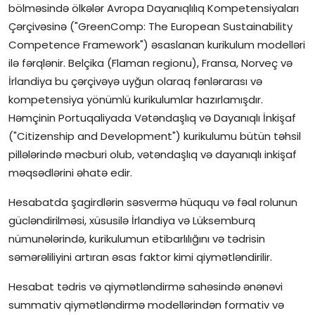
bölməsində ölkələr Avropa Dayanıqlılıq Kompetensiyaları
Çərçivəsinə ("GreenComp: The European Sustainability
Competence Framework") əsaslanan kurikulum modelləri
ilə fərqlənir. Belçika (Flaman regionu), Fransa, Norveç və
İrlandiya bu çərçivəyə uyğun olaraq fənlərarası və
kompetensiya yönümlü kurikulumlar hazırlamışdır.
Həmçinin Portuqaliyada Vətəndaşlıq və Dayanıqlı İnkişaf
("Citizenship and Development") kurikulumu bütün təhsil
pillələrində məcburi olub, vətəndaşlıq və dayanıqlı inkişaf
məqsədlərini əhatə edir.
Hesabatda şagirdlərin səsvermə hüququ və fəal rolunun
gücləndirilməsi, xüsusilə İrlandiya və Lüksemburq
nümunələrində, kurikulumun etibarlılığını və tədrisin
səmərəliliyini artıran əsas faktor kimi qiymətləndirilir.
Hesabat tədris və qiymətləndirmə sahəsində ənənəvi
summativ qiymətləndirmə modellərindən formativ və