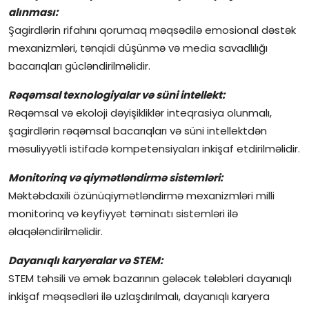
alınması:
Şagirdlərin rifahını qorumaq məqsədilə emosional dəstək
mexanizmləri, tənqidi düşünmə və media savadlılığı
bacarıqları gücləndirilməlidir.
Rəqəmsal texnologiyalar və süni intellekt:
Rəqəmsal və ekoloji dəyişikliklər inteqrasiya olunmalı,
şagirdlərin rəqəmsal bacarıqları və süni intellektdən
məsuliyyətli istifadə kompetensiyaları inkişaf etdirilməlidir.
Monitorinq və qiymətləndirmə sistemləri:
Məktəbdaxili özünüqiymətləndirmə mexanizmləri milli
monitorinq və keyfiyyət təminatı sistemləri ilə
əlaqələndirilməlidir.
Dayanıqlı karyeralar və STEM:
STEM təhsili və əmək bazarının gələcək tələbləri dayanıqlı
inkişaf məqsədləri ilə uzlaşdırılmalı, dayanıqlı karyera