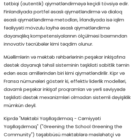
tətbiqi (autentik) qiymətləndirməyə keçidi tövsiyə edir.
Finlandiyada portfel əsaslı qiymətləndirmə və dialoq
əsaslı qiymətləndirmə metodları, İrlandiyada isə iqlim
fəaliyyəti mövzulu layihə əsaslı qiymətləndirmə
dayanıqlılıq kompetensiyalarının ölçülməsi baxımından
innovativ təcrübələr kimi təqdim olunur.
Müəllimlərin və məktəb rəhbərlərinin peşəkar inkişafına
dəstək dayanıqlı təhsil sisteminin təşkilati sabitlik təmin
edən əsas amillərindən biri kimi qiymətləndirilir. Kipr və
Fransa nümunələri göstərir ki, effektiv liderlik modelləri,
davamlı peşəkar inkişaf proqramları və yerli səviyyədə
təşkilati dəstək mexanizmləri olmadan sistemli dəyişiklik
mümkün deyil.
Kiprdə "Məktəbi Yaşıllaşdırmaq - Cəmiyyəti
Yaşıllaşdırmaq" ("Greening the School Greening the
Community") təşəbbüsü məktəblərə məsləhətçi və