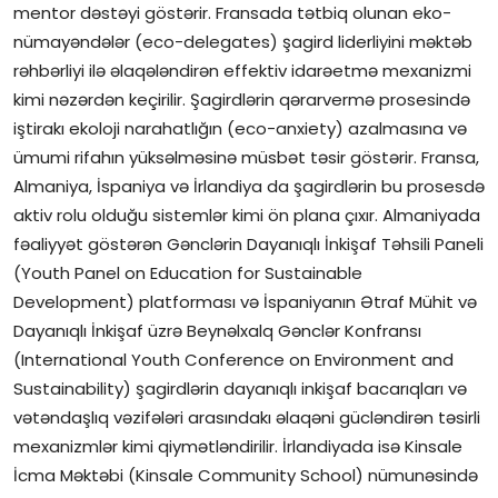
mentor dəstəyi göstərir. Fransada tətbiq olunan eko-
nümayəndələr (eco-delegates) şagird liderliyini məktəb
rəhbərliyi ilə əlaqələndirən effektiv idarəetmə mexanizmi
kimi nəzərdən keçirilir. Şagirdlərin qərarvermə prosesində
iştirakı ekoloji narahatlığın (eco-anxiety) azalmasına və
ümumi rifahın yüksəlməsinə müsbət təsir göstərir. Fransa,
Almaniya, İspaniya və İrlandiya da şagirdlərin bu prosesdə
aktiv rolu olduğu sistemlər kimi ön plana çıxır. Almaniyada
fəaliyyət göstərən Gənclərin Dayanıqlı İnkişaf Təhsili Paneli
(Youth Panel on Education for Sustainable
Development) platforması və İspaniyanın Ətraf Mühit və
Dayanıqlı İnkişaf üzrə Beynəlxalq Gənclər Konfransı
(International Youth Conference on Environment and
Sustainability) şagirdlərin dayanıqlı inkişaf bacarıqları və
vətəndaşlıq vəzifələri arasındakı əlaqəni gücləndirən təsirli
mexanizmlər kimi qiymətləndirilir. İrlandiyada isə Kinsale
İcma Məktəbi (Kinsale Community School) nümunəsində