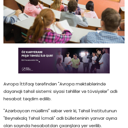
Gündəlik
Rəsmi
Təhsil
Müsahibə
Elm və innovasiya
Təhlil
Reportaj
Avropa İttifaqı tərəfindən "Avropa məktəblərində
dayanıqlı təhsil sistemi: siyasi təhlillər və tövsiyələr" adlı
Pedaqogika
hesabat təqdim edilib.
Regionlar
"Azərbaycan müəllimi" xəbər verir ki, Təhsil İnstitutunun
"Beynəlxalq Təhsil İcmalı" adlı bülleteninin yanvar ayına
Qəzetin PDF arxivi
olan sayında hesabatdan çıxarışlara yer verilib.