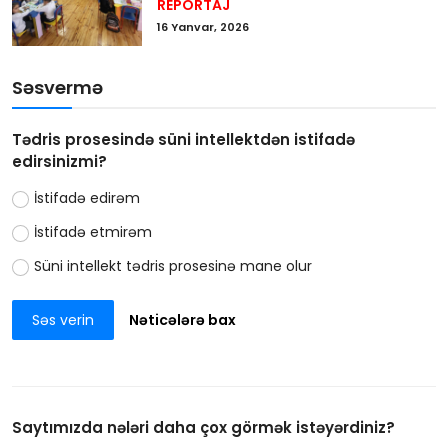
REPORTAJ
16 Yanvar, 2026
Səsvermə
Tədris prosesində süni intellektdən istifadə
edirsinizmi?
İstifadə edirəm
İstifadə etmirəm
Süni intellekt tədris prosesinə mane olur
Səs verin
Nəticələrə bax
Saytımızda nələri daha çox görmək istəyərdiniz?