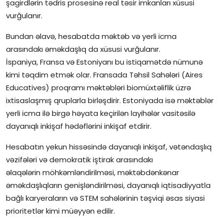
şagirdlərin tədris prosesinə real təsir imkanları xüsusi
vurğulanır.
Bundan əlavə, hesabatda məktəb və yerli icma
arasındakı əməkdaşlıq da xüsusi vurğulanır.
İspaniya, Fransa və Estoniyanı bu istiqamətdə nümunə
kimi təqdim etmək olar. Fransada Təhsil Sahələri (Aires
Educatives) proqramı məktəbləri biomüxtəliflik üzrə
ixtisaslaşmış qruplarla birləşdirir. Estoniyada isə məktəblər
yerli icma ilə birgə həyata keçirilən layihələr vasitəsilə
dayanıqlı inkişaf hədəflərini inkişaf etdirir.
Hesabatın yekun hissəsində dayanıqlı inkişaf, vətəndaşlıq
vəzifələri və demokratik iştirak arasındakı
əlaqələrin möhkəmləndirilməsi, məktəbdənkənar
əməkdaşlıqların genişləndirilməsi, dayanıqlı iqtisadiyyatla
bağlı karyeraların və STEM sahələrinin təşviqi əsas siyasi
prioritetlər kimi müəyyən edilir.