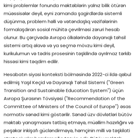
kimi problemlər fonunda məktəblərin yalnız bilik ötürən
müəssisələr deyil, eyni zamanda şagirdlərdə sistemli
düşünmə, problem həlli və vətəndaşlıq vəzifələrinin
formalaşdıran sosial mühitə çevrilməsi zəruri hesab
olunur. Bu çərçivədə Avropa ölkələrində dayanıqlı təhsil
sistemi artıq əlavə və ya seçmə mövzu kimi deyil,
kurikulumun və tədris prosesinin təşkilində ayrılmaz tərkib
hissəsi kimi təqdim edilir.
Hesabatın siyasi konteksti bölməsində 2022-ci ildə qəbul
edilmiş Yaşıl Keçid və Dayanıqlı Təhsil Sistemi ("Green
Transition and Sustainable Education System") üçün
Avropa Şurasının Tövsiyəsi ("Recommendation of the
Committee of Ministers of the Council of Europe") əsas
normativ sənəd kimi göstərilir. Sənəd üzv dövlətləri bütöv
məktəb yanaşmasını tətbiq etməyə, müəllim hazırlığını və
peşəkar inkişafı gücləndirməyə, həmçinin milli və təşkilati