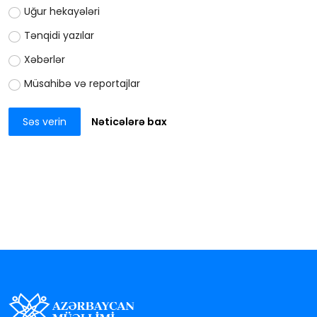
Uğur hekayələri
Tənqidi yazılar
Xəbərlər
Müsahibə və reportajlar
Səs verin
Nəticələrə bax