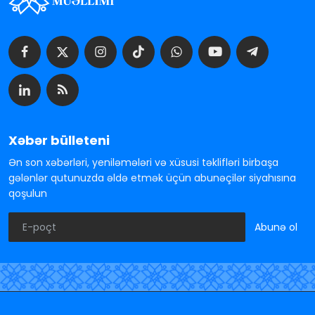
Xəbər bülleteni
Ən son xəbərləri, yeniləmələri və xüsusi təklifləri birbaşa
gələnlər qutunuzda əldə etmək üçün abunəçilər siyahısına
qoşulun
Abunə ol