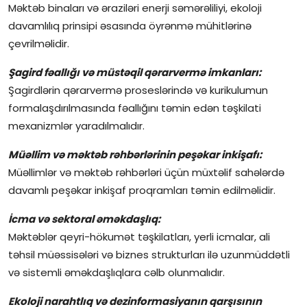
Məktəb binaları və əraziləri enerji səmərəliliyi, ekoloji
davamlılıq prinsipi əsasında öyrənmə mühitlərinə
çevrilməlidir.
Şagird fəallığı və müstəqil qərarvermə imkanları:
Şagirdlərin qərarvermə proseslərində və kurikulumun
formalaşdırılmasında fəallığını təmin edən təşkilati
mexanizmlər yaradılmalıdır.
Müəllim və məktəb rəhbərlərinin peşəkar inkişafı:
Müəllimlər və məktəb rəhbərləri üçün müxtəlif sahələrdə
davamlı peşəkar inkişaf proqramları təmin edilməlidir.
İcma və sektoral əməkdaşlıq:
Məktəblər qeyri-hökumət təşkilatları, yerli icmalar, ali
təhsil müəssisələri və biznes strukturları ilə uzunmüddətli
və sistemli əməkdaşlıqlara cəlb olunmalıdır.
Ekoloji narahtlıq və dezinformasiyanın qarşısının