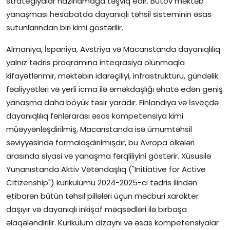
strategiyalar hazırlamağa təşviq edir. Bütöv məktəb
yanaşması hesabatda dayanıqlı təhsil sisteminin əsas
sütunlarından biri kimi göstərilir.
Almaniya, İspaniya, Avstriya və Macarıstanda dayanıqlılıq
yalnız tədris proqramına inteqrasiya olunmaqla
kifayətlənmir, məktəbin idarəçiliyi, infrastrukturu, gündəlik
fəaliyyətləri və yerli icma ilə əməkdaşlığı əhatə edən geniş
yanaşma daha böyük təsir yaradır. Finlandiya və İsveçdə
dayanıqlılıq fənlərarası əsas kompetensiya kimi
müəyyənləşdirilmiş, Macarıstanda isə ümumtəhsil
səviyyəsində formalaşdırılmışdır, bu Avropa ölkələri
arasında siyasi və yanaşma fərqliliyini göstərir. Xüsusilə
Yunanıstanda Aktiv Vətəndaşlıq ("Initiative for Active
Citizenship") kurikulumu 2024-2025-ci tədris ilindən
etibarən bütün təhsil pillələri üçün məcburi xarakter
daşıyır və dayanıqlı inkişaf məqsədləri ilə birbaşa
əlaqələndirilir. Kurikulum dizaynı və əsas kompetensiyalar