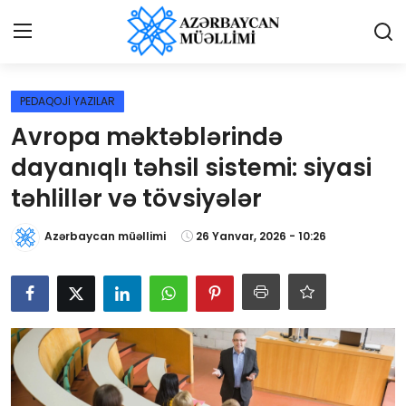
Giriş
Qeydiyyat
PEDAQOJİ YAZILAR
Avropa məktəblərində
Qəzetə elan ver
dayanıqlı təhsil sistemi: siyasi
Əlaqə
təhlillər və tövsiyələr
Haqqımızda
Azərbaycan müəllimi
26 Yanvar, 2026 - 10:26
Reklam və elan
Biz kimik?
Bütün xəbərlər