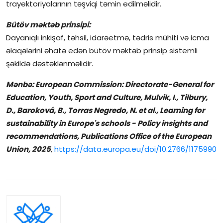
trayektoriyalarının təşviqi təmin edilməlidir.
Bütöv məktəb prinsipi:
Dayanıqlı inkişaf, təhsil, idarəetmə, tədris mühiti və icma
əlaqələrini əhatə edən bütöv məktəb prinsip sistemli
şəkildə dəstəklənməlidir.
Mənbə: European Commission: Directorate-General for
Education, Youth, Sport and Culture, Mulvik, I., Tilbury,
D., Baroková, B., Torras Negredo, N. et al., Learning for
sustainability in Europe's schools - Policy insights and
recommendations, Publications Office of the European
Union, 2025
,
https://data.europa.eu/doi/10.2766/1175990