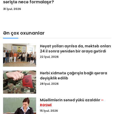
səriştə necə formalaşır?
31 İyul, 2026
Ən çox oxunanlar
Həyat yolları ayrılsa da, məktəb onları
24 il sonra yenidən bir araya gətirdi
22 İyul, 2026
Hərbi xidmətə çağırışla bağlı qərara
dəyişiklik edilib
28 İyul, 2026
Müəllimlərin sənəd yükü azaldılır
–
RƏSMİ
15 İyul, 2026