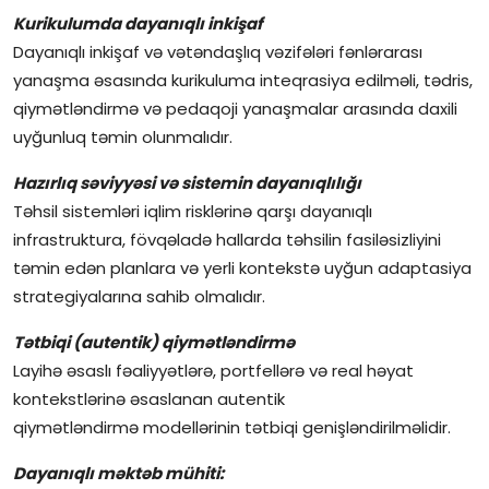
Kurikulumda dayanıqlı inkişaf
Dayanıqlı inkişaf və vətəndaşlıq vəzifələri fənlərarası
yanaşma əsasında kurikuluma inteqrasiya edilməli, tədris,
qiymətləndirmə və pedaqoji yanaşmalar arasında daxili
uyğunluq təmin olunmalıdır.
Hazırlıq səviyyəsi və sistemin dayanıqlılığı
Təhsil sistemləri iqlim risklərinə qarşı dayanıqlı
infrastruktura, fövqəladə hallarda təhsilin fasiləsizliyini
təmin edən planlara və yerli kontekstə uyğun adaptasiya
strategiyalarına sahib olmalıdır.
Tətbiqi (autentik) qiymətləndirmə
Layihə əsaslı fəaliyyətlərə, portfellərə və real həyat
kontekstlərinə əsaslanan autentik
qiymətləndirmə modellərinin tətbiqi genişləndirilməlidir.
Dayanıqlı məktəb mühiti: