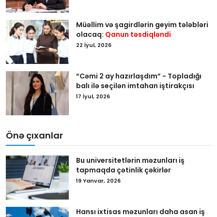
Müəllim və şagirdlərin geyim tələbləri
olacaq:
Qanun təsdiqləndi
22 İyul, 2026
“Cəmi 2 ay hazırlaşdım” - Topladığı
balı ilə seçilən imtahan iştirakçısı
17 İyul, 2026
Önə çıxanlar
Bu universitetlərin məzunları iş
tapmaqda çətinlik çəkirlər
19 Yanvar, 2026
Hansı ixtisas məzunları daha asan iş