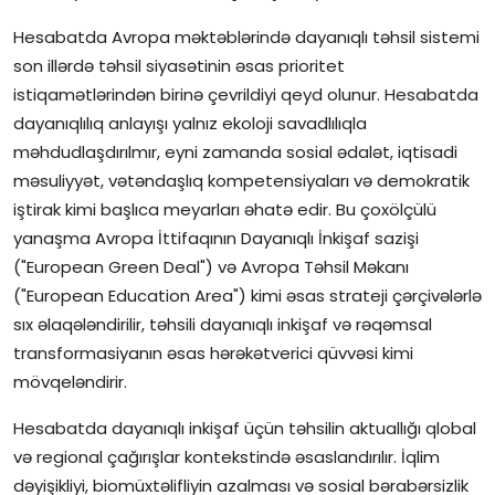
Hesabatda Avropa məktəblərində dayanıqlı təhsil sistemi
İctimai şura
son illərdə təhsil siyasətinin əsas prioritet
Dünya
istiqamətlərindən birinə çevrildiyi qeyd olunur. Hesabatda
dayanıqlılıq anlayışı yalnız ekoloji savadlılıqla
məhdudlaşdırılmır, eyni zamanda sosial ədalət, iqtisadi
məsuliyyət, vətəndaşlıq kompetensiyaları və demokratik
iştirak kimi başlıca meyarları əhatə edir. Bu çoxölçülü
yanaşma Avropa İttifaqının Dayanıqlı İnkişaf sazişi
("European Green Deal") və Avropa Təhsil Məkanı
("European Education Area") kimi əsas strateji çərçivələrlə
sıx əlaqələndirilir, təhsili dayanıqlı inkişaf və rəqəmsal
transformasiyanın əsas hərəkətverici qüvvəsi kimi
mövqeləndirir.
Hesabatda dayanıqlı inkişaf üçün təhsilin aktuallığı qlobal
və regional çağırışlar kontekstində əsaslandırılır. İqlim
dəyişikliyi, biomüxtəlifliyin azalması və sosial bərabərsizlik