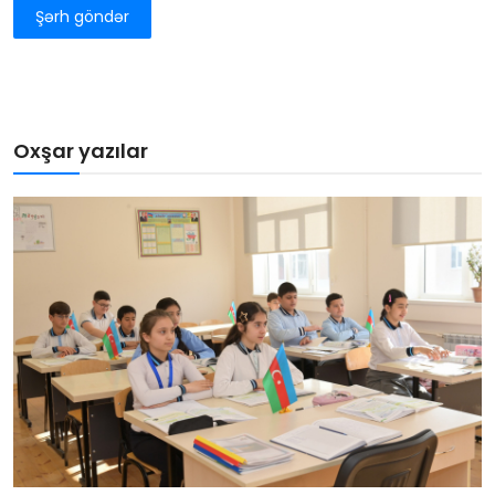
Şərh göndər
Oxşar yazılar