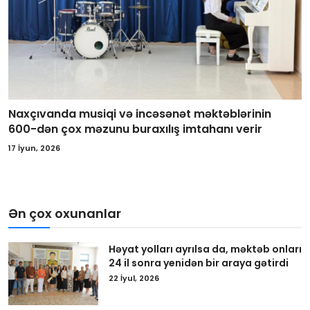
Naxçıvanda musiqi və incəsənət məktəblərinin
600-dən çox məzunu buraxılış imtahanı verir
17 İyun, 2026
Ən çox oxunanlar
Həyat yolları ayrılsa da, məktəb onları
24 il sonra yenidən bir araya gətirdi
22 İyul, 2026