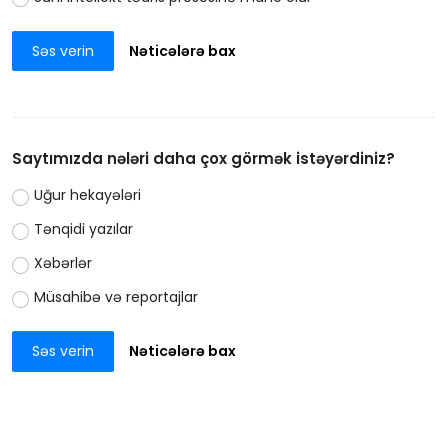
Səs verin
Nəticələrə bax
Saytımızda nələri daha çox görmək istəyərdiniz?
Uğur hekayələri
Tənqidi yazılar
Xəbərlər
Müsahibə və reportajlar
Səs verin
Nəticələrə bax