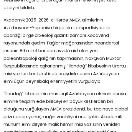
etdiyini bildirib.
Akademik 2025-2026-cı illərdə AMEA alimlərinin
Azərbaycan-Yaponiya birgə elmi ekspedisiyası ilə
apardığı birgə arxeoloji qazıntı zamanı Xocavənd
rayonundakı qədim Tağlar mağarasından neandertal
insanın 80 min il bundan əvvələ aid olan yeni
poleontropoloji qalığının tapılmasının, Naxçıvan Muxtar
Respublikasında aşkarlanmış “İlandağ” kitabəsinin Urartu
mixi yazıları kontekstində araşdırılmasının Azərbaycan
elmi üçün beynəlxalq əhəmiyyətini vurğulayıb.
“İlandağ” kitabəsinin müstəqil Azərbaycan elminin dünya
elminə təqdim edə biləcəyi ən böyük kəşflərdən biri
olduğunu vurğulayan AMEA prezidenti, bu tapıntıya qlobal
prizmadan yanaşmağın vacibliyini önə çəkib. Akademik
mühüm elmi dəyərə malik həmin mixi yazısının yenidən
araşdırılmasının zəruriliyini qeyd edərək aidiyyəti üzrə