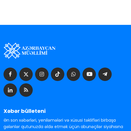
Xəbər bülleteni
Ən son xəbərləri, yeniləmələri və xüsusi təklifləri birbaşa
gələnlər qutunuzda əldə etmək üçün abunəçilər siyahısına