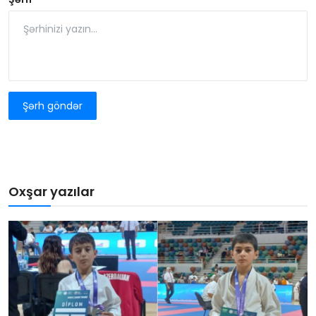
Şərh göndər
Oxşar yazılar