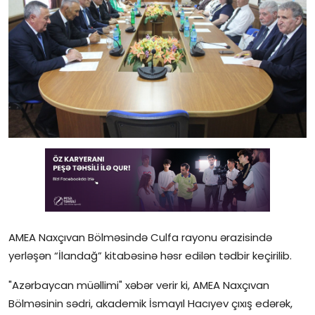
Gündəlik
Rəsmi
Təhsil
Müsahibə
Elm və innovasiya
Təhlil
Reportaj
AMEA Naxçıvan Bölməsində Culfa rayonu ərazisində
Pedaqogika
yerləşən “İlandağ” kitabəsinə həsr edilən tədbir keçirilib.
Regionlar
"Azərbaycan müəllimi" xəbər verir ki, AMEA Naxçıvan
Bölməsinin sədri, akademik İsmayıl Hacıyev çıxış edərək,
Qəzetin PDF arxivi