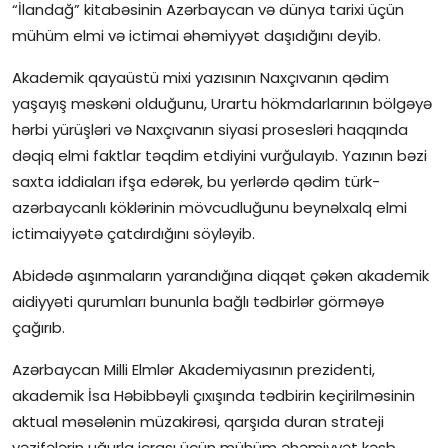
“İlandağ” kitabəsinin Azərbaycan və dünya tarixi üçün
İctimai şura
mühüm elmi və ictimai əhəmiyyət daşıdığını deyib.
Akademik qayaüstü mixi yazısının Naxçıvanın qədim
Dünya
yaşayış məskəni olduğunu, Urartu hökmdarlarının bölgəyə
hərbi yürüşləri və Naxçıvanın siyasi prosesləri haqqında
dəqiq elmi faktlar təqdim etdiyini vurğulayıb. Yazının bəzi
saxta iddiaları ifşa edərək, bu yerlərdə qədim türk-
azərbaycanlı köklərinin mövcudluğunu beynəlxalq elmi
ictimaiyyətə çatdırdığını söyləyib.
Abidədə aşınmaların yarandığına diqqət çəkən akademik
aidiyyəti qurumları bununla bağlı tədbirlər görməyə
çağırıb.
Azərbaycan Milli Elmlər Akademiyasının prezidenti,
akademik İsa Həbibbəyli çıxışında tədbirin keçirilməsinin
aktual məsələnin müzakirəsi, qarşıda duran strateji
vəzifələrin uğurla icrası üçün mühüm əhəmiyyət kəsb