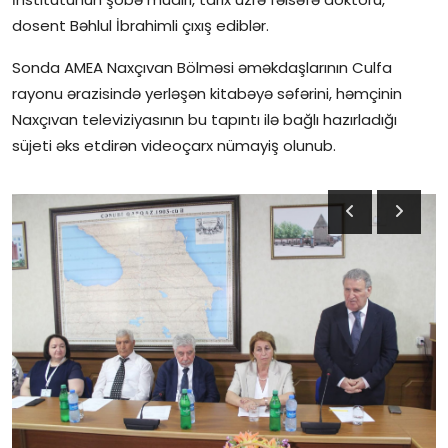
dosent Bəhlul İbrahimli çıxış ediblər.
Sonda AMEA Naxçıvan Bölməsi əməkdaşlarının Culfa
rayonu ərazisində yerləşən kitabəyə səfərini, həmçinin
Naxçıvan televiziyasının bu tapıntı ilə bağlı hazırladığı
süjeti əks etdirən videoçarx nümayiş olunub.