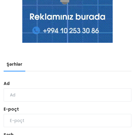
Şərhlər
Ad
E-poçt
Şərh