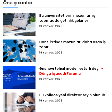
Önə çıxanlar
Bu universitetlərin məzunları iş
tapmaqda çətinlik çəkirlər
19 Yanvar, 2026
Hansı ixtisas məzunları daha asan iş
tapır?
19 Yanvar, 2026
Ənənəvi təhsil modeli yetərli deyil
-
Dünya İqtisadi Forumu
19 Yanvar, 2026
Bu kollecə yeni direktor təyin olunub
16 Yanvar, 2026