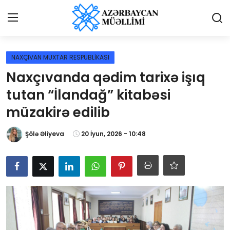
Giriş
Qeydiyyat
NAXÇIVAN MUXTAR RESPUBLİKASI
Naxçıvanda qədim tarixə işıq
Qəzetə elan ver
tutan “İlandağ” kitabəsi
Əlaqə
müzakirə edilib
Haqqımızda
Şölə Əliyeva
20 İyun, 2026 - 10:48
Reklam və elan
Biz kimik?
Bütün xəbərlər