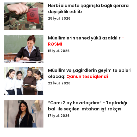
Hərbi xidmətə çağırışla bağlı qərara
dəyişiklik edilib
28 İyul, 2026
Müəllimlərin sənəd yükü azaldılır
–
RƏSMİ
15 İyul, 2026
Müəllim və şagirdlərin geyim tələbləri
olacaq:
Qanun təsdiqləndi
22 İyul, 2026
“Cəmi 2 ay hazırlaşdım” - Topladığı
balı ilə seçilən imtahan iştirakçısı
17 İyul, 2026