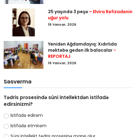
25 yaşında 3 peşə
– Elvira Rəfizadənin
uğur yolu
16 Yanvar, 2026
Yenidən Ağdamdayıq: Xıdırlıda
məktəbə gedən ilk balacalar
-
REPORTAJ
16 Yanvar, 2026
Səsvermə
Tədris prosesində süni intellektdən istifadə
edirsinizmi?
İstifadə edirəm
İstifadə etmirəm
Süni intellekt tədris prosesinə mane olur