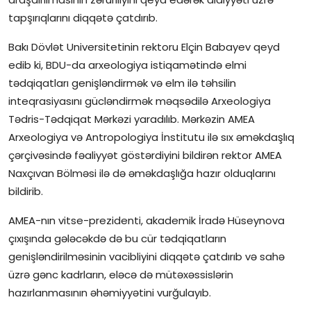
tapşırıqlarını diqqətə çatdırıb.
Bakı Dövlət Universitetinin rektoru Elçin Babayev qeyd
edib ki, BDU-da arxeologiya istiqamətində elmi
tədqiqatları genişləndirmək və elm ilə təhsilin
inteqrasiyasını gücləndirmək məqsədilə Arxeologiya
Tədris-Tədqiqat Mərkəzi yaradılıb. Mərkəzin AMEA
Arxeologiya və Antropologiya İnstitutu ilə sıx əməkdaşlıq
çərçivəsində fəaliyyət göstərdiyini bildirən rektor AMEA
Naxçıvan Bölməsi ilə də əməkdaşlığa hazır olduqlarını
bildirib.
AMEA-nın vitse-prezidenti, akademik İradə Hüseynova
çıxışında gələcəkdə də bu cür tədqiqatların
genişləndirilməsinin vacibliyini diqqətə çatdırıb və sahə
üzrə gənc kadrların, eləcə də mütəxəssislərin
hazırlanmasının əhəmiyyətini vurğulayıb.