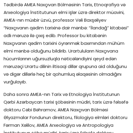
Tədbirdə AMEA Naxçıvan Bölməsinin Tarix, Etnoqrafiya və
Arxeologiya İnstitutunun elmi işlər üzrə direktor müavini,
AMEA-nın müxbir üzvü, professor Vəli Baxşəliyev
“Naxçıvanın qədim tarixinə dair mənbə: “İlandağ” kitabəsi”
adlı məruzə ilə çıxış edib. Professor bu kitabənin
Naxçıvanın qədim tarixini öyrənmək baxımından mühüm
elmi mənbə olduğunu bildirib. Urartuluların Naxçıvana
hücumlarının uğursuzluqla nəticələndiyini qeyd edən
məruzəçi Urartu dilinin iltisaqi dillər qrupuna aid olduğunu
və digər dillərlə heç bir qohumluq əlaqəsinin olmadığını
vurğulayıb.
Daha sonra AMEA-nın Tarix və Etnologiya İnstitutunun
Qərbi Azərbaycan tarixi şöbəsinin müdiri, tarix üzrə fəlsəfə
doktoru Cəbi Bəhramov, AMEA Naxçıvan Bölməsi
Əlyazmalar Fondunun direktoru, filologiya elmləri doktoru
Fərman Xəlilov, AMEA Arxeologiya və Antropologiya
İnstitutunun şöbə müdiri, tarix üzrə fəlsəfə doktoru,