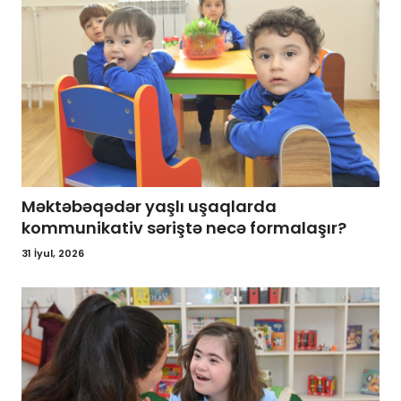
Məktəbəqədər yaşlı uşaqlarda
kommunikativ səriştə necə formalaşır?
31 İyul, 2026