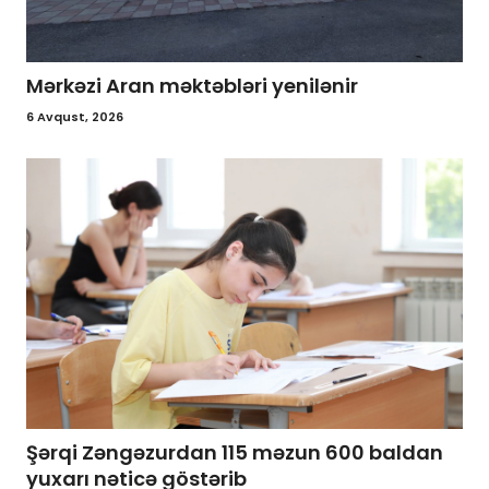
Mərkəzi Aran məktəbləri yenilənir
6 Avqust, 2026
Şərqi Zəngəzurdan 115 məzun 600 baldan
yuxarı nəticə göstərib