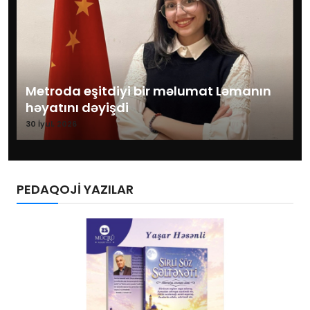
Metroda eşitdiyi bir məlumat Ləmanın
həyatını dəyişdi
30 İyul, 2026
PEDAQOJİ YAZILAR