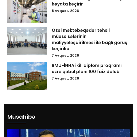
həyata keçirir
8 Avqust, 2026
Özəl məktəbəqədər təhsil
müəssisələrinin
maliyyələşdirilməsi ilə bağlı görüş
keçirilib
7 Avqust, 2026
BMU-İNHA ikili diplom proqramı
üzrə qəbul planı 100 faiz dolub
7 Avqust, 2026
Müsahibə