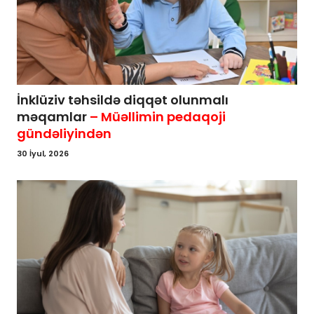
İnklüziv təhsildə diqqət olunmalı
məqamlar
– Müəllimin pedaqoji
gündəliyindən
30 İyul, 2026