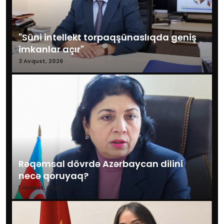
"Süni intellekt torpaqşünaslıqda geniş
imkanlar açır"
3 Avqust, 2026
Rəqəmsal dövrdə Azərbaycan dilini
necə qoruyaq?
1 Avqust, 2026