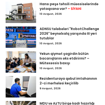
Hansı peşə təhsili müəssisələrində
yataqxana var?
– SİYAHI
10 Avqust, 2026
ADNSU tələbələri "RobotChallenge
2026" beynəlxalq yarışında III yeri
tutublar
10 Avqust, 2026
Yekun qiymət şagirdin bütün
bacarıqlarını əks etdirirmi? –
Mütəxəssis baxışı
10 Avqust, 2026
Rezidenturaya qəbul imtahanının
2-ci mərhələsi keçirilib
9 Avqust, 2026
MDU və AzTU birgə kadr hazırlığı