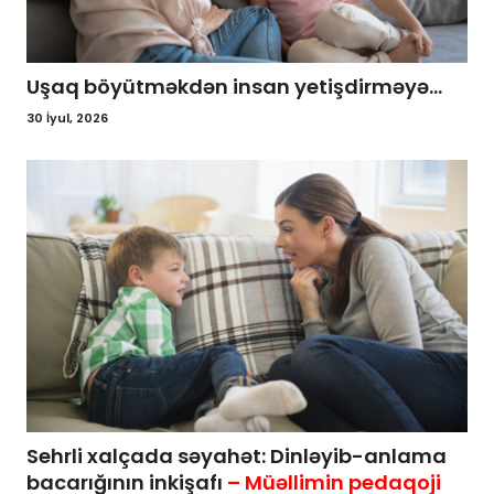
Uşaq böyütməkdən insan yetişdirməyə...
30 İyul, 2026
Sehrli xalçada səyahət: Dinləyib-anlama
bacarığının inkişafı
– Müəllimin pedaqoji