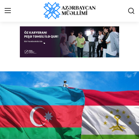
Azərbaycan müəllimi - Online qəzet
Giriş
Qeydiyyat
Qəzetə elan ver
Əlaqə
Haqqımızda
Reklam və elan
Biz kimik?
Bütün xəbərlər