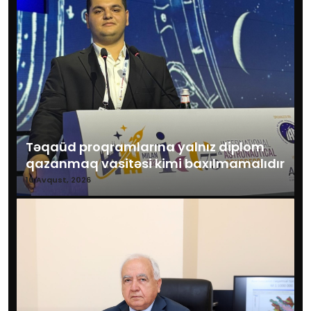
Təqaüd proqramlarına yalnız diplom
qazanmaq vasitəsi kimi baxılmamalıdır
10 Avqust, 2026