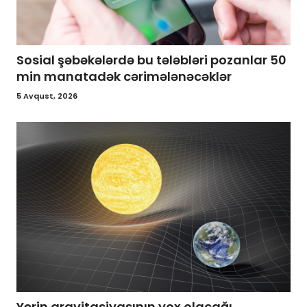
Sosial şəbəkələrdə bu tələbləri pozanlar 50
min manatadək cərimələnəcəklər
5 Avqust, 2026
Yerin qravitasiyasının yox olacağı