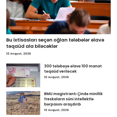
Bu ixtisasları seçən oğlan tələbələr əlavə
təqaüd ala biləcəklər
10 Avqust, 2026
300 tələbəyə əlavə 100 manat
təqaüd veriləcək
10 Avqust, 2026
BMU magistrantı Çində minillik
freskaların süni intellektlə
bərpasını araşdırıb
10 Avqust, 2026