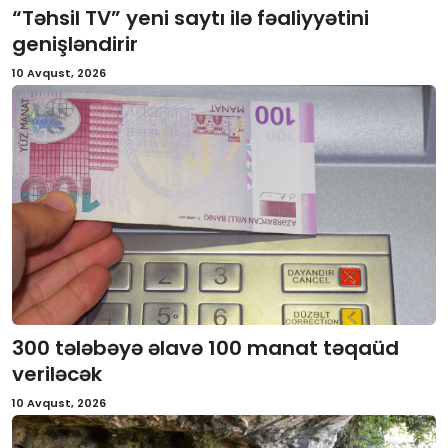
“Təhsil TV” yeni saytı ilə fəaliyyətini
İctimai şura
genişləndirir
10 Avqust, 2026
Dünya
300 tələbəyə əlavə 100 manat təqaüd
veriləcək
10 Avqust, 2026