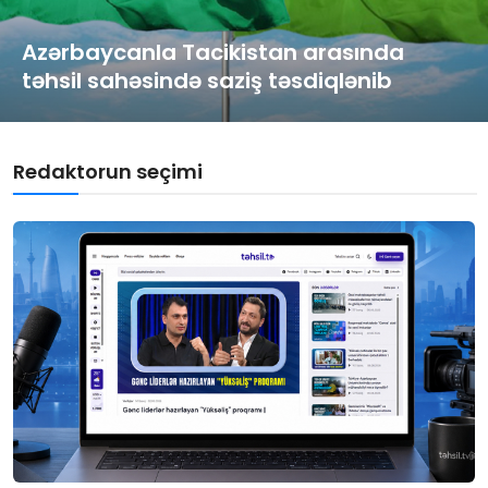
Gündəlik
Azərbaycanla Tacikistan arasında
Rəsmi
təhsil sahəsində saziş təsdiqlənib
Təhsil
Müsahibə
Redaktorun seçimi
Elm və innovasiya
Təhlil
Reportaj
Pedaqogika
Regionlar
Qəzetin PDF arxivi