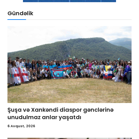
Gündəlik
Şuşa və Xankəndi diaspor gənclərinə
unudulmaz anlar yaşatdı
6 Avqust, 2026