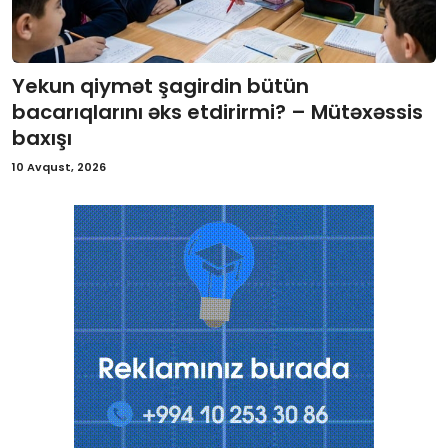
Yekun qiymət şagirdin bütün
bacarıqlarını əks etdirirmi? – Mütəxəssis
baxışı
10 Avqust, 2026