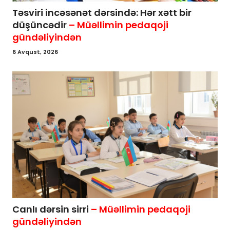
Təsviri incəsənət dərsində: Hər xətt bir
düşüncədir
– Müəllimin pedaqoji
gündəliyindən
6 Avqust, 2026
Canlı dərsin sirri
– Müəllimin pedaqoji
gündəliyindən